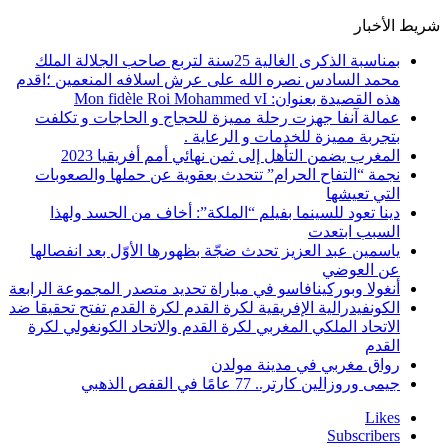
شريط الأخبار
بمناسبة الذكرى الغالية 25سنة لتربع صاحب الجلالة الملك
محمد السادس نصره الله على عرش اسلافه المنعمين ؛اقدم
هذه القصيدة بعنوان: Mon fidèle Roi Mohammed vI
عمالة آنفا جهزت رحلة مميزة للحجاج و الحاجات و تكلفت
بتجربة مميزة للخدمات و الرعاية .
المغرب يضمن التأهل إلى ثمن نهائي أمم أفريقيا 2023
نجمة “التفاح الحرام” تتحدث بعقوية عن حملها والصعوبات
التي تعيشها
دينا تعود للسينما بفيلم “الملكة”: أخاف من الحسد ولهذا
السبب ابتعدت
ياسمين عبد العزيز تحدث ضجّة بظهورها الأوّل بعد انفصالها
عن العوضي
أنغولا وبوركينافاسو في مباراة تحديد متصدر المجموعة الرابعة
الكونفيدرالية الإفريقية لكرة القدم لكرة القدم تفتح تحقيقا ضد
الاتحاد الملكي المغربي لكرة القدم والاتحاد الكونغولي لكرة
القدم
رواق مغربي في مدينة مولدن
جيمى وروزالين كارتر.. 77 عامًا في القفص الذهبي
Likes
Subscribers