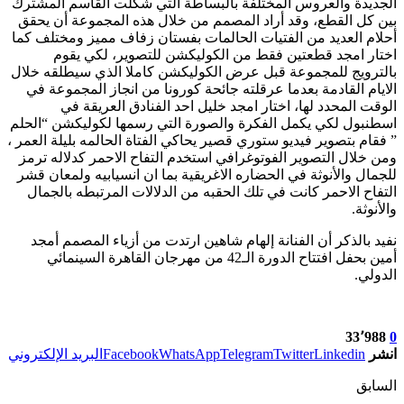
الجديدة والعروس المختلفة بالبساطة التي شكّلت القاسم المشترك
بين كل القطع، وقد أراد المصمم من خلال هذه المجموعة أن يحقق
أحلام العديد من الفتيات الحالمات بفستان زفاف مميز ومختلف كما
اختار امجد قطعتين فقط من الكوليكشن للتصوير، لكي يقوم
بالترويج للمجموعة قبل عرض الكوليكشن كاملا الذي سيطلقه خلال
الايام القادمة بعدما عرقلته جائحة كورونا من انجاز المجموعة في
الوقت المحدد لها، اختار امجد خليل احد الفنادق العريقة في
اسطنبول لكي يكمل الفكرة والصورة التي رسمها لكوليكشن “الحلم
” فقام بتصوير فيديو ستوري قصير يحاكي الفتاة الحالمه بليلة العمر ،
ومن خلال التصوير الفوتوغرافي استخدم التفاح الاحمر كدلاله ترمز
للجمال والأنوثة في الحضاره الاغريقية بما ان انسيابيه ولمعان قشر
التفاح الاحمر كانت في تلك الحقبه من الدلالات المرتبطه بالجمال
والأنوثة.
نفيد بالذكر أن الفنانة إلهام شاهين ارتدت من أزياء المصمم أمجد
أمين بحفل افتتاح الدورة الـ42 من مهرجان القاهرة السينمائي
الدولي.
33٬988
0
انشر
Linkedin
Twitter
Telegram
WhatsApp
Facebook
البريد الإلكتروني
السابق