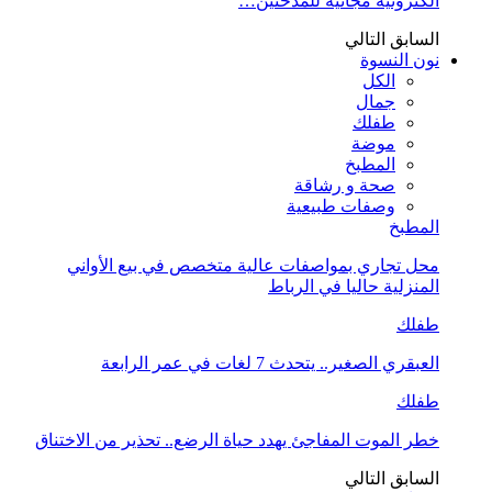
الكترونية مجانية للمدخنين…
السابق
التالي
نون النسوة
الكل
جمال
طفلك
موضة
المطبخ
صحة و رشاقة
وصفات طبيعية
المطبخ
محل تجاري بمواصفات عالية متخصص في بيع الأواني
المنزلية حاليا في الرباط
طفلك
العبقري الصغير.. يتحدث 7 لغات في عمر الرابعة
طفلك
خطر الموت المفاجئ يهدد حياة الرضع.. تحذير من الاختناق
السابق
التالي