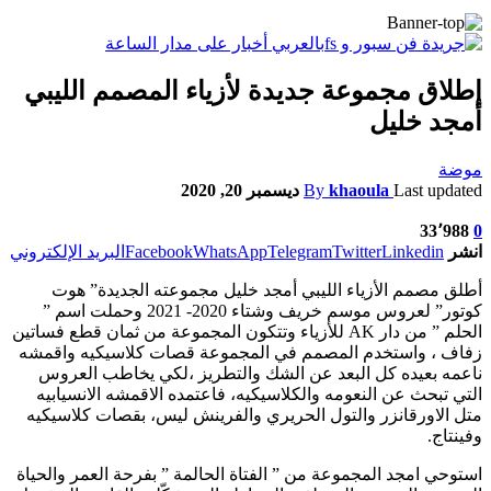
إطلاق مجموعة جديدة لأزياء المصمم الليبي
أمجد خليل
موضة
Last updated
khaoula
By
ديسمبر 20, 2020
33٬988
0
انشر
Linkedin
Twitter
Telegram
WhatsApp
Facebook
البريد الإلكتروني
أ
طلق مصمم الأزياء الليبي أمجد خليل مجموعته الجديدة” هوت
كوتور” لعروس موسم خريف وشتاء 2020- 2021 وحملت اسم ”
الحلم ” من دار AK للأزياء وتتكون المجموعة من ثمان قطع فساتين
زفاف ، واستخدم المصمم في المجموعة قصات كلاسيكيه واقمشه
ناعمه بعيده كل البعد عن الشك والتطريز ،ل
كي يخاطب العروس
التي تبحث عن النعومه والكلاسيكيه، فاعتمده الاقمشه الانسيابيه
متل الاورقانزر والتول الحريري والفرينش ليس، بقصات كلاسيكيه
وفينتاج.
استوحي امجد المجموعة من ” الفتاة الحالمة ” بفرحة العمر والحياة