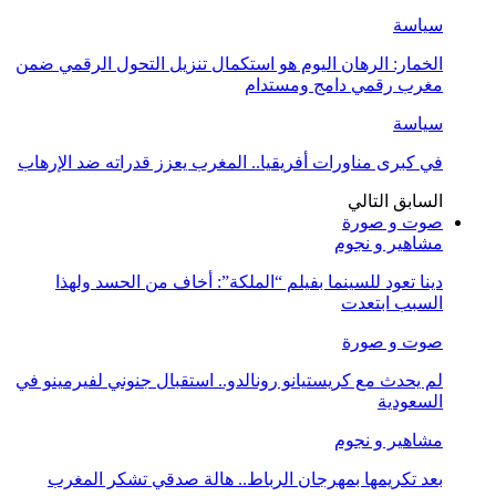
سياسة
الخمار: الرهان اليوم هو استكمال تنزيل التحول الرقمي ضمن
مغرب رقمي دامج ومستدام
سياسة
في كبرى مناورات أفريقيا.. المغرب يعزز قدراته ضد الإرهاب
السابق
التالي
صوت و صورة
مشاهير و نجوم
دينا تعود للسينما بفيلم “الملكة”: أخاف من الحسد ولهذا
السبب ابتعدت
صوت و صورة
لم يحدث مع كريستيانو رونالدو.. استقبال جنوني لفيرمينو في
السعودية
مشاهير و نجوم
بعد تكريمها بمهرجان الرباط.. هالة صدقي تشكر المغرب