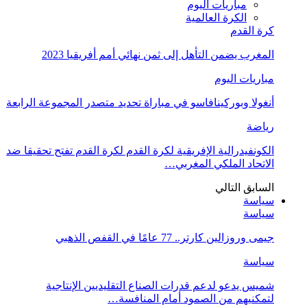
مباريات اليوم
الكرة العالمية
كرة القدم
المغرب يضمن التأهل إلى ثمن نهائي أمم أفريقيا 2023
مباريات اليوم
أنغولا وبوركينافاسو في مباراة تحديد متصدر المجموعة الرابعة
رياضة
الكونفيدرالية الإفريقية لكرة القدم لكرة القدم تفتح تحقيقا ضد
الاتحاد الملكي المغربي…
السابق
التالي
سياسة
سياسة
جيمى وروزالين كارتر.. 77 عامًا في القفص الذهبي
سياسة
شميس يدعو لدعم قدرات الصناع التقليديين الإنتاجية
لتمكنيهم من الصمود أمام المنافسة…