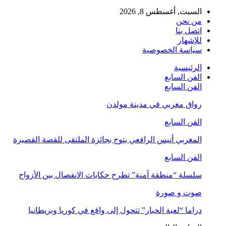
السبت, أغسطس 8, 2026
من نحن
اتصل بنا
للإشهار
سياسة الخصوصية
الرئيسية
الفن السابع
الفن السابع
رواق مغربي في مدينة مولدن
الفن السابع
المغربي أنيس الرافعي يتوج بجائزة الملتقى للقصة القصيرة
الفن السابع
سلسلة “منطقة آمنة” تطرح حكايات الانفصال بين الأزواج
صوت و صورة
دراما “لعبة الحبار” تتحول إلى واقع في كوريا وبريطانيا