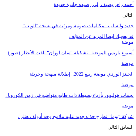
أحمد زاهر يضيف إلى رصيده جائزة جديدة
التالي
جديد واتساب.. مكالمات صوتية ومرئية في نسخة “الويب”
قد يعجبك ايضا
المزيد عن المؤلف
موضة
أسبوع باريس للموضة.. تشكيلة “سان لوران” تلفت الأنظار (صور)
موضة
الجينز الوردي موضة ربيع 2022.. إطلالة مبهجة وجريئة
موضة
نجمات هوليوود بأزياء بسيطة ذات طابع متواضع في زمن الكورونا .
موضة
شركة “بوما” تطرح حذاء جديد عليه ملامح وجه أدولف هتلر .
السابق
التالي