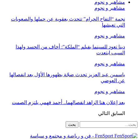
مشاهير و نجوم
مشاهير و نجوم
نجمة “التفاح الحرام” تتحدث بعقوية عن حملها والصعوبات
التي تعيشها
مشاهير و نجوم
دينا تعود للسينما بفيلم “الملكة”: أخاف من الحسد ولهذا
السبب ابتعدت
مشاهير و نجوم
ياسمين عبد العزيز تحدث ضجّة بظهورها الأوّل بعد انفصالها
عن العوضي
مشاهير و نجوم
بعد إعلان هنا الزاهد انفصالهما.. أحمد فهمي يلتزم الصمت
السابق
التالي
FenSport - فن و رياضة و مجتمع و سياسة