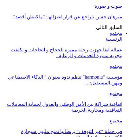
صوت و صورة
ميرهان حسن تتراجع عن قرار اعتزالها: “ماكنتش أقصد”
السابق
التالي
مجتمع
الرئيسية
عمالة آنفا جهزت رحلة مميزة للحجاج و الحاجات و تكلفت
بتجربة مميزة للخدمات و الرعاية .
مجتمع
مؤسسة “harmonia” تنظم ندوة بعنوان ” الذكاء الاصطناعي
ومهن المستقبل:…
مجتمع
اتفاقية شراكة بين الأمن الوطني والعدول لحماية المعاملات
التعاقدية ومحاربة الجريمة
مجتمع
في حملة “غير لتتوقف” بريطانيا تمنح مليون سيجارة