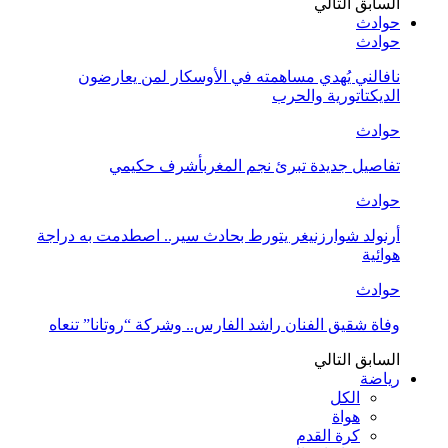
السابق
التالي
حوادث
حوادث
نافالني يُهدي مساهمته في الأوسكار لمن يعارضون
الديكتاتورية والحرب
حوادث
تفاصيل جديدة تبرئ نجم المغربأشرف حكيمي
حوادث
أرنولد شوارزنيغر يتورط بحادث سير.. اصطدمت به دراجة
هوائية
حوادث
وفاة شقيق الفنان راشد الفارس.. وشركة “روتانا” تنعاه
السابق
التالي
رياضة
الكل
هواة
كرة القدم