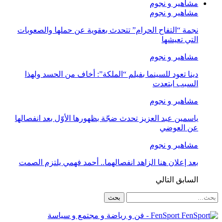
مشاهير و نجوم
مشاهير و نجوم
نجمة “التفاح الحرام” تتحدث بعقوية عن حملها والصعوبات
التي تعيشها
مشاهير و نجوم
دينا تعود للسينما بفيلم “الملكة”: أخاف من الحسد ولهذا
السبب ابتعدت
مشاهير و نجوم
ياسمين عبد العزيز تحدث ضجّة بظهورها الأوّل بعد انفصالها
عن العوضي
مشاهير و نجوم
بعد إعلان هنا الزاهد انفصالهما.. أحمد فهمي يلتزم الصمت
السابق
التالي
FenSport - فن و رياضة و مجتمع و سياسة