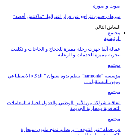
صوت و صورة
ميرهان حسن تتراجع عن قرار اعتزالها: “ماكنتش أقصد”
السابق
التالي
مجتمع
الرئيسية
عمالة آنفا جهزت رحلة مميزة للحجاج و الحاجات و تكلفت
بتجربة مميزة للخدمات و الرعاية .
مجتمع
مؤسسة “harmonia” تنظم ندوة بعنوان ” الذكاء الاصطناعي
ومهن المستقبل:…
مجتمع
اتفاقية شراكة بين الأمن الوطني والعدول لحماية المعاملات
التعاقدية ومحاربة الجريمة
مجتمع
في حملة “غير لتتوقف” بريطانيا تمنح مليون سيجارة