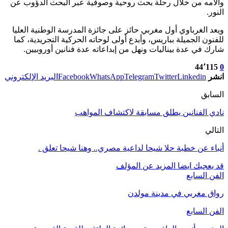
وآلامه من خلال رحلة بحث روحية وصوفية عبر البحث الدؤوب عن
النور.
ويعد الغرباوي أول مغربي حائز على جائزة المدرسة الوطنية العليا
للفنون الجميلة بباريس، وأبدع أولى لوحاته الحركية التجريدية، كما
شارك في عدة بيناليات ونهل من إبداعاته عدة فنانين أوروبيين.
44٬115
0
انشر
Linkedin
Twitter
Telegram
WhatsApp
Facebook
البريد الإلكتروني
السابق
نادي الفنانين يطلق مسابقة لاكتشاف المواهب
التالي
أنباء عن خطبة حلا شيحا لداعية مصري.. وهنا شيحا تعلق .
قد يعجبك ايضا
المزيد عن المؤلف
الفن السابع
رواق مغربي في مدينة مولدن
الفن السابع