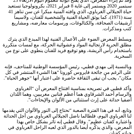
وقد تم إثراء المعرض، الذي يفتح أبوابه للعموم اليوم الأربعاء 23
سبتمبر 2020 ويستمر إلى غاية 8 فبراير 2021، بكرونولوجيا تستعيد
حياة الجيلالي الغرباوي، الذي وافته المنية مبكرا عن سن تناهز 41
سنة (1971)، كما يوثق الحياة الفنية والشخصية للفنان، ولاسيما
أرشيفات الصحافة، والكتالوغات، ورسومات معارضه، ومشاريع
كتب ومذكرات.
ويسلط المعرض الضوء على الأعمال الفنية لهذا المبدع الذي يترك
مطلق الحرية لارتجالية المواد وعشوائية الحركة، مع لمسات متكررة
باستخدام رأس الريشة، وهو توقيع فريد للفنان ينطوي على نوع من
السخرية.
وبالنسبة إلى مهدي قطبي، رئيس المؤسسة الوطنية للمتاحف، فإنه
على الرغم من جائحة فايروس كورونا “هذا الشيء المنتشر في كل
مكان”، يجب أن تبقى الثقافة حاضرة على اعتبار أنها “جوهر الحياة”.
وأكد قطبي في تصريحه بمناسبة افتتاح المعرض أن “الغرباوي
والرسام أحمد الشرقاوي هما أعظم فنانين مغربيين، وهما اللذان
أضفيا حداثة على إرث استثنائي من الألوان والإيحاءات”.
وتابع، أنه في هذا الفترة الصعبة “نحتاج إلى النور والألوان التي يقدمها
لنا الغرباوي اليوم، فلطالما ناضل الجيلالي الغرباوي من أجل الحداثة
واعتباره كفنان عظيم”. وقال قطبي إنه تأثر بشكل خاص بهذا
المعرض، والذي يذكّره أيضا بالدور الذي لعبه الراحل الغرباوي في
حياته كفنان.