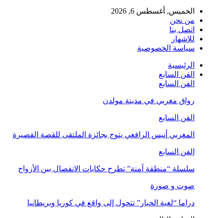
الخميس, أغسطس 6, 2026
من نحن
اتصل بنا
للإشهار
سياسة الخصوصية
الرئيسية
الفن السابع
الفن السابع
رواق مغربي في مدينة مولدن
الفن السابع
المغربي أنيس الرافعي يتوج بجائزة الملتقى للقصة القصيرة
الفن السابع
سلسلة “منطقة آمنة” تطرح حكايات الانفصال بين الأزواج
صوت و صورة
دراما “لعبة الحبار” تتحول إلى واقع في كوريا وبريطانيا