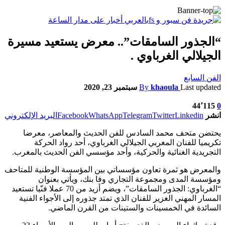
“الجذور السامقات”.. معرض يستعيد مسيرة
الجيلالي الغرباوي .
الفن السابع
Last updated
khaoula
By
سبتمبر 23, 2020
44٬115
0
انشر
Linkedin
Twitter
Telegram
WhatsApp
Facebook
البريد الإلكتروني
يحتضن متحف محمد السادس للفن الحديث والمعاصر، معرضا
تكريميا للفنان المغربي الجيلالي الغرباوي، أحد رواد الحركة
التجريدية الغنائية والحركية، وأحد مؤسسي الفن الحديث بالمغرب.
والمعرض هو ثمرة تعاون مؤسساتي بين المؤسسة الوطنية للمتاحف
ومؤسسة المدى ومجموعة التجاري وفا بنك، ويأتي بعنوان
“الغرباوي: الجذور السامقات”، ويضم أزيد من 70 عملا فنّيا تستعيد
المسار المهني الغزير للفنان الذي تمتد جذوره إلى الأجواء الفنية
السائدة في الخمسينات والستينات من القرن الماضي.