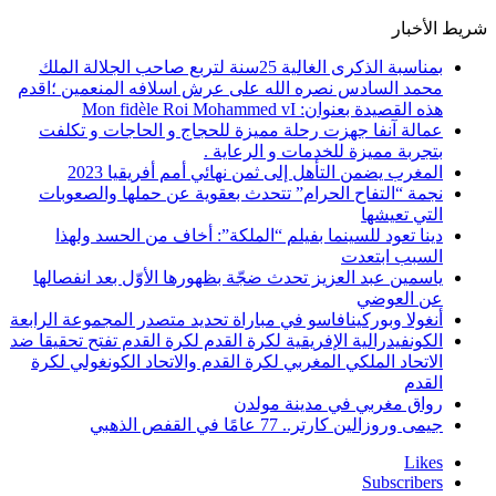
شريط الأخبار
بمناسبة الذكرى الغالية 25سنة لتربع صاحب الجلالة الملك
محمد السادس نصره الله على عرش اسلافه المنعمين ؛اقدم
هذه القصيدة بعنوان: Mon fidèle Roi Mohammed vI
عمالة آنفا جهزت رحلة مميزة للحجاج و الحاجات و تكلفت
بتجربة مميزة للخدمات و الرعاية .
المغرب يضمن التأهل إلى ثمن نهائي أمم أفريقيا 2023
نجمة “التفاح الحرام” تتحدث بعقوية عن حملها والصعوبات
التي تعيشها
دينا تعود للسينما بفيلم “الملكة”: أخاف من الحسد ولهذا
السبب ابتعدت
ياسمين عبد العزيز تحدث ضجّة بظهورها الأوّل بعد انفصالها
عن العوضي
أنغولا وبوركينافاسو في مباراة تحديد متصدر المجموعة الرابعة
الكونفيدرالية الإفريقية لكرة القدم لكرة القدم تفتح تحقيقا ضد
الاتحاد الملكي المغربي لكرة القدم والاتحاد الكونغولي لكرة
القدم
رواق مغربي في مدينة مولدن
جيمى وروزالين كارتر.. 77 عامًا في القفص الذهبي
Likes
Subscribers