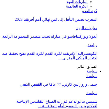
مباريات اليوم
الكرة العالمية
كرة القدم
المغرب يضمن التأهل إلى ثمن نهائي أمم أفريقيا 2023
مباريات اليوم
أنغولا وبوركينافاسو في مباراة تحديد متصدر المجموعة الرابعة
رياضة
الكونفيدرالية الإفريقية لكرة القدم لكرة القدم تفتح تحقيقا ضد
الاتحاد الملكي المغربي…
السابق
التالي
سياسة
سياسة
جيمى وروزالين كارتر.. 77 عامًا في القفص الذهبي
سياسة
شميس يدعو لدعم قدرات الصناع التقليديين الإنتاجية
لتمكنيهم من الصمود أمام المنافسة…