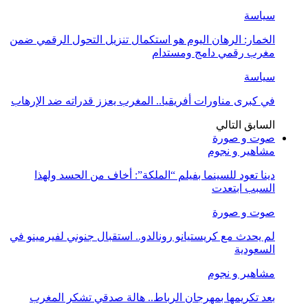
سياسة
الخمار: الرهان اليوم هو استكمال تنزيل التحول الرقمي ضمن
مغرب رقمي دامج ومستدام
سياسة
في كبرى مناورات أفريقيا.. المغرب يعزز قدراته ضد الإرهاب
السابق
التالي
صوت و صورة
مشاهير و نجوم
دينا تعود للسينما بفيلم “الملكة”: أخاف من الحسد ولهذا
السبب ابتعدت
صوت و صورة
لم يحدث مع كريستيانو رونالدو.. استقبال جنوني لفيرمينو في
السعودية
مشاهير و نجوم
بعد تكريمها بمهرجان الرباط.. هالة صدقي تشكر المغرب