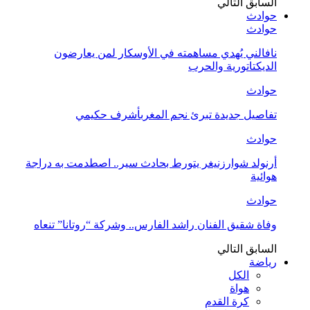
السابق
التالي
حوادث
حوادث
نافالني يُهدي مساهمته في الأوسكار لمن يعارضون
الديكتاتورية والحرب
حوادث
تفاصيل جديدة تبرئ نجم المغربأشرف حكيمي
حوادث
أرنولد شوارزنيغر يتورط بحادث سير.. اصطدمت به دراجة
هوائية
حوادث
وفاة شقيق الفنان راشد الفارس.. وشركة “روتانا” تنعاه
السابق
التالي
رياضة
الكل
هواة
كرة القدم