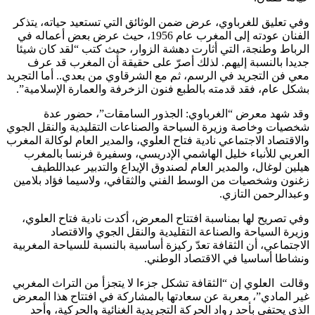
وفي تعليق للغرباوي، عرض ضمن الوثائق التي تستعيد حياته، يتذكر
الفنان عودته إلى المغرب عام 1956، حيث عرض بعض أعماله في
الرباط وطنجة، التي أثارت دهشة الزوار، حيث كتب “لقد كان شيئا
جديدا بالنسبة إليهم. لذلك أصرّ على حقيقة أن المغرب قد عرف
معي فن التجريد في الرسم، ثم مع الشرقاوي من بعدي.. أما التجريد
بشكل عام، فقد قدمته بالطبع فنون الزخرفة والعمارة الإسلامية”.
وقد شهد معرض “الغرباوي: الجذور السامقات”، حضور عدة
شخصيات وخاصة وزيرة السياحة والصناعات التقليدية والنقل الجوي
والاقتصاد الاجتماعي نادية فتاح العلوي، والمدير العام لوكالة المغرب
العربي للأنباء خليل الهاشمي الإدريسي، وسفيرة فرنسا بالمغرب
هيلين لوغال، والمدير العام لصندوق الإيداع والتدبير عبداللطيف
زغنون وشخصيات من الوسط الفني والثقافي، ولاسيما فؤاد بلامين
وعبدالرحمن التازي.
وفي تصريح لها بمناسبة افتتاح المعرض، أكدت نادية فتاح العلوي،
وزيرة السياحة والصناعة التقليدية والنقل الجوي والاقتصاد
الاجتماعي، أن الثقافة تعدّ ركيزة أساسية بالنسبة للسياحة المغربية
ونشاطا أساسيا في الاقتصاد الوطني.
وقالت العلوي إن “الثقافة تشكل جزءا لا يتجزأ من التراث المغربي
غير المادي”، معربة عن سعادتها بالمشاركة في افتتاح هذا المعرض
الذي يحتفي بأحد رواد الحركة التجريدية الغنائية والحركية، وأحد