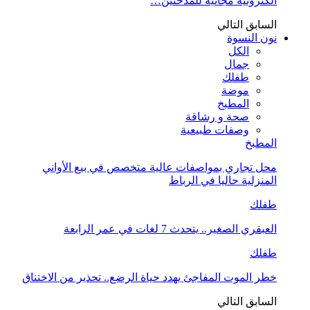
الكترونية مجانية للمدخنين…
السابق
التالي
نون النسوة
الكل
جمال
طفلك
موضة
المطبخ
صحة و رشاقة
وصفات طبيعية
المطبخ
محل تجاري بمواصفات عالية متخصص في بيع الأواني
المنزلية حاليا في الرباط
طفلك
العبقري الصغير.. يتحدث 7 لغات في عمر الرابعة
طفلك
خطر الموت المفاجئ يهدد حياة الرضع.. تحذير من الاختناق
السابق
التالي