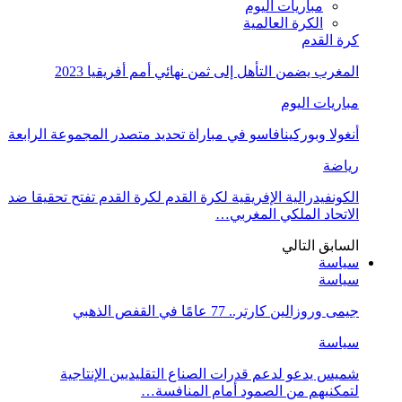
مباريات اليوم
الكرة العالمية
كرة القدم
المغرب يضمن التأهل إلى ثمن نهائي أمم أفريقيا 2023
مباريات اليوم
أنغولا وبوركينافاسو في مباراة تحديد متصدر المجموعة الرابعة
رياضة
الكونفيدرالية الإفريقية لكرة القدم لكرة القدم تفتح تحقيقا ضد
الاتحاد الملكي المغربي…
السابق
التالي
سياسة
سياسة
جيمى وروزالين كارتر.. 77 عامًا في القفص الذهبي
سياسة
شميس يدعو لدعم قدرات الصناع التقليديين الإنتاجية
لتمكنيهم من الصمود أمام المنافسة…