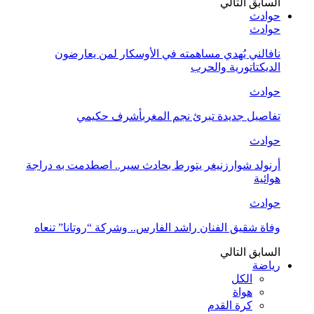
السابق
التالي
حوادث
حوادث
نافالني يُهدي مساهمته في الأوسكار لمن يعارضون
الديكتاتورية والحرب
حوادث
تفاصيل جديدة تبرئ نجم المغربأشرف حكيمي
حوادث
أرنولد شوارزنيغر يتورط بحادث سير.. اصطدمت به دراجة
هوائية
حوادث
وفاة شقيق الفنان راشد الفارس.. وشركة “روتانا” تنعاه
السابق
التالي
رياضة
الكل
هواة
كرة القدم