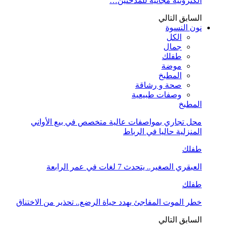
الكترونية مجانية للمدخنين…
السابق
التالي
نون النسوة
الكل
جمال
طفلك
موضة
المطبخ
صحة و رشاقة
وصفات طبيعية
المطبخ
محل تجاري بمواصفات عالية متخصص في بيع الأواني
المنزلية حاليا في الرباط
طفلك
العبقري الصغير.. يتحدث 7 لغات في عمر الرابعة
طفلك
خطر الموت المفاجئ يهدد حياة الرضع.. تحذير من الاختناق
السابق
التالي