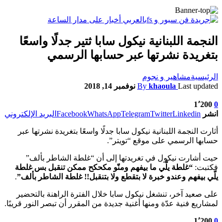
النجمة اللبنانية نيكول سابا ثتير جدلًا واسعًا
بتغريدة نشرتها عبر حسابها الرسمي
الرئيسية
مشاهير و نجوم
Last updated
khaoula
By
نوفمبر 14, 2018
1٬200
0
انشر
Linkedin
Twitter
Telegram
WhatsApp
Facebook
البريد الإلكتروني
أثارت النجمة اللبنانية نيكول سابا جدلًا واسعًا بتغريدة نشرتها عبر
حسابها الرسمي على موقع “تويتر”.
حيت أشارت نيكول في تغريدتها إلى أن “غلطة الشاطر بألف”
فكتبت:
“غلطة يلّي ما بيفهم ومنّو مكحكح ممكن تنقبل بس غلطة
يلّي بيفهم وعندو خبرة لا بتقطع ولا بتنقبل!! غلطة الشاطر بألف”
.
على صعيد آخر، تنشغل نيكول سابا خلال الفترة الراهنة بالتحضير
لمشاريع فنية عدّة ومنها أغنية جديدة من المقرر أن تبصر النور قريبًا.
1٬200
0