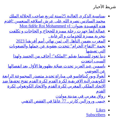
شريط الأخبار
بمناسبة الذكرى الغالية 25سنة لتربع صاحب الجلالة الملك
محمد السادس نصره الله على عرش اسلافه المنعمين ؛اقدم
هذه القصيدة بعنوان: Mon fidèle Roi Mohammed vI
عمالة آنفا جهزت رحلة مميزة للحجاج و الحاجات و تكلفت
بتجربة مميزة للخدمات و الرعاية .
المغرب يضمن التأهل إلى ثمن نهائي أمم أفريقيا 2023
نجمة “التفاح الحرام” تتحدث بعقوية عن حملها والصعوبات
التي تعيشها
دينا تعود للسينما بفيلم “الملكة”: أخاف من الحسد ولهذا
السبب ابتعدت
ياسمين عبد العزيز تحدث ضجّة بظهورها الأوّل بعد انفصالها
عن العوضي
أنغولا وبوركينافاسو في مباراة تحديد متصدر المجموعة الرابعة
الكونفيدرالية الإفريقية لكرة القدم لكرة القدم تفتح تحقيقا ضد
الاتحاد الملكي المغربي لكرة القدم والاتحاد الكونغولي لكرة
القدم
رواق مغربي في مدينة مولدن
جيمى وروزالين كارتر.. 77 عامًا في القفص الذهبي
Likes
Subscribers