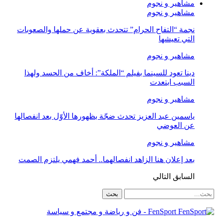
مشاهير و نجوم
مشاهير و نجوم
نجمة “التفاح الحرام” تتحدث بعقوية عن حملها والصعوبات
التي تعيشها
مشاهير و نجوم
دينا تعود للسينما بفيلم “الملكة”: أخاف من الحسد ولهذا
السبب ابتعدت
مشاهير و نجوم
ياسمين عبد العزيز تحدث ضجّة بظهورها الأوّل بعد انفصالها
عن العوضي
مشاهير و نجوم
بعد إعلان هنا الزاهد انفصالهما.. أحمد فهمي يلتزم الصمت
السابق
التالي
FenSport - فن و رياضة و مجتمع و سياسة