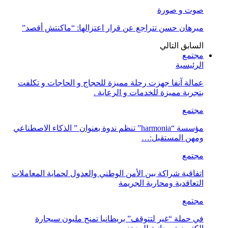
صوت و صورة
ميرهان حسن تتراجع عن قرار اعتزالها: “ماكنتش أقصد”
السابق
التالي
مجتمع
الرئيسية
عمالة آنفا جهزت رحلة مميزة للحجاج و الحاجات و تكلفت
بتجربة مميزة للخدمات و الرعاية .
مجتمع
مؤسسة “harmonia” تنظم ندوة بعنوان ” الذكاء الاصطناعي
ومهن المستقبل:…
مجتمع
اتفاقية شراكة بين الأمن الوطني والعدول لحماية المعاملات
التعاقدية ومحاربة الجريمة
مجتمع
في حملة “غير لتتوقف” بريطانيا تمنح مليون سيجارة