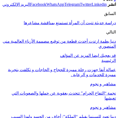
انشر
Linkedin
Twitter
Telegram
WhatsApp
Facebook
البريد الإلكتروني
السابق
دراسة حديثة تتبت أن المرأة تستمتع بمناقشة مشاعرها
التالي
دنيا بطمة ارتدت أحدث قطعة من توقيع مصممة الأزياء العالمية منى
المنصوري
قد يعجبك ايضا
المزيد عن المؤلف
الرئيسية
عمالة آنفا جهزت رحلة مميزة للحجاج و الحاجات و تكلفت بتجربة
مميزة للخدمات و الرعاية .
مشاهير و نجوم
نجمة “التفاح الحرام” تتحدث بعقوية عن حملها والصعوبات التي
تعيشها
مشاهير و نجوم
دينا تعود للسينما بفيلم “الملكة”: أخاف من الحسد ولهذا السبب