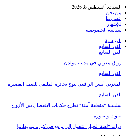
السبت, أغسطس 8, 2026
من نحن
اتصل بنا
للإشهار
سياسة الخصوصية
الرئيسية
الفن السابع
الفن السابع
رواق مغربي في مدينة مولدن
الفن السابع
المغربي أنيس الرافعي يتوج بجائزة الملتقى للقصة القصيرة
الفن السابع
سلسلة “منطقة آمنة” تطرح حكايات الانفصال بين الأزواج
صوت و صورة
دراما “لعبة الحبار” تتحول إلى واقع في كوريا وبريطانيا