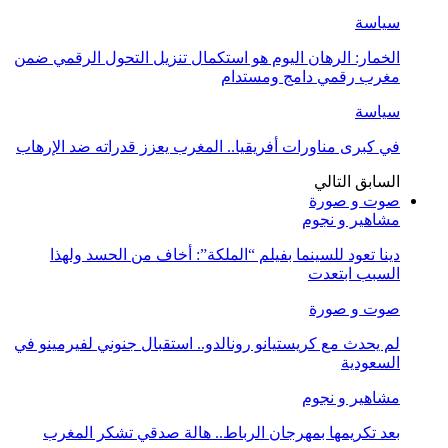
سياسة
الخمار: الرهان اليوم هو استكمال تنزيل التحول الرقمي ضمن
مغرب رقمي دامج ومستدام
سياسة
في كبرى مناورات أفريقيا.. المغرب يعزز قدراته ضد الإرهاب
السابق
التالي
صوت و صورة
مشاهير و نجوم
دينا تعود للسينما بفيلم “الملكة”: أخاف من الحسد ولهذا
السبب ابتعدت
صوت و صورة
لم يحدث مع كريستيانو رونالدو.. استقبال جنوني لفيرمينو في
السعودية
مشاهير و نجوم
بعد تكريمها بمهرجان الرباط.. هالة صدقي تشكر المغرب