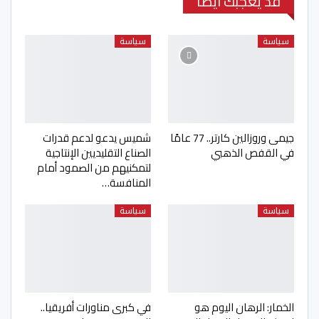
قد يعجبك ايضا
سياسة
سياسة
جيمى وروزالين كارتر.. 77 عامًا
شميس يدعو لدعم قدرات
في القفص الذهبي
الصناع التقليديين الإنتاجية
لتمكنيهم من الصمود أمام
المنافسة…
سياسة
سياسة
الخمار: الرهان اليوم هو
في كبرى مناورات أفريقيا..