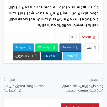
وأعلنت اللجنة التنظيمية أنه وفقاً لخطة العمل سيكون
موعد الإعلان عن الفائزين في منتصف شهر يناير 2021
وتكريمهم بالـ24 من مارس لعام 2021م، بمقر جامعة الدول
العربية بالقاهرة- جمهورية مصر العربية.
0
22٬798
Telegram
WhatsApp
Facebook
انشر
Twitter
Linkedin
البريد الإلكتروني
السابق
التالي
وفاة جان موريس.. صاحبة سبق
“أصحاب الهمم” يحتجون على سيا
“بلوغ قمة إيفرست” الصحفي
في “ميوزيك”