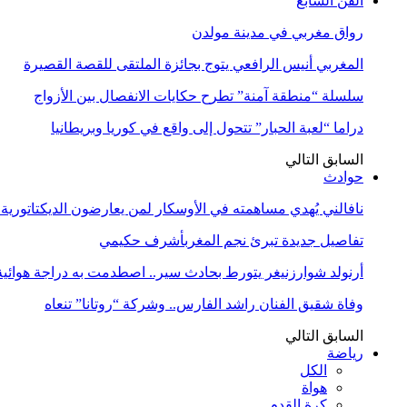
الفن السابع
رواق مغربي في مدينة مولدن
المغربي أنيس الرافعي يتوج بجائزة الملتقى للقصة القصيرة
سلسلة “منطقة آمنة” تطرح حكايات الانفصال بين الأزواج
دراما “لعبة الحبار” تتحول إلى واقع في كوريا وبريطانيا
السابق
التالي
حوادث
نافالني يُهدي مساهمته في الأوسكار لمن يعارضون الديكتاتورية
تفاصيل جديدة تبرئ نجم المغربأشرف حكيمي
أرنولد شوارزنيغر يتورط بحادث سير.. اصطدمت به دراجة هوائية
وفاة شقيق الفنان راشد الفارس.. وشركة “روتانا” تنعاه
السابق
التالي
رياضة
الكل
هواة
كرة القدم