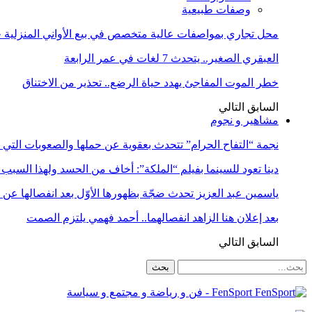
وصفات طبيعية
محل تجاري بمواصفات عالية متخصص في بيع الأواني المنزلية حا
العبقري الصغير.. يتحدث 7 لغات في عمر الرابعة
خطر الموت المفاجئ يهدد حياة الرضع.. تحذير من الاختناق
السابق
التالي
مشاهير و نجوم
نجمة “التفاح الحرام” تتحدث بعقوية عن حملها والصعوبات التي 
دينا تعود للسينما بفيلم “الملكة”: أخاف من الحسد ولهذا السبب 
ياسمين عبد العزيز تحدث ضجّة بظهورها الأوّل بعد انفصالها عن
بعد إعلان هنا الزاهد انفصالهما.. أحمد فهمي يلتزم الصمت
السابق
التالي
FenSport - فن و رياضة و مجتمع و سياسة