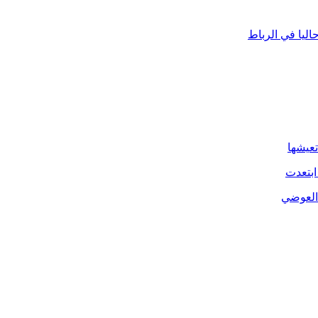
ليا في الرباط
تعيشها
ابتعدت
 العوضي