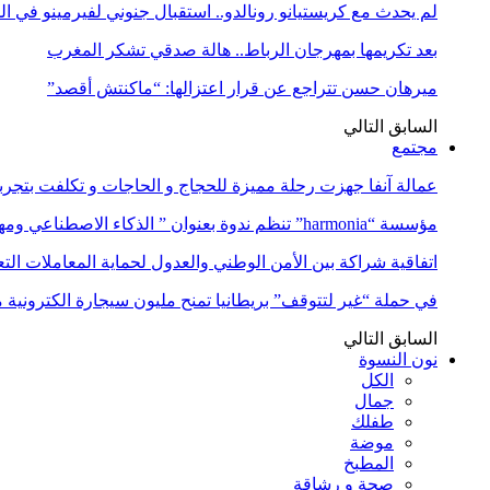
لم يحدث مع كريستيانو رونالدو.. استقبال جنوني لفيرمينو في ا
بعد تكريمها بمهرجان الرباط.. هالة صدقي تشكر المغرب
ميرهان حسن تتراجع عن قرار اعتزالها: “ماكنتش أقصد”
السابق
التالي
مجتمع
عمالة آنفا جهزت رحلة مميزة للحجاج و الحاجات و تكلفت بتجربة
مؤسسة “harmonia” تنظم ندوة بعنوان ” الذكاء الاصطناعي ومهن المستقبل:…
اتفاقية شراكة بين الأمن الوطني والعدول لحماية المعاملات التع
في حملة “غير لتتوقف” بريطانيا تمنح مليون سيجارة الكترونية 
السابق
التالي
نون النسوة
الكل
جمال
طفلك
موضة
المطبخ
صحة و رشاقة