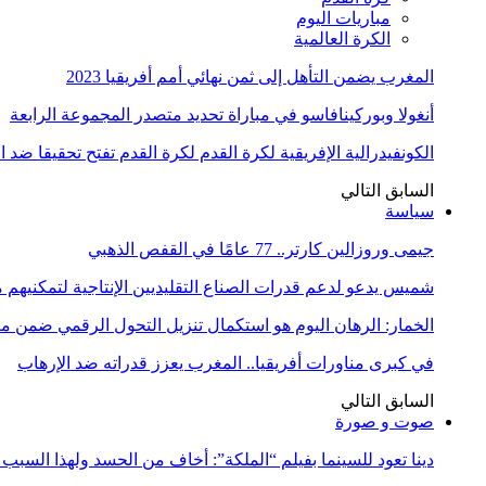
مباريات اليوم
الكرة العالمية
المغرب يضمن التأهل إلى ثمن نهائي أمم أفريقيا 2023
أنغولا وبوركينافاسو في مباراة تحديد متصدر المجموعة الرابعة
الكونفيدرالية الإفريقية لكرة القدم لكرة القدم تفتح تحقيقا ضد 
السابق
التالي
سياسة
جيمى وروزالين كارتر.. 77 عامًا في القفص الذهبي
شميس يدعو لدعم قدرات الصناع التقليديين الإنتاجية لتمكنيهم
الخمار: الرهان اليوم هو استكمال تنزيل التحول الرقمي ضمن
في كبرى مناورات أفريقيا.. المغرب يعزز قدراته ضد الإرهاب
السابق
التالي
صوت و صورة
دينا تعود للسينما بفيلم “الملكة”: أخاف من الحسد ولهذا السبب 