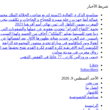
شريط الأخبار
بمناسبة الذكرى الغالية 25سنة لتربع صاحب الجلالة الملك محمد السادس نصره الله على عرش اسلافه المنعمين ؛اقدم هذه القصيدة بعنوان: Mon fidèle Roi Mohammed vI
عمالة آنفا جهزت رحلة مميزة للحجاج و الحاجات و تكلفت بتجربة
المغرب يضمن التأهل إلى ثمن نهائي أمم أفريقيا 2023
نجمة “التفاح الحرام” تتحدث بعقوية عن حملها والصعوبات التي 
دينا تعود للسينما بفيلم “الملكة”: أخاف من الحسد ولهذا السبب 
ياسمين عبد العزيز تحدث ضجّة بظهورها الأوّل بعد انفصالها عن
أنغولا وبوركينافاسو في مباراة تحديد متصدر المجموعة الرابعة
الكونفيدرالية الإفريقية لكرة القدم لكرة القدم تفتح تحقيقا ضد ا
رواق مغربي في مدينة مولدن
جيمى وروزالين كارتر.. 77 عامًا في القفص الذهبي
Likes
Subscribers
الأحد, أغسطس 9, 2026
من نحن
اتصل بنا
للإشهار
سياسة الخصوصية
الرئيسية