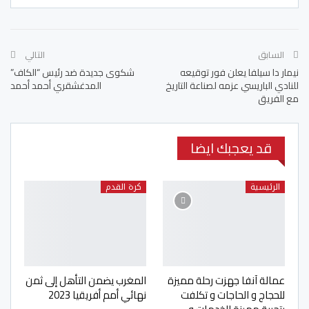
السابق
التالي
نيمار دا سيلفا يعلن فور توقيعه
شكوى جديدة ضد رئيس “الكاف”
للنادي الباريسي عزمه لصناعة التاريخ
المدغشقري أحمد أحمد
مع الفريق
قد يعجبك ايضا
الرئيسية
كرة القدم
عمالة آنفا جهزت رحلة مميزة
المغرب يضمن التأهل إلى ثمن
للحجاج و الحاجات و تكلفت
نهائي أمم أفريقيا 2023