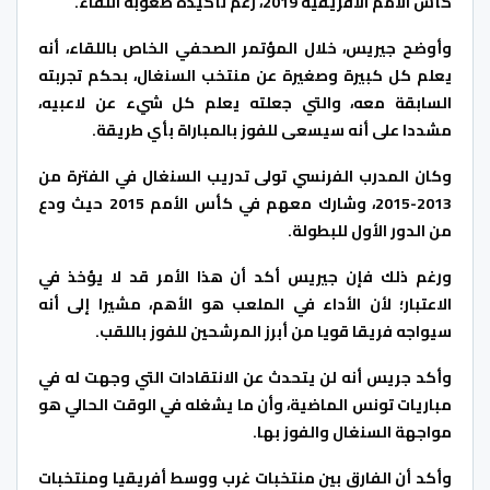
كأس الأمم الأفريقية 2019، رغم تأكيده صعوبة اللقاء.
وأوضح جيريس، خلال المؤتمر الصحفي الخاص باللقاء، أنه
يعلم كل كبيرة وصغيرة عن منتخب السنغال، بحكم تجربته
السابقة معه، والتي جعلته يعلم كل شيء عن لاعبيه،
مشددا على أنه سيسعى للفوز بالمباراة بأي طريقة.
وكان المدرب الفرنسي تولى تدريب السنغال في الفترة من
2013-2015، وشارك معهم في كأس الأمم 2015 حيث ودع
من الدور الأول للبطولة.
ورغم ذلك فإن جيريس أكد أن هذا الأمر قد لا يؤخذ في
الاعتبار؛ لأن الأداء في الملعب هو الأهم، مشيرا إلى أنه
سيواجه فريقا قويا من أبرز المرشحين للفوز باللقب.
وأكد جريس أنه لن يتحدث عن الانتقادات التي وجهت له في
مباريات تونس الماضية، وأن ما يشغله في الوقت الحالي هو
مواجهة السنغال والفوز بها.
وأكد أن الفارق بين منتخبات غرب ووسط أفريقيا ومنتخبات