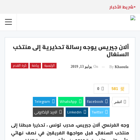
شريط الأخبار
آلان جيريس يوجه رسالة تحذيرية إلى منتخب
السنغال
الرئيسية
رياضة
كرة القدم
On
يوليو 13, 2019
By
Khaoula
0
581
Telegram
WhatsApp
Facebook
انشر
Twitter
Linkedin
البريد الإلكتروني
وجه الفرنسي آلان جيريس، مدرب تونس ، تحذيرا مبطنا إلى
منتخب السنغال، قبل مواجهة الفريقين في نصف نهائي