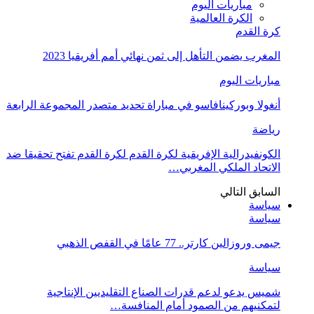
مباريات اليوم
الكرة العالمية
كرة القدم
المغرب يضمن التأهل إلى ثمن نهائي أمم أفريقيا 2023
مباريات اليوم
أنغولا وبوركينافاسو في مباراة تحديد متصدر المجموعة الرابعة
رياضة
الكونفيدرالية الإفريقية لكرة القدم لكرة القدم تفتح تحقيقا ضد
الاتحاد الملكي المغربي…
السابق
التالي
سياسة
سياسة
جيمى وروزالين كارتر.. 77 عامًا في القفص الذهبي
سياسة
شميس يدعو لدعم قدرات الصناع التقليديين الإنتاجية
لتمكنيهم من الصمود أمام المنافسة…