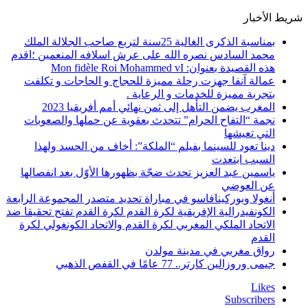
شريط الأخبار
بمناسبة الذكرى الغالية 25سنة لتربع صاحب الجلالة الملك
محمد السادس نصره الله على عرش اسلافه المنعمين ؛اقدم
هذه القصيدة بعنوان: Mon fidèle Roi Mohammed vI
عمالة آنفا جهزت رحلة مميزة للحجاج و الحاجات و تكلفت
بتجربة مميزة للخدمات و الرعاية .
المغرب يضمن التأهل إلى ثمن نهائي أمم أفريقيا 2023
نجمة “التفاح الحرام” تتحدث بعقوية عن حملها والصعوبات
التي تعيشها
دينا تعود للسينما بفيلم “الملكة”: أخاف من الحسد ولهذا
السبب ابتعدت
ياسمين عبد العزيز تحدث ضجّة بظهورها الأوّل بعد انفصالها
عن العوضي
أنغولا وبوركينافاسو في مباراة تحديد متصدر المجموعة الرابعة
الكونفيدرالية الإفريقية لكرة القدم لكرة القدم تفتح تحقيقا ضد
الاتحاد الملكي المغربي لكرة القدم والاتحاد الكونغولي لكرة
القدم
رواق مغربي في مدينة مولدن
جيمى وروزالين كارتر.. 77 عامًا في القفص الذهبي
Likes
Subscribers