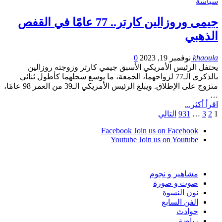
سياسة
جيمى وروزالين كارتر.. 77 عامًا في القفص
الذهبي
khaoula
نوفمبر 19, 2023
0
يحتفل الرئيس الأمريكي الأسبق جيمي كارتر وزوجته روزالين
بالذكرى الـ77 لزواجهما، الجمعة، ما يوسع سجلهما كأطول ثنائي
متزوج على الإطلاق. ويبلغ الرئيس الأمريكي الـ39 من العمر 98 عامًا،
…
اقرأ أكثر...
1
2
3
…
931
التالي
Facebook
Join us on Facebook
Youtube
Join us on Youtube
مشاهير و نجوم
صوت و صورة
نون النسوة
الفن السابع
حوادث
رياضة