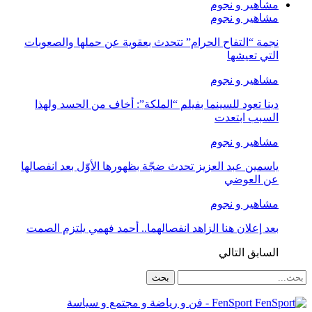
مشاهير و نجوم
مشاهير و نجوم
نجمة “التفاح الحرام” تتحدث بعقوية عن حملها والصعوبات
التي تعيشها
مشاهير و نجوم
دينا تعود للسينما بفيلم “الملكة”: أخاف من الحسد ولهذا
السبب ابتعدت
مشاهير و نجوم
ياسمين عبد العزيز تحدث ضجّة بظهورها الأوّل بعد انفصالها
عن العوضي
مشاهير و نجوم
بعد إعلان هنا الزاهد انفصالهما.. أحمد فهمي يلتزم الصمت
السابق
التالي
FenSport - فن و رياضة و مجتمع و سياسة