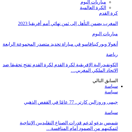
مباريات اليوم
الكرة العالمية
كرة القدم
المغرب يضمن التأهل إلى ثمن نهائي أمم أفريقيا 2023
مباريات اليوم
أنغولا وبوركينافاسو في مباراة تحديد متصدر المجموعة الرابعة
رياضة
الكونفيدرالية الإفريقية لكرة القدم لكرة القدم تفتح تحقيقا ضد
الاتحاد الملكي المغربي…
السابق
التالي
سياسة
سياسة
جيمى وروزالين كارتر.. 77 عامًا في القفص الذهبي
سياسة
شميس يدعو لدعم قدرات الصناع التقليديين الإنتاجية
لتمكنيهم من الصمود أمام المنافسة…