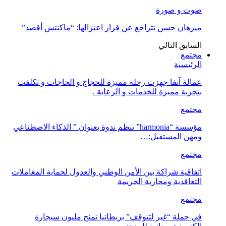
صوت و صورة
ميرهان حسن تتراجع عن قرار اعتزالها: “ماكنتش أقصد”
السابق
التالي
مجتمع
الرئيسية
عمالة آنفا جهزت رحلة مميزة للحجاج و الحاجات و تكلفت
بتجربة مميزة للخدمات و الرعاية .
مجتمع
مؤسسة “harmonia” تنظم ندوة بعنوان ” الذكاء الاصطناعي
ومهن المستقبل:…
مجتمع
اتفاقية شراكة بين الأمن الوطني والعدول لحماية المعاملات
التعاقدية ومحاربة الجريمة
مجتمع
في حملة “غير لتتوقف” بريطانيا تمنح مليون سيجارة