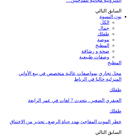
الكترونية مجانية للمدخنين…
السابق
التالي
نون النسوة
الكل
جمال
طفلك
موضة
المطبخ
صحة و رشاقة
وصفات طبيعية
المطبخ
محل تجاري بمواصفات عالية متخصص في بيع الأواني
المنزلية حاليا في الرباط
طفلك
العبقري الصغير.. يتحدث 7 لغات في عمر الرابعة
طفلك
خطر الموت المفاجئ يهدد حياة الرضع.. تحذير من الاختناق
السابق
التالي