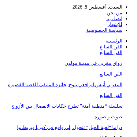
السبت, أغسطس 8, 2026
من نحن
اتصل بنا
للإشهار
سياسة الخصوصية
الرئيسية
الفن السابع
الفن السابع
رواق مغربي في مدينة مولدن
الفن السابع
المغربي أنيس الرافعي يتوج بجائزة الملتقى للقصة القصيرة
الفن السابع
سلسلة “منطقة آمنة” تطرح حكايات الانفصال بين الأزواج
صوت و صورة
دراما “لعبة الحبار” تتحول إلى واقع في كوريا وبريطانيا