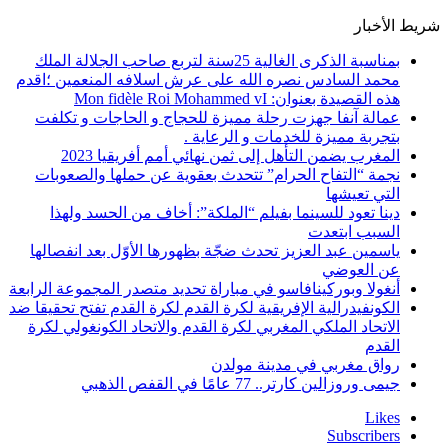
شريط الأخبار
بمناسبة الذكرى الغالية 25سنة لتربع صاحب الجلالة الملك
محمد السادس نصره الله على عرش اسلافه المنعمين ؛اقدم
هذه القصيدة بعنوان: Mon fidèle Roi Mohammed vI
عمالة آنفا جهزت رحلة مميزة للحجاج و الحاجات و تكلفت
بتجربة مميزة للخدمات و الرعاية .
المغرب يضمن التأهل إلى ثمن نهائي أمم أفريقيا 2023
نجمة “التفاح الحرام” تتحدث بعقوية عن حملها والصعوبات
التي تعيشها
دينا تعود للسينما بفيلم “الملكة”: أخاف من الحسد ولهذا
السبب ابتعدت
ياسمين عبد العزيز تحدث ضجّة بظهورها الأوّل بعد انفصالها
عن العوضي
أنغولا وبوركينافاسو في مباراة تحديد متصدر المجموعة الرابعة
الكونفيدرالية الإفريقية لكرة القدم لكرة القدم تفتح تحقيقا ضد
الاتحاد الملكي المغربي لكرة القدم والاتحاد الكونغولي لكرة
القدم
رواق مغربي في مدينة مولدن
جيمى وروزالين كارتر.. 77 عامًا في القفص الذهبي
Likes
Subscribers