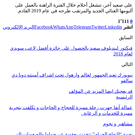
على صعيد آخر، تنشغل أحلام خلال الفترة الراهنة بالعمل على
ألبومها الغنائي الجديد والمرتقب طرحه في عام 2019 القادم.
1٬111
0
انشر
Linkedin
Twitter
Telegram
WhatsApp
Facebook
البريد الإلكتروني
السابق
فيكتور لينديلوف سعيد بالحصول على جائزة أفضل لاعب سويدي
لعام 2018
التالي
نيويورك تعيد الجمهور لعالم وارهول تحت إشراف أمينته دونا دي
سالفو
قد يعجبك ايضا
المزيد عن المؤلف
الرئيسية
عمالة آنفا جهزت رحلة مميزة للحجاج و الحاجات و تكلفت بتجربة
مميزة للخدمات و الرعاية .
مشاهير و نجوم
نجمة “التفاح الحرام” تتحدث بعقوية عن حملها والصعوبات التي