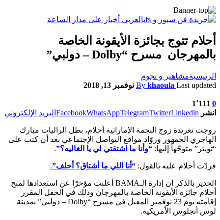
أحلام تتوج بجائزة الأيقونة الخاصة
بالمهرجان مسرح “Dolby – دولبي”
الرئيسية
مشاهير و نجوم
Last updated
khaoula
By
نوفمبر 13, 2018
1٬111
0
انشر
Linkedin
Twitter
Telegram
WhatsApp
Facebook
البريد الإلكتروني
روجت تغريدة زوج النجمة الإماراتية أحلام، بطل الراليات مبارك
الهاجري الجمهور وروّاد مواقع التواصل الإجتماعي بعد أن كتب على
“تويتر” متوجّهاً إليها:
“
وأنا ما اشتقتي لي يا الغاليه؟”
.
فردّت أحلام عليه بالقول:
“أنا اللي ما أشتاق؟ أحلف”
.
الجدير بالذكر ان إدارة الـBAMA أعلنت مؤخرًا عن استعدادها لمنح
أحلام جائزة الأيقونة الخاصة بالمهرجان وذلك في الحفل المقرر
إقامته يوم 23 نوفمبر المقبل في مسرح “Dolby – دولبي” بمدينة
لوس أنجلوس الأمريكية.