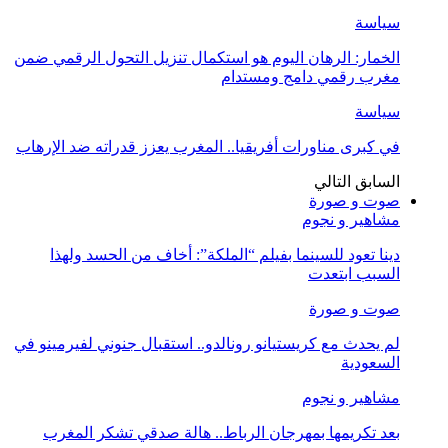
سياسة
الخمار: الرهان اليوم هو استكمال تنزيل التحول الرقمي ضمن
مغرب رقمي دامج ومستدام
سياسة
في كبرى مناورات أفريقيا.. المغرب يعزز قدراته ضد الإرهاب
السابق
التالي
صوت و صورة
مشاهير و نجوم
دينا تعود للسينما بفيلم “الملكة”: أخاف من الحسد ولهذا
السبب ابتعدت
صوت و صورة
لم يحدث مع كريستيانو رونالدو.. استقبال جنوني لفيرمينو في
السعودية
مشاهير و نجوم
بعد تكريمها بمهرجان الرباط.. هالة صدقي تشكر المغرب