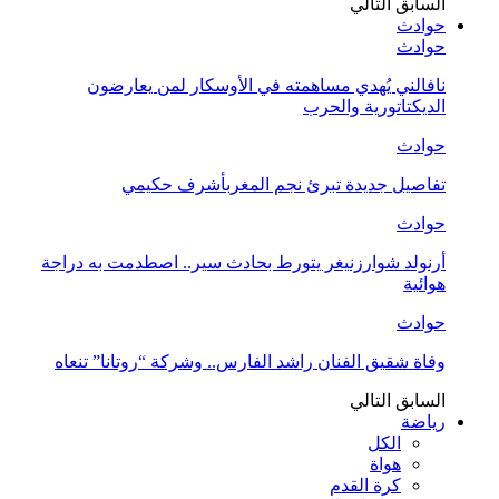
السابق
التالي
حوادث
حوادث
نافالني يُهدي مساهمته في الأوسكار لمن يعارضون
الديكتاتورية والحرب
حوادث
تفاصيل جديدة تبرئ نجم المغربأشرف حكيمي
حوادث
أرنولد شوارزنيغر يتورط بحادث سير.. اصطدمت به دراجة
هوائية
حوادث
وفاة شقيق الفنان راشد الفارس.. وشركة “روتانا” تنعاه
السابق
التالي
رياضة
الكل
هواة
كرة القدم