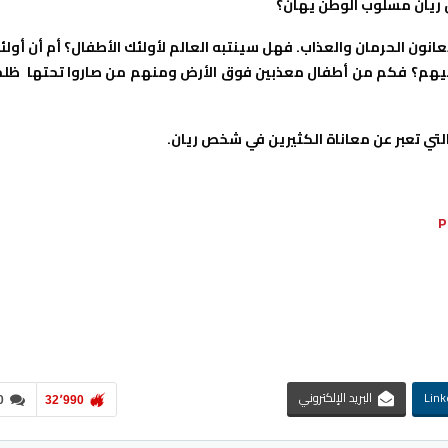
ن ريان مسلوب الوطن يهان؟
انون الحرمان والعذاب. فهل سينتبه العالم لأولئك الأطفال؟ أم أن أولئ
 إليهم؟ فكم من أطفال معذبين فوق الأرض ومنهم من صاروا تحتها ظلم
لتي تعبر عن معاناة الكثيرين في شخص ريان.
P
Link
البريد الإلكتروني
0
32٬990