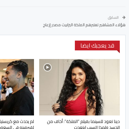
السابق
هؤلاء المشاهير تعتبرهم الملكة اليزابيث مصدر إزعاج
قد يعجبك ايضا
دينا تعود للسينما بفيلم “الملكة”: أخاف من
لم يحدث مع كريستيان
الحسد ولهذا السبب ابتعدت
لفيرمينو في السعود