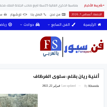
شريط الأخبار
الجمعة, أغسطس 7, 2026
من نحن
اتصل بنا
للإشهار
سي
الرئيسية
الفن السابع
حوادث
رياض
أغنية ريان بقلم: سلوى الغرظاف
Last updated
فبراير 22, 2022
By
Khaoula