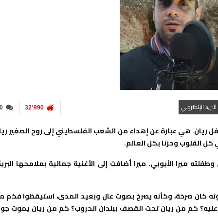
البريد الإلكتروني
0
32٬990
فل ريان. هي عبارة عن إهداء من الشعب الفلسطيني إلى روح الصغير ريا
كل القلوب وحزنا بكل العالم.
فلته ميرا الأيوبي. ميرا أضافت إلى الأغنية جمالية بملامحها البريئ
ته كان صرخة، وكأنه يصرخ بصوت عال وبعيد المدى، استيقظوا فكم م
يعثر عليه؟ كم من ريان تحت القصف ببلدان الحروب؟ كم من ريان يموت جوع