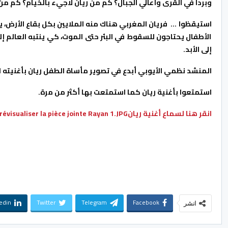
وبردا في القرى وأعالي الجبال؟ كم من ريان لاجيء بالخيام؟ كم م
استيقظوا … فريان المغربي هناك منه الملايين بكل بقاع الأرض، يع
الأطفال يحتاجون للسقوط في البئر حتى الموت، كي ينتبه العالم
إلى الأبد.
المنشد نظمي الأيوبي أبدع في تصوير مأساة الطفل ريان بأغنيته ا
استمتعوا بأغنية ريان كما استمتعت بها أكثر من مرة.
انقر هنا لسماع أغنية ريان
révisualiser la pièce jointe Rayan 1.JPG
edin
Twitter
Telegram
Facebook
انشر