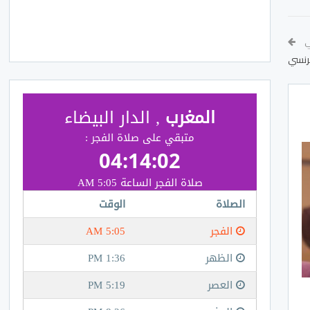
لي
فرنسي