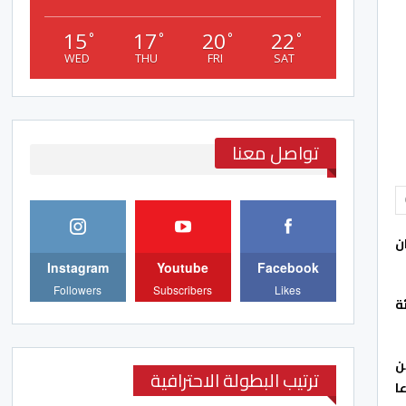
15
17
20
22
°
°
°
°
WED
THU
FRI
SAT
تواصل معنا
ن
Instagram
Youtube
Facebook
Followers
Subscribers
Likes
ة
ن
ترتيب البطولة الاحترافية
ا