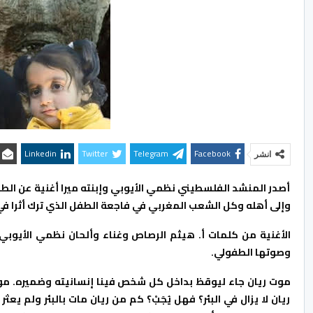
Linkedin
Twitter
Telegram
Facebook
انشر
أصدر المنشد الفلسطيني نظمي الأيوبي وإبنته ميرا أغنية عن الط
وإلى أهله وكل الشعب المغربي في فاجعة الطفل الذي ترك أثرا في 
الأغنية من كلمات أ. هيثم الرصاص وغناء وألحان نظمي الأيوبي وط
وصوتها الطفولي.
موت ريان جاء ليوقظ بداخل كل شخص فينا إنسانيته وضميره. مو
ريان لا يزال في البئر؟ فهل يُجَبْ؟ كم من ريان مات بالبئر ولم 