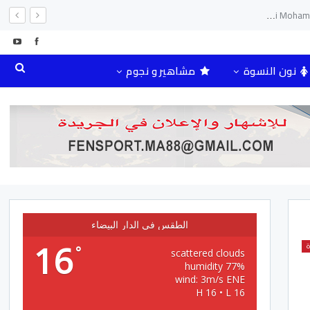
بمناسبة الذكرى الغالية 25سنة لتربع صاحب الجلالة الملك محمد السادس نصره الله على عرش اسلافه المنعمين ؛اقدم هذه القصيدة بعنوان: Mon fidèle Roi Mohammed vI
نون النسوة
مشاهير و نجوم
الطقس في الدار البيضاء
16
ة
°
scattered clouds
77% humidity
wind: 3m/s ENE
H 16 • L 16