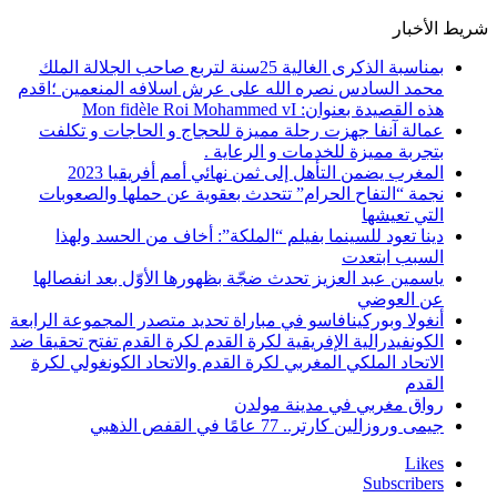
شريط الأخبار
بمناسبة الذكرى الغالية 25سنة لتربع صاحب الجلالة الملك
محمد السادس نصره الله على عرش اسلافه المنعمين ؛اقدم
هذه القصيدة بعنوان: Mon fidèle Roi Mohammed vI
عمالة آنفا جهزت رحلة مميزة للحجاج و الحاجات و تكلفت
بتجربة مميزة للخدمات و الرعاية .
المغرب يضمن التأهل إلى ثمن نهائي أمم أفريقيا 2023
نجمة “التفاح الحرام” تتحدث بعقوية عن حملها والصعوبات
التي تعيشها
دينا تعود للسينما بفيلم “الملكة”: أخاف من الحسد ولهذا
السبب ابتعدت
ياسمين عبد العزيز تحدث ضجّة بظهورها الأوّل بعد انفصالها
عن العوضي
أنغولا وبوركينافاسو في مباراة تحديد متصدر المجموعة الرابعة
الكونفيدرالية الإفريقية لكرة القدم لكرة القدم تفتح تحقيقا ضد
الاتحاد الملكي المغربي لكرة القدم والاتحاد الكونغولي لكرة
القدم
رواق مغربي في مدينة مولدن
جيمى وروزالين كارتر.. 77 عامًا في القفص الذهبي
Likes
Subscribers