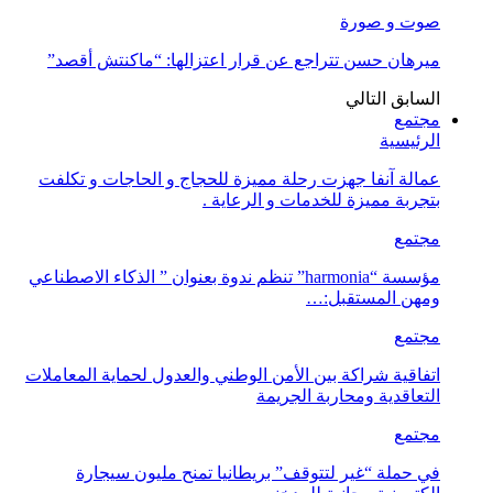
صوت و صورة
ميرهان حسن تتراجع عن قرار اعتزالها: “ماكنتش أقصد”
السابق
التالي
مجتمع
الرئيسية
عمالة آنفا جهزت رحلة مميزة للحجاج و الحاجات و تكلفت
بتجربة مميزة للخدمات و الرعاية .
مجتمع
مؤسسة “harmonia” تنظم ندوة بعنوان ” الذكاء الاصطناعي
ومهن المستقبل:…
مجتمع
اتفاقية شراكة بين الأمن الوطني والعدول لحماية المعاملات
التعاقدية ومحاربة الجريمة
مجتمع
في حملة “غير لتتوقف” بريطانيا تمنح مليون سيجارة