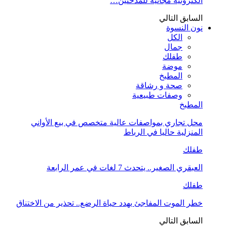
الكترونية مجانية للمدخنين…
السابق
التالي
نون النسوة
الكل
جمال
طفلك
موضة
المطبخ
صحة و رشاقة
وصفات طبيعية
المطبخ
محل تجاري بمواصفات عالية متخصص في بيع الأواني
المنزلية حاليا في الرباط
طفلك
العبقري الصغير.. يتحدث 7 لغات في عمر الرابعة
طفلك
خطر الموت المفاجئ يهدد حياة الرضع.. تحذير من الاختناق
السابق
التالي