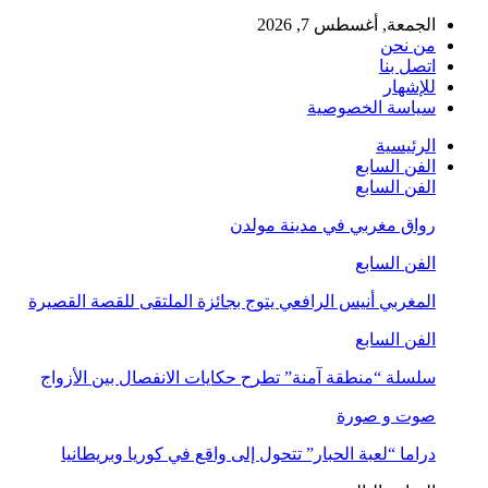
الجمعة, أغسطس 7, 2026
من نحن
اتصل بنا
للإشهار
سياسة الخصوصية
الرئيسية
الفن السابع
الفن السابع
رواق مغربي في مدينة مولدن
الفن السابع
المغربي أنيس الرافعي يتوج بجائزة الملتقى للقصة القصيرة
الفن السابع
سلسلة “منطقة آمنة” تطرح حكايات الانفصال بين الأزواج
صوت و صورة
دراما “لعبة الحبار” تتحول إلى واقع في كوريا وبريطانيا