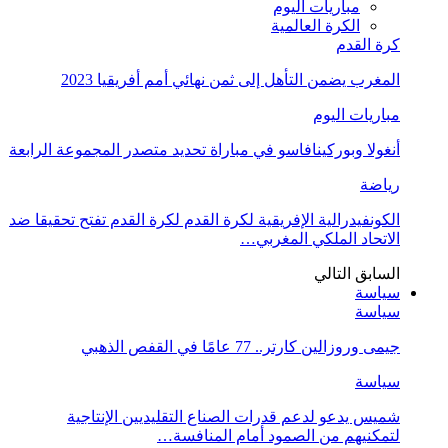
مباريات اليوم
الكرة العالمية
كرة القدم
المغرب يضمن التأهل إلى ثمن نهائي أمم أفريقيا 2023
مباريات اليوم
أنغولا وبوركينافاسو في مباراة تحديد متصدر المجموعة الرابعة
رياضة
الكونفيدرالية الإفريقية لكرة القدم لكرة القدم تفتح تحقيقا ضد
الاتحاد الملكي المغربي…
السابق
التالي
سياسة
سياسة
جيمى وروزالين كارتر.. 77 عامًا في القفص الذهبي
سياسة
شميس يدعو لدعم قدرات الصناع التقليديين الإنتاجية
لتمكنيهم من الصمود أمام المنافسة…