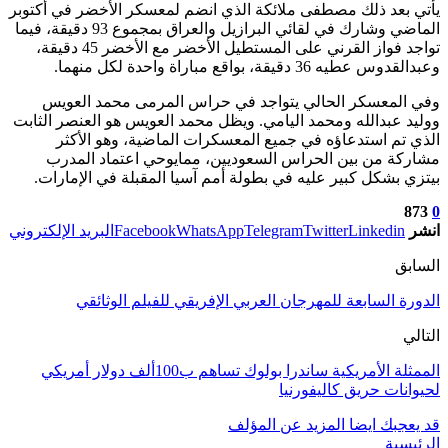
يأتي بعد ذلك مصطفى ملائكة الذي انضم لمعسكر الأخضر في أكتوبر
الماضي وشارك في لقائي البرازيل والعراق بمجموع 93 دقيقة، فيما
تواجد فواز القرني على المستطيل الأخضر مع الأخضر 45 دقيقة،
وعبدالقدوس عطيه 36 دقيقة، بواقع مباراة واحدة لكل منهما.
وفي المعسكر الحالي يتواجد في حراس المرمى محمد العويس
ووليد عبدالله ومحمد اليامي. ويظل محمد العويس هو العنصر الثابت
الذي تم استدعاؤه في جميع المعسكرات الماضية، وهو الأكثر
مشاركة من بين الحراس السعوديين، ممايوحي اعتماد المدرب
بيتزي بشكل كبير عليه في بطولة أمم آسيا المقبلة في الإمارات.
873
0
انشر
Linkedin
Twitter
Telegram
WhatsApp
Facebook
البريد الإلكتروني
السابق
الدورة السابعة للمهرجان العربي الإفريقي للفيلم الوثائقي
التالي
الممثلة الأمريكية ساندرا بولوك تساهم ب100ألف دولار أمريكي
لحيوانات حريق كاليفورنيا
قد يعجبك ايضا
المزيد عن المؤلف
الرئيسية