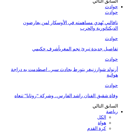
السابق
التالي
حوادث
حوادث
نافالني يُهدي مساهمته في الأوسكار لمن يعارضون
الديكتاتورية والحرب
حوادث
تفاصيل جديدة تبرئ نجم المغربأشرف حكيمي
حوادث
أرنولد شوارزنيغر يتورط بحادث سير.. اصطدمت به دراجة
هوائية
حوادث
وفاة شقيق الفنان راشد الفارس.. وشركة “روتانا” تنعاه
السابق
التالي
رياضة
الكل
هواة
كرة القدم