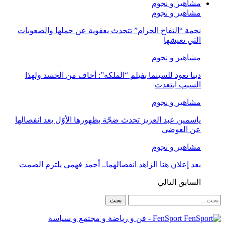
مشاهير و نجوم
مشاهير و نجوم
نجمة “التفاح الحرام” تتحدث بعقوية عن حملها والصعوبات
التي تعيشها
مشاهير و نجوم
دينا تعود للسينما بفيلم “الملكة”: أخاف من الحسد ولهذا
السبب ابتعدت
مشاهير و نجوم
ياسمين عبد العزيز تحدث ضجّة بظهورها الأوّل بعد انفصالها
عن العوضي
مشاهير و نجوم
بعد إعلان هنا الزاهد انفصالهما.. أحمد فهمي يلتزم الصمت
السابق
التالي
FenSport - فن و رياضة و مجتمع و سياسة