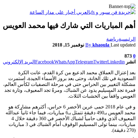
أهم المباريات التي شارك فيها محمد العويس
الرئيسية
رياضة
Last updated
khaoula
By
نوفمبر 15, 2018
873
0
انشر
Linkedin
Twitter
Telegram
WhatsApp
Facebook
البريد الإلكتروني
بعد إعتزال العملاق محمد الدعيع من كرة القدم، عانت الكرة
السعودية في تلك الخانة، وحتى بعد بروز الأسماء الجيدة، استمرت
مشكلة التغيير بين الحراس حتى في مرحلة التصفيات لكأس العالم،
فمرة تجد المسيليم يذود عن الشباك، ومرةً تجد المعيوف، وتارة تجد
العويس واقفاً بين الخشبات الثلاث.
و في عام 2018 حمى عرين الأخضر 6 حراس، أكثرهم مشاركة هو
محمد العويس بـ490 دقيقة تتمثل بـ6 مباريات، فيما جاء ثانياً عبدالله
المعيوف الذي وقف حامياً لشباك الأخضر في 360 دقيقة خلال 4
مباريات، بينما تولى المسيليم الوقوف أمام الشباك في 3 مباريات
(270 دقيقة).