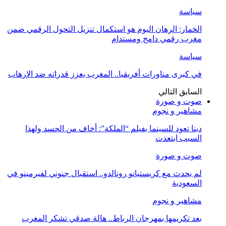
سياسة
الخمار: الرهان اليوم هو استكمال تنزيل التحول الرقمي ضمن
مغرب رقمي دامج ومستدام
سياسة
في كبرى مناورات أفريقيا.. المغرب يعزز قدراته ضد الإرهاب
السابق
التالي
صوت و صورة
مشاهير و نجوم
دينا تعود للسينما بفيلم “الملكة”: أخاف من الحسد ولهذا
السبب ابتعدت
صوت و صورة
لم يحدث مع كريستيانو رونالدو.. استقبال جنوني لفيرمينو في
السعودية
مشاهير و نجوم
بعد تكريمها بمهرجان الرباط.. هالة صدقي تشكر المغرب