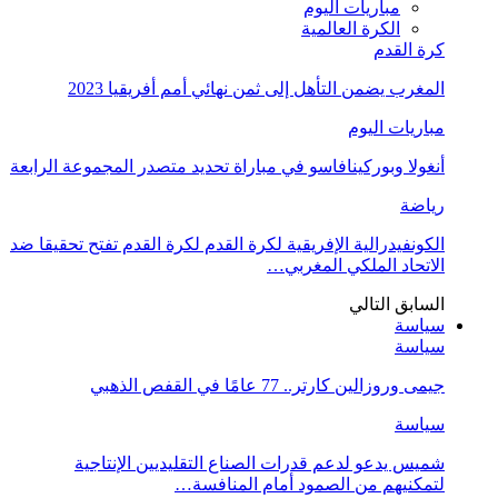
مباريات اليوم
الكرة العالمية
كرة القدم
المغرب يضمن التأهل إلى ثمن نهائي أمم أفريقيا 2023
مباريات اليوم
أنغولا وبوركينافاسو في مباراة تحديد متصدر المجموعة الرابعة
رياضة
الكونفيدرالية الإفريقية لكرة القدم لكرة القدم تفتح تحقيقا ضد
الاتحاد الملكي المغربي…
السابق
التالي
سياسة
سياسة
جيمى وروزالين كارتر.. 77 عامًا في القفص الذهبي
سياسة
شميس يدعو لدعم قدرات الصناع التقليديين الإنتاجية
لتمكنيهم من الصمود أمام المنافسة…