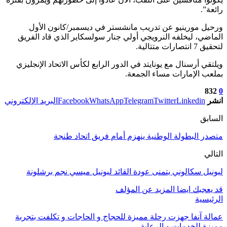
رائعة”.
ورحيل مورينيو عن تدريب مانشستر في ديسمبر/كانون الأول
الماضي، ليخلفه النرويجي أولي جنار سولسكاير الذي قاد الفريق
لتحقيق 7 انتصارات متتالية.
ويلتقي أرسنال مع يونايتد في الدور الرابع لكأس الاتحاد الإنجليزي
بملعب الإمارات مساء الجمعة.
832
0
انشر
Linkedin
Twitter
Telegram
WhatsApp
Facebook
البريد الإلكتروني
السابق
متصدر البطولة الوطنية ينهزم أمام فريق اتحاد طنجة
التالي
ليونيل سكالوني يتمنى عودة القائد ليونيل ميسي نجم برشلونة
قد يعجبك ايضا
المزيد عن المؤلف
الرئيسية
عمالة آنفا جهزت رحلة مميزة للحجاج و الحاجات و تكلفت بتجربة
مميزة للخدمات و الرعاية .