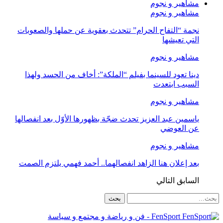
مشاهير و نجوم
مشاهير و نجوم
نجمة “التفاح الحرام” تتحدث بعقوية عن حملها والصعوبات
التي تعيشها
مشاهير و نجوم
دينا تعود للسينما بفيلم “الملكة”: أخاف من الحسد ولهذا
السبب ابتعدت
مشاهير و نجوم
ياسمين عبد العزيز تحدث ضجّة بظهورها الأوّل بعد انفصالها
عن العوضي
مشاهير و نجوم
بعد إعلان هنا الزاهد انفصالهما.. أحمد فهمي يلتزم الصمت
السابق
التالي
FenSport - فن و رياضة و مجتمع و سياسة