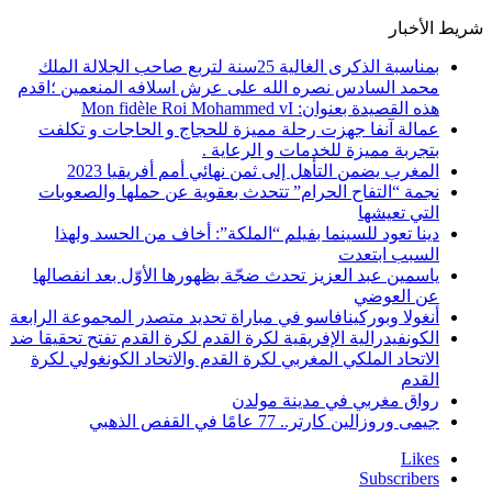
شريط الأخبار
بمناسبة الذكرى الغالية 25سنة لتربع صاحب الجلالة الملك
محمد السادس نصره الله على عرش اسلافه المنعمين ؛اقدم
هذه القصيدة بعنوان: Mon fidèle Roi Mohammed vI
عمالة آنفا جهزت رحلة مميزة للحجاج و الحاجات و تكلفت
بتجربة مميزة للخدمات و الرعاية .
المغرب يضمن التأهل إلى ثمن نهائي أمم أفريقيا 2023
نجمة “التفاح الحرام” تتحدث بعقوية عن حملها والصعوبات
التي تعيشها
دينا تعود للسينما بفيلم “الملكة”: أخاف من الحسد ولهذا
السبب ابتعدت
ياسمين عبد العزيز تحدث ضجّة بظهورها الأوّل بعد انفصالها
عن العوضي
أنغولا وبوركينافاسو في مباراة تحديد متصدر المجموعة الرابعة
الكونفيدرالية الإفريقية لكرة القدم لكرة القدم تفتح تحقيقا ضد
الاتحاد الملكي المغربي لكرة القدم والاتحاد الكونغولي لكرة
القدم
رواق مغربي في مدينة مولدن
جيمى وروزالين كارتر.. 77 عامًا في القفص الذهبي
Likes
Subscribers