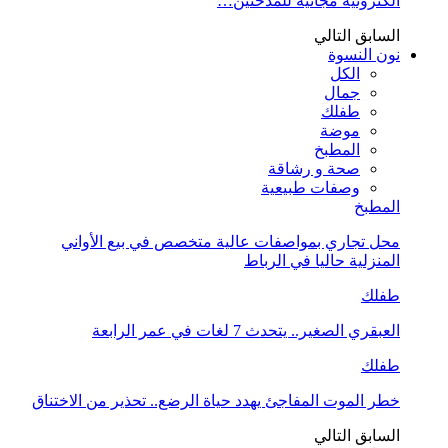
الكترونية مجانية للمدخنين…
السابق
التالي
نون النسوة
الكل
جمال
طفلك
موضة
المطبخ
صحة و رشاقة
وصفات طبيعية
المطبخ
محل تجاري بمواصفات عالية متخصص في بيع الأواني
المنزلية حاليا في الرباط
طفلك
العبقري الصغير.. يتحدث 7 لغات في عمر الرابعة
طفلك
خطر الموت المفاجئ يهدد حياة الرضع.. تحذير من الاختناق
السابق
التالي