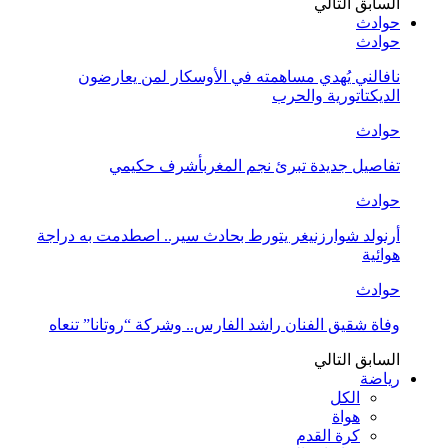
السابق
التالي
حوادث
حوادث
نافالني يُهدي مساهمته في الأوسكار لمن يعارضون
الديكتاتورية والحرب
حوادث
تفاصيل جديدة تبرئ نجم المغربأشرف حكيمي
حوادث
أرنولد شوارزنيغر يتورط بحادث سير.. اصطدمت به دراجة
هوائية
حوادث
وفاة شقيق الفنان راشد الفارس.. وشركة “روتانا” تنعاه
السابق
التالي
رياضة
الكل
هواة
كرة القدم