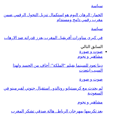
سياسة
الخمار: الرهان اليوم هو استكمال تنزيل التحول الرقمي ضمن
مغرب رقمي دامج ومستدام
سياسة
في كبرى مناورات أفريقيا.. المغرب يعزز قدراته ضد الإرهاب
السابق
التالي
صوت و صورة
مشاهير و نجوم
دينا تعود للسينما بفيلم “الملكة”: أخاف من الحسد ولهذا
السبب ابتعدت
صوت و صورة
لم يحدث مع كريستيانو رونالدو.. استقبال جنوني لفيرمينو في
السعودية
مشاهير و نجوم
بعد تكريمها بمهرجان الرباط.. هالة صدقي تشكر المغرب