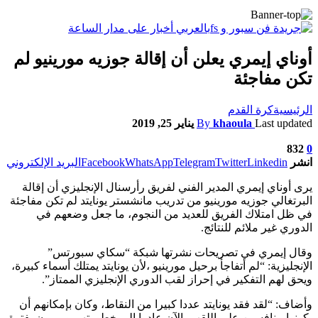
أوناي إيمري يعلن أن إقالة جوزيه مورينيو لم
تكن مفاجئة
الرئيسية
كرة القدم
Last updated
khaoula
By
يناير 25, 2019
832
0
انشر
Linkedin
Twitter
Telegram
WhatsApp
Facebook
البريد الإلكتروني
يرى أوناي إيمري المدير الفني لفريق رأرسنال الإنجليزي أن إقالة
البرتغالي جوزيه مورينيو من تدريب مانشستر يونايتد لم تكن مفاجئة
في ظل امتلاك الفريق للعديد من النجوم، ما جعل وضعهم في
الدوري غير ملائم للنتائج.
وقال إيمري في تصريحات نشرتها شبكة “سكاي سبورتس”
الإنجليزية: “لم أتفاجأ برحيل مورينيو ،لأن يونايتد يمتلك أسماء كبيرة،
ويحق لهم التفكير في إحراز لقب الدوري الإنجليزي الممتاز”.
وأضاف: “لقد فقد يونايتد عددا كبيرا من النقاط، وكان بإمكانهم أن
يكونوا منافسين على اللقب، الآن عادوا إلى خطورتهم ويمرون بفترة