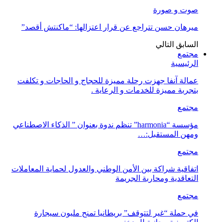
صوت و صورة
ميرهان حسن تتراجع عن قرار اعتزالها: “ماكنتش أقصد”
السابق
التالي
مجتمع
الرئيسية
عمالة آنفا جهزت رحلة مميزة للحجاج و الحاجات و تكلفت
بتجربة مميزة للخدمات و الرعاية .
مجتمع
مؤسسة “harmonia” تنظم ندوة بعنوان ” الذكاء الاصطناعي
ومهن المستقبل:…
مجتمع
اتفاقية شراكة بين الأمن الوطني والعدول لحماية المعاملات
التعاقدية ومحاربة الجريمة
مجتمع
في حملة “غير لتتوقف” بريطانيا تمنح مليون سيجارة