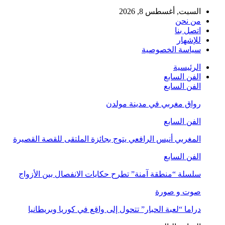
السبت, أغسطس 8, 2026
من نحن
اتصل بنا
للإشهار
سياسة الخصوصية
الرئيسية
الفن السابع
الفن السابع
رواق مغربي في مدينة مولدن
الفن السابع
المغربي أنيس الرافعي يتوج بجائزة الملتقى للقصة القصيرة
الفن السابع
سلسلة “منطقة آمنة” تطرح حكايات الانفصال بين الأزواج
صوت و صورة
دراما “لعبة الحبار” تتحول إلى واقع في كوريا وبريطانيا