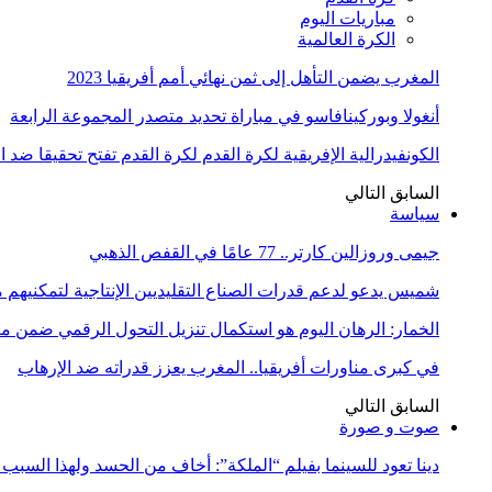
مباريات اليوم
الكرة العالمية
المغرب يضمن التأهل إلى ثمن نهائي أمم أفريقيا 2023
أنغولا وبوركينافاسو في مباراة تحديد متصدر المجموعة الرابعة
الكونفيدرالية الإفريقية لكرة القدم لكرة القدم تفتح تحقيقا ضد 
السابق
التالي
سياسة
جيمى وروزالين كارتر.. 77 عامًا في القفص الذهبي
شميس يدعو لدعم قدرات الصناع التقليديين الإنتاجية لتمكنيهم
الخمار: الرهان اليوم هو استكمال تنزيل التحول الرقمي ضمن
في كبرى مناورات أفريقيا.. المغرب يعزز قدراته ضد الإرهاب
السابق
التالي
صوت و صورة
دينا تعود للسينما بفيلم “الملكة”: أخاف من الحسد ولهذا السبب 