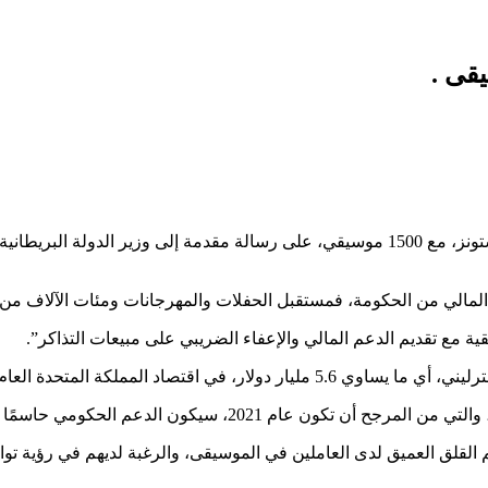
قى .
وقع المغني وكاتب الأغاني إد شيران وبول مكارتني وفريق ذا رولينج ستونز، مع 1500 موسيقي، عل
المالي من الحكومة، فمستقبل الحفلات والمهرجانات ومئات الآلاف من ال
ة مع تقديم الدعم المالي والإعفاء الضريبي على مبيعات التذاكر”.
 حالات الإفلاس الجماعي وإنهاء هذه الصناعة الرائدة عالميًا”.
م القلق العميق لدى العاملين في الموسيقى، والرغبة لديهم في رؤية تواري