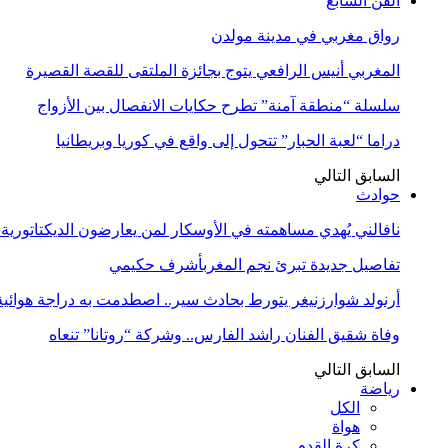
الفن السابع
رواق مغربي في مدينة مولدن
المغربي أنيس الرافعي يتوج بجائزة الملتقى للقصة القصيرة
سلسلة “منطقة آمنة” تطرح حكايات الانفصال بين الأزواج
دراما “لعبة الحبار” تتحول إلى واقع في كوريا وبريطانيا
السابق
التالي
حوادث
نافالني يُهدي مساهمته في الأوسكار لمن يعارضون الديكتاتورية
تفاصيل جديدة تبرئ نجم المغربأشرف حكيمي
أرنولد شوارزنيغر يتورط بحادث سير.. اصطدمت به دراجة هوائية
وفاة شقيق الفنان راشد الفارس.. وشركة “روتانا” تنعاه
السابق
التالي
رياضة
الكل
هواة
كرة القدم