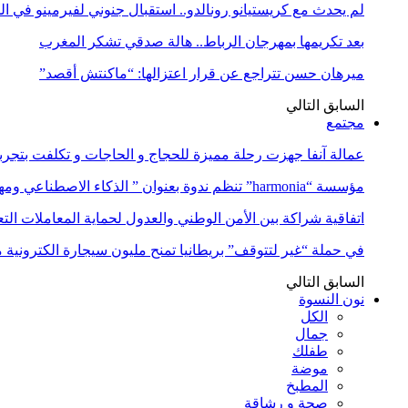
لم يحدث مع كريستيانو رونالدو.. استقبال جنوني لفيرمينو في ا
بعد تكريمها بمهرجان الرباط.. هالة صدقي تشكر المغرب
ميرهان حسن تتراجع عن قرار اعتزالها: “ماكنتش أقصد”
السابق
التالي
مجتمع
عمالة آنفا جهزت رحلة مميزة للحجاج و الحاجات و تكلفت بتجربة
مؤسسة “harmonia” تنظم ندوة بعنوان ” الذكاء الاصطناعي ومهن المستقبل:…
اتفاقية شراكة بين الأمن الوطني والعدول لحماية المعاملات التع
في حملة “غير لتتوقف” بريطانيا تمنح مليون سيجارة الكترونية 
السابق
التالي
نون النسوة
الكل
جمال
طفلك
موضة
المطبخ
صحة و رشاقة