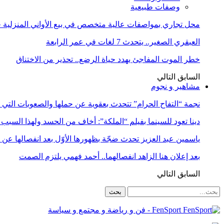
وصفات طبيعية
محل تجاري بمواصفات عالية متخصص في بيع الأواني المنزلية حا
العبقري الصغير.. يتحدث 7 لغات في عمر الرابعة
خطر الموت المفاجئ يهدد حياة الرضع.. تحذير من الاختناق
السابق
التالي
مشاهير و نجوم
نجمة “التفاح الحرام” تتحدث بعقوية عن حملها والصعوبات التي 
دينا تعود للسينما بفيلم “الملكة”: أخاف من الحسد ولهذا السبب 
ياسمين عبد العزيز تحدث ضجّة بظهورها الأوّل بعد انفصالها عن
بعد إعلان هنا الزاهد انفصالهما.. أحمد فهمي يلتزم الصمت
السابق
التالي
FenSport - فن و رياضة و مجتمع و سياسة