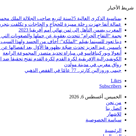
شريط الأخبار
بمناسبة الذكرى الغالية 25سنة لتربع صاحب الجلالة الملك محمد السادس نصره الله على عرش اسلافه المنعمين ؛اقدم هذه القصيدة بعنوان: Mon fidèle Roi Mohammed vI
عمالة آنفا جهزت رحلة مميزة للحجاج و الحاجات و تكلفت بتجربة
المغرب يضمن التأهل إلى ثمن نهائي أمم أفريقيا 2023
نجمة “التفاح الحرام” تتحدث بعقوية عن حملها والصعوبات التي 
دينا تعود للسينما بفيلم “الملكة”: أخاف من الحسد ولهذا السبب 
ياسمين عبد العزيز تحدث ضجّة بظهورها الأوّل بعد انفصالها عن
أنغولا وبوركينافاسو في مباراة تحديد متصدر المجموعة الرابعة
الكونفيدرالية الإفريقية لكرة القدم لكرة القدم تفتح تحقيقا ضد ا
رواق مغربي في مدينة مولدن
جيمى وروزالين كارتر.. 77 عامًا في القفص الذهبي
Likes
Subscribers
الخميس, أغسطس 6, 2026
من نحن
اتصل بنا
للإشهار
سياسة الخصوصية
الرئيسية