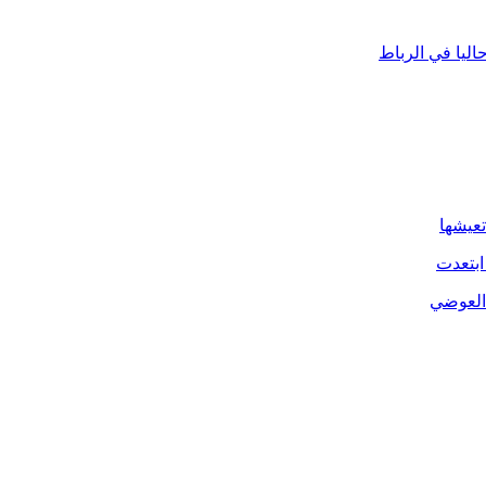
ليا في الرباط
تعيشها
ابتعدت
 العوضي