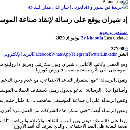
إد شيران يوقع على رسالة لإنقاذ صناعة الموسي
مشاهير و نجوم
Last updated
khaoula
By
يوليو 6, 2020
37٬098
0
انشر
Linkedin
Twitter
Telegram
WhatsApp
Facebook
البريد الإلكتروني
الموسيقى التي تأثرت بشدة بسبب فيروس كورونا.
وتقول الرسالة: “مع استمرار التباعد الاجتماعي، مع عدم وجود الدعم 
وأضافوا خلال الرسالة: “ندعو لجدول زمني لاستئناف الحفلات الموسيقي
وتنص الرسالة على أن صناعة الموسيقى ساهمت بـ 4.5 مليار جنيه إسترليني، أي ما يساوي 5.6 مليار دولار، في اقتصاد المملكة المتحدة العام الماضي، وتدعم 210.000 وظيفة، بحسب ما نشر موقع Variety.
وتنص الرسالة أيضا: “حتى تتمكن هذه الشركات من العمل مرة أخرى، والتي من المرجح أن تكون عام 2021، سيكون الدعم الحكومي حاسمًا لمنع
وردا على ذلك، غرّد دودن وزير الدولة للثقافة والإعلام والرياضة: “أفه
صعبة للغاية ظل البعد الاجتماعي، والذي نعرف أنّه أنقذ الأرواح”.