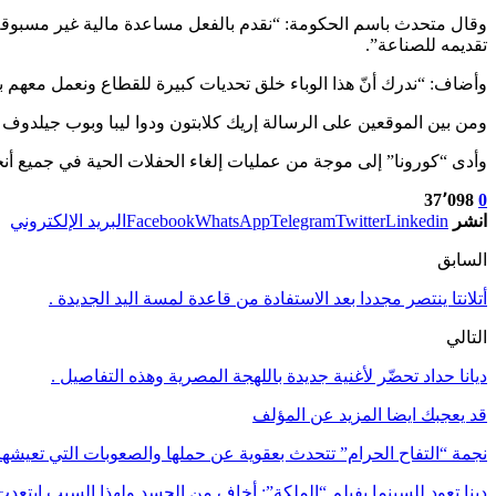
وقال متحدث باسم الحكومة: “نقدم بالفعل مساعدة مالية غير مسبوقة 
تقديمه للصناعة”.
وأضاف: “ندرك أنّ هذا الوباء خلق تحديات كبيرة للقطاع ونعمل معه
ومن بين الموقعين على الرسالة إريك كلابتون ودوا ليبا وبوب جيلدوف
وأدى “كورونا” إلى موجة من عمليات إلغاء الحفلات الحية في جميع أنحا
37٬098
0
انشر
Linkedin
Twitter
Telegram
WhatsApp
Facebook
البريد الإلكتروني
السابق
أتلانتا ينتصر مجددا بعد الاستفادة من قاعدة لمسة اليد الجديدة .
التالي
ديانا حداد تحضّر لأغنية جديدة باللهجة المصرية وهذه التفاصيل .
قد يعجبك ايضا
المزيد عن المؤلف
نجمة “التفاح الحرام” تتحدث بعقوية عن حملها والصعوبات التي تعيشها
دينا تعود للسينما بفيلم “الملكة”: أخاف من الحسد ولهذا السبب ابتعدت