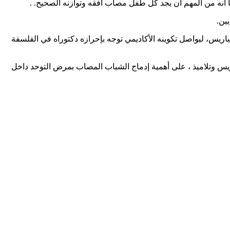
 أنه من المهم أن يجد كل طفل مصاب أفقه وتوازنه الصحيح. .
باكلوريا بامتياز في سن ال17، قبل أن أن يتخرج من كلية العلوم بباريس، ليواصل تكوينه الأكاديمي توجه بإحرازه دكتوراه في الفلسفة
ريس وتلاميذ ، على أهمية إدماج الشباب المصاب بمرض التوحد داخل