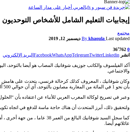
إيجابيات التعليم الشامل للأشخاص التوحديون
مجتمع
Last updated
khaoula
By
ديسمبر 12, 2019
36٬762
0
انشر
Linkedin
Twitter
Telegram
WhatsApp
Facebook
البريد الإلكتروني
أكد الفيلسوف والكاتب جوزيف شوفانيك المصاب هو أيضا بالتوحد، الي
والاجتماعي.
وكان شوفانيك ، المعروف كذلك كرحالة فرنسي، يتحدث على هامش لقاء
بأن نحو 1 في المائة من المغاربة مصابون بالتوحد، أي أن حوالي 500 ألف شخص وأسرة معنيون بهذا المرض.
وعبر في تصريح لوكالة المغرب العربي للأنباء عن اعتقاده بأن “الحلو
ولتحقيق ذلك، أبرز المتحدث أن هناك حاجة ماسة للدفع في اتجاه تكوي
كما سجل السيد شوفانيك البالغ 
عائلاتهم أيضا.