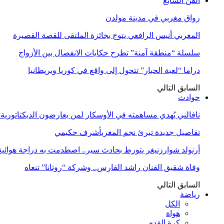
الفن السابع
رواق مغربي في مدينة مولدن
المغربي أنيس الرافعي يتوج بجائزة الملتقى للقصة القصيرة
سلسلة “منطقة آمنة” تطرح حكايات الانفصال بين الأزواج
دراما “لعبة الحبار” تتحول إلى واقع في كوريا وبريطانيا
السابق
التالي
حوادث
نافالني يُهدي مساهمته في الأوسكار لمن يعارضون الديكتاتورية
تفاصيل جديدة تبرئ نجم المغربأشرف حكيمي
أرنولد شوارزنيغر يتورط بحادث سير.. اصطدمت به دراجة هوائية
وفاة شقيق الفنان راشد الفارس.. وشركة “روتانا” تنعاه
السابق
التالي
رياضة
الكل
هواة
كرة القدم