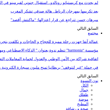
لم يحدث مع كريستيانو رونالدو.. استقبال جنوني لفيرمينو في ا
بعد تكريمها بمهرجان الرباط.. هالة صدقي تشكر المغرب
ميرهان حسن تتراجع عن قرار اعتزالها: “ماكنتش أقصد”
السابق
التالي
مجتمع
عمالة آنفا جهزت رحلة مميزة للحجاج و الحاجات و تكلفت بتجربة
مؤسسة “harmonia” تنظم ندوة بعنوان ” الذكاء الاصطناعي ومهن المستقبل:…
اتفاقية شراكة بين الأمن الوطني والعدول لحماية المعاملات التع
في حملة “غير لتتوقف” بريطانيا تمنح مليون سيجارة الكترونية 
السابق
التالي
نون النسوة
الكل
جمال
طفلك
موضة
المطبخ
صحة و رشاقة