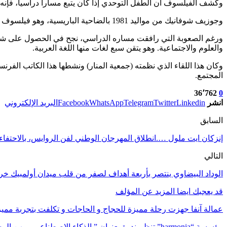
وكشف الفيلسوف أن الطفل التوحدي إذا كان يتبع مسارا دراسيا، فإنه 
وجوزيف شوفانيك من مواليد 1981 بالضاحية الباريسية، وهو فيلسوف وكاتب وكثير السفر، ومصاب بالتوحد ويناضل من أجل الأشخاص التوحديين.
والعلوم والاجتماعية. وهو يتقن سبع لغات منها اللغة العربية.
وكان هذا اللقاء الذي نظمته (جمعية المنار) ونشطها هذا الكاتب الف
المجتمع.
36٬762
0
انشر
Linkedin
Twitter
Telegram
WhatsApp
Facebook
البريد الإلكتروني
السابق
إنزكان ايت ملول ….انطلاق المهرجان الوطني لفن الروايس، بالاحتفاء
التالي
الوداد البيضاوي ينتصر بأربعة أهداف لصفر من قلب ميدان أولمبيك خر
قد يعجبك ايضا
المزيد عن المؤلف
عمالة آنفا جهزت رحلة مميزة للحجاج و الحاجات و تكلفت بتجربة مميزة
مؤسسة “harmonia” تنظم ندوة بعنوان ” الذكاء الاصطناعي ومهن المستقبل:…