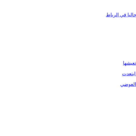
ليا في الرباط
تعيشها
ابتعدت
 العوضي