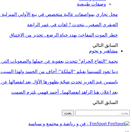
وصفات طبيعية
محل تجاري بمواصفات عالية متخصص في بيع الأواني المنزلية حا
العبقري الصغير.. يتحدث 7 لغات في عمر الرابعة
خطر الموت المفاجئ يهدد حياة الرضع.. تحذير من الاختناق
السابق
التالي
مشاهير و نجوم
نجمة “التفاح الحرام” تتحدث بعقوية عن حملها والصعوبات التي 
دينا تعود للسينما بفيلم “الملكة”: أخاف من الحسد ولهذا السبب 
ياسمين عبد العزيز تحدث ضجّة بظهورها الأوّل بعد انفصالها عن
بعد إعلان هنا الزاهد انفصالهما.. أحمد فهمي يلتزم الصمت
السابق
التالي
FenSport - فن و رياضة و مجتمع و سياسة