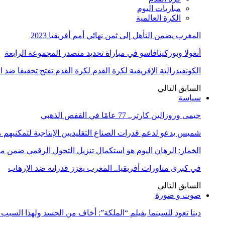
مباريات اليوم
الكرة العالمية
المغرب يضمن التأهل إلى ثمن نهائي أمم أفريقيا 2023
أنغولا وبوركينافاسو في مباراة تحديد متصدر المجموعة الرابعة
الكونفيدرالية الإفريقية لكرة القدم لكرة القدم تفتح تحقيقا ضد 
السابق
التالي
سياسة
جيمى وروزالين كارتر.. 77 عامًا في القفص الذهبي
شميس يدعو لدعم قدرات الصناع التقليديين الإنتاجية لتمكنيهم
الخمار: الرهان اليوم هو استكمال تنزيل التحول الرقمي ضمن
في كبرى مناورات أفريقيا.. المغرب يعزز قدراته ضد الإرهاب
السابق
التالي
صوت و صورة
دينا تعود للسينما بفيلم “الملكة”: أخاف من الحسد ولهذا السبب 