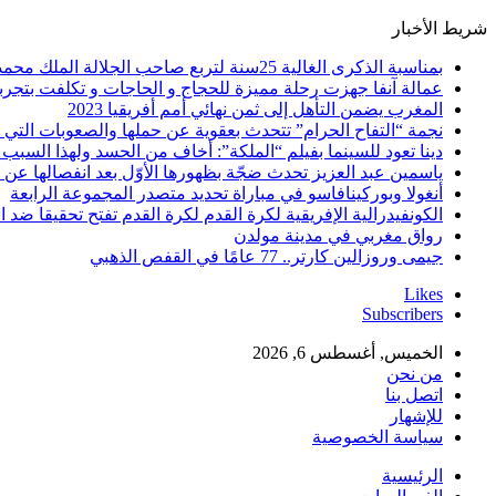
شريط الأخبار
بمناسبة الذكرى الغالية 25سنة لتربع صاحب الجلالة الملك محمد السادس نصره الله على عرش اسلافه المنعمين ؛اقدم هذه القصيدة بعنوان: Mon fidèle Roi Mohammed vI
عمالة آنفا جهزت رحلة مميزة للحجاج و الحاجات و تكلفت بتجربة
المغرب يضمن التأهل إلى ثمن نهائي أمم أفريقيا 2023
نجمة “التفاح الحرام” تتحدث بعقوية عن حملها والصعوبات التي 
دينا تعود للسينما بفيلم “الملكة”: أخاف من الحسد ولهذا السبب 
ياسمين عبد العزيز تحدث ضجّة بظهورها الأوّل بعد انفصالها عن
أنغولا وبوركينافاسو في مباراة تحديد متصدر المجموعة الرابعة
الكونفيدرالية الإفريقية لكرة القدم لكرة القدم تفتح تحقيقا ضد ا
رواق مغربي في مدينة مولدن
جيمى وروزالين كارتر.. 77 عامًا في القفص الذهبي
Likes
Subscribers
الخميس, أغسطس 6, 2026
من نحن
اتصل بنا
للإشهار
سياسة الخصوصية
الرئيسية