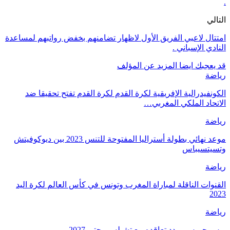
.
التالي
امتتال لاعبي الفريق الأول لاظهار تضامنهم بخفض رواتبهم لمساعدة
النادي الإسباني .
قد يعجبك ايضا
المزيد عن المؤلف
رياضة
الكونفيدرالية الإفريقية لكرة القدم لكرة القدم تفتح تحقيقا ضد
الاتحاد الملكي المغربي…
رياضة
موعد نهائي بطولة أستراليا المفتوحة للتنس 2023 بين ديوكوفيتش
وتسيتسيباس
رياضة
القنوات الناقلة لمباراة المغرب وتونس في كأس العالم لكرة اليد
2023
رياضة
ريس جيمس يمدد تعاقده مع تشيلسي حتى 2027