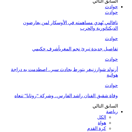
السابق
التالي
حوادث
حوادث
نافالني يُهدي مساهمته في الأوسكار لمن يعارضون
الديكتاتورية والحرب
حوادث
تفاصيل جديدة تبرئ نجم المغربأشرف حكيمي
حوادث
أرنولد شوارزنيغر يتورط بحادث سير.. اصطدمت به دراجة
هوائية
حوادث
وفاة شقيق الفنان راشد الفارس.. وشركة “روتانا” تنعاه
السابق
التالي
رياضة
الكل
هواة
كرة القدم