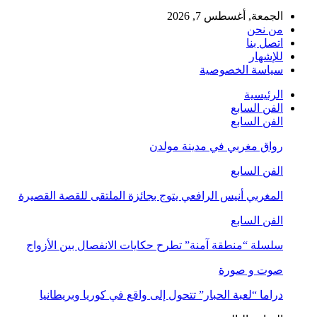
الجمعة, أغسطس 7, 2026
من نحن
اتصل بنا
للإشهار
سياسة الخصوصية
الرئيسية
الفن السابع
الفن السابع
رواق مغربي في مدينة مولدن
الفن السابع
المغربي أنيس الرافعي يتوج بجائزة الملتقى للقصة القصيرة
الفن السابع
سلسلة “منطقة آمنة” تطرح حكايات الانفصال بين الأزواج
صوت و صورة
دراما “لعبة الحبار” تتحول إلى واقع في كوريا وبريطانيا