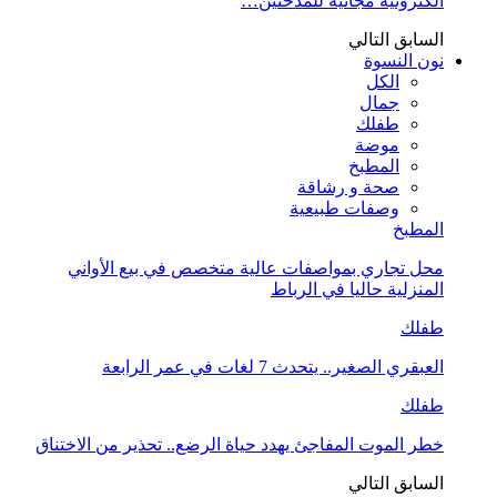
الكترونية مجانية للمدخنين…
السابق
التالي
نون النسوة
الكل
جمال
طفلك
موضة
المطبخ
صحة و رشاقة
وصفات طبيعية
المطبخ
محل تجاري بمواصفات عالية متخصص في بيع الأواني
المنزلية حاليا في الرباط
طفلك
العبقري الصغير.. يتحدث 7 لغات في عمر الرابعة
طفلك
خطر الموت المفاجئ يهدد حياة الرضع.. تحذير من الاختناق
السابق
التالي