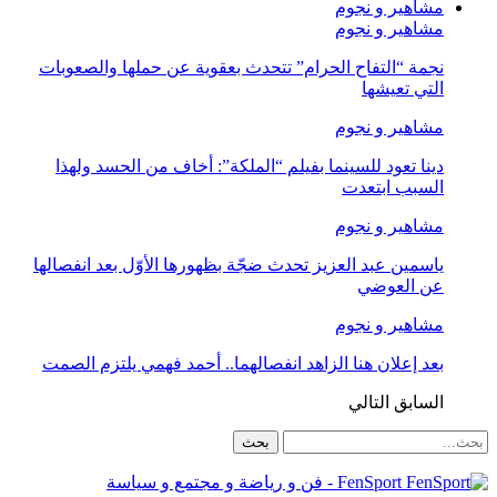
مشاهير و نجوم
مشاهير و نجوم
نجمة “التفاح الحرام” تتحدث بعقوية عن حملها والصعوبات
التي تعيشها
مشاهير و نجوم
دينا تعود للسينما بفيلم “الملكة”: أخاف من الحسد ولهذا
السبب ابتعدت
مشاهير و نجوم
ياسمين عبد العزيز تحدث ضجّة بظهورها الأوّل بعد انفصالها
عن العوضي
مشاهير و نجوم
بعد إعلان هنا الزاهد انفصالهما.. أحمد فهمي يلتزم الصمت
السابق
التالي
FenSport - فن و رياضة و مجتمع و سياسة