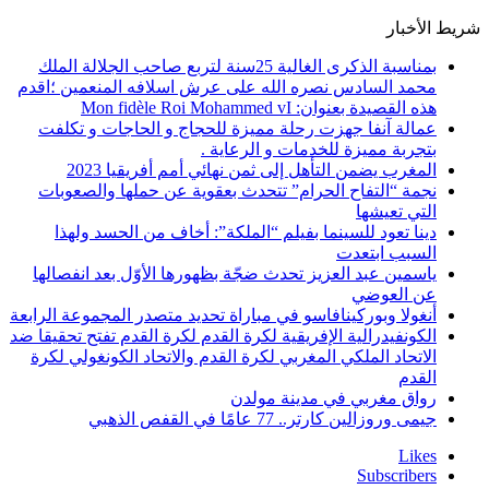
شريط الأخبار
بمناسبة الذكرى الغالية 25سنة لتربع صاحب الجلالة الملك
محمد السادس نصره الله على عرش اسلافه المنعمين ؛اقدم
هذه القصيدة بعنوان: Mon fidèle Roi Mohammed vI
عمالة آنفا جهزت رحلة مميزة للحجاج و الحاجات و تكلفت
بتجربة مميزة للخدمات و الرعاية .
المغرب يضمن التأهل إلى ثمن نهائي أمم أفريقيا 2023
نجمة “التفاح الحرام” تتحدث بعقوية عن حملها والصعوبات
التي تعيشها
دينا تعود للسينما بفيلم “الملكة”: أخاف من الحسد ولهذا
السبب ابتعدت
ياسمين عبد العزيز تحدث ضجّة بظهورها الأوّل بعد انفصالها
عن العوضي
أنغولا وبوركينافاسو في مباراة تحديد متصدر المجموعة الرابعة
الكونفيدرالية الإفريقية لكرة القدم لكرة القدم تفتح تحقيقا ضد
الاتحاد الملكي المغربي لكرة القدم والاتحاد الكونغولي لكرة
القدم
رواق مغربي في مدينة مولدن
جيمى وروزالين كارتر.. 77 عامًا في القفص الذهبي
Likes
Subscribers