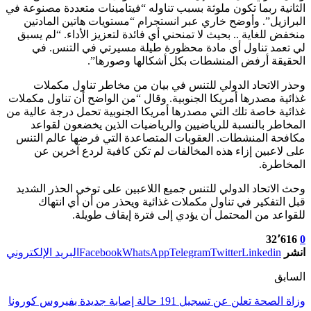
الثانية ربما تكون ملوثة بسبب تناوله “فيتامينات متعددة مصنوعة في
البرازيل”. وأوضح خاري عبر انستجرام “مستويات هاتين المادتين
منخفض للغاية .. بحيث لا تمنحني أي فائدة لتعزيز الأداء. “لم يسبق
لي تعمد تناول أي مادة محظورة طيلة مسيرتي في التنس. في
الحقيقة أرفض المنشطات بكل أشكالها وصورها”.
وحذر الاتحاد الدولي للتنس في بيان من مخاطر تناول مكملات
غذائية مصدرها أمريكا الجنوبية. وقال “من الواضح أن تناول مكملات
غذائية خاصة تلك التي مصدرها أمريكا الجنوبية تحمل درجة عالية من
المخاطر بالنسبة للرياضيين والرياضيات الذين يخضعون لقواعد
مكافحة المنشطات. العقوبات المتصاعدة التي فرضها عالم التنس
على لاعبين إزاء هذه المخالفات لم تكن كافية لردع آخرين عن
المخاطرة.
وحث الاتحاد الدولي للتنس جميع اللاعبين على توخي الحذر الشديد
قبل التفكير في تناول مكملات غذائية ويحذر من أن أي انتهاك
للقواعد من المحتمل أن يؤدي إلى فترة إيقاف طويلة.
32٬616
0
انشر
Linkedin
Twitter
Telegram
WhatsApp
Facebook
البريد الإلكتروني
السابق
وزاة الصحة تعلن عن تسجيل 191 حالة إصابة جديدة بفيروس كورونا