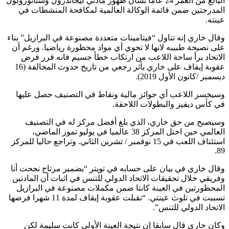
البالغ من العمر 24 عاما بشأن ظهور مادتي ليجاندرول وستانوزولول
المدرجتين ضمن قائمة الوكالة العالمية لمكافحة المنشطات في
عينته.
وقال خاري إنه تناول “فيتامينات متعددة مصنوعة في البرازيل” بناء
على نصيحة طبيبه لانها لا تحوي أي مواد محظورة رياضيا. ورغم أن
الاتحاد برأ ساحة اللاعب من ارتكاب خطأ جسيم فانه قرر فرض
عقوبة إيقاف على خاري بأثر رجعي من تاريخ حدوث المخالفة (16
ديسمبر /كانون الأول 2019).
وسيخسر اللاعب أي جوائز مالية ونقاط في التصنيف حصل عليها
في كأس ديفيز والبطولات اللاحقة.
وسيصبح من حق خاري، الذي بلغ أفضل مركز له في التصنيف
العالمي حين احتل المركز 38 عالميا في يوليو تموز الماضي،
استئناف اللعب في 15 نوفمبر / تشرين الثاني. وتراجع حاليا للمركز
89.
وقال خاري في بيان على حسابه في تويتر “بضمير مرتاح نجحت أنا
وفريقي خلال تحقيقات الاتحاد الدولي للتنس في اثبات أن المادتين
المحظورتين في العينة كانتا ضمن مكملات مصنوعة في البرازيل
تسببت في تلوث عينتي. “تقبلت عقوبة إيقاف لمدة 11 شهرا فرضها
الاتحاد الدولي للتنس”.
وكان خاري قال سابقا إن نتيجة العينة الأولى كانت سليمة لكن