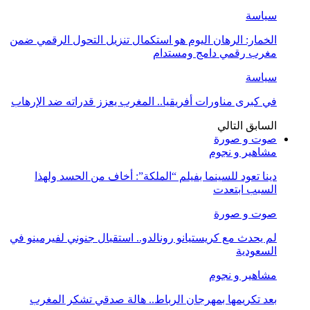
سياسة
الخمار: الرهان اليوم هو استكمال تنزيل التحول الرقمي ضمن
مغرب رقمي دامج ومستدام
سياسة
في كبرى مناورات أفريقيا.. المغرب يعزز قدراته ضد الإرهاب
السابق
التالي
صوت و صورة
مشاهير و نجوم
دينا تعود للسينما بفيلم “الملكة”: أخاف من الحسد ولهذا
السبب ابتعدت
صوت و صورة
لم يحدث مع كريستيانو رونالدو.. استقبال جنوني لفيرمينو في
السعودية
مشاهير و نجوم
بعد تكريمها بمهرجان الرباط.. هالة صدقي تشكر المغرب