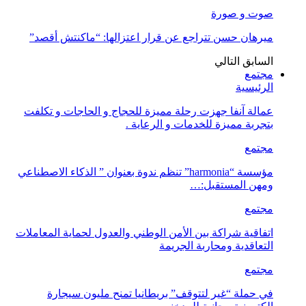
صوت و صورة
ميرهان حسن تتراجع عن قرار اعتزالها: “ماكنتش أقصد”
السابق
التالي
مجتمع
الرئيسية
عمالة آنفا جهزت رحلة مميزة للحجاج و الحاجات و تكلفت
بتجربة مميزة للخدمات و الرعاية .
مجتمع
مؤسسة “harmonia” تنظم ندوة بعنوان ” الذكاء الاصطناعي
ومهن المستقبل:…
مجتمع
اتفاقية شراكة بين الأمن الوطني والعدول لحماية المعاملات
التعاقدية ومحاربة الجريمة
مجتمع
في حملة “غير لتتوقف” بريطانيا تمنح مليون سيجارة