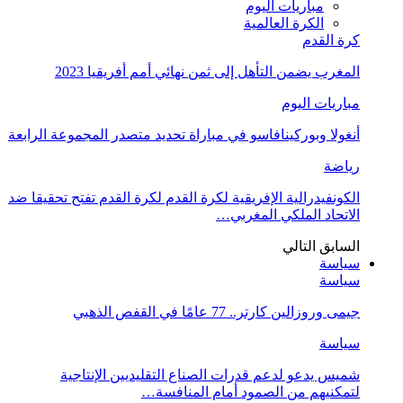
مباريات اليوم
الكرة العالمية
كرة القدم
المغرب يضمن التأهل إلى ثمن نهائي أمم أفريقيا 2023
مباريات اليوم
أنغولا وبوركينافاسو في مباراة تحديد متصدر المجموعة الرابعة
رياضة
الكونفيدرالية الإفريقية لكرة القدم لكرة القدم تفتح تحقيقا ضد
الاتحاد الملكي المغربي…
السابق
التالي
سياسة
سياسة
جيمى وروزالين كارتر.. 77 عامًا في القفص الذهبي
سياسة
شميس يدعو لدعم قدرات الصناع التقليديين الإنتاجية
لتمكنيهم من الصمود أمام المنافسة…