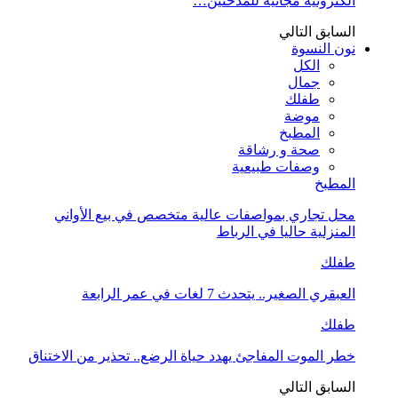
الكترونية مجانية للمدخنين…
السابق
التالي
نون النسوة
الكل
جمال
طفلك
موضة
المطبخ
صحة و رشاقة
وصفات طبيعية
المطبخ
محل تجاري بمواصفات عالية متخصص في بيع الأواني
المنزلية حاليا في الرباط
طفلك
العبقري الصغير.. يتحدث 7 لغات في عمر الرابعة
طفلك
خطر الموت المفاجئ يهدد حياة الرضع.. تحذير من الاختناق
السابق
التالي