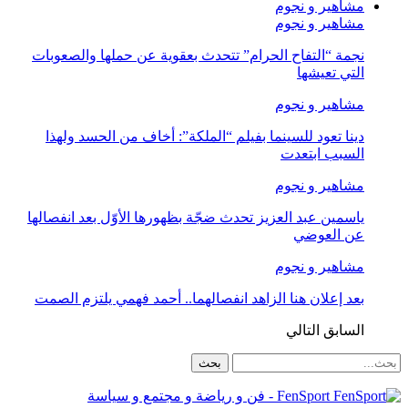
مشاهير و نجوم
مشاهير و نجوم
نجمة “التفاح الحرام” تتحدث بعقوية عن حملها والصعوبات
التي تعيشها
مشاهير و نجوم
دينا تعود للسينما بفيلم “الملكة”: أخاف من الحسد ولهذا
السبب ابتعدت
مشاهير و نجوم
ياسمين عبد العزيز تحدث ضجّة بظهورها الأوّل بعد انفصالها
عن العوضي
مشاهير و نجوم
بعد إعلان هنا الزاهد انفصالهما.. أحمد فهمي يلتزم الصمت
السابق
التالي
FenSport - فن و رياضة و مجتمع و سياسة