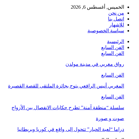
الخميس, أغسطس 6, 2026
من نحن
اتصل بنا
للإشهار
سياسة الخصوصية
الرئيسية
الفن السابع
الفن السابع
رواق مغربي في مدينة مولدن
الفن السابع
المغربي أنيس الرافعي يتوج بجائزة الملتقى للقصة القصيرة
الفن السابع
سلسلة “منطقة آمنة” تطرح حكايات الانفصال بين الأزواج
صوت و صورة
دراما “لعبة الحبار” تتحول إلى واقع في كوريا وبريطانيا