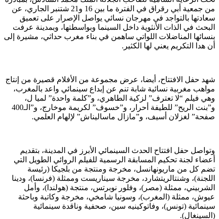
من جمعية أبي رقراق في الفترة ما بين 16 و21 شتنبر الجاري، عن
سعادتها بالتواجد في مهرجان نسائي يواصل الإصرار على تعميق
البحث في الذات الأنثوية داخل السينما وبواسطتها، وبمدينة عرفت
بنسائها المناضلات اللواتي ساهمن في بناء مغرب حداثي، مشيرة إلى
أن هدا التكريم يعني لها الكثير.
شهد حفل الافتتاح، أيضا، عرض مجموعة من الأفلام قصيرة من إنتاج
مواهب مغربية نسائية شابة تنم عن إبداع سينمائي واعد بالمغرب،
وهي فيلم “لا تعترف” لزكية الطاهري، و”كلمة واحدة” لميا ل،
و”بنت الريح” للطيفة أحرار، و”خسوف” لكريمة موخارج، و”الـ400
صفحة” لغزلان أسيف، و”مازال ماساليناش” لإلهام العلمي.
وتواصل حفل افتتاح الحدث السينمائي الأبرز في المدينة، بتقديم
أعضاء لجنة تحكيم المسابقة الرسمية للفيلم الروائي الطويل التي
تضم كل من ماريونهانسل، مخرجة ومنتجة من بلجيكا (رئيسة
اللجنة)، وشنتالريتشارد، مخرجة سيناريست وممثلة (فرنسا)، ودينا
الشربيني، ممثلة (مصر)، وفلور نوبرتس، منتجة (هولندا)، وأمل
عيوش، ممثلة (المغرب)، وسونيا شامخي، مخرجة وكاتبة وباحثة
سينمائية (تونس)، وفاتوكينيه سين، صحفية وناقدة سينمائية
(السينغال).