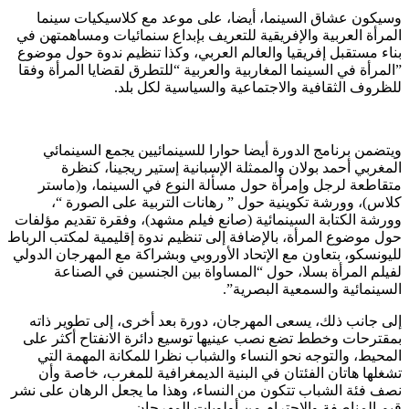
وسيكون عشاق السينما، أيضا، على موعد مع كلاسيكيات سينما
المرأة العربية والإفريقية للتعريف بإبداع سنمائيات ومساهمتهن في
بناء مستقبل إفريقيا والعالم العربي، وكذا تنظيم ندوة حول موضوع
”المرأة في السينما المغاربية والعربية “للتطرق لقضايا المرأة وفقا
للظروف الثقافية والاجتماعية والسياسية لكل بلد.
ويتضمن برنامج الدورة أيضا حوارا للسينمائيين يجمع السينمائي
المغربي أحمد بولان والممثلة الإسبانية إستير ريجينا، كنظرة
متقاطعة لرجل وإمرأة حول مسألة النوع في السينما، و(ماستر
كلاس)، وورشة تكوينية حول ” رهانات التربية على الصورة “،
وورشة الكتابة السينمائية (صانع فيلم مشهد)، وفقرة تقديم مؤلفات
حول موضوع المرأة، بالإضافة إلى تنظيم ندوة إقليمية لمكتب الرباط
لليونسكو، بتعاون مع الإتحاد الأوروبي وبشراكة مع المهرجان الدولي
لفيلم المرأة بسلا، حول “المساواة بين الجنسين في الصناعة
السينمائية والسمعية البصرية”.
إلى جانب ذلك، يسعى المهرجان، دورة بعد أخرى، إلى تطوير ذاته
بمقترحات وخطط تضع نصب عينيها توسيع دائرة الانفتاح أكثر على
المحيط، والتوجه نحو النساء والشباب نظرا للمكانة المهمة التي
تشغلها هاتان الفئتان في البنية الديمغرافية للمغرب، خاصة وأن
نصف فئة الشباب تتكون من النساء، وهذا ما يجعل الرهان على نشر
قيم المناصفة والاحترام من أولويات المهرجان.