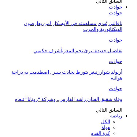
السابق
التالي
حوادث
حوادث
نافالني يُهدي مساهمته في الأوسكار لمن يعارضون
الديكتاتورية والحرب
حوادث
تفاصيل جديدة تبرئ نجم المغربأشرف حكيمي
حوادث
أرنولد شوارزنيغر يتورط بحادث سير.. اصطدمت به دراجة
هوائية
حوادث
وفاة شقيق الفنان راشد الفارس.. وشركة “روتانا” تنعاه
السابق
التالي
رياضة
الكل
هواة
كرة القدم