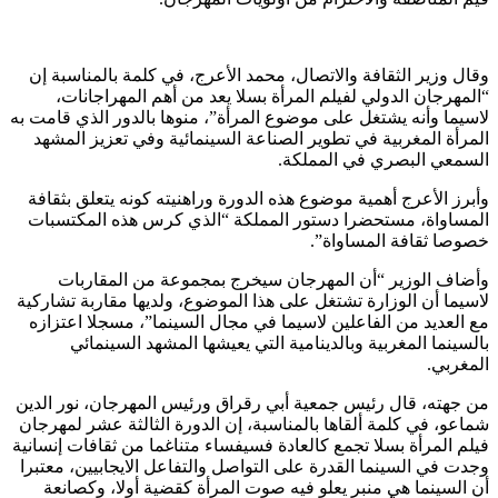
وقال وزير الثقافة والاتصال، محمد الأعرج، في كلمة بالمناسبة إن
“المهرجان الدولي لفيلم المرأة بسلا يعد من أهم المهراجانات،
لاسيما وأنه يشتغل على موضوع المرأة”، منوها بالدور الذي قامت به
المرأة المغربية في تطوير الصناعة السينمائية وفي تعزيز المشهد
السمعي البصري في المملكة.
وأبرز الأعرج أهمية موضوع هذه الدورة وراهنيته كونه يتعلق بثقافة
المساواة، مستحضرا دستور المملكة “الذي كرس هذه المكتسبات
خصوصا ثقافة المساواة”.
وأضاف الوزير “أن المهرجان سيخرج بمجموعة من المقاربات
لاسيما أن الوزارة تشتغل على هذا الموضوع، ولديها مقاربة تشاركية
مع العديد من الفاعلين لاسيما في مجال السينما”، مسجلا اعتزازه
بالسينما المغربية وبالدينامية التي يعيشها المشهد السينمائي
المغربي.
من جهته، قال رئيس جمعية أبي رقراق ورئيس المهرجان، نور الدين
شماعو، في كلمة ألقاها بالمناسبة، إن الدورة الثالثة عشر لمهرجان
فيلم المرأة بسلا تجمع كالعادة فسيفساء متناغما من ثقافات إنسانية
وجدت في السينما القدرة على التواصل والتفاعل الايجابيين، معتبرا
أن السينما هي منبر يعلو فيه صوت المرأة كقضية أولا، وكصانعة