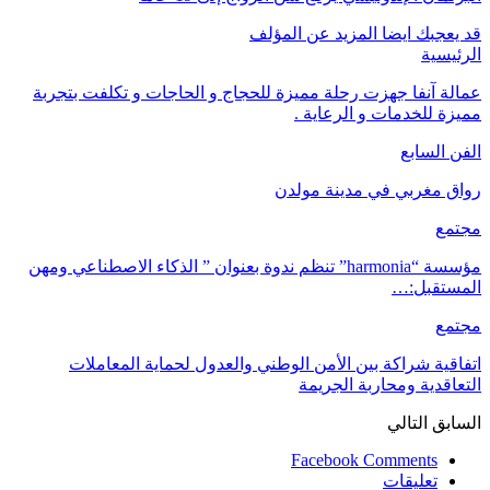
قد يعجبك ايضا
المزيد عن المؤلف
الرئيسية
عمالة آنفا جهزت رحلة مميزة للحجاج و الحاجات و تكلفت بتجربة
مميزة للخدمات و الرعاية .
الفن السابع
رواق مغربي في مدينة مولدن
مجتمع
مؤسسة “harmonia” تنظم ندوة بعنوان ” الذكاء الاصطناعي ومهن
المستقبل:…
مجتمع
اتفاقية شراكة بين الأمن الوطني والعدول لحماية المعاملات
التعاقدية ومحاربة الجريمة
السابق
التالي
Facebook Comments
تعليقات