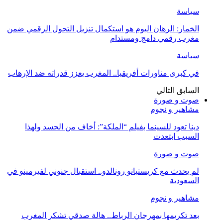
سياسة
الخمار: الرهان اليوم هو استكمال تنزيل التحول الرقمي ضمن
مغرب رقمي دامج ومستدام
سياسة
في كبرى مناورات أفريقيا.. المغرب يعزز قدراته ضد الإرهاب
السابق
التالي
صوت و صورة
مشاهير و نجوم
دينا تعود للسينما بفيلم “الملكة”: أخاف من الحسد ولهذا
السبب ابتعدت
صوت و صورة
لم يحدث مع كريستيانو رونالدو.. استقبال جنوني لفيرمينو في
السعودية
مشاهير و نجوم
بعد تكريمها بمهرجان الرباط.. هالة صدقي تشكر المغرب