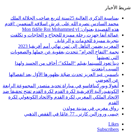
شريط الأخبار
بمناسبة الذكرى الغالية 25سنة لتربع صاحب الجلالة الملك
محمد السادس نصره الله على عرش اسلافه المنعمين ؛اقدم
هذه القصيدة بعنوان: Mon fidèle Roi Mohammed vI
عمالة آنفا جهزت رحلة مميزة للحجاج و الحاجات و تكلفت
بتجربة مميزة للخدمات و الرعاية .
المغرب يضمن التأهل إلى ثمن نهائي أمم أفريقيا 2023
نجمة “التفاح الحرام” تتحدث بعقوية عن حملها والصعوبات
التي تعيشها
دينا تعود للسينما بفيلم “الملكة”: أخاف من الحسد ولهذا
السبب ابتعدت
ياسمين عبد العزيز تحدث ضجّة بظهورها الأوّل بعد انفصالها
عن العوضي
أنغولا وبوركينافاسو في مباراة تحديد متصدر المجموعة الرابعة
الكونفيدرالية الإفريقية لكرة القدم لكرة القدم تفتح تحقيقا ضد
الاتحاد الملكي المغربي لكرة القدم والاتحاد الكونغولي لكرة
القدم
رواق مغربي في مدينة مولدن
جيمى وروزالين كارتر.. 77 عامًا في القفص الذهبي
Likes
Subscribers