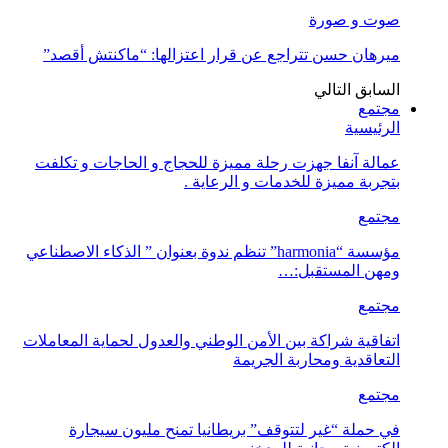
صوت و صورة
ميرهان حسن تتراجع عن قرار اعتزالها: “ماكنتش أقصد”
السابق
التالي
مجتمع
الرئيسية
عمالة آنفا جهزت رحلة مميزة للحجاج و الحاجات و تكلفت
بتجربة مميزة للخدمات و الرعاية .
مجتمع
مؤسسة “harmonia” تنظم ندوة بعنوان ” الذكاء الاصطناعي
ومهن المستقبل:…
مجتمع
اتفاقية شراكة بين الأمن الوطني والعدول لحماية المعاملات
التعاقدية ومحاربة الجريمة
مجتمع
في حملة “غير لتتوقف” بريطانيا تمنح مليون سيجارة