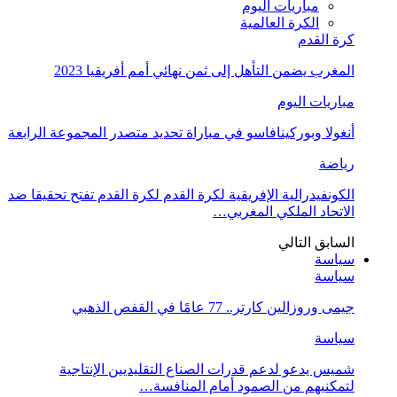
مباريات اليوم
الكرة العالمية
كرة القدم
المغرب يضمن التأهل إلى ثمن نهائي أمم أفريقيا 2023
مباريات اليوم
أنغولا وبوركينافاسو في مباراة تحديد متصدر المجموعة الرابعة
رياضة
الكونفيدرالية الإفريقية لكرة القدم لكرة القدم تفتح تحقيقا ضد
الاتحاد الملكي المغربي…
السابق
التالي
سياسة
سياسة
جيمى وروزالين كارتر.. 77 عامًا في القفص الذهبي
سياسة
شميس يدعو لدعم قدرات الصناع التقليديين الإنتاجية
لتمكنيهم من الصمود أمام المنافسة…