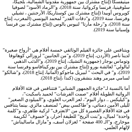
ميتيفسكا (إنتاج مشترك بين جمهورية مقدونيا الشمالية، بلجيكا،
سلوفينيا، فرنسا وكرواتيا، سنة 2018)، و”الرماد الأسود” لصوفيا
كويروس أوبيدا (إنتاج مشترك بين كوستاريكا، الأرجنتين ، تشيلي
وفرنسا، سنة 2019)، و”دقات القدر” لمحمد اليونسي (المغرب، إنتاج
سنة 2018)، و”رحلة مارتا” لنيوس بالوس (إنتاج مشترك بين فرنسا
وإسبانيا سنة 2019).
ويتنافس على جائزة الفيلم الوثائقي خمسة أفلام هي “أرواح صغيرة”
لدينا ناصر (الأردن، إنتاج 2019)، و”من الجانبين” لروزالي كوهاتوفا
وتوماس بوجار (جمهورية التشيك، إنتاج 2019)، و”الذئب الذهبي
لبالولي” لعائشة بورو (إنتاج مشترك بين بوركينافاسو وفرنسا سنة
2019)، و” في البحث ” لبيريل ماجوكو (ألمانيا، إنتاج 2018)، و”شالكو”
لسامي ميرمر وهند بنشقرون (كندا ،إنتاج 2018).
أما بالنسبة لـ”جائزة الجمهور الشبابي” فتتنافس في فئة الأفلام
الروائية الطويلة أفلام “صمت الفرشات” لحميد باسكيت”،
و”كيليكس .. دوار البوم”، لعز العرب العلوي، و”الميلودي الصغير”
لليلى الأمين دمناتي، و”طاكسي بيض” لمنصف مالزي. بينما يتنافس
في فئة الأفلام القصيرة كل من “لاتعترف” لزكية طاهري، و”كلمة
واحدة” لميال، و”بنت الريح” للطيفة أحرار، و”خسوف” لكريمة
موخارج، و”الـ 400 صفحة ” لغزلان أسف، و”مازال ماساليناش”
لإلهام العلمي.