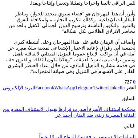
للفن الراقي تأليفا واخراجا وتمثيلا وتدبيرا وإنتاجا ونقدا.
وأبرز أن هذا المهرجان هو “فضاء سنوي متجدد للحوار، وتناظر
المقاربات الإبداعية، وكذلك لتكريم التجارب، ولمكافأة التفوق
والتميز، ولتكوين الناشئة وترسيخ الذوق الجمالي الكفيل بالحد من
مخاطر الانزلاق الظلامي بكل أشكاله”.
وأضاف أن الرهان قائم على هذا المهرجان وعلى أنشطة كبرى
لجمعية أبي رقراق لإعادة الاعتبار الإشعاعي لمدينة سلا، معربا عن
أمله في أن يواكب الإبداع عموما التنزيل الميداني لاتفاقية تأهيل
وتثمين تراث مدينة سلا العتيقة ، “وهكذا تكون الثقافة والفنون حقا،
في خدمة مشاريع التأهيل المادي، من خلال إعداد العنصر البشري
القادر على الإسهام في التنزيل وفي صيانة المنجزات”.
727
0
انشر
Linkedin
Twitter
Telegram
WhatsApp
Facebook
البريد الإلكتروني
السابق
محكمة استئناف الأسرة أصدرت قرارها بقبول الاستئناف المقدم من
الفنانة المصرية زينة، ضد الفنان أحمد عز
التالي
البرلمان الإندونيسي يرفع سنّ الزواج إلى 19 عاماً