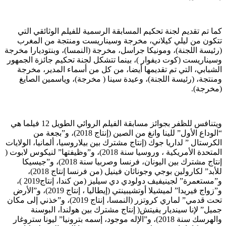
كما تم تقديم لجنة تحكيم المسابقة الرسمية للفيلم الوثائقي التي
تتكون من ليلي كيلاني، مخرجة وسيناريست ومنتجة من المغرب
(رئيسة اللجنة)، ومونيكا جراسل، مخرجة (النمسا)، وبنتوديارا مخرجة
وسيناريست (كوت ديفوار )، بينما تتشكل لجنة تحكيم جائزة الجمهور
الشبابي، التي تم تقديمها أيضا، من كل من أسماء المدير، مخرجة
ومنتجة، (رئيسة اللجنة)، وعيدة سينا ( مخرجة)، وياسمين الصايغ
(مخرجة).
ويتنافس للظفر بجوائز مسابقة الفيلم الروائي الطويل 12 فيلما هي
“الوداع الأول” للينا وانغ من الصين (إنتاج 2018)، و”بجعة من
الكرستال ” لداريا جوك (إنتاج مشترك بين بيلاروسيا، ألمانيا، الولايات
المتحدة الأمريكية ، وروسيا سنة 2018)، و”وظيفتها” لنيكوس لابوت (
إنتاج مشترك بين اليونان، فرنسا وصربيا سنة 2018)، و”جيسيكا
للأبد” لكارولين بوجي وجوناثان فينيل (من فرنسا إنتاج 2018)،
و”مستعمرة” لجينيفيف دولودي دي سيليز (من كندا، إنتاج2019 )،
و”زواج فيريدا” لميشيلا أوتشيبينتي (إيطاليا ، إنتاج 2019)، و”الأرض
تحت قدمي” لماري كروتزر (النمسا، إنتاج 2019)، و”خذني إلى مكان
جميل” لإنا سينديار يفيتش( إنتاج مشترك بين هولندا، البوسنة
والهرسك سنة 2018)، و”الإله موجود، إسمه بترونيا” ليونا ستروغار