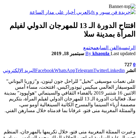
افتتاح الدورة الـ 13 للمهرجان الدولي لفيلم
المرأة بمدينة سلا
الرئيسية
الفن السابع
مجتمع
Last updated
khaoula
By
سبتمبر 18, 2019
727
0
انشر
Linkedin
Twitter
Telegram
WhatsApp
Facebook
البريد الإلكتروني
على نغمات موسيقى “تخيل” للراحل جون لينون، و”زوربا اليوناني”
للموسيقار العالمي ميكيس ثيودوراكيس، افتتحت، مساء أمس
الاثنين 16 شتنبر 2019 بالفضاء الثقافي والسينمائي “هوليوود” بمدينة
سلا، فعاليات الدورة الـ 13 للمهرجان الدولي لفيلم المرأة، بتكريم
مصممة أزياء السينما والمسرح الكاتبة السينغالية أومو سي،
والممثلة المغربية منى فتو، عرفانا بما قدمتاه خلال مسارهن الفني.
وعبرت الممثلة المغربية منى فتو، خلال تكريمها بالمهرجان، المنظم
تحت الرعاية السامية لصاحب الجلالة الملك محمد السادس، بمبادرة