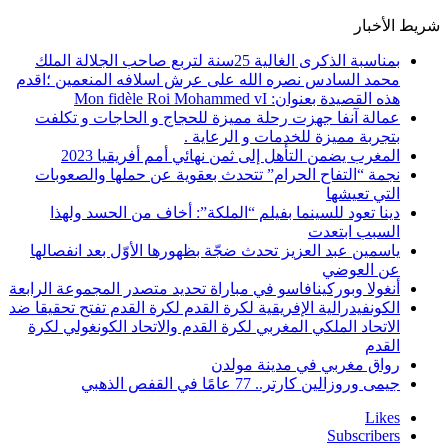
شريط الأخبار
بمناسبة الذكرى الغالية 25سنة لتربع صاحب الجلالة الملك
محمد السادس نصره الله على عرش اسلافه المنعمين ؛اقدم
هذه القصيدة بعنوان: Mon fidèle Roi Mohammed vI
عمالة آنفا جهزت رحلة مميزة للحجاج و الحاجات و تكلفت
بتجربة مميزة للخدمات و الرعاية .
المغرب يضمن التأهل إلى ثمن نهائي أمم أفريقيا 2023
نجمة “التفاح الحرام” تتحدث بعقوية عن حملها والصعوبات
التي تعيشها
دينا تعود للسينما بفيلم “الملكة”: أخاف من الحسد ولهذا
السبب ابتعدت
ياسمين عبد العزيز تحدث ضجّة بظهورها الأوّل بعد انفصالها
عن العوضي
أنغولا وبوركينافاسو في مباراة تحديد متصدر المجموعة الرابعة
الكونفيدرالية الإفريقية لكرة القدم لكرة القدم تفتح تحقيقا ضد
الاتحاد الملكي المغربي لكرة القدم والاتحاد الكونغولي لكرة
القدم
رواق مغربي في مدينة مولدن
جيمى وروزالين كارتر.. 77 عامًا في القفص الذهبي
Likes
Subscribers