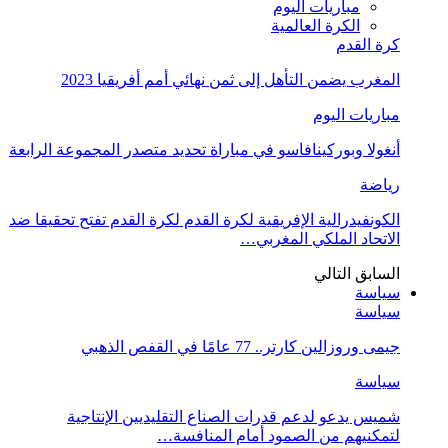
مباريات اليوم
الكرة العالمية
كرة القدم
المغرب يضمن التأهل إلى ثمن نهائي أمم أفريقيا 2023
مباريات اليوم
أنغولا وبوركينافاسو في مباراة تحديد متصدر المجموعة الرابعة
رياضة
الكونفيدرالية الإفريقية لكرة القدم لكرة القدم تفتح تحقيقا ضد
الاتحاد الملكي المغربي…
السابق
التالي
سياسة
سياسة
جيمى وروزالين كارتر.. 77 عامًا في القفص الذهبي
سياسة
شميس يدعو لدعم قدرات الصناع التقليديين الإنتاجية
لتمكنيهم من الصمود أمام المنافسة…