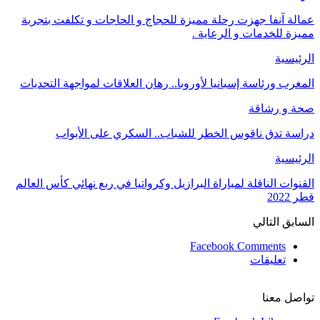
عمالة آنفا جهزت رحلة مميزة للحجاج و الحاجات و تكلفت بتجربة
مميزة للخدمات و الرعاية .
الرئيسية
المغرب ورئاسة إسبانيا لأوروبا.. رهان العلاقات لمواجهة التحديات
صحة و رشاقة
دراسة تدق ناقوس الخطر للشباب.. السكري على الأبواب
الرئيسية
القنوات الناقلة لمباراة البرازيل وكرواتيا في ربع نهائي كأس العالم
قطر 2022
السابق
التالي
Facebook Comments
تعليقات
تواصل معنا