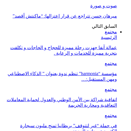
صوت و صورة
ميرهان حسن تتراجع عن قرار اعتزالها: “ماكنتش أقصد”
السابق
التالي
مجتمع
الرئيسية
عمالة آنفا جهزت رحلة مميزة للحجاج و الحاجات و تكلفت
بتجربة مميزة للخدمات و الرعاية .
مجتمع
مؤسسة “harmonia” تنظم ندوة بعنوان ” الذكاء الاصطناعي
ومهن المستقبل:…
مجتمع
اتفاقية شراكة بين الأمن الوطني والعدول لحماية المعاملات
التعاقدية ومحاربة الجريمة
مجتمع
في حملة “غير لتتوقف” بريطانيا تمنح مليون سيجارة