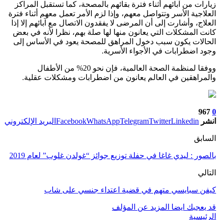
زيارات من آبائهم أثناء فترة بقائهم بالمصحة، كما تستقبل المراكز
العلاجية الأسر وتتواصل معهم، وإذا لزم الأمر تعمل معهم أثناء فترة
العلاج، وأشارت إلى أن المرضى لا يفقدون الاتصال مع آبائهم إلا إذا
كانت المشكلات التي يعانون منها لها صلة بهم، نظرا لأنه في بعض
الحالات يكون سبب دخول المراهق للمصحة يعود في الأساس إلى
وجود اضطرابات في الأجواء الأسرية.
ووفقا لمنظمة الصحة العالمية، فإن نحو 20% من الأطفال
والمراهقين في العالم يعانون من اضطرابات ومشكلات عقلية.
967
0
انشر
Linkedin
Twitter
Telegram
WhatsApp
Facebook
البريد الإلكتروني
السابق
بالصور : ليدي غاغا في حفلة توزيع جوائز “غولدن غلوب” لعام 2019
التالي
كيفن سبايسي متهم في قضية اعتداء جنسي على شاب
قد يعجبك ايضا
المزيد عن المؤلف
الرئيسية