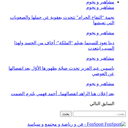
مشاهير و نجوم
مشاهير و نجوم
نجمة “التفاح الحرام” تتحدث بعقوية عن حملها والصعوبات
التي تعيشها
مشاهير و نجوم
دينا تعود للسينما بفيلم “الملكة”: أخاف من الحسد ولهذا
السبب ابتعدت
مشاهير و نجوم
ياسمين عبد العزيز تحدث ضجّة بظهورها الأوّل بعد انفصالها
عن العوضي
مشاهير و نجوم
بعد إعلان هنا الزاهد انفصالهما.. أحمد فهمي يلتزم الصمت
السابق
التالي
FenSport - فن و رياضة و مجتمع و سياسة