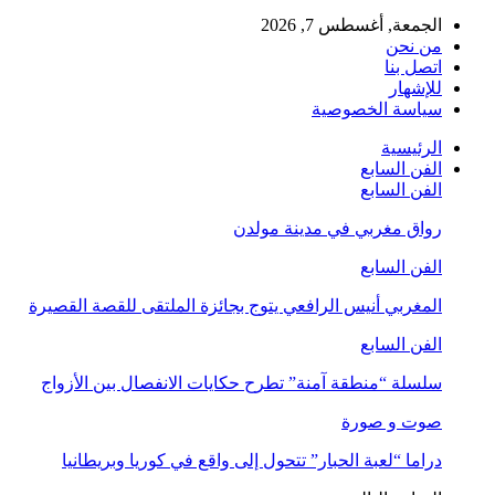
الجمعة, أغسطس 7, 2026
من نحن
اتصل بنا
للإشهار
سياسة الخصوصية
الرئيسية
الفن السابع
الفن السابع
رواق مغربي في مدينة مولدن
الفن السابع
المغربي أنيس الرافعي يتوج بجائزة الملتقى للقصة القصيرة
الفن السابع
سلسلة “منطقة آمنة” تطرح حكايات الانفصال بين الأزواج
صوت و صورة
دراما “لعبة الحبار” تتحول إلى واقع في كوريا وبريطانيا