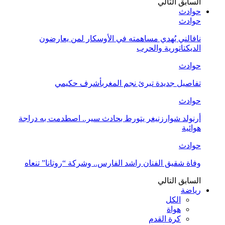
السابق
التالي
حوادث
حوادث
نافالني يُهدي مساهمته في الأوسكار لمن يعارضون
الديكتاتورية والحرب
حوادث
تفاصيل جديدة تبرئ نجم المغربأشرف حكيمي
حوادث
أرنولد شوارزنيغر يتورط بحادث سير.. اصطدمت به دراجة
هوائية
حوادث
وفاة شقيق الفنان راشد الفارس.. وشركة “روتانا” تنعاه
السابق
التالي
رياضة
الكل
هواة
كرة القدم