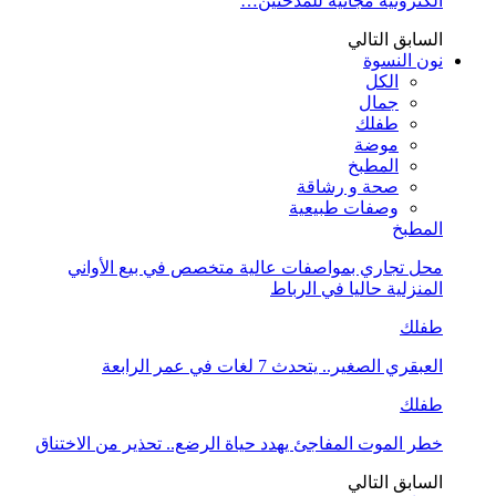
الكترونية مجانية للمدخنين…
السابق
التالي
نون النسوة
الكل
جمال
طفلك
موضة
المطبخ
صحة و رشاقة
وصفات طبيعية
المطبخ
محل تجاري بمواصفات عالية متخصص في بيع الأواني
المنزلية حاليا في الرباط
طفلك
العبقري الصغير.. يتحدث 7 لغات في عمر الرابعة
طفلك
خطر الموت المفاجئ يهدد حياة الرضع.. تحذير من الاختناق
السابق
التالي