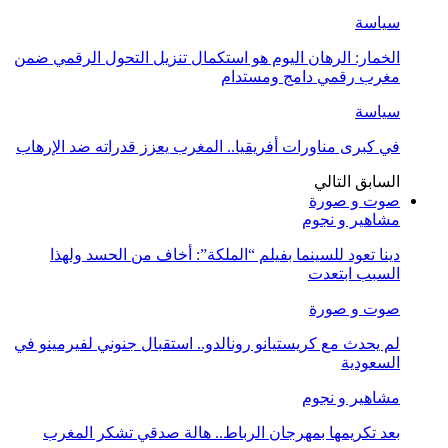
سياسة
الخمار: الرهان اليوم هو استكمال تنزيل التحول الرقمي ضمن
مغرب رقمي دامج ومستدام
سياسة
في كبرى مناورات أفريقيا.. المغرب يعزز قدراته ضد الإرهاب
السابق
التالي
صوت و صورة
مشاهير و نجوم
دينا تعود للسينما بفيلم “الملكة”: أخاف من الحسد ولهذا
السبب ابتعدت
صوت و صورة
لم يحدث مع كريستيانو رونالدو.. استقبال جنوني لفيرمينو في
السعودية
مشاهير و نجوم
بعد تكريمها بمهرجان الرباط.. هالة صدقي تشكر المغرب