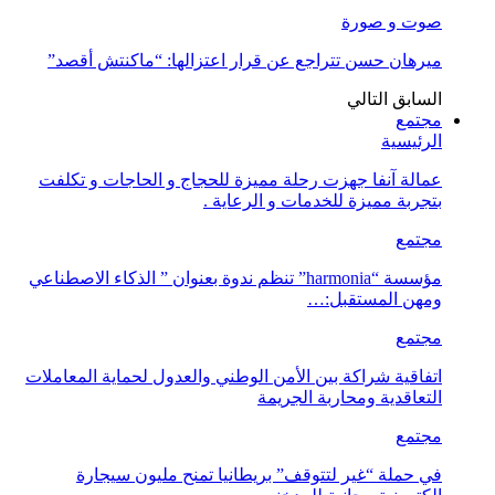
صوت و صورة
ميرهان حسن تتراجع عن قرار اعتزالها: “ماكنتش أقصد”
السابق
التالي
مجتمع
الرئيسية
عمالة آنفا جهزت رحلة مميزة للحجاج و الحاجات و تكلفت
بتجربة مميزة للخدمات و الرعاية .
مجتمع
مؤسسة “harmonia” تنظم ندوة بعنوان ” الذكاء الاصطناعي
ومهن المستقبل:…
مجتمع
اتفاقية شراكة بين الأمن الوطني والعدول لحماية المعاملات
التعاقدية ومحاربة الجريمة
مجتمع
في حملة “غير لتتوقف” بريطانيا تمنح مليون سيجارة