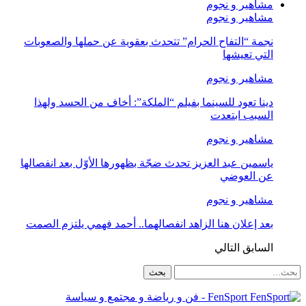
مشاهير و نجوم
مشاهير و نجوم
نجمة “التفاح الحرام” تتحدث بعقوية عن حملها والصعوبات
التي تعيشها
مشاهير و نجوم
دينا تعود للسينما بفيلم “الملكة”: أخاف من الحسد ولهذا
السبب ابتعدت
مشاهير و نجوم
ياسمين عبد العزيز تحدث ضجّة بظهورها الأوّل بعد انفصالها
عن العوضي
مشاهير و نجوم
بعد إعلان هنا الزاهد انفصالهما.. أحمد فهمي يلتزم الصمت
السابق
التالي
FenSport - فن و رياضة و مجتمع و سياسة