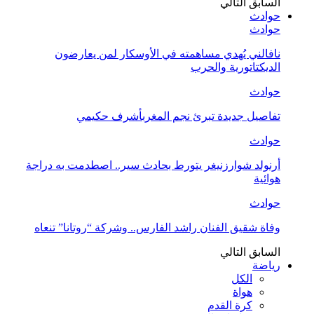
السابق
التالي
حوادث
حوادث
نافالني يُهدي مساهمته في الأوسكار لمن يعارضون
الديكتاتورية والحرب
حوادث
تفاصيل جديدة تبرئ نجم المغربأشرف حكيمي
حوادث
أرنولد شوارزنيغر يتورط بحادث سير.. اصطدمت به دراجة
هوائية
حوادث
وفاة شقيق الفنان راشد الفارس.. وشركة “روتانا” تنعاه
السابق
التالي
رياضة
الكل
هواة
كرة القدم