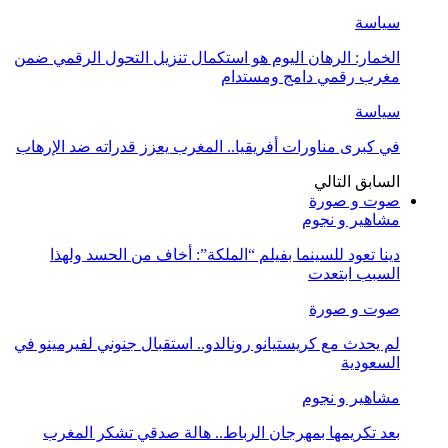
سياسة
الخمار: الرهان اليوم هو استكمال تنزيل التحول الرقمي ضمن
مغرب رقمي دامج ومستدام
سياسة
في كبرى مناورات أفريقيا.. المغرب يعزز قدراته ضد الإرهاب
السابق
التالي
صوت و صورة
مشاهير و نجوم
دينا تعود للسينما بفيلم “الملكة”: أخاف من الحسد ولهذا
السبب ابتعدت
صوت و صورة
لم يحدث مع كريستيانو رونالدو.. استقبال جنوني لفيرمينو في
السعودية
مشاهير و نجوم
بعد تكريمها بمهرجان الرباط.. هالة صدقي تشكر المغرب