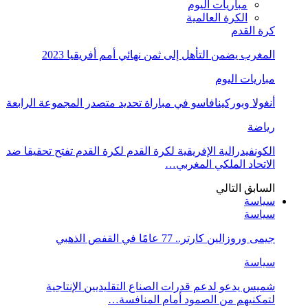
مباريات اليوم
الكرة العالمية
كرة القدم
المغرب يضمن التأهل إلى ثمن نهائي أمم أفريقيا 2023
مباريات اليوم
أنغولا وبوركينافاسو في مباراة تحديد متصدر المجموعة الرابعة
رياضة
الكونفيدرالية الإفريقية لكرة القدم لكرة القدم تفتح تحقيقا ضد
الاتحاد الملكي المغربي…
السابق
التالي
سياسة
سياسة
جيمى وروزالين كارتر.. 77 عامًا في القفص الذهبي
سياسة
شميس يدعو لدعم قدرات الصناع التقليديين الإنتاجية
لتمكنيهم من الصمود أمام المنافسة…