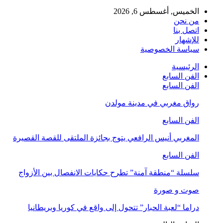
الخميس, أغسطس 6, 2026
من نحن
اتصل بنا
للإشهار
سياسة الخصوصية
الرئيسية
الفن السابع
الفن السابع
رواق مغربي في مدينة مولدن
الفن السابع
المغربي أنيس الرافعي يتوج بجائزة الملتقى للقصة القصيرة
الفن السابع
سلسلة “منطقة آمنة” تطرح حكايات الانفصال بين الأزواج
صوت و صورة
دراما “لعبة الحبار” تتحول إلى واقع في كوريا وبريطانيا