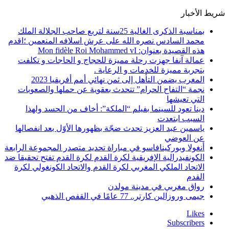
شريط الأخبار
بمناسبة الذكرى الغالية 25سنة لتربع صاحب الجلالة الملك
محمد السادس نصره الله على عرش اسلافه المنعمين ؛اقدم
هذه القصيدة بعنوان: Mon fidèle Roi Mohammed vI
عمالة آنفا جهزت رحلة مميزة للحجاج و الحاجات و تكلفت
بتجربة مميزة للخدمات و الرعاية .
المغرب يضمن التأهل إلى ثمن نهائي أمم أفريقيا 2023
نجمة “التفاح الحرام” تتحدث بعقوية عن حملها والصعوبات
التي تعيشها
دينا تعود للسينما بفيلم “الملكة”: أخاف من الحسد ولهذا
السبب ابتعدت
ياسمين عبد العزيز تحدث ضجّة بظهورها الأوّل بعد انفصالها
عن العوضي
أنغولا وبوركينافاسو في مباراة تحديد متصدر المجموعة الرابعة
الكونفيدرالية الإفريقية لكرة القدم لكرة القدم تفتح تحقيقا ضد
الاتحاد الملكي المغربي لكرة القدم والاتحاد الكونغولي لكرة
القدم
رواق مغربي في مدينة مولدن
جيمى وروزالين كارتر.. 77 عامًا في القفص الذهبي
Likes
Subscribers