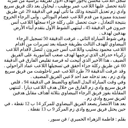
سجل اللاعب محسن ياجور الهدف الأول لفريقه برأسية من ضربة
ثابتة تحصل عليها اللاعب عمر بوطيب ، ليحاول بعد ذلك فريق سريع
وادي زم تعديل النتيجة وذلك ما تأتى لهم في الدقيقة 29 عن طريق
تسديدة مميزة من قدم اللاعب عصام البودالي . وأبى الرجاء الخروج
بنتيجة التعادل ، حيث تحصل على ركلة جزاء سجلها اللاعب أنس
جبرون في الدقيقة 45 ، لينتهي الشوط الأول بتقدم أبناء الأرض
بهدفين لهدف .
وفي شوط المباراة الثاني ، عرفت الدقيقة 50 تسجيل الرجاء
البيضاوي للهدف الثالث بطريقة جميلة بعد تمريرات من أقدام
اللاعب محمود بنحليب واللاعب أنس جبرون ، لتصل لأقدام اللاعب
زكرياء حدراف الذي ترجمها لهدف صعب المأمورية على الفريق
الضيف ، هذا الأخير الذي أتيحت له فرصة تقليص الفارق في الدقيقة
60 عن طريق ركلة جزاء أخفق في تسجيلها اللاعب عماد الراحولي .
وقد عرفت الدقيقة 79 طرد اللاعب عمر تاحلوشت من فريق سريع
وادي زم ، بعد تدخله ضد أحد لاعبي الفريق المضيف .
وفي وقت المباراة البدل الضائع وبالضبط في الدقيقة 94 ، قلص
فريق سريع وادي زم الفارق من خلال هدف اللاعب ديارا . لتنتهي
المقابلة بفوز فريق الرجاء البيضاوي بثلاثة أهداف مقابل هدفين
لفريق سريع وادي زم .
بعد هذا الانتصار يصعد الفريق البيضاوي للمركز 14 ب 12 نقطة ، في
حين يحتل فريق سريع وادي زم المركز 9 ب 13 نقطة .
بقلم : فاطمة الزهراء الخميري / فن سبور .