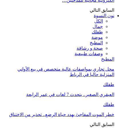
الكترونية مجانية للمدخنين…
السابق
التالي
نون النسوة
الكل
جمال
طفلك
موضة
المطبخ
صحة و رشاقة
وصفات طبيعية
المطبخ
محل تجاري بمواصفات عالية متخصص في بيع الأواني
المنزلية حاليا في الرباط
طفلك
العبقري الصغير.. يتحدث 7 لغات في عمر الرابعة
طفلك
خطر الموت المفاجئ يهدد حياة الرضع.. تحذير من الاختناق
السابق
التالي