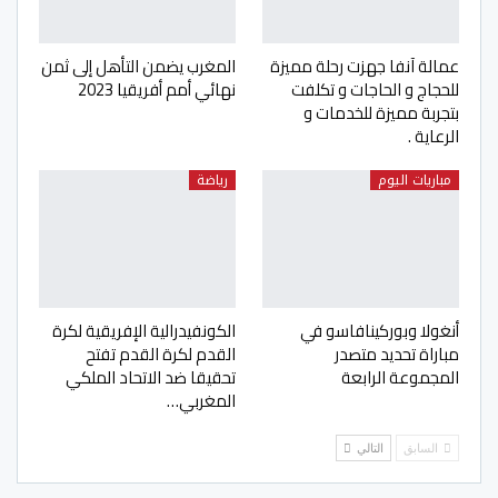
عمالة آنفا جهزت رحلة مميزة
المغرب يضمن التأهل إلى ثمن
للحجاج و الحاجات و تكلفت
نهائي أمم أفريقيا 2023
بتجربة مميزة للخدمات و
الرعاية .
مباريات اليوم
رياضة
أنغولا وبوركينافاسو في
الكونفيدرالية الإفريقية لكرة
مباراة تحديد متصدر
القدم لكرة القدم تفتح
المجموعة الرابعة
تحقيقا ضد الاتحاد الملكي
المغربي…
السابق
التالي