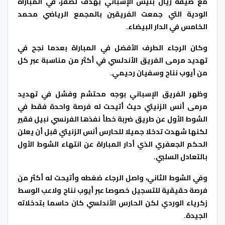
مع ضيفه ريال بتيس الإسباني بهدف لصفر، في المباراة
الودية التي جمعت الفريقين بالمجمع الرياضي محمد
الخامس في الدار البيضاء.
وكان الرجاء الطرف الأفضل في المباراة بعدما نجح في
تهديد مرمى الفريق الأندلسي في أكثر من مناسبة عبر كل
من أيوب نناح وسفيان رحيمي.
وظهر الفريق الإسباني بوجه محتشم وفشل في تهديد
مرمى أنس الزنيتي حيث أتيحت له فرصة واحدة فقط في
الشوط الأول عن طريق ضربة خطأ نفذها الفرنسي نبيل فقير
لكنها شهدت تدخلا جميلا للحارس أنس الزنيتي قبل أن يعلن
الحكم الجعفري الذي أدار المباراة عن انتهاء الشوط الأول
بالتعادل السلبي.
وفي الشوط الثاني، واصل الرجاء ضغطه وأتيحت له أكثر من
فرصة حقيقية للتسجيل خصوصا عبر أيوب نناح ولاعب الوسط
زكرياء الوردي لكن الحارس الأندلسي كان حاسما بتدخلاته
الجيدة.