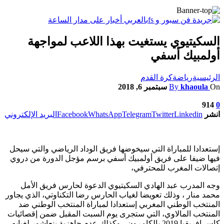
السكيتيوي يستغيت بهذا اللاعب لمواجهة
أولمبيك أسفي
الرئيسية
رياضة
كرة القدم
On
khaoula
By
سبتمبر 6, 2018
914
0
انشر
Linkedin
Twitter
Telegram
WhatsApp
Facebook
البريد الإلكتروني
إستعدادا للمباراة التي سيخوضها فريق الوداد الرياضي والتي سيحل
فيها ضيفا على فريق أولمبيك أسفي برسم مؤجل الدورة من دروي
إتصالات المغرب للمحترفي،
وجه المدرب عبد الهادي السكيتيوي الدعوة لحارس فريق الأمل
محمد منار ، وذلك تعويضا لغياب الحارس رضا التكناوتي، الذي يجاور
المنتخب الوطني المغربي إستعدادا لمباراة المنتخب الوطني ضد
المنتخب المالاوي، التي ستجرى يوم السبت المقبل ضمن إقصائيات
كاس إفريقيا 2019 بالكامرون ، وكذلك عدم جاهزية بنعاشور لغيابه