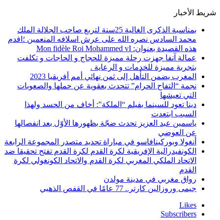
شريط الأخبار
بمناسبة الذكرى الغالية 25سنة لتربع صاحب الجلالة الملك
محمد السادس نصره الله على عرش اسلافه المنعمين ؛اقدم
هذه القصيدة بعنوان: Mon fidèle Roi Mohammed vI
عمالة آنفا جهزت رحلة مميزة للحجاج و الحاجات و تكلفت
بتجربة مميزة للخدمات و الرعاية .
المغرب يضمن التأهل إلى ثمن نهائي أمم أفريقيا 2023
نجمة “التفاح الحرام” تتحدث بعقوية عن حملها والصعوبات
التي تعيشها
دينا تعود للسينما بفيلم “الملكة”: أخاف من الحسد ولهذا
السبب ابتعدت
ياسمين عبد العزيز تحدث ضجّة بظهورها الأوّل بعد انفصالها
عن العوضي
أنغولا وبوركينافاسو في مباراة تحديد متصدر المجموعة الرابعة
الكونفيدرالية الإفريقية لكرة القدم لكرة القدم تفتح تحقيقا ضد
الاتحاد الملكي المغربي لكرة القدم والاتحاد الكونغولي لكرة
القدم
رواق مغربي في مدينة مولدن
جيمى وروزالين كارتر.. 77 عامًا في القفص الذهبي
Likes
Subscribers