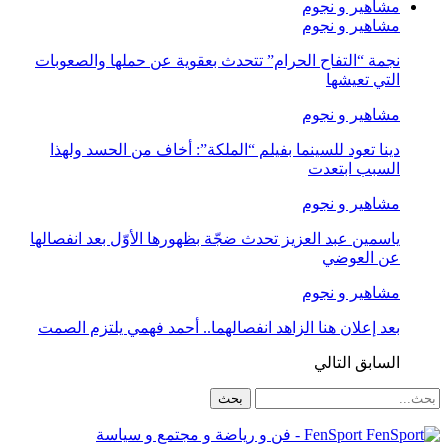
مشاهير و نجوم
مشاهير و نجوم
نجمة “التفاح الحرام” تتحدث بعقوية عن حملها والصعوبات
التي تعيشها
مشاهير و نجوم
دينا تعود للسينما بفيلم “الملكة”: أخاف من الحسد ولهذا
السبب ابتعدت
مشاهير و نجوم
ياسمين عبد العزيز تحدث ضجّة بظهورها الأوّل بعد انفصالها
عن العوضي
مشاهير و نجوم
بعد إعلان هنا الزاهد انفصالهما.. أحمد فهمي يلتزم الصمت
السابق
التالي
FenSport - فن و رياضة و مجتمع و سياسة