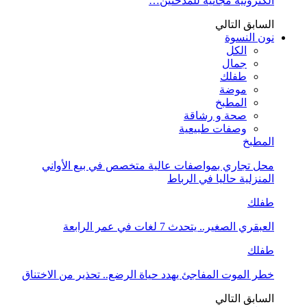
الكترونية مجانية للمدخنين…
السابق
التالي
نون النسوة
الكل
جمال
طفلك
موضة
المطبخ
صحة و رشاقة
وصفات طبيعية
المطبخ
محل تجاري بمواصفات عالية متخصص في بيع الأواني
المنزلية حاليا في الرباط
طفلك
العبقري الصغير.. يتحدث 7 لغات في عمر الرابعة
طفلك
خطر الموت المفاجئ يهدد حياة الرضع.. تحذير من الاختناق
السابق
التالي