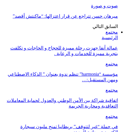
صوت و صورة
ميرهان حسن تتراجع عن قرار اعتزالها: “ماكنتش أقصد”
السابق
التالي
مجتمع
الرئيسية
عمالة آنفا جهزت رحلة مميزة للحجاج و الحاجات و تكلفت
بتجربة مميزة للخدمات و الرعاية .
مجتمع
مؤسسة “harmonia” تنظم ندوة بعنوان ” الذكاء الاصطناعي
ومهن المستقبل:…
مجتمع
اتفاقية شراكة بين الأمن الوطني والعدول لحماية المعاملات
التعاقدية ومحاربة الجريمة
مجتمع
في حملة “غير لتتوقف” بريطانيا تمنح مليون سيجارة