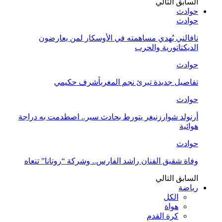
السابق
التالي
حوادث
حوادث
نافالني يُهدي مساهمته في الأوسكار لمن يعارضون
الديكتاتورية والحرب
حوادث
تفاصيل جديدة تبرئ نجم المغربأشرف حكيمي
حوادث
أرنولد شوارزنيغر يتورط بحادث سير.. اصطدمت به دراجة
هوائية
حوادث
وفاة شقيق الفنان راشد الفارس.. وشركة “روتانا” تنعاه
السابق
التالي
رياضة
الكل
هواة
كرة القدم