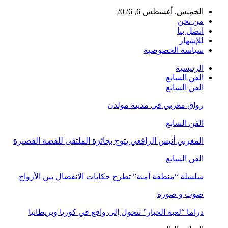
الخميس, أغسطس 6, 2026
من نحن
اتصل بنا
للإشهار
سياسة الخصوصية
الرئيسية
الفن السابع
الفن السابع
رواق مغربي في مدينة مولدن
الفن السابع
المغربي أنيس الرافعي يتوج بجائزة الملتقى للقصة القصيرة
الفن السابع
سلسلة “منطقة آمنة” تطرح حكايات الانفصال بين الأزواج
صوت و صورة
دراما “لعبة الحبار” تتحول إلى واقع في كوريا وبريطانيا