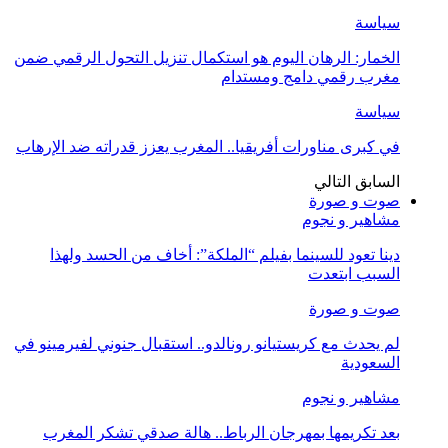
سياسة
الخمار: الرهان اليوم هو استكمال تنزيل التحول الرقمي ضمن
مغرب رقمي دامج ومستدام
سياسة
في كبرى مناورات أفريقيا.. المغرب يعزز قدراته ضد الإرهاب
السابق
التالي
صوت و صورة
مشاهير و نجوم
دينا تعود للسينما بفيلم “الملكة”: أخاف من الحسد ولهذا
السبب ابتعدت
صوت و صورة
لم يحدث مع كريستيانو رونالدو.. استقبال جنوني لفيرمينو في
السعودية
مشاهير و نجوم
بعد تكريمها بمهرجان الرباط.. هالة صدقي تشكر المغرب