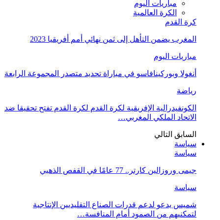
مباريات اليوم
الكرة العالمية
كرة القدم
المغرب يضمن التأهل إلى ثمن نهائي أمم أفريقيا 2023
مباريات اليوم
أنغولا وبوركينافاسو في مباراة تحديد متصدر المجموعة الرابعة
رياضة
الكونفيدرالية الإفريقية لكرة القدم لكرة القدم تفتح تحقيقا ضد
الاتحاد الملكي المغربي…
السابق
التالي
سياسة
سياسة
جيمى وروزالين كارتر.. 77 عامًا في القفص الذهبي
سياسة
شميس يدعو لدعم قدرات الصناع التقليديين الإنتاجية
لتمكنيهم من الصمود أمام المنافسة…