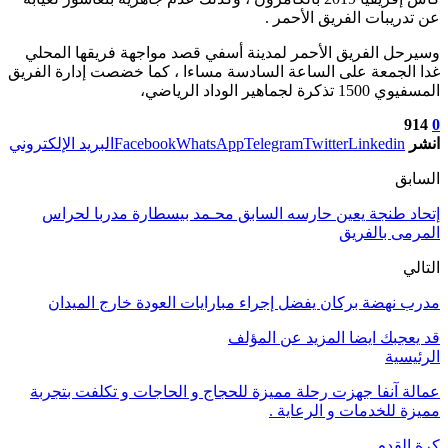
عن تدريبات الفريق الأحمر .
وسيرحل الفريق الأحمر لمدينة أسفي قصد مواجهة فريقها المحلي
غدا الجمعة على الساعة السادسة مساءا ، كما خضصت إدارة الفريق
المسفيوي 1500 تذكرة لجماهير الوداد الرياضي،
914
0
انشر
Linkedin
Twitter
Telegram
WhatsApp
Facebook
البريد الإلكتروني
السابق
إتحاد طنجة يعين حارسه السابق محـمد بيسطارة مدربا لحراس
المرمى بالفريق
التالي
مدرب نهضة بركان يفضل إجراء مبارايات العودة خارج الميدان
قد يعجبك ايضا
المزيد عن المؤلف
الرئيسية
عمالة آنفا جهزت رحلة مميزة للحجاج و الحاجات و تكلفت بتجربة
مميزة للخدمات و الرعاية .
كرة القدم