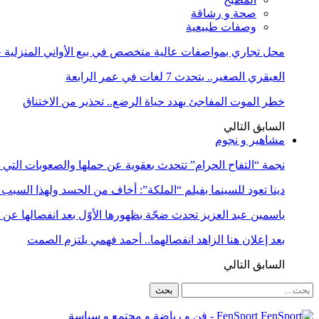
صحة و رشاقة
وصفات طبيعية
محل تجاري بمواصفات عالية متخصص في بيع الأواني المنزلية حا
العبقري الصغير.. يتحدث 7 لغات في عمر الرابعة
خطر الموت المفاجئ يهدد حياة الرضع.. تحذير من الاختناق
السابق
التالي
مشاهير و نجوم
نجمة “التفاح الحرام” تتحدث بعقوية عن حملها والصعوبات التي 
دينا تعود للسينما بفيلم “الملكة”: أخاف من الحسد ولهذا السبب 
ياسمين عبد العزيز تحدث ضجّة بظهورها الأوّل بعد انفصالها عن
بعد إعلان هنا الزاهد انفصالهما.. أحمد فهمي يلتزم الصمت
السابق
التالي
FenSport - فن و رياضة و مجتمع و سياسة