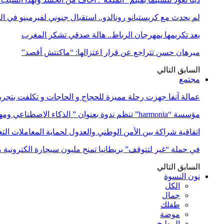
لم يحدث مع كريستيانو رونالدو.. استقبال جنوني لفيرمينو في ا
بعد تكريمها بمهرجان الرباط.. هالة صدقي تشكر المغرب
ميرهان حسن تتراجع عن قرار اعتزالها: “ماكنتش أقصد”
السابق
التالي
مجتمع
عمالة آنفا جهزت رحلة مميزة للحجاج و الحاجات و تكلفت بتجربة
مؤسسة “harmonia” تنظم ندوة بعنوان ” الذكاء الاصطناعي ومهن المستقبل:…
اتفاقية شراكة بين الأمن الوطني والعدول لحماية المعاملات التع
في حملة “غير لتتوقف” بريطانيا تمنح مليون سيجارة الكترونية 
السابق
التالي
نون النسوة
الكل
جمال
طفلك
موضة
المطبخ