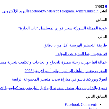
1٬003
0
انشر
Linkedin
Twitter
Telegram
WhatsApp
Facebook
البريد الإلكتروني
السابق
عودة الممثلة السوريّة سحر فوزي لمسلسل “باب الحارة”
التالي
طريقة التحضير الهريسة أقل من 5 دقائق
قد يعجبك ايضا
المزيد عن المؤلف
عمالة آنفا جهزت رحلة مميزة للحجاج و الحاجات و تكلفت بتجربة مميزة
المغرب يضمن التأهل إلى ثمن نهائي أمم أفريقيا 2023
أنغولا وبوركينافاسو في مباراة تحديد متصدر المجموعة الرابعة
دموع والد لويس دياز تتصدر سقوط البرازيل التاريخي ضد كولومبيا (فيد
السابق
التالي
Facebook Comments