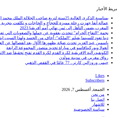
ريط الأخبار
بمناسبة الذكرى الغالية 25سنة لتربع صاحب الجلالة الملك محمد السادس نصره الله على عرش اسلافه المنعمين ؛اقدم هذه القصيدة بعنوان: Mon fidèle Roi Mohammed vI
عمالة آنفا جهزت رحلة مميزة للحجاج و الحاجات و تكلفت بتجربة م
المغرب يضمن التأهل إلى ثمن نهائي أمم أفريقيا 2023
نجمة “التفاح الحرام” تتحدث بعقوية عن حملها والصعوبات التي تع
دينا تعود للسينما بفيلم “الملكة”: أخاف من الحسد ولهذا السبب اب
ياسمين عبد العزيز تحدث ضجّة بظهورها الأوّل بعد انفصالها عن ا
أنغولا وبوركينافاسو في مباراة تحديد متصدر المجموعة الرابعة
الكونفيدرالية الإفريقية لكرة القدم لكرة القدم تفتح تحقيقا ضد الا
رواق مغربي في مدينة مولدن
جيمى وروزالين كارتر.. 77 عامًا في القفص الذهبي
Likes
Subscribers
الجمعة, أغسطس 7, 2026
من نحن
اتصل بنا
للإشهار
سياسة الخصوصية