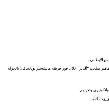
س الإيطالي .
وذكرت صحيفة “توتو سبورت” الإيطالية أن بوجبا تحدث مع أحد مشجعي يوفنتوس عن رغبته في العودة من جديد للبيانكونيري، أثناء تحيته للجماهير بملعب “أليانز” خلال فوز فريقه مانشستر يونايتد 2-1 بالجولة
انكونيري وتحيتهم.