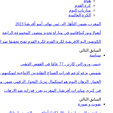
هواة
كرة القدم
مباريات اليوم
الكرة العالمية
المغرب يضمن التأهل إلى ثمن نهائي أمم أفريقيا 2023
أنغولا وبوركينافاسو في مباراة تحديد متصدر المجموعة الرابعة
الكونفيدرالية الإفريقية لكرة القدم لكرة القدم تفتح تحقيقا ضد 
السابق
التالي
سياسة
جيمى وروزالين كارتر.. 77 عامًا في القفص الذهبي
شميس يدعو لدعم قدرات الصناع التقليديين الإنتاجية لتمكنيهم
الخمار: الرهان اليوم هو استكمال تنزيل التحول الرقمي ضمن
في كبرى مناورات أفريقيا.. المغرب يعزز قدراته ضد الإرهاب
السابق
التالي
صوت و صورة
دينا تعود للسينما بفيلم “الملكة”: أخاف من الحسد ولهذا السبب 