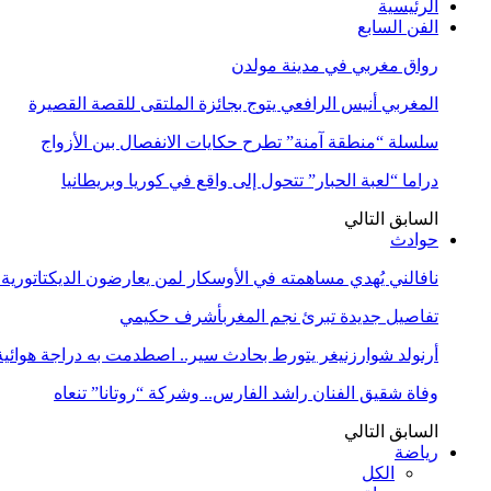
الرئيسية
الفن السابع
رواق مغربي في مدينة مولدن
المغربي أنيس الرافعي يتوج بجائزة الملتقى للقصة القصيرة
سلسلة “منطقة آمنة” تطرح حكايات الانفصال بين الأزواج
دراما “لعبة الحبار” تتحول إلى واقع في كوريا وبريطانيا
السابق
التالي
حوادث
نافالني يُهدي مساهمته في الأوسكار لمن يعارضون الديكتاتورية
تفاصيل جديدة تبرئ نجم المغربأشرف حكيمي
أرنولد شوارزنيغر يتورط بحادث سير.. اصطدمت به دراجة هوائية
وفاة شقيق الفنان راشد الفارس.. وشركة “روتانا” تنعاه
السابق
التالي
رياضة
الكل