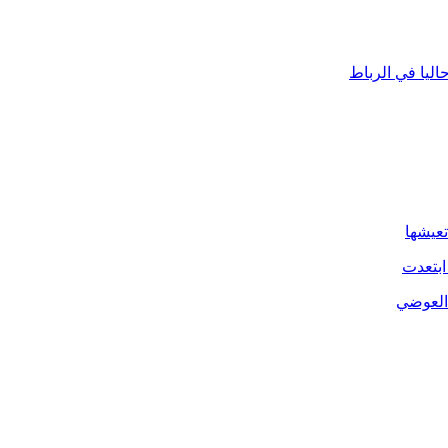
ليا في الرباط
تعيشها
ابتعدت
 العوضي