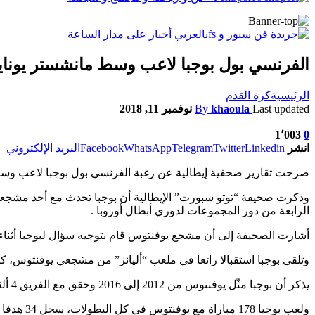
الفرنسي بول بوجبا لاعب وسط مانشستر يونايتد
الرئيسية
كرة القدم
Last updated
khaoula
By
نوفمبر 11, 2018
1٬003
0
انشر
Linkedin
Twitter
Telegram
WhatsApp
Facebook
البريد الإلكتروني
صرحت تقارير صحفية إيطالية عن رغبة الفرنسي بول بوجبا لاعب وسط م
الرابعة من دور المجموعات لدوري أبطال أوروبا .
أشارت الصحيفة إلى أن مشجع يوفنتوس قام بتوجيه سؤال لبوجبا أثناء مص
وتلقى بوجبا استقبالا رائعا في ملعب “أليانز” من مشجعي يوفنتوس، كم
يذكر أن بوجبا مثّل يوفنتوس من 2012 إلى 2016 وحقق مع الفريق 4 ألقاب للدوري ولقبين للكأس ومثلهما للسوبر وتأهل لنهائي دوري أبطال أوروبا 2015.
ولعب بوجبا 178 مباراة مع يوفنتوس في كل البطولات، سجل 34 هدفا وصنع 43 أخرى، قبل الانتقال لمانشستر يونايتد في صيف عام 2016.