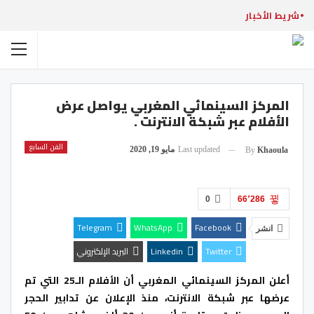
شريط الأخبار
المركز السينمائي المغربي يواصل عرض
الأفلام عبر شبكة الانترنت .
الفن السابع
Last updated
مايو 19, 2020
By
Khaoula
0
66٬286
Telegram
WhatsApp
Facebook
انشر
Twitter
Linkedin
البريد الإلكتروني
أعلن المركز السينمائي المغربي أن الأفلام الـ25 التي تم
عرضها عبر شبكة الانترنت، منذ الإعلان عن تدابير الحجر