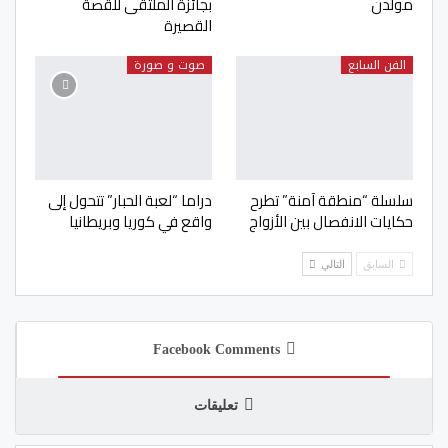
مولدن
بجائزة الملتقى للقصة
القصيرة
الفن السابع
صوت و صورة
سلسلة “منطقة آمنة” تطرح
دراما “لعبة الحبار” تتحول إلى
حكايات الانفصال بين الأزواج
واقع في كوريا وبريطانيا
السابق
التالي
Facebook Comments
تعليقات