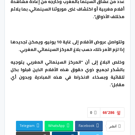
عدد من عشاق السينما بالمغرب وخارجه من إعادة مشاهدة
أفلام مغربية أو اكتشاف غنى موروثنا السينمائي، بما يلائم
مختلف الأذواق”.
وتتواصل عروض الأفلام إلى غاية 10 يونيو، ويمكن تجديدها
إذا لزم الأمر ذلك، حسب بلاغ المركز السينمائي المغربي.
وخلص البلاغ إلى أن “المركز السينمائي المغربي يتوجيه
بالشكر لجميع ذوي حقوق هذه الأفلام الذين قبلوا بكل
تلقائية وبسخاء الانخراط في هذه المبادرة وبدون أي
مقابل”.
0
66٬286
Telegram
WhatsApp
Facebook
انشر