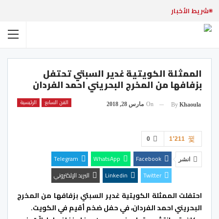
شريط الأخبار
الممثلة الكويتية ​غدير السبتي​ تحتفل
بزفافها من المخرج البحريني ​احمد الفردان​
الفن السابع
الرئيسية
On
مارس 28, 2018
By
Khaoula
0
1٬211
Telegram
WhatsApp
Facebook
انشر
Twitter
Linkedin
البريد الإلكتروني
احتفلت الممثلة الكويتية ​غدير السبتي​ بزفافها من المخرج
البحريني ​احمد الفردان​، في حفل ضخم أقيم في الكويت.