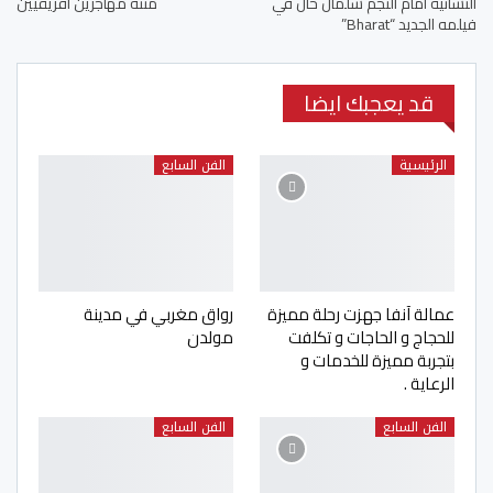
النسائية أمام النجم ​سلمان خان​ في
متنه مهاجرين افريقيين
فيلمه الجديد “Bharat”
قد يعجبك ايضا
الرئيسية
الفن السابع
عمالة آنفا جهزت رحلة مميزة
رواق مغربي في مدينة
للحجاج و الحاجات و تكلفت
مولدن
بتجربة مميزة للخدمات و
الرعاية .
الفن السابع
الفن السابع