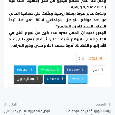
وكان قد انتشر مقطع فيديو من ​حفل زفاف​ها، اطلّت فيه
باطلالة ملكية وراقية.
ونشرت غدير صورة برفقة زوجها، وعلّقت على حسابها الخاص
عبر احد مواقع التواصل الاجتماعي قائلة: “من هنا تبدأ
الحياة.. الحمد الله رب العالمين”.
الجدير ذكره ان الحفل حضره عدد كبير من نجوم الفن في
الخليج العربي، ابرزهم: ​شيماء علي​، ​بثينة الرئيسي​ ، ليلى عبد
الله، إلهام الفضالة، أميرة محمد، أحلام حسن، و​فرح الصراف​.
0
1٬211
Telegram
WhatsApp
Facebook
انشر
Twitter
Linkedin
البريد الإلكتروني
السابق
التالي
بريانكا شوبرا​ تؤدي دور البطولة
البحرية المغربية تعترض قاربا على