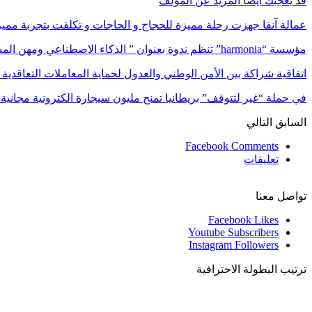
قد يعجبك ايضا
المزيد عن المؤلف
عمالة آنفا جهزت رحلة مميزة للحجاج و الحاجات و تكلفت بتجربة مميزة
مؤسسة “harmonia” تنظم ندوة بعنوان ” الذكاء الاصطناعي ومهن المستقبل:…
اتفاقية شراكة بين الأمن الوطني والعدول لحماية المعاملات التعاقدية 
في حملة “غير لتتوقف” بريطانيا تمنح مليون سيجارة الكترونية مجاني
السابق
التالي
Facebook Comments
تعليقات
تواصل معنا
Facebook
Likes
Youtube
Subscribers
Instagram
Followers
ترتيب البطولة الاحترافية