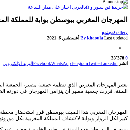
المهرجان المغربي ببوسطن بوابة للمملكة المغ
Gallery
مجتمع
Last updated
khaoula
By
أغسطس 6, 2021
33٬378
0
انشر
Linkedin
Twitter
Telegram
WhatsApp
Facebook
البريد الإلكتروني
يعتبر المهرجان المغربي الذي تنظمه جمعية مصير، الجمعية الم
السنة، قررت جمعية مصير أن يتزامن المهرجان في دورته الخ
كبير لكل الزوار وبوابة لاكتشاف المملكة المغربية بكل موروثه
سيعرف المهرجان هذه السنة في حلته الخامسة حضور عدد كبي