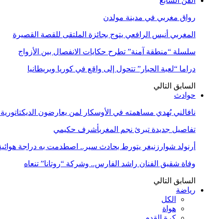
الفن السابع
رواق مغربي في مدينة مولدن
المغربي أنيس الرافعي يتوج بجائزة الملتقى للقصة القصيرة
سلسلة “منطقة آمنة” تطرح حكايات الانفصال بين الأزواج
دراما “لعبة الحبار” تتحول إلى واقع في كوريا وبريطانيا
السابق
التالي
حوادث
نافالني يُهدي مساهمته في الأوسكار لمن يعارضون الديكتاتورية
تفاصيل جديدة تبرئ نجم المغربأشرف حكيمي
أرنولد شوارزنيغر يتورط بحادث سير.. اصطدمت به دراجة هوائية
وفاة شقيق الفنان راشد الفارس.. وشركة “روتانا” تنعاه
السابق
التالي
رياضة
الكل
هواة
كرة القدم