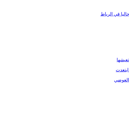
ليا في الرباط
تعيشها
ابتعدت
 العوضي