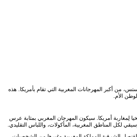
س، من أكبر المهرجانات المغربية التي تقام بأمريكا. هذه
وطن الأم.
رر استحضار محطة تاريخية كبرى في ملحمة الوحدة ليكون يوم 14 غشت يوما تاريخيا لِمغاربة أمريكا. سيكون المهرجان المغربي بمثابة عرس
سيقي لكل المناطق المغربية، المأكولات، واللباس التقليدي.
قنصل الشرفية للمملكة المغربية وغيرها من الشخصيات