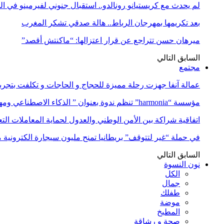
لم يحدث مع كريستيانو رونالدو.. استقبال جنوني لفيرمينو في ا
بعد تكريمها بمهرجان الرباط.. هالة صدقي تشكر المغرب
ميرهان حسن تتراجع عن قرار اعتزالها: “ماكنتش أقصد”
السابق
التالي
مجتمع
عمالة آنفا جهزت رحلة مميزة للحجاج و الحاجات و تكلفت بتجربة
مؤسسة “harmonia” تنظم ندوة بعنوان ” الذكاء الاصطناعي ومهن المستقبل:…
اتفاقية شراكة بين الأمن الوطني والعدول لحماية المعاملات التع
في حملة “غير لتتوقف” بريطانيا تمنح مليون سيجارة الكترونية 
السابق
التالي
نون النسوة
الكل
جمال
طفلك
موضة
المطبخ
صحة و رشاقة