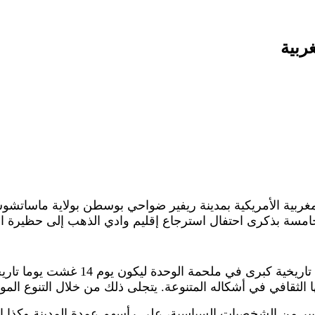
ربية
غربية الأمريكية بمدينة ريفير ضواحي بوسطن بولاية ماساتشوست
امسة بذكرى احتفال استرجاع إقليم وادي الذهب إلى حظيرة ال
المهرجان المغربي هذا الصيف ببوسطن ق
ا الثقافي في أشكاله المتنوعة. يتجلى ذلك من خلال التنوع المو
ر من الشخصيات السياسية، على رأسهم عمدة المدينة وكذا ال