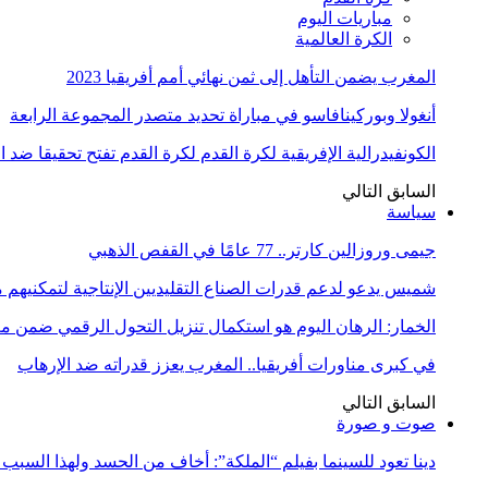
مباريات اليوم
الكرة العالمية
المغرب يضمن التأهل إلى ثمن نهائي أمم أفريقيا 2023
أنغولا وبوركينافاسو في مباراة تحديد متصدر المجموعة الرابعة
الكونفيدرالية الإفريقية لكرة القدم لكرة القدم تفتح تحقيقا ضد 
السابق
التالي
سياسة
جيمى وروزالين كارتر.. 77 عامًا في القفص الذهبي
شميس يدعو لدعم قدرات الصناع التقليديين الإنتاجية لتمكنيهم
الخمار: الرهان اليوم هو استكمال تنزيل التحول الرقمي ضمن
في كبرى مناورات أفريقيا.. المغرب يعزز قدراته ضد الإرهاب
السابق
التالي
صوت و صورة
دينا تعود للسينما بفيلم “الملكة”: أخاف من الحسد ولهذا السبب 