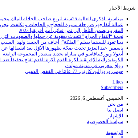
شريط الأخبار
بمناسبة الذكرى الغالية 25سنة لتربع صاحب الجلالة الملك محمد السادس نصره الله على عرش اسلافه المنعمين ؛اقدم هذه القصيدة بعنوان: Mon fidèle Roi Mohammed vI
عمالة آنفا جهزت رحلة مميزة للحجاج و الحاجات و تكلفت بتجربة
المغرب يضمن التأهل إلى ثمن نهائي أمم أفريقيا 2023
نجمة “التفاح الحرام” تتحدث بعقوية عن حملها والصعوبات التي 
دينا تعود للسينما بفيلم “الملكة”: أخاف من الحسد ولهذا السبب 
ياسمين عبد العزيز تحدث ضجّة بظهورها الأوّل بعد انفصالها عن
أنغولا وبوركينافاسو في مباراة تحديد متصدر المجموعة الرابعة
الكونفيدرالية الإفريقية لكرة القدم لكرة القدم تفتح تحقيقا ضد ا
رواق مغربي في مدينة مولدن
جيمى وروزالين كارتر.. 77 عامًا في القفص الذهبي
Likes
Subscribers
الخميس, أغسطس 6, 2026
من نحن
اتصل بنا
للإشهار
سياسة الخصوصية
الرئيسية