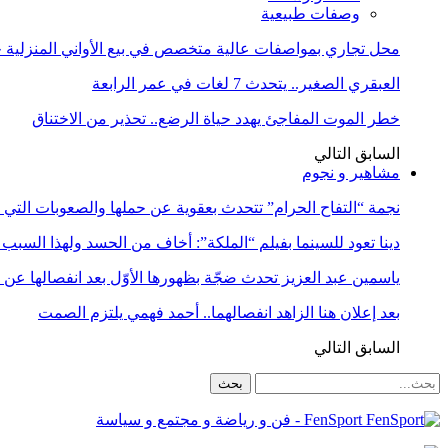
وصفات طبيعية
محل تجاري بمواصفات عالية متخصص في بيع الأواني المنزلية حا
العبقري الصغير.. يتحدث 7 لغات في عمر الرابعة
خطر الموت المفاجئ يهدد حياة الرضع.. تحذير من الاختناق
السابق
التالي
مشاهير و نجوم
نجمة “التفاح الحرام” تتحدث بعقوية عن حملها والصعوبات التي 
دينا تعود للسينما بفيلم “الملكة”: أخاف من الحسد ولهذا السبب 
ياسمين عبد العزيز تحدث ضجّة بظهورها الأوّل بعد انفصالها عن
بعد إعلان هنا الزاهد انفصالهما.. أحمد فهمي يلتزم الصمت
السابق
التالي
FenSport - فن و رياضة و مجتمع و سياسة