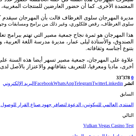
المعتمدة الأخرى. كما أن حضور العارضين للمنتجات المغربية،
مديرة المهرجان سلوى الغرظاف قالت بأن المهرجان سيقدم كل 
سلوى الغرظاف، رقص فلكلوري، وغير ذلك من برامج ومسابقات وجوائز
هذا المهرجان هو ثمرة نجاح جمعية مصير التي تهتم ببرامج تع
الصندوق، والأستاذة ليلى عمار، مديرة مدرسة اللغة العربية
بتنوع أجناسه وثقافاته.
علاوة على المهرجان، جمعية مصير تسهر أيضا هذه السنة على 
أخرى، ماديا ومعرفيا، للتعريف بثقافاتهم والاعتزاز بالأصل لد
33٬378
0
انشر
Linkedin
Twitter
Telegram
WhatsApp
Facebook
البريد الإلكتروني
السابق
المنتدى العالمي للنيكوتين- الدعوة لتضافر جهود صناع القرار للوصول
التالي
Vulkan Vegas Casino Test