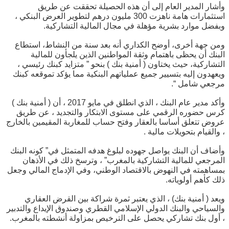
وأشار المدير العام إلى أن هذه الحصيلة تحققت عن طريق
استثمارات هامة ناهزت 300 مليون درهم لتطوير العرض البنكي ،
وبفضل موارد بشرية مؤهلة في مجال المالية التشاركية.
ومن جهة أخرى، أوضح الكداري أنه بعد سنة من النشاط، استطاع
البنك أن يحظى باهتمام وثقة المواطنين الذين يلجأون للمالية
التشاركية، حيث يختاون ( أمنية بنك ) بنحو ” متزايد كبنك رئيسي ،
ويعهدون إليه بتسيير جميع عملياتهم البنكية مما يؤكد تموقعه كبنك
مرجعي شامل “.
وأكد مدير عام البنك ، الذي انطلق في مايو 2017 ، أن ( أمنية بنك )
كرس حضوره الرقمي على مستوى الابتكار والتجديد ، عن طريق
عروض تتعلق أساسا بالعقار وفتح حساب للمغاربة المقيمين بالخارج
، والقيام بتحويلات مالية .
وأضاف أن البنك يواصل جهوده لبلوغ هدفه المتمثل في” كونه البنك
المرجعي للمالية التشاركية بالمغرب” ، وترسخ ذلك في الأذهان
بمساهمته في النهوض بالاقتصاد الوطني، وفي الإدماج المالي وجعل
ذلك كأهم أولوياته.
ويعد ( أمنية بنك) ، الذي يعتبر ثمرة شراكة بين القرض العقاري
والسياحي والبنك الدولي الإسلامي القطري وصندوق الإيداع والتدبير
، أول بنك تشاركي يحصل على الترخيص بمزاولة أنشطته بالمغرب.