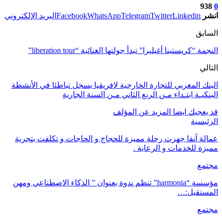
938
0
انشر
Linkedin
Twitter
Telegram
WhatsApp
Facebook
البريد الإلكتروني
السابق
النجمة “كريستينا أغيليرا” تبدأ جولتها الغنائية “liberation tour”
التالي
البنك المغربي للتجارة الخارجية لإفريقيا يسجل تباطئا في الأنشطة
البنكيـة ابتـداء مـن الربع الثاني مـن السنة الجارية
قد يعجبك ايضا
المزيد عن المؤلف
الرئيسية
عمالة آنفا جهزت رحلة مميزة للحجاج و الحاجات و تكلفت بتجربة
مميزة للخدمات و الرعاية .
مجتمع
مؤسسة “harmonia” تنظم ندوة بعنوان ” الذكاء الاصطناعي ومهن
المستقبل:…
مجتمع