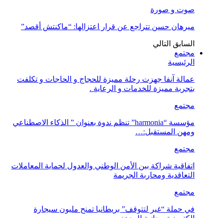
صوت و صورة
ميرهان حسن تتراجع عن قرار اعتزالها: “ماكنتش أقصد”
السابق
التالي
مجتمع
الرئيسية
عمالة آنفا جهزت رحلة مميزة للحجاج و الحاجات و تكلفت
بتجربة مميزة للخدمات و الرعاية .
مجتمع
مؤسسة “harmonia” تنظم ندوة بعنوان ” الذكاء الاصطناعي
ومهن المستقبل:…
مجتمع
اتفاقية شراكة بين الأمن الوطني والعدول لحماية المعاملات
التعاقدية ومحاربة الجريمة
مجتمع
في حملة “غير لتتوقف” بريطانيا تمنح مليون سيجارة