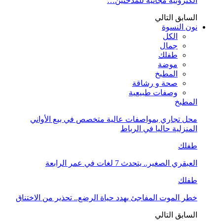
الكترونية مجانية للمدخنين…
السابق
التالي
نون النسوة
الكل
جمال
طفلك
موضة
المطبخ
صحة و رشاقة
وصفات طبيعية
المطبخ
محل تجاري بمواصفات عالية متخصص في بيع الأواني
المنزلية حاليا في الرباط
طفلك
العبقري الصغير.. يتحدث 7 لغات في عمر الرابعة
طفلك
خطر الموت المفاجئ يهدد حياة الرضع.. تحذير من الاختناق
السابق
التالي