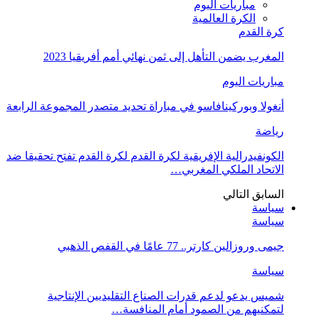
مباريات اليوم
الكرة العالمية
كرة القدم
المغرب يضمن التأهل إلى ثمن نهائي أمم أفريقيا 2023
مباريات اليوم
أنغولا وبوركينافاسو في مباراة تحديد متصدر المجموعة الرابعة
رياضة
الكونفيدرالية الإفريقية لكرة القدم لكرة القدم تفتح تحقيقا ضد
الاتحاد الملكي المغربي…
السابق
التالي
سياسة
سياسة
جيمى وروزالين كارتر.. 77 عامًا في القفص الذهبي
سياسة
شميس يدعو لدعم قدرات الصناع التقليديين الإنتاجية
لتمكنيهم من الصمود أمام المنافسة…