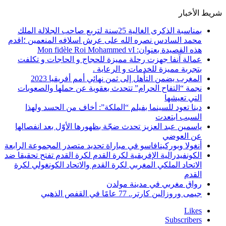
شريط الأخبار
بمناسبة الذكرى الغالية 25سنة لتربع صاحب الجلالة الملك
محمد السادس نصره الله على عرش اسلافه المنعمين ؛اقدم
هذه القصيدة بعنوان: Mon fidèle Roi Mohammed vI
عمالة آنفا جهزت رحلة مميزة للحجاج و الحاجات و تكلفت
بتجربة مميزة للخدمات و الرعاية .
المغرب يضمن التأهل إلى ثمن نهائي أمم أفريقيا 2023
نجمة “التفاح الحرام” تتحدث بعقوية عن حملها والصعوبات
التي تعيشها
دينا تعود للسينما بفيلم “الملكة”: أخاف من الحسد ولهذا
السبب ابتعدت
ياسمين عبد العزيز تحدث ضجّة بظهورها الأوّل بعد انفصالها
عن العوضي
أنغولا وبوركينافاسو في مباراة تحديد متصدر المجموعة الرابعة
الكونفيدرالية الإفريقية لكرة القدم لكرة القدم تفتح تحقيقا ضد
الاتحاد الملكي المغربي لكرة القدم والاتحاد الكونغولي لكرة
القدم
رواق مغربي في مدينة مولدن
جيمى وروزالين كارتر.. 77 عامًا في القفص الذهبي
Likes
Subscribers