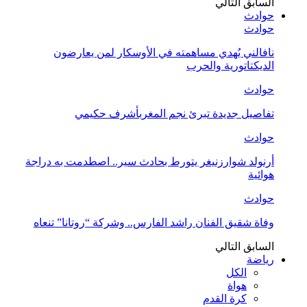
السابق
التالي
حوادث
حوادث
نافالني يُهدي مساهمته في الأوسكار لمن يعارضون
الديكتاتورية والحرب
حوادث
تفاصيل جديدة تبرئ نجم المغربأشرف حكيمي
حوادث
أرنولد شوارزنيغر يتورط بحادث سير.. اصطدمت به دراجة
هوائية
حوادث
وفاة شقيق الفنان راشد الفارس.. وشركة “روتانا” تنعاه
السابق
التالي
رياضة
الكل
هواة
كرة القدم