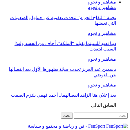
مشاهير و نجوم
مشاهير و نجوم
نجمة “التفاح الحرام” تتحدث بعقوية عن حملها والصعوبات
التي تعيشها
مشاهير و نجوم
دينا تعود للسينما بفيلم “الملكة”: أخاف من الحسد ولهذا
السبب ابتعدت
مشاهير و نجوم
ياسمين عبد العزيز تحدث ضجّة بظهورها الأوّل بعد انفصالها
عن العوضي
مشاهير و نجوم
بعد إعلان هنا الزاهد انفصالهما.. أحمد فهمي يلتزم الصمت
السابق
التالي
FenSport - فن و رياضة و مجتمع و سياسة