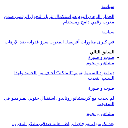
سياسة
الخمار: الرهان اليوم هو استكمال تنزيل التحول الرقمي ضمن
مغرب رقمي دامج ومستدام
سياسة
في كبرى مناورات أفريقيا.. المغرب يعزز قدراته ضد الإرهاب
السابق
التالي
صوت و صورة
مشاهير و نجوم
دينا تعود للسينما بفيلم “الملكة”: أخاف من الحسد ولهذا
السبب ابتعدت
صوت و صورة
لم يحدث مع كريستيانو رونالدو.. استقبال جنوني لفيرمينو في
السعودية
مشاهير و نجوم
بعد تكريمها بمهرجان الرباط.. هالة صدقي تشكر المغرب