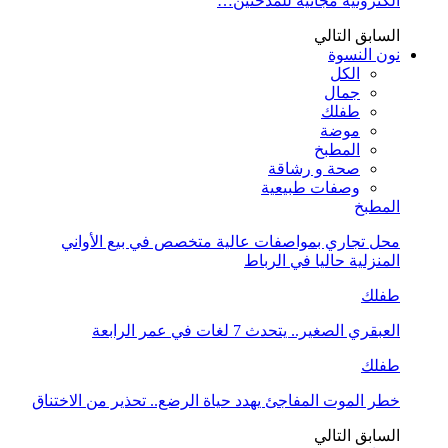
الكترونية مجانية للمدخنين…
السابق
التالي
نون النسوة
الكل
جمال
طفلك
موضة
المطبخ
صحة و رشاقة
وصفات طبيعية
المطبخ
محل تجاري بمواصفات عالية متخصص في بيع الأواني
المنزلية حاليا في الرباط
طفلك
العبقري الصغير.. يتحدث 7 لغات في عمر الرابعة
طفلك
خطر الموت المفاجئ يهدد حياة الرضع.. تحذير من الاختناق
السابق
التالي