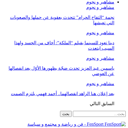
مشاهير و نجوم
مشاهير و نجوم
نجمة “التفاح الحرام” تتحدث بعقوية عن حملها والصعوبات
التي تعيشها
مشاهير و نجوم
دينا تعود للسينما بفيلم “الملكة”: أخاف من الحسد ولهذا
السبب ابتعدت
مشاهير و نجوم
ياسمين عبد العزيز تحدث ضجّة بظهورها الأوّل بعد انفصالها
عن العوضي
مشاهير و نجوم
بعد إعلان هنا الزاهد انفصالهما.. أحمد فهمي يلتزم الصمت
السابق
التالي
FenSport - فن و رياضة و مجتمع و سياسة