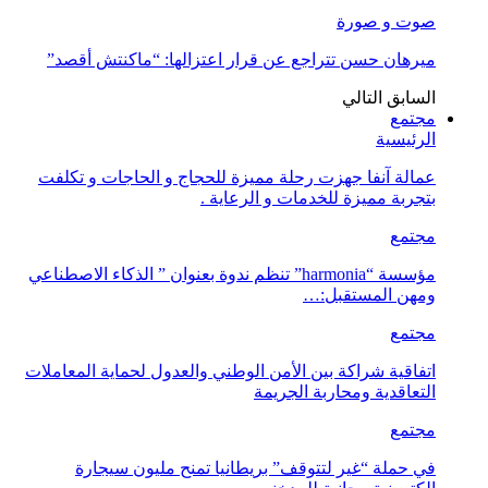
صوت و صورة
ميرهان حسن تتراجع عن قرار اعتزالها: “ماكنتش أقصد”
السابق
التالي
مجتمع
الرئيسية
عمالة آنفا جهزت رحلة مميزة للحجاج و الحاجات و تكلفت
بتجربة مميزة للخدمات و الرعاية .
مجتمع
مؤسسة “harmonia” تنظم ندوة بعنوان ” الذكاء الاصطناعي
ومهن المستقبل:…
مجتمع
اتفاقية شراكة بين الأمن الوطني والعدول لحماية المعاملات
التعاقدية ومحاربة الجريمة
مجتمع
في حملة “غير لتتوقف” بريطانيا تمنح مليون سيجارة