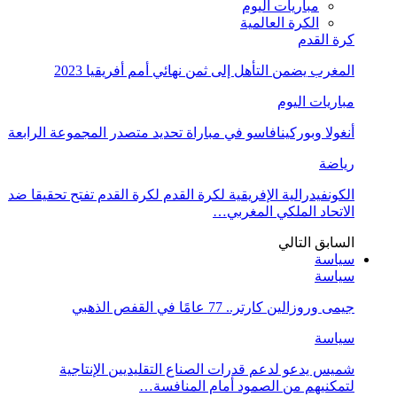
مباريات اليوم
الكرة العالمية
كرة القدم
المغرب يضمن التأهل إلى ثمن نهائي أمم أفريقيا 2023
مباريات اليوم
أنغولا وبوركينافاسو في مباراة تحديد متصدر المجموعة الرابعة
رياضة
الكونفيدرالية الإفريقية لكرة القدم لكرة القدم تفتح تحقيقا ضد
الاتحاد الملكي المغربي…
السابق
التالي
سياسة
سياسة
جيمى وروزالين كارتر.. 77 عامًا في القفص الذهبي
سياسة
شميس يدعو لدعم قدرات الصناع التقليديين الإنتاجية
لتمكنيهم من الصمود أمام المنافسة…