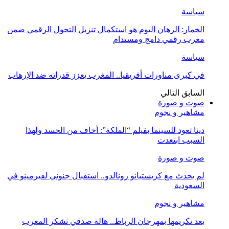
سياسة
الخمار: الرهان اليوم هو استكمال تنزيل التحول الرقمي ضمن
مغرب رقمي دامج ومستدام
سياسة
في كبرى مناورات أفريقيا.. المغرب يعزز قدراته ضد الإرهاب
السابق
التالي
صوت و صورة
مشاهير و نجوم
دينا تعود للسينما بفيلم “الملكة”: أخاف من الحسد ولهذا
السبب ابتعدت
صوت و صورة
لم يحدث مع كريستيانو رونالدو.. استقبال جنوني لفيرمينو في
السعودية
مشاهير و نجوم
بعد تكريمها بمهرجان الرباط.. هالة صدقي تشكر المغرب