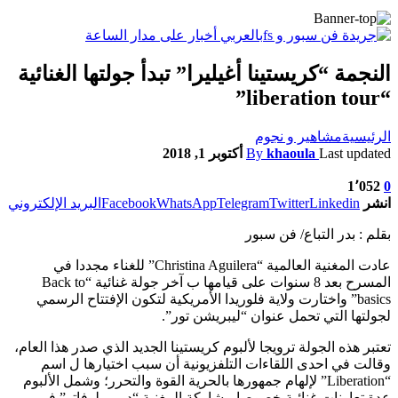
النجمة “كريستينا أغيليرا” تبدأ جولتها الغنائية
“liberation tour”
الرئيسية
مشاهير و نجوم
Last updated
khaoula
By
أكتوبر 1, 2018
1٬052
0
انشر
Linkedin
Twitter
Telegram
WhatsApp
Facebook
البريد الإلكتروني
بقلم : بدر التباع/ فن سبور
عادت المغنية العالمية “Christina Aguilera” للغناء مجددا في
المسرح بعد 8 سنوات على قيامها ب آخر جولة غنائية “Back to
basics” واختارت ولاية فلوريدا الأمريكية لتكون الإفتتاح الرسمي
لجولتها التي تحمل عنوان “ليبريشن تور”.
تعتبر هذه الجولة ترويجا لألبوم كريستينا الجديد الذي صدر هذا العام،
وقالت في احدى اللقاءات التلفزيونية أن سبب اختيارها ل اسم
“Liberation” لإلهام جمهورها بالحرية القوة والتحرر؛ وشمل الألبوم
عدة تعاونات غنائية خصوصا مشاركة المغنية “ديمي لوفاتو” في