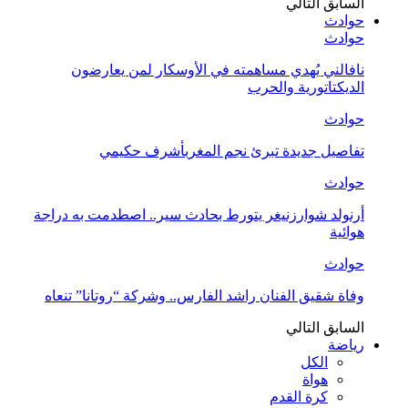
السابق
التالي
حوادث
حوادث
نافالني يُهدي مساهمته في الأوسكار لمن يعارضون
الديكتاتورية والحرب
حوادث
تفاصيل جديدة تبرئ نجم المغربأشرف حكيمي
حوادث
أرنولد شوارزنيغر يتورط بحادث سير.. اصطدمت به دراجة
هوائية
حوادث
وفاة شقيق الفنان راشد الفارس.. وشركة “روتانا” تنعاه
السابق
التالي
رياضة
الكل
هواة
كرة القدم