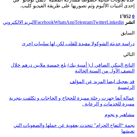
إحدى أغنيات الألبوم وثم تصوريها على طريقة الفيديو كليب.
1٬052
0
انشر
Linkedin
Twitter
Telegram
WhatsApp
Facebook
البريد الإلكتروني
السابق
دراسة حديثة الشوكولا مفيدة للقلب لكن لها سلبيات اخرى
التالي
الناتج البنكي الصافي ل( أمنية بنك) بلغ خمسة ملايين درهم خلال
النصف الأول من السنة الحالية
قد يعجبك ايضا
المزيد عن المؤلف
الرئيسية
عمالة آنفا جهزت رحلة مميزة للحجاج و الحاجات و تكلفت بتجربة
مميزة للخدمات و الرعاية .
مشاهير و نجوم
نجمة “التفاح الحرام” تتحدث بعقوية عن حملها والصعوبات التي
تعيشها