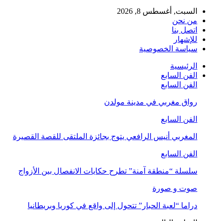
السبت, أغسطس 8, 2026
من نحن
اتصل بنا
للإشهار
سياسة الخصوصية
الرئيسية
الفن السابع
الفن السابع
رواق مغربي في مدينة مولدن
الفن السابع
المغربي أنيس الرافعي يتوج بجائزة الملتقى للقصة القصيرة
الفن السابع
سلسلة “منطقة آمنة” تطرح حكايات الانفصال بين الأزواج
صوت و صورة
دراما “لعبة الحبار” تتحول إلى واقع في كوريا وبريطانيا