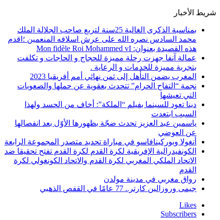
شريط الأخبار
بمناسبة الذكرى الغالية 25سنة لتربع صاحب الجلالة الملك
محمد السادس نصره الله على عرش اسلافه المنعمين ؛اقدم
هذه القصيدة بعنوان: Mon fidèle Roi Mohammed vI
عمالة آنفا جهزت رحلة مميزة للحجاج و الحاجات و تكلفت
بتجربة مميزة للخدمات و الرعاية .
المغرب يضمن التأهل إلى ثمن نهائي أمم أفريقيا 2023
نجمة “التفاح الحرام” تتحدث بعقوية عن حملها والصعوبات
التي تعيشها
دينا تعود للسينما بفيلم “الملكة”: أخاف من الحسد ولهذا
السبب ابتعدت
ياسمين عبد العزيز تحدث ضجّة بظهورها الأوّل بعد انفصالها
عن العوضي
أنغولا وبوركينافاسو في مباراة تحديد متصدر المجموعة الرابعة
الكونفيدرالية الإفريقية لكرة القدم لكرة القدم تفتح تحقيقا ضد
الاتحاد الملكي المغربي لكرة القدم والاتحاد الكونغولي لكرة
القدم
رواق مغربي في مدينة مولدن
جيمى وروزالين كارتر.. 77 عامًا في القفص الذهبي
Likes
Subscribers