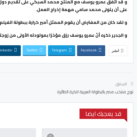
و قد اتفق عمرو يوسف مع المنتج محمد السبكي على تقديم دول البط
على أن يتولى محمد سامي مهمة إخراج العمل.
و لقد كان من المفترض أن يقوم الممثل أمير كرارة ببطولة الفيلم،
و الجدير ذكره أنّ عمرو يوسف رزق مؤخرًا بمولودته الأولى من زوج
inkedin
Twitter
Telegram
Facebook
انشر
السابق
توج منتخب مصر بالبطولة العربية للكرة الطائرة
قد يعجبك ايضا