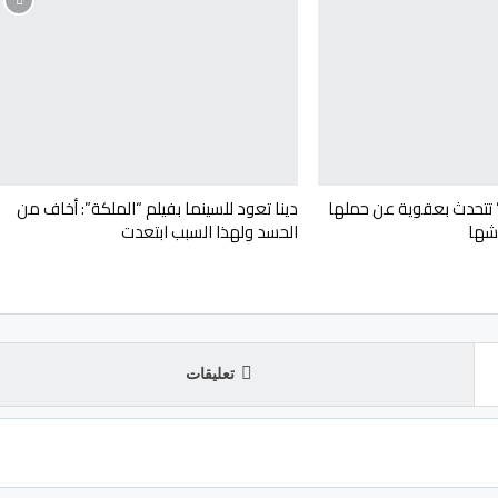
” تتحدث بعقوية عن حملها
دينا تعود للسينما بفيلم “الملكة”: أخاف من
شها
الحسد ولهذا السبب ابتعدت
تعليقات