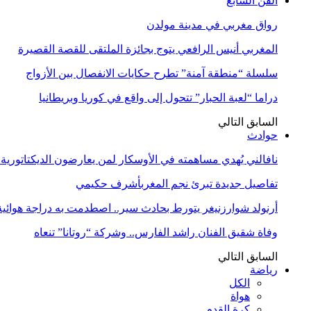
الفن السابع
رواق مغربي في مدينة مولدن
المغربي أنيس الرافعي يتوج بجائزة الملتقى للقصة القصيرة
سلسلة “منطقة آمنة” تطرح حكايات الانفصال بين الأزواج
دراما “لعبة الحبار” تتحول إلى واقع في كوريا وبريطانيا
السابق
التالي
حوادث
نافالني يُهدي مساهمته في الأوسكار لمن يعارضون الديكتاتورية
تفاصيل جديدة تبرئ نجم المغربأشرف حكيمي
أرنولد شوارزنيغر يتورط بحادث سير.. اصطدمت به دراجة هوائية
وفاة شقيق الفنان راشد الفارس.. وشركة “روتانا” تنعاه
السابق
التالي
رياضة
الكل
هواة
كرة القدم