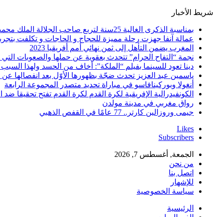
شريط الأخبار
بمناسبة الذكرى الغالية 25سنة لتربع صاحب الجلالة الملك محمد السادس نصره الله على عرش اسلافه المنعمين ؛اقدم هذه القصيدة بعنوان: Mon fidèle Roi Mohammed vI
عمالة آنفا جهزت رحلة مميزة للحجاج و الحاجات و تكلفت بتجربة
المغرب يضمن التأهل إلى ثمن نهائي أمم أفريقيا 2023
نجمة “التفاح الحرام” تتحدث بعقوية عن حملها والصعوبات التي 
دينا تعود للسينما بفيلم “الملكة”: أخاف من الحسد ولهذا السبب 
ياسمين عبد العزيز تحدث ضجّة بظهورها الأوّل بعد انفصالها عن
أنغولا وبوركينافاسو في مباراة تحديد متصدر المجموعة الرابعة
الكونفيدرالية الإفريقية لكرة القدم لكرة القدم تفتح تحقيقا ضد ا
رواق مغربي في مدينة مولدن
جيمى وروزالين كارتر.. 77 عامًا في القفص الذهبي
Likes
Subscribers
الجمعة, أغسطس 7, 2026
من نحن
اتصل بنا
للإشهار
سياسة الخصوصية
الرئيسية