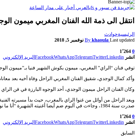
انتقل الى ذمة الله الفنان المغربي ميمون الو
الرئيسية
حوادث
Last updated
khaoula
By
نوفمبر 5, 2018
1٬264
0
انشر
Linkedin
Twitter
Telegram
WhatsApp
Facebook
البريد الإلكتروني
توفي فنان “الراي” المغربي، ميمون بكوش الشهير فنيا بـ”ميمون الوجد
وأكد كمال الوجدي، شقيق الفنان المغربي الراحل وفاة أخيه بعد معا
وكان الفنان الراحل ميمون الوجدي، أحد الوجوه البارزة في فن الراي 
صدرت سنة 1984، وجاءت في ألبوم ضم أيضا أغنيته الشهيرة “أنا ما نوليش”، وفي السنة ذاتها أصدر ألبوم “الشدة ما تدوم”، ليواصل مسيرته الفنية حتى سنة 2010 بإصدار 18 ألبوما غنائيا.
1٬264
0
انشر
Linkedin
Twitter
Telegram
WhatsApp
Facebook
البريد الإلكتروني
السابق