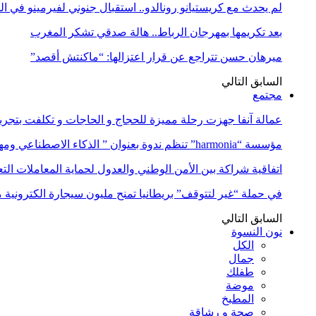
لم يحدث مع كريستيانو رونالدو.. استقبال جنوني لفيرمينو في ا
بعد تكريمها بمهرجان الرباط.. هالة صدقي تشكر المغرب
ميرهان حسن تتراجع عن قرار اعتزالها: “ماكنتش أقصد”
السابق
التالي
مجتمع
عمالة آنفا جهزت رحلة مميزة للحجاج و الحاجات و تكلفت بتجربة
مؤسسة “harmonia” تنظم ندوة بعنوان ” الذكاء الاصطناعي ومهن المستقبل:…
اتفاقية شراكة بين الأمن الوطني والعدول لحماية المعاملات التع
في حملة “غير لتتوقف” بريطانيا تمنح مليون سيجارة الكترونية 
السابق
التالي
نون النسوة
الكل
جمال
طفلك
موضة
المطبخ
صحة و رشاقة