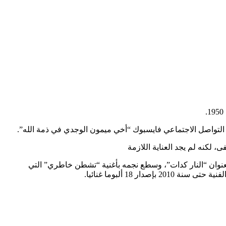
 التواصل الاجتماعي فايسبوك “أخي ميمون الوجدي في ذمة الله”.
 لكنه لم يجد العناية اللازمة
ث بدأ مسيرته الفنية سنة 1980 بـ”حبيبي اسمر اللون”، وفي سنة 1982 أصدر أول ألبوم له بعنوان “النار كدات”، وسطع نجمه بأغنية “تشطن خاطري” التي