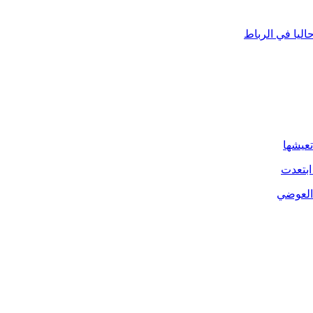
ليا في الرباط
تعيشها
ابتعدت
 العوضي