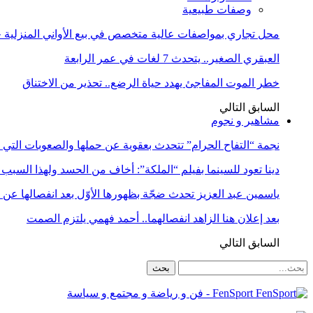
وصفات طبيعية
محل تجاري بمواصفات عالية متخصص في بيع الأواني المنزلية حا
العبقري الصغير.. يتحدث 7 لغات في عمر الرابعة
خطر الموت المفاجئ يهدد حياة الرضع.. تحذير من الاختناق
السابق
التالي
مشاهير و نجوم
نجمة “التفاح الحرام” تتحدث بعقوية عن حملها والصعوبات التي 
دينا تعود للسينما بفيلم “الملكة”: أخاف من الحسد ولهذا السبب 
ياسمين عبد العزيز تحدث ضجّة بظهورها الأوّل بعد انفصالها عن
بعد إعلان هنا الزاهد انفصالهما.. أحمد فهمي يلتزم الصمت
السابق
التالي
FenSport - فن و رياضة و مجتمع و سياسة