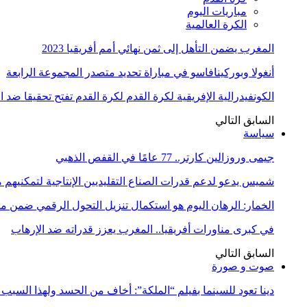
مباريات اليوم
الكرة العالمية
المغرب يضمن التأهل إلى ثمن نهائي أمم أفريقيا 2023
أنغولا وبوركينافاسو في مباراة تحديد متصدر المجموعة الرابعة
الكونفيدرالية الإفريقية لكرة القدم لكرة القدم تفتح تحقيقا ضد 
السابق
التالي
سياسة
جيمى وروزالين كارتر.. 77 عامًا في القفص الذهبي
شميس يدعو لدعم قدرات الصناع التقليديين الإنتاجية لتمكنيهم
الخمار: الرهان اليوم هو استكمال تنزيل التحول الرقمي ضمن
في كبرى مناورات أفريقيا.. المغرب يعزز قدراته ضد الإرهاب
السابق
التالي
صوت و صورة
دينا تعود للسينما بفيلم “الملكة”: أخاف من الحسد ولهذا السبب 