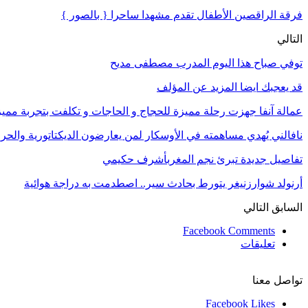
فرقة الراقصين الأطفال تقدم مشهدا ساحرا { بالصور }
التالي
توفي صباح هذا اليوم المدرب مصطفى مديح
قد يعجبك ايضا
المزيد عن المؤلف
عمالة آنفا جهزت رحلة مميزة للحجاج و الحاجات و تكلفت بتجربة مميزة
نافالني يُهدي مساهمته في الأوسكار لمن يعارضون الديكتاتورية والح
تفاصيل جديدة تبرئ نجم المغربأشرف حكيمي
أرنولد شوارزنيغر يتورط بحادث سير.. اصطدمت به دراجة هوائية
السابق
التالي
Facebook Comments
تعليقات
تواصل معنا
Facebook
Likes