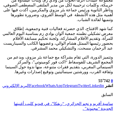
مجموعة عبيدات الرما الخوت من وادي زم، وبنات عيساوة من
خريبكة، وكلمات ترحيبية لكل من مدير الملتقى المصطفى الصوفي،
وناظر الثانوية ورئيس جماعة بئر مزوي والمكرمين، أكدت فيها على
أهمية مثل هذه الأنشطة في الوسط القروي، وضرورة تطويرها
وتنميها لفائدة الشباب.
كما شهد الافتتاح، الذي حضرته فعاليات فنية وجمعوية، إطلاق
معرض تشكيلي نظمته جمعية ألوان بوادي زم بمناسبة اليوم العالمي
للمرأة، وتقديم الأفلام المشاركة، ولجنة تحكيم مسابقة الأفلام
بحضور رئيسها الممثل هشام الوالي، وعضويها الكاتب والسيناريست
عبد الرحمان مسحت، والتشكيلي محمد المشرفي.
وتتميز الدورة، التي تقام بشراكة مع جماعة بئر مزوي، وبدعم من
المجمع الشريف للفوسفاط “اكت فور كومينوتي”، والمركز
السينمائي المغربي، بتقديم فقرات متنوعة، منها ندوة حول السينما
وثقافة القرب، وورشتين سينمائيتين وتوقيع إصدارات وغيرها.
55٬742
0
انشر
Linkedin
Twitter
Telegram
WhatsApp
Facebook
البريد الإلكتروني
السابق
سامية أقريو و نجم الجزائري، “ريفكا”، في فيديو كليب أغنيتها
الجديدة “مجنونة” .