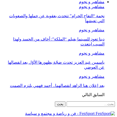
مشاهير و نجوم
مشاهير و نجوم
نجمة “التفاح الحرام” تتحدث بعقوية عن حملها والصعوبات
التي تعيشها
مشاهير و نجوم
دينا تعود للسينما بفيلم “الملكة”: أخاف من الحسد ولهذا
السبب ابتعدت
مشاهير و نجوم
ياسمين عبد العزيز تحدث ضجّة بظهورها الأوّل بعد انفصالها
عن العوضي
مشاهير و نجوم
بعد إعلان هنا الزاهد انفصالهما.. أحمد فهمي يلتزم الصمت
السابق
التالي
FenSport - فن و رياضة و مجتمع و سياسة