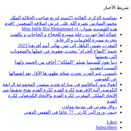
شريط الأخبار
بمناسبة الذكرى الغالية 25سنة لتربع صاحب الجلالة الملك
محمد السادس نصره الله على عرش اسلافه المنعمين ؛اقدم
هذه القصيدة بعنوان: Mon fidèle Roi Mohammed vI
عمالة آنفا جهزت رحلة مميزة للحجاج و الحاجات و تكلفت
بتجربة مميزة للخدمات و الرعاية .
المغرب يضمن التأهل إلى ثمن نهائي أمم أفريقيا 2023
نجمة “التفاح الحرام” تتحدث بعقوية عن حملها والصعوبات
التي تعيشها
دينا تعود للسينما بفيلم “الملكة”: أخاف من الحسد ولهذا
السبب ابتعدت
ياسمين عبد العزيز تحدث ضجّة بظهورها الأوّل بعد انفصالها
عن العوضي
أنغولا وبوركينافاسو في مباراة تحديد متصدر المجموعة الرابعة
الكونفيدرالية الإفريقية لكرة القدم لكرة القدم تفتح تحقيقا ضد
الاتحاد الملكي المغربي لكرة القدم والاتحاد الكونغولي لكرة
القدم
رواق مغربي في مدينة مولدن
جيمى وروزالين كارتر.. 77 عامًا في القفص الذهبي
Likes
Subscribers