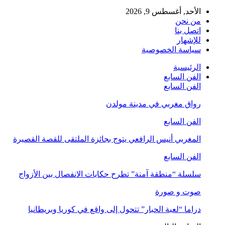
الأحد, أغسطس 9, 2026
من نحن
اتصل بنا
للإشهار
سياسة الخصوصية
الرئيسية
الفن السابع
الفن السابع
رواق مغربي في مدينة مولدن
الفن السابع
المغربي أنيس الرافعي يتوج بجائزة الملتقى للقصة القصيرة
الفن السابع
سلسلة “منطقة آمنة” تطرح حكايات الانفصال بين الأزواج
صوت و صورة
دراما “لعبة الحبار” تتحول إلى واقع في كوريا وبريطانيا