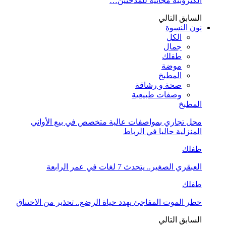
الكترونية مجانية للمدخنين…
السابق
التالي
نون النسوة
الكل
جمال
طفلك
موضة
المطبخ
صحة و رشاقة
وصفات طبيعية
المطبخ
محل تجاري بمواصفات عالية متخصص في بيع الأواني
المنزلية حاليا في الرباط
طفلك
العبقري الصغير.. يتحدث 7 لغات في عمر الرابعة
طفلك
خطر الموت المفاجئ يهدد حياة الرضع.. تحذير من الاختناق
السابق
التالي