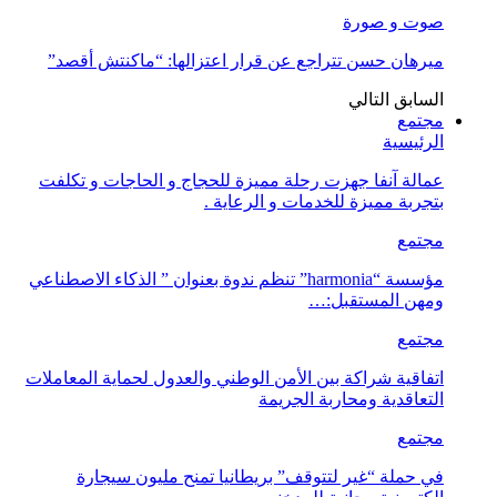
صوت و صورة
ميرهان حسن تتراجع عن قرار اعتزالها: “ماكنتش أقصد”
السابق
التالي
مجتمع
الرئيسية
عمالة آنفا جهزت رحلة مميزة للحجاج و الحاجات و تكلفت
بتجربة مميزة للخدمات و الرعاية .
مجتمع
مؤسسة “harmonia” تنظم ندوة بعنوان ” الذكاء الاصطناعي
ومهن المستقبل:…
مجتمع
اتفاقية شراكة بين الأمن الوطني والعدول لحماية المعاملات
التعاقدية ومحاربة الجريمة
مجتمع
في حملة “غير لتتوقف” بريطانيا تمنح مليون سيجارة