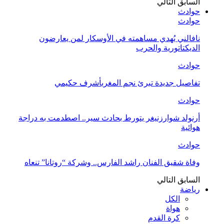
السابق
التالي
حوادث
حوادث
نافالني يُهدي مساهمته في الأوسكار لمن يعارضون
الديكتاتورية والحرب
حوادث
تفاصيل جديدة تبرئ نجم المغربأشرف حكيمي
حوادث
أرنولد شوارزنيغر يتورط بحادث سير.. اصطدمت به دراجة
هوائية
حوادث
وفاة شقيق الفنان راشد الفارس.. وشركة “روتانا” تنعاه
السابق
التالي
رياضة
الكل
هواة
كرة القدم