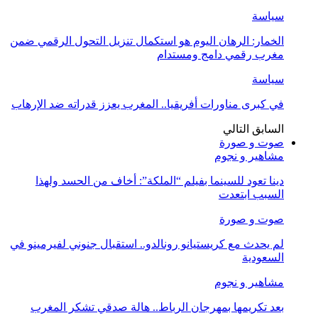
سياسة
الخمار: الرهان اليوم هو استكمال تنزيل التحول الرقمي ضمن
مغرب رقمي دامج ومستدام
سياسة
في كبرى مناورات أفريقيا.. المغرب يعزز قدراته ضد الإرهاب
السابق
التالي
صوت و صورة
مشاهير و نجوم
دينا تعود للسينما بفيلم “الملكة”: أخاف من الحسد ولهذا
السبب ابتعدت
صوت و صورة
لم يحدث مع كريستيانو رونالدو.. استقبال جنوني لفيرمينو في
السعودية
مشاهير و نجوم
بعد تكريمها بمهرجان الرباط.. هالة صدقي تشكر المغرب