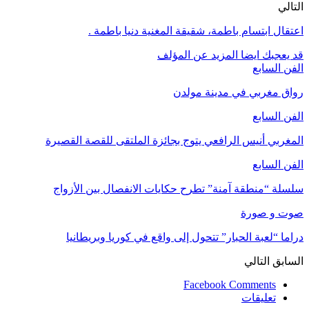
التالي
اعتقال ابتسام باطمة، شقيقة المغنية دنيا باطمة .
قد يعجبك ايضا
المزيد عن المؤلف
الفن السابع
رواق مغربي في مدينة مولدن
الفن السابع
المغربي أنيس الرافعي يتوج بجائزة الملتقى للقصة القصيرة
الفن السابع
سلسلة “منطقة آمنة” تطرح حكايات الانفصال بين الأزواج
صوت و صورة
دراما “لعبة الحبار” تتحول إلى واقع في كوريا وبريطانيا
السابق
التالي
Facebook Comments
تعليقات