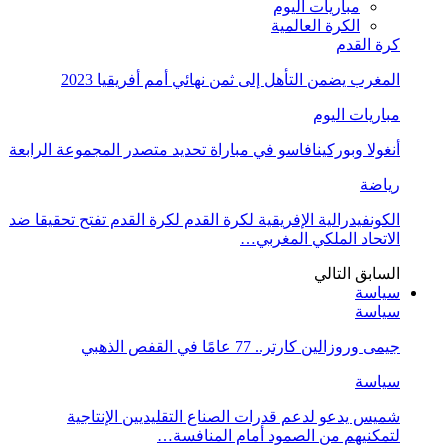
مباريات اليوم
الكرة العالمية
كرة القدم
المغرب يضمن التأهل إلى ثمن نهائي أمم أفريقيا 2023
مباريات اليوم
أنغولا وبوركينافاسو في مباراة تحديد متصدر المجموعة الرابعة
رياضة
الكونفيدرالية الإفريقية لكرة القدم لكرة القدم تفتح تحقيقا ضد
الاتحاد الملكي المغربي…
السابق
التالي
سياسة
سياسة
جيمى وروزالين كارتر.. 77 عامًا في القفص الذهبي
سياسة
شميس يدعو لدعم قدرات الصناع التقليديين الإنتاجية
لتمكنيهم من الصمود أمام المنافسة…