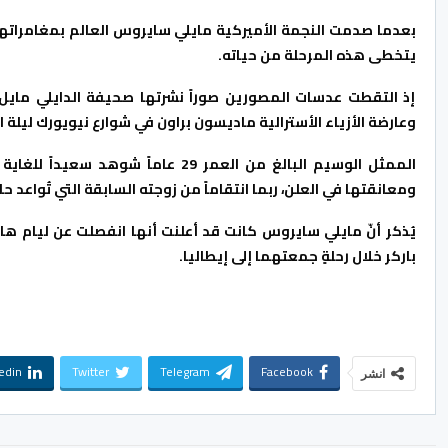
بعدما صدمت النجمة الأميركية مايلي سايروس العالم بمغامراتها ال
يتخطى هذه المرحلة من حياته.
إذ التقطت عدسات المصورين صوراً نشرتها صحيفة الدايلي مايل 
وعارضة الأزياء الأسترالية ماديسون براون في شوارع نيويورك ليلة 
الممثل الوسيم البالغ من العمر 29 عا
ومعانقتها في العلن، ربما انتقاماً من زوجته السابقة التي تُواعد
يُذكر أنّ مايلي سايروس كانت قد أعلنت أنها انفصلت عن ليام 
باركر خلال رحلةٍ جمعتهما إلى إيطاليا.
edin
Twitter
Telegram
Facebook
انشر