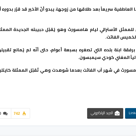
عاطفية سريعاً بعد طلاقها من زوجها، يبدو أنّ الأخير قد قرّر بدوره أ
للممثل الأسترالي ليام هامسورث وهو يُقبّل حبيبته الجديدة الممثل
الخميس الفائت.
ماً شوهد سعيداً للغاية برفقة ابنة بلده التي تصغره بسبعة أعوام، حتى أنّه لم يُمانع تقبيل
 حالياً المغني كودي سيمبسون.
هامسورث في شهر آب الفائت بعدما شوهدت وهي تُقبّل الممثلة كايتلي
Link
البريد الإلكتروني
0
742