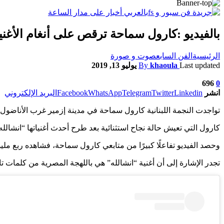
بالفيديو :كارول سماحة ترقص على أنغام الأغني
الرئيسية
الفن السابع
صوت و صورة
Last updated
khaoula
By
يوليو 13, 2019
696
0
انشر
Linkedin
Twitter
Telegram
WhatsApp
Facebook
البريد الإلكتروني
تواجدت النجمة اللبنانية كارول سماحة في مدينة إزمير غرب الأناضول بت
كارول التي تعيش حالة نجاح استثنائية بعد طرح أحدث أغنياتها “انشال
وحصد الفيديو تفاعلًا كبيرًا من متابعي كارول سماحة، فشاهده ربع 
تجدر الإشارة إلى أن أغنية “انشالله” هي باللهجة المصرية من كلمات