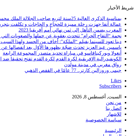
شريط الأخبار
بمناسبة الذكرى الغالية 25سنة لتربع صاحب الجلالة الملك محمد السادس نصره الله على عرش اسلافه المنعمين ؛اقدم هذه القصيدة بعنوان: Mon fidèle Roi Mohammed vI
عمالة آنفا جهزت رحلة مميزة للحجاج و الحاجات و تكلفت بتجربة
المغرب يضمن التأهل إلى ثمن نهائي أمم أفريقيا 2023
نجمة “التفاح الحرام” تتحدث بعقوية عن حملها والصعوبات التي 
دينا تعود للسينما بفيلم “الملكة”: أخاف من الحسد ولهذا السبب 
ياسمين عبد العزيز تحدث ضجّة بظهورها الأوّل بعد انفصالها عن
أنغولا وبوركينافاسو في مباراة تحديد متصدر المجموعة الرابعة
الكونفيدرالية الإفريقية لكرة القدم لكرة القدم تفتح تحقيقا ضد ا
رواق مغربي في مدينة مولدن
جيمى وروزالين كارتر.. 77 عامًا في القفص الذهبي
Likes
Subscribers
السبت, أغسطس 8, 2026
من نحن
اتصل بنا
للإشهار
سياسة الخصوصية
الرئيسية