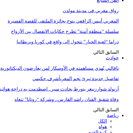
الفن السابع
رواق مغربي في مدينة مولدن
المغربي أنيس الرافعي يتوج بجائزة الملتقى للقصة القصيرة
سلسلة “منطقة آمنة” تطرح حكايات الانفصال بين الأزواج
دراما “لعبة الحبار” تتحول إلى واقع في كوريا وبريطانيا
السابق
التالي
حوادث
نافالني يُهدي مساهمته في الأوسكار لمن يعارضون الديكتاتورية
تفاصيل جديدة تبرئ نجم المغربأشرف حكيمي
أرنولد شوارزنيغر يتورط بحادث سير.. اصطدمت به دراجة هوائية
وفاة شقيق الفنان راشد الفارس.. وشركة “روتانا” تنعاه
السابق
التالي
رياضة
الكل
هواة
كرة القدم