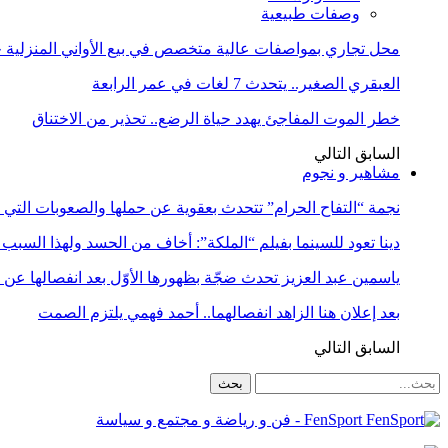
وصفات طبيعية
محل تجاري بمواصفات عالية متخصص في بيع الأواني المنزلية حا
العبقري الصغير.. يتحدث 7 لغات في عمر الرابعة
خطر الموت المفاجئ يهدد حياة الرضع.. تحذير من الاختناق
السابق
التالي
مشاهير و نجوم
نجمة “التفاح الحرام” تتحدث بعقوية عن حملها والصعوبات التي 
دينا تعود للسينما بفيلم “الملكة”: أخاف من الحسد ولهذا السبب 
ياسمين عبد العزيز تحدث ضجّة بظهورها الأوّل بعد انفصالها عن
بعد إعلان هنا الزاهد انفصالهما.. أحمد فهمي يلتزم الصمت
السابق
التالي
FenSport - فن و رياضة و مجتمع و سياسة