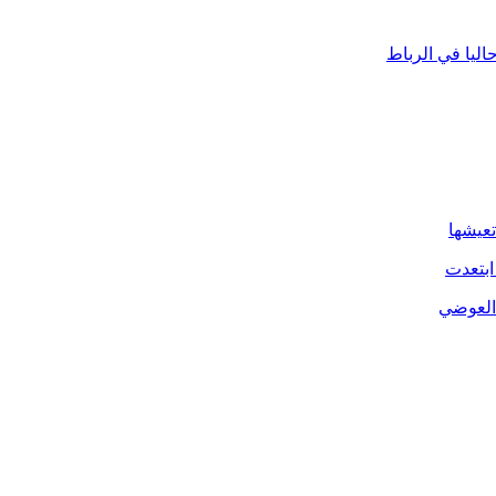
ليا في الرباط
تعيشها
ابتعدت
 العوضي