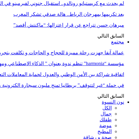
لم يحدث مع كريستيانو رونالدو.. استقبال جنوني لفيرمينو في ا
بعد تكريمها بمهرجان الرباط.. هالة صدقي تشكر المغرب
ميرهان حسن تتراجع عن قرار اعتزالها: “ماكنتش أقصد”
السابق
التالي
مجتمع
عمالة آنفا جهزت رحلة مميزة للحجاج و الحاجات و تكلفت بتجربة
مؤسسة “harmonia” تنظم ندوة بعنوان ” الذكاء الاصطناعي ومهن المستقبل:…
اتفاقية شراكة بين الأمن الوطني والعدول لحماية المعاملات التع
في حملة “غير لتتوقف” بريطانيا تمنح مليون سيجارة الكترونية 
السابق
التالي
نون النسوة
الكل
جمال
طفلك
موضة
المطبخ
صحة و رشاقة