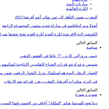
مباريات اليوم
الكرة العالمية
المغرب يضمن التأهل إلى ثمن نهائي أمم أفريقيا 2023
أنغولا وبوركينافاسو في مباراة تحديد متصدر المجموعة الرابعة
الكونفيدرالية الإفريقية لكرة القدم لكرة القدم تفتح تحقيقا ضد 
السابق
التالي
سياسة
جيمى وروزالين كارتر.. 77 عامًا في القفص الذهبي
شميس يدعو لدعم قدرات الصناع التقليديين الإنتاجية لتمكنيهم
الخمار: الرهان اليوم هو استكمال تنزيل التحول الرقمي ضمن
في كبرى مناورات أفريقيا.. المغرب يعزز قدراته ضد الإرهاب
السابق
التالي
صوت و صورة
دينا تعود للسينما بفيلم “الملكة”: أخاف من الحسد ولهذا السبب 