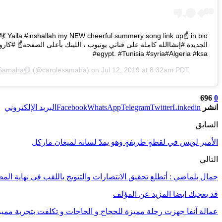
️ in bio
#egypt. #Tunisia #syria#Algeria #ksa
 Samaha🔴
(@carolesamaha) on
Jul 12, 2019 at 8:32am PDT
696
0
انشر
Linkedin
Twitter
Telegram
WhatsApp
Facebook
البريد الإلكتروني
السابق
الأمير لويس في لقطةٍ طريفةٍ وهو يمدّ لسانه لميغان ماركل
التالي
جمال بلماضي : أتطلع تحقيق الانتصارات والتتويج باللقب في نهاية الم
قد يعجبك ايضا
المزيد عن المؤلف
عمالة آنفا جهزت رحلة مميزة للحجاج و الحاجات و تكلفت بتجربة مميزة