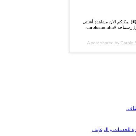
Yalla #inshallah my NEW cheerful summery song link up☝ 💃🎼💃 يمكنكم الان مشاهدة أغنيتي
الجديدة #إنشاالله كاملة على قناتي يوتيوب ، اللينك بأعلى الصفحة☝️ #كارول_سماحة #carolesamaha
A post shared by
Carole
طاف.
 للخدمات و الرعاية .