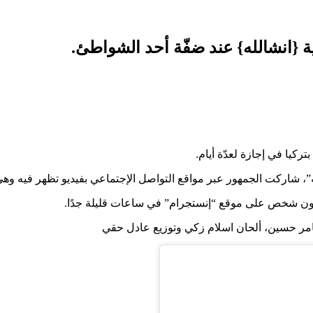
ة {انشالله} عند ضفّة أحد الشواطئ.
ركيا في إجازة لعدّة أيام.
له”، شاركت الجمهور عبر مواقع التواصل الإجتماعي بفيديو تظهر فيه وه
مليون شخص على موقع “إنستجرام” في ساعات قليلة جدًا.
 تامر حسين، ألحان اسلام زكي وتوزيع عادل حقي