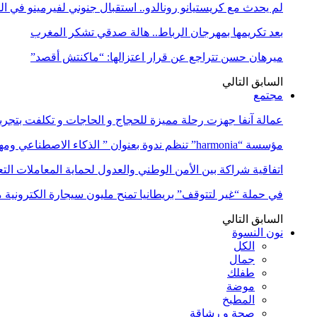
لم يحدث مع كريستيانو رونالدو.. استقبال جنوني لفيرمينو في ا
بعد تكريمها بمهرجان الرباط.. هالة صدقي تشكر المغرب
ميرهان حسن تتراجع عن قرار اعتزالها: “ماكنتش أقصد”
السابق
التالي
مجتمع
عمالة آنفا جهزت رحلة مميزة للحجاج و الحاجات و تكلفت بتجربة
مؤسسة “harmonia” تنظم ندوة بعنوان ” الذكاء الاصطناعي ومهن المستقبل:…
اتفاقية شراكة بين الأمن الوطني والعدول لحماية المعاملات التع
في حملة “غير لتتوقف” بريطانيا تمنح مليون سيجارة الكترونية 
السابق
التالي
نون النسوة
الكل
جمال
طفلك
موضة
المطبخ
صحة و رشاقة