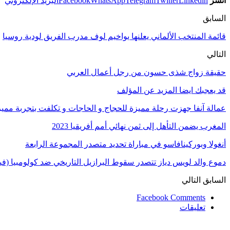
انشر
Linkedin
Twitter
Telegram
WhatsApp
Facebook
البريد الإلكتروني
السابق
قائمة المنتخب الألماني يعلنها يواخيم لوف مدرب الفريق لودية روسيا
التالي
حقيقة زواج شذى حسون من رجل أعمال العربي
قد يعجبك ايضا
المزيد عن المؤلف
عمالة آنفا جهزت رحلة مميزة للحجاج و الحاجات و تكلفت بتجربة مميزة
المغرب يضمن التأهل إلى ثمن نهائي أمم أفريقيا 2023
أنغولا وبوركينافاسو في مباراة تحديد متصدر المجموعة الرابعة
دموع والد لويس دياز تتصدر سقوط البرازيل التاريخي ضد كولومبيا (فيد
السابق
التالي
Facebook Comments
تعليقات