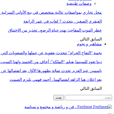
وصفات طبيعية
محل تجاري بمواصفات عالية متخصص في بيع الأواني المنزلية حا
العبقري الصغير.. يتحدث 7 لغات في عمر الرابعة
خطر الموت المفاجئ يهدد حياة الرضع.. تحذير من الاختناق
السابق
التالي
مشاهير و نجوم
نجمة “التفاح الحرام” تتحدث بعقوية عن حملها والصعوبات التي 
دينا تعود للسينما بفيلم “الملكة”: أخاف من الحسد ولهذا السبب 
ياسمين عبد العزيز تحدث ضجّة بظهورها الأوّل بعد انفصالها عن
بعد إعلان هنا الزاهد انفصالهما.. أحمد فهمي يلتزم الصمت
السابق
التالي
FenSport - فن و رياضة و مجتمع و سياسة