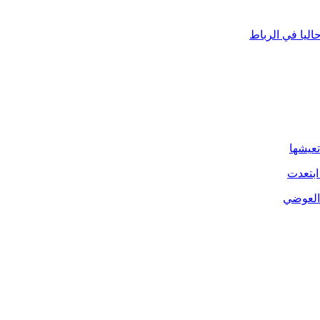
ليا في الرباط
تعيشها
ابتعدت
 العوضي