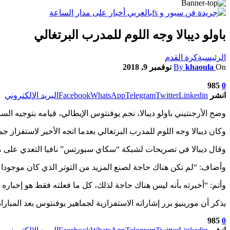
باولو ديبالا وجه اللوم للمدرب البرتغالي
الرئيسية
كرة القدم
On
khaoula
By
نوفمبر 9, 2018
985
0
انشر
Linkedin
Twitter
Telegram
WhatsApp
Facebook
البريد الإلكتروني
وضح الأرجنتيني باولو ديبالا، نجم يوفنتوس الإيطالي، قيامه بتوجيه السب
وكان ديبالا وجه اللوم للمدرب البرتغالي بعدما اتجه الأخير لاستفزاز جماهير يوفنتوس، عقب قلب فر
وقال ديبالا في تصريحات لشبكة “سكاي سبورتس” نافيا التعدي على موري
وأضاف: “لم تكن هناك حاجة لصنع المزيد من التوتر الذي كان موجودا بال
وأتم: “أخبرته بأنه ليس هناك حاجة لذلك، كل ما فعلته فقط هو إخباره ب
يذكر أن مورينيو برر إشاراته الاستفزازية لجماهير يوفنتوس بعد المبارا
985
0