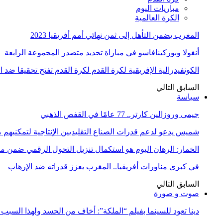
مباريات اليوم
الكرة العالمية
المغرب يضمن التأهل إلى ثمن نهائي أمم أفريقيا 2023
أنغولا وبوركينافاسو في مباراة تحديد متصدر المجموعة الرابعة
الكونفيدرالية الإفريقية لكرة القدم لكرة القدم تفتح تحقيقا ضد 
السابق
التالي
سياسة
جيمى وروزالين كارتر.. 77 عامًا في القفص الذهبي
شميس يدعو لدعم قدرات الصناع التقليديين الإنتاجية لتمكنيهم
الخمار: الرهان اليوم هو استكمال تنزيل التحول الرقمي ضمن
في كبرى مناورات أفريقيا.. المغرب يعزز قدراته ضد الإرهاب
السابق
التالي
صوت و صورة
دينا تعود للسينما بفيلم “الملكة”: أخاف من الحسد ولهذا السبب 