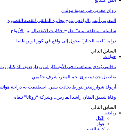
الفن السابع
رواق مغربي في مدينة مولدن
المغربي أنيس الرافعي يتوج بجائزة الملتقى للقصة القصيرة
سلسلة “منطقة آمنة” تطرح حكايات الانفصال بين الأزواج
دراما “لعبة الحبار” تتحول إلى واقع في كوريا وبريطانيا
السابق
التالي
حوادث
نافالني يُهدي مساهمته في الأوسكار لمن يعارضون الديكتاتورية
تفاصيل جديدة تبرئ نجم المغربأشرف حكيمي
أرنولد شوارزنيغر يتورط بحادث سير.. اصطدمت به دراجة هوائية
وفاة شقيق الفنان راشد الفارس.. وشركة “روتانا” تنعاه
السابق
التالي
رياضة
الكل
هواة
كرة القدم