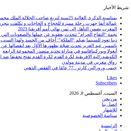
شريط الأخبار
بمناسبة الذكرى الغالية 25سنة لتربع صاحب الجلالة الملك محمد السادس نصره الله على عرش اسلافه المنعمين ؛اقدم هذه القصيدة بعنوان: Mon fidèle Roi Mohammed vI
عمالة آنفا جهزت رحلة مميزة للحجاج و الحاجات و تكلفت بتجربة
المغرب يضمن التأهل إلى ثمن نهائي أمم أفريقيا 2023
نجمة “التفاح الحرام” تتحدث بعقوية عن حملها والصعوبات التي 
دينا تعود للسينما بفيلم “الملكة”: أخاف من الحسد ولهذا السبب 
ياسمين عبد العزيز تحدث ضجّة بظهورها الأوّل بعد انفصالها عن
أنغولا وبوركينافاسو في مباراة تحديد متصدر المجموعة الرابعة
الكونفيدرالية الإفريقية لكرة القدم لكرة القدم تفتح تحقيقا ضد ا
رواق مغربي في مدينة مولدن
جيمى وروزالين كارتر.. 77 عامًا في القفص الذهبي
Likes
Subscribers
السبت, أغسطس 8, 2026
من نحن
اتصل بنا
للإشهار
سياسة الخصوصية
الرئيسية