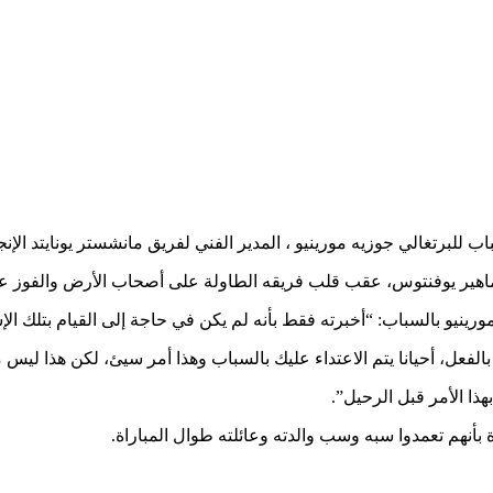
اب للبرتغالي جوزيه مورينيو ، المدير الفني لفريق مانشستر يونايتد الإن
يقه الطاولة على أصحاب الأرض والفوز عليهم 2-1، في الجولة الرابعة من دور المجموعات بدوري أبطال 
نيو بالسباب: “أخبرته فقط بأنه لم يكن في حاجة إلى القيام بتلك الإ
فعل، أحيانا يتم الاعتداء عليك بالسباب وهذا أمر سيئ، لكن هذا ليس مب
هذا الأمر قبل الرحيل”.
ة بأنهم تعمدوا سبه وسب والدته وعائلته طوال المباراة.