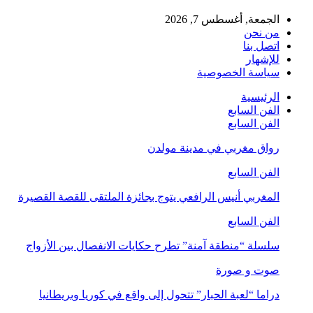
الجمعة, أغسطس 7, 2026
من نحن
اتصل بنا
للإشهار
سياسة الخصوصية
الرئيسية
الفن السابع
الفن السابع
رواق مغربي في مدينة مولدن
الفن السابع
المغربي أنيس الرافعي يتوج بجائزة الملتقى للقصة القصيرة
الفن السابع
سلسلة “منطقة آمنة” تطرح حكايات الانفصال بين الأزواج
صوت و صورة
دراما “لعبة الحبار” تتحول إلى واقع في كوريا وبريطانيا