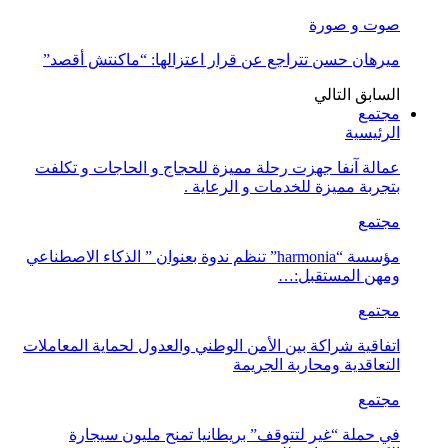
صوت و صورة
ميرهان حسن تتراجع عن قرار اعتزالها: “ماكنتش أقصد”
السابق
التالي
مجتمع
الرئيسية
عمالة آنفا جهزت رحلة مميزة للحجاج و الحاجات و تكلفت
بتجربة مميزة للخدمات و الرعاية .
مجتمع
مؤسسة “harmonia” تنظم ندوة بعنوان ” الذكاء الاصطناعي
ومهن المستقبل:…
مجتمع
اتفاقية شراكة بين الأمن الوطني والعدول لحماية المعاملات
التعاقدية ومحاربة الجريمة
مجتمع
في حملة “غير لتتوقف” بريطانيا تمنح مليون سيجارة