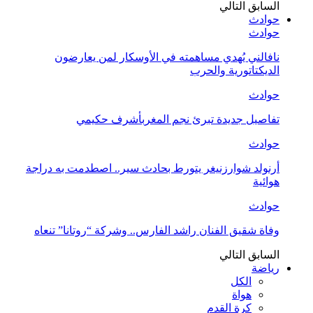
السابق
التالي
حوادث
حوادث
نافالني يُهدي مساهمته في الأوسكار لمن يعارضون
الديكتاتورية والحرب
حوادث
تفاصيل جديدة تبرئ نجم المغربأشرف حكيمي
حوادث
أرنولد شوارزنيغر يتورط بحادث سير.. اصطدمت به دراجة
هوائية
حوادث
وفاة شقيق الفنان راشد الفارس.. وشركة “روتانا” تنعاه
السابق
التالي
رياضة
الكل
هواة
كرة القدم