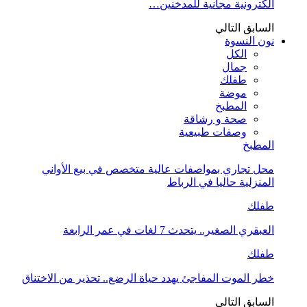
الكترونية مجانية للمدخنين…
السابق
التالي
نون النسوة
الكل
جمال
طفلك
موضة
المطبخ
صحة و رشاقة
وصفات طبيعية
المطبخ
محل تجاري بمواصفات عالية متخصص في بيع الأواني
المنزلية حاليا في الرباط
طفلك
العبقري الصغير.. يتحدث 7 لغات في عمر الرابعة
طفلك
خطر الموت المفاجئ يهدد حياة الرضع.. تحذير من الاختناق
السابق
التالي