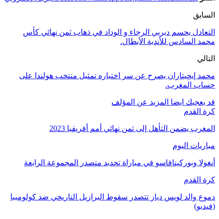
السابق
التعادل يحسم ديربي الرجاء و الوداد في ذهاب ثمن نهائي كأس
محمد السادس للأندية الأبطال.
التالي
محمد إيحيتاران يصرح عن سر اختياره تمثيل منتخب هولندا على
حساب المغرب.
قد يعجبك ايضا
المزيد عن المؤلف
كرة القدم
المغرب يضمن التأهل إلى ثمن نهائي أمم أفريقيا 2023
مباريات اليوم
أنغولا وبوركينافاسو في مباراة تحديد متصدر المجموعة الرابعة
كرة القدم
دموع والد لويس دياز تتصدر سقوط البرازيل التاريخي ضد كولومبيا
(فيديو)