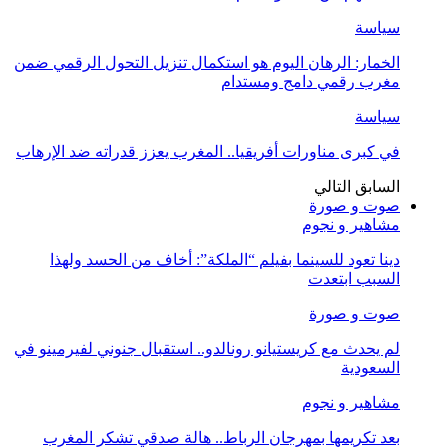
سياسة
الخمار: الرهان اليوم هو استكمال تنزيل التحول الرقمي ضمن
مغرب رقمي دامج ومستدام
سياسة
في كبرى مناورات أفريقيا.. المغرب يعزز قدراته ضد الإرهاب
السابق
التالي
صوت و صورة
مشاهير و نجوم
دينا تعود للسينما بفيلم “الملكة”: أخاف من الحسد ولهذا
السبب ابتعدت
صوت و صورة
لم يحدث مع كريستيانو رونالدو.. استقبال جنوني لفيرمينو في
السعودية
مشاهير و نجوم
بعد تكريمها بمهرجان الرباط.. هالة صدقي تشكر المغرب