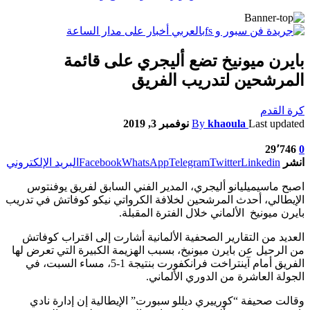
بايرن ميونيخ تضع أليجري على قائمة
المرشحين لتدريب الفريق
كرة القدم
Last updated
khaoula
By
نوفمبر 3, 2019
29٬746
0
انشر
Linkedin
Twitter
Telegram
WhatsApp
Facebook
البريد الإلكتروني
اصبح ماسيميليانو أليجري، المدير الفني السابق لفريق يوفنتوس
الإيطالي، أحدث المرشحين لخلافة الكرواتي نيكو كوفاتش في تدريب
بايرن ميونيخ الألماني خلال الفترة المقبلة.
العديد من التقارير الصحفية الألمانية أشارت إلى اقتراب كوفاتش
من الرحيل عن بايرن ميونيخ، بسبب الهزيمة الكبيرة التي تعرض لها
الفريق أمام آينتراخت فرانكفورت بنتيجة 1-5، مساء السبت، في
الجولة العاشرة من الدوري الألماني.
وقالت صحيفة “كورييري ديللو سبورت” الإيطالية إن إدارة نادي