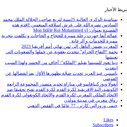
يط الأخبار
بمناسبة الذكرى الغالية 25سنة لتربع صاحب الجلالة الملك محمد
السادس نصره الله على عرش اسلافه المنعمين ؛اقدم هذه
القصيدة بعنوان: Mon fidèle Roi Mohammed vI
عمالة آنفا جهزت رحلة مميزة للحجاج و الحاجات و تكلفت بتجربة
مميزة للخدمات و الرعاية .
المغرب يضمن التأهل إلى ثمن نهائي أمم أفريقيا 2023
نجمة “التفاح الحرام” تتحدث بعقوية عن حملها والصعوبات التي
تعيشها
دينا تعود للسينما بفيلم “الملكة”: أخاف من الحسد ولهذا السبب
ابتعدت
ياسمين عبد العزيز تحدث ضجّة بظهورها الأوّل بعد انفصالها عن
العوضي
أنغولا وبوركينافاسو في مباراة تحديد متصدر المجموعة الرابعة
الكونفيدرالية الإفريقية لكرة القدم لكرة القدم تفتح تحقيقا ضد
الاتحاد الملكي المغربي لكرة القدم والاتحاد الكونغولي لكرة القدم
رواق مغربي في مدينة مولدن
جيمى وروزالين كارتر.. 77 عامًا في القفص الذهبي
Likes
Subscribers