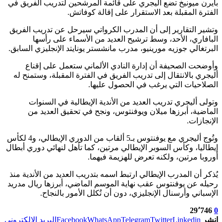
بايرن ميونيخ تضع أليجري على قائمة المرشحين لتدريب الفريق في
الفترة المقبلة بعد الاستقرار على إقالة كوفاتش.
وتشير التقارير إلى أن المدرب الكرواتي سيرحل عن تدريب الفريق
البافاري، الأحد، وسط ترشيح العديد من الأسماء على رأسها
البرتغالي جوزيه مورينيو، مدرب مانشستر يونايتد الإنجليزي السابق.
وأوضحت الصحيفة أن إدارة النادي الألماني ستعمل على إقناع
أليجري بالانتقال إلى تدريب الفريق في الفترة المقبلة، وستمنح له
الصلاحيات التي يرغب في الحصول عليها.
وتولى أليجري تدريب العديد من الأندية الإيطالية في السنوات
الماضية، أبرزها ميلان ويوفنتوس، ونجح في تحقيق العديد من
الإنجازات.
وتُوج أليجري مع يوفنتوس بـ5 ألقاب من الدوري الإيطالي، و4 لكأس
إيطاليا، وكأس السوبر الإيطالي مرتين، كما تأهل لنهائي دوري أبطال
أوروبا مرتين، ولكنه تعرض للهزيمة فيهما.
يُذكر أن المدرب الإيطالي ارتبط اسمه بتدريب العديد من الأندية منذ
رحيله عن يوفنتوس عقب نهاية الموسم الماضي، أبرزها ريال مدريد
الإسباني وأرسنال الإنجليزي، دون أن تُكلل الأمور بالنجاح.
29٬746
0
انشر
Linkedin
Twitter
Telegram
WhatsApp
Facebook
البريد الإلكتروني