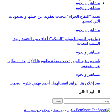
مشاهير و نجوم
مشاهير و نجوم
نجمة “التفاح الحرام” تتحدث بعقوية عن حملها والصعوبات
التي تعيشها
مشاهير و نجوم
دينا تعود للسينما بفيلم “الملكة”: أخاف من الحسد ولهذا
السبب ابتعدت
مشاهير و نجوم
ياسمين عبد العزيز تحدث ضجّة بظهورها الأوّل بعد انفصالها
عن العوضي
مشاهير و نجوم
بعد إعلان هنا الزاهد انفصالهما.. أحمد فهمي يلتزم الصمت
السابق
التالي
FenSport - فن و رياضة و مجتمع و سياسة