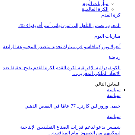
مباريات اليوم
الكرة العالمية
كرة القدم
المغرب يضمن التأهل إلى ثمن نهائي أمم أفريقيا 2023
مباريات اليوم
أنغولا وبوركينافاسو في مباراة تحديد متصدر المجموعة الرابعة
رياضة
الكونفيدرالية الإفريقية لكرة القدم لكرة القدم تفتح تحقيقا ضد
الاتحاد الملكي المغربي…
السابق
التالي
سياسة
سياسة
جيمى وروزالين كارتر.. 77 عامًا في القفص الذهبي
سياسة
شميس يدعو لدعم قدرات الصناع التقليديين الإنتاجية
لتمكنيهم من الصمود أمام المنافسة…