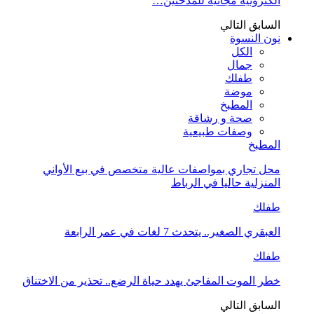
الكترونية مجانية للمدخنين…
السابق
التالي
نون النسوة
الكل
جمال
طفلك
موضة
المطبخ
صحة و رشاقة
وصفات طبيعية
المطبخ
محل تجاري بمواصفات عالية متخصص في بيع الأواني
المنزلية حاليا في الرباط
طفلك
العبقري الصغير.. يتحدث 7 لغات في عمر الرابعة
طفلك
خطر الموت المفاجئ يهدد حياة الرضع.. تحذير من الاختناق
السابق
التالي