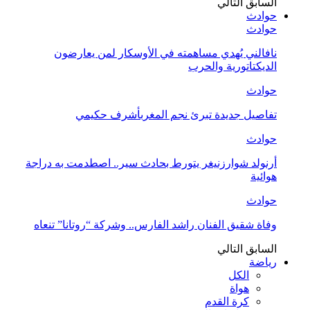
السابق
التالي
حوادث
حوادث
نافالني يُهدي مساهمته في الأوسكار لمن يعارضون
الديكتاتورية والحرب
حوادث
تفاصيل جديدة تبرئ نجم المغربأشرف حكيمي
حوادث
أرنولد شوارزنيغر يتورط بحادث سير.. اصطدمت به دراجة
هوائية
حوادث
وفاة شقيق الفنان راشد الفارس.. وشركة “روتانا” تنعاه
السابق
التالي
رياضة
الكل
هواة
كرة القدم