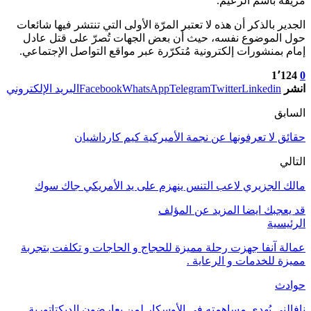
مزيفة باسم الزعيم.
الجدير بالذكر أن هذه لا تعتبر المرّة الأولى التي تنتشر فيها شائعات
حول الموضوع نفسه، حيث أن بعض الجهات تُصرّ على قتل عادل
إمام بمنشورات إلكترونية مُتكرّرة عبر مواقع التواصل الإجتماعي.
1٬124
0
انشر
Linkedin
Twitter
Telegram
WhatsApp
Facebook
البريد الإلكتروني
السابق
حقائق لا تعرفونها عن نجمة الأميركية كيم كارداشيان
التالي
مالك الجزيري لاعب التنس ينهزم على يد الأمريكي جاك سوك
قد يعجبك ايضا
المزيد عن المؤلف
الرئيسية
عمالة آنفا جهزت رحلة مميزة للحجاج و الحاجات و تكلفت بتجربة
مميزة للخدمات و الرعاية .
حوادث
نافالني يُهدي مساهمته في الأوسكار لمن يعارضون الديكتاتورية