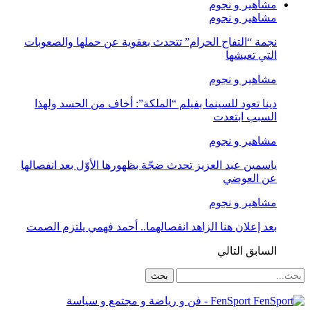
مشاهير و نجوم
مشاهير و نجوم
نجمة “التفاح الحرام” تتحدث بعقوية عن حملها والصعوبات
التي تعيشها
مشاهير و نجوم
دينا تعود للسينما بفيلم “الملكة”: أخاف من الحسد ولهذا
السبب ابتعدت
مشاهير و نجوم
ياسمين عبد العزيز تحدث ضجّة بظهورها الأوّل بعد انفصالها
عن العوضي
مشاهير و نجوم
بعد إعلان هنا الزاهد انفصالهما.. أحمد فهمي يلتزم الصمت
السابق
التالي
FenSport - فن و رياضة و مجتمع و سياسة