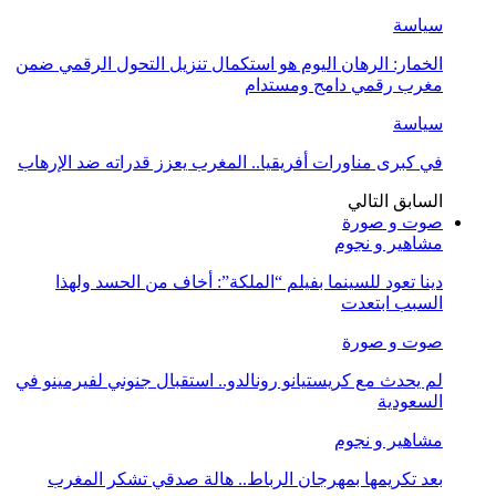
سياسة
الخمار: الرهان اليوم هو استكمال تنزيل التحول الرقمي ضمن
مغرب رقمي دامج ومستدام
سياسة
في كبرى مناورات أفريقيا.. المغرب يعزز قدراته ضد الإرهاب
السابق
التالي
صوت و صورة
مشاهير و نجوم
دينا تعود للسينما بفيلم “الملكة”: أخاف من الحسد ولهذا
السبب ابتعدت
صوت و صورة
لم يحدث مع كريستيانو رونالدو.. استقبال جنوني لفيرمينو في
السعودية
مشاهير و نجوم
بعد تكريمها بمهرجان الرباط.. هالة صدقي تشكر المغرب