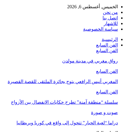
الخميس, أغسطس 6, 2026
من نحن
اتصل بنا
للإشهار
سياسة الخصوصية
الرئيسية
الفن السابع
الفن السابع
رواق مغربي في مدينة مولدن
الفن السابع
المغربي أنيس الرافعي يتوج بجائزة الملتقى للقصة القصيرة
الفن السابع
سلسلة “منطقة آمنة” تطرح حكايات الانفصال بين الأزواج
صوت و صورة
دراما “لعبة الحبار” تتحول إلى واقع في كوريا وبريطانيا