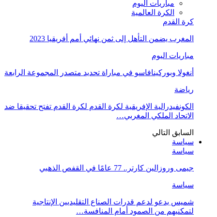
مباريات اليوم
الكرة العالمية
كرة القدم
المغرب يضمن التأهل إلى ثمن نهائي أمم أفريقيا 2023
مباريات اليوم
أنغولا وبوركينافاسو في مباراة تحديد متصدر المجموعة الرابعة
رياضة
الكونفيدرالية الإفريقية لكرة القدم لكرة القدم تفتح تحقيقا ضد
الاتحاد الملكي المغربي…
السابق
التالي
سياسة
سياسة
جيمى وروزالين كارتر.. 77 عامًا في القفص الذهبي
سياسة
شميس يدعو لدعم قدرات الصناع التقليديين الإنتاجية
لتمكنيهم من الصمود أمام المنافسة…