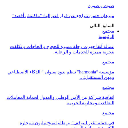
صوت و صورة
ميرهان حسن تتراجع عن قرار اعتزالها: “ماكنتش أقصد”
السابق
التالي
مجتمع
الرئيسية
عمالة آنفا جهزت رحلة مميزة للحجاج و الحاجات و تكلفت
بتجربة مميزة للخدمات و الرعاية .
مجتمع
مؤسسة “harmonia” تنظم ندوة بعنوان ” الذكاء الاصطناعي
ومهن المستقبل:…
مجتمع
اتفاقية شراكة بين الأمن الوطني والعدول لحماية المعاملات
التعاقدية ومحاربة الجريمة
مجتمع
في حملة “غير لتتوقف” بريطانيا تمنح مليون سيجارة