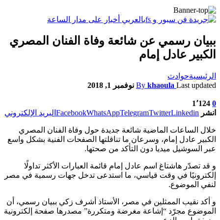
ببيان رسمي عن شائعة وفاة الفنان المصري
الكبير عادل إمام
الرئيسية
حوادث
Last updated
khaoula
By
نوفمبر 1, 2018
1٬124
0
انشر
Linkedin
Twitter
Telegram
WhatsApp
Facebook
البريد الإلكتروني
خلال الساعات الماضية شائعة جديدة حول وفاة الفنان المصري
الكبير عادل إمام، وسرعان ما تناقلتها الصفحات الفنية بشكل واسع
عبر السوشيل ميديا دون التأكد من صحتها.
و قد تصدّر هاشتاغ اسم عادل إمام قائمة العبارات الأكثر تداولًا
إلكترونيًا في وقت قياسي، ما استدعى تدخل جهات رسمية في مصر
لنفي الموضوع.
و أكد نقيب الممثلين في مصر، الأستاذ أشرف زكي ببيان رسمي، أن
الموضوع مجرّد “إشاعة مغرضة ومتكررة” مصدرها صفحة إلكترونية