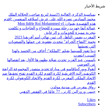
شريط الأخبار
بمناسبة الذكرى الغالية 25سنة لتربع صاحب الجلالة الملك
محمد السادس نصره الله على عرش اسلافه المنعمين ؛اقدم
هذه القصيدة بعنوان: Mon fidèle Roi Mohammed vI
عمالة آنفا جهزت رحلة مميزة للحجاج و الحاجات و تكلفت
بتجربة مميزة للخدمات و الرعاية .
المغرب يضمن التأهل إلى ثمن نهائي أمم أفريقيا 2023
نجمة “التفاح الحرام” تتحدث بعقوية عن حملها والصعوبات
التي تعيشها
دينا تعود للسينما بفيلم “الملكة”: أخاف من الحسد ولهذا
السبب ابتعدت
ياسمين عبد العزيز تحدث ضجّة بظهورها الأوّل بعد انفصالها
عن العوضي
أنغولا وبوركينافاسو في مباراة تحديد متصدر المجموعة الرابعة
الكونفيدرالية الإفريقية لكرة القدم لكرة القدم تفتح تحقيقا ضد
الاتحاد الملكي المغربي لكرة القدم والاتحاد الكونغولي لكرة
القدم
رواق مغربي في مدينة مولدن
جيمى وروزالين كارتر.. 77 عامًا في القفص الذهبي
Likes
Subscribers