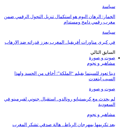
سياسة
الخمار: الرهان اليوم هو استكمال تنزيل التحول الرقمي ضمن
مغرب رقمي دامج ومستدام
سياسة
في كبرى مناورات أفريقيا.. المغرب يعزز قدراته ضد الإرهاب
السابق
التالي
صوت و صورة
مشاهير و نجوم
دينا تعود للسينما بفيلم “الملكة”: أخاف من الحسد ولهذا
السبب ابتعدت
صوت و صورة
لم يحدث مع كريستيانو رونالدو.. استقبال جنوني لفيرمينو في
السعودية
مشاهير و نجوم
بعد تكريمها بمهرجان الرباط.. هالة صدقي تشكر المغرب