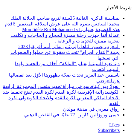
شريط الأخبار
بمناسبة الذكرى الغالية 25سنة لتربع صاحب الجلالة الملك
محمد السادس نصره الله على عرش اسلافه المنعمين ؛اقدم
هذه القصيدة بعنوان: Mon fidèle Roi Mohammed vI
عمالة آنفا جهزت رحلة مميزة للحجاج و الحاجات و تكلفت
بتجربة مميزة للخدمات و الرعاية .
المغرب يضمن التأهل إلى ثمن نهائي أمم أفريقيا 2023
نجمة “التفاح الحرام” تتحدث بعقوية عن حملها والصعوبات
التي تعيشها
دينا تعود للسينما بفيلم “الملكة”: أخاف من الحسد ولهذا
السبب ابتعدت
ياسمين عبد العزيز تحدث ضجّة بظهورها الأوّل بعد انفصالها
عن العوضي
أنغولا وبوركينافاسو في مباراة تحديد متصدر المجموعة الرابعة
الكونفيدرالية الإفريقية لكرة القدم لكرة القدم تفتح تحقيقا ضد
الاتحاد الملكي المغربي لكرة القدم والاتحاد الكونغولي لكرة
القدم
رواق مغربي في مدينة مولدن
جيمى وروزالين كارتر.. 77 عامًا في القفص الذهبي
Likes
Subscribers