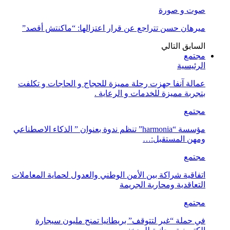
صوت و صورة
ميرهان حسن تتراجع عن قرار اعتزالها: “ماكنتش أقصد”
السابق
التالي
مجتمع
الرئيسية
عمالة آنفا جهزت رحلة مميزة للحجاج و الحاجات و تكلفت
بتجربة مميزة للخدمات و الرعاية .
مجتمع
مؤسسة “harmonia” تنظم ندوة بعنوان ” الذكاء الاصطناعي
ومهن المستقبل:…
مجتمع
اتفاقية شراكة بين الأمن الوطني والعدول لحماية المعاملات
التعاقدية ومحاربة الجريمة
مجتمع
في حملة “غير لتتوقف” بريطانيا تمنح مليون سيجارة