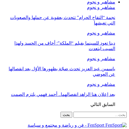
مشاهير و نجوم
مشاهير و نجوم
نجمة “التفاح الحرام” تتحدث بعقوية عن حملها والصعوبات
التي تعيشها
مشاهير و نجوم
دينا تعود للسينما بفيلم “الملكة”: أخاف من الحسد ولهذا
السبب ابتعدت
مشاهير و نجوم
ياسمين عبد العزيز تحدث ضجّة بظهورها الأوّل بعد انفصالها
عن العوضي
مشاهير و نجوم
بعد إعلان هنا الزاهد انفصالهما.. أحمد فهمي يلتزم الصمت
السابق
التالي
FenSport - فن و رياضة و مجتمع و سياسة