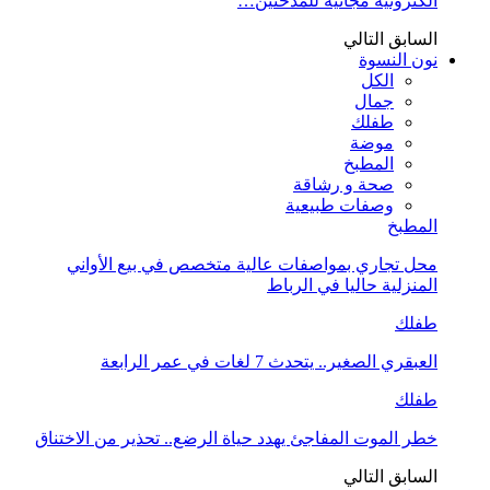
الكترونية مجانية للمدخنين…
السابق
التالي
نون النسوة
الكل
جمال
طفلك
موضة
المطبخ
صحة و رشاقة
وصفات طبيعية
المطبخ
محل تجاري بمواصفات عالية متخصص في بيع الأواني
المنزلية حاليا في الرباط
طفلك
العبقري الصغير.. يتحدث 7 لغات في عمر الرابعة
طفلك
خطر الموت المفاجئ يهدد حياة الرضع.. تحذير من الاختناق
السابق
التالي