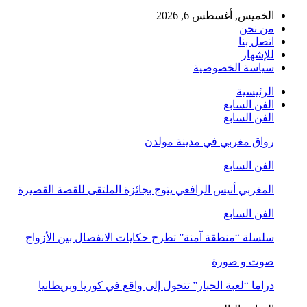
الخميس, أغسطس 6, 2026
من نحن
اتصل بنا
للإشهار
سياسة الخصوصية
الرئيسية
الفن السابع
الفن السابع
رواق مغربي في مدينة مولدن
الفن السابع
المغربي أنيس الرافعي يتوج بجائزة الملتقى للقصة القصيرة
الفن السابع
سلسلة “منطقة آمنة” تطرح حكايات الانفصال بين الأزواج
صوت و صورة
دراما “لعبة الحبار” تتحول إلى واقع في كوريا وبريطانيا