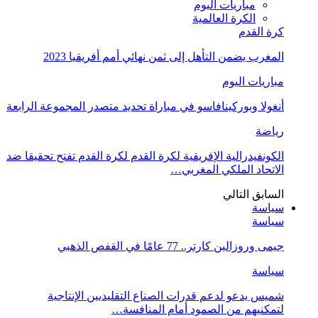
مباريات اليوم
الكرة العالمية
كرة القدم
المغرب يضمن التأهل إلى ثمن نهائي أمم أفريقيا 2023
مباريات اليوم
أنغولا وبوركينافاسو في مباراة تحديد متصدر المجموعة الرابعة
رياضة
الكونفيدرالية الإفريقية لكرة القدم لكرة القدم تفتح تحقيقا ضد
الاتحاد الملكي المغربي…
السابق
التالي
سياسة
سياسة
جيمى وروزالين كارتر.. 77 عامًا في القفص الذهبي
سياسة
شميس يدعو لدعم قدرات الصناع التقليديين الإنتاجية
لتمكنيهم من الصمود أمام المنافسة…