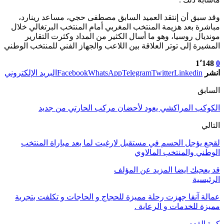
وقد سبق أن إنتقد العميد السابق مصطفى حجي، مساعد رينارد،
مباشرة بعد هزيمة المنتخب المغربي أمام المنتخب البرتغالي خلال
مونديال روسيا، وهو ما أسال الكثير من المداد وكثرت التقارير
المشيرة إلى توتر العلاقة بين اللاعب والجهاز الفني للمنتخب الوطني
1٬148
0
انشر
Linkedin
Twitter
Telegram
WhatsApp
Facebook
البريد الإلكتروني
السابق
الكوكب المراكشي يعود لأحضان مركب الحارتي من جديد
التالي
لقجع يؤجل الحسم في مستقبل لارغيت لما بعد مباراة المنتخب
الوطني والمنتخب المالاوي
قد يعجبك ايضا
المزيد عن المؤلف
الرئيسية
عمالة آنفا جهزت رحلة مميزة للحجاج و الحاجات و تكلفت بتجربة
مميزة للخدمات و الرعاية .
كرة القدم