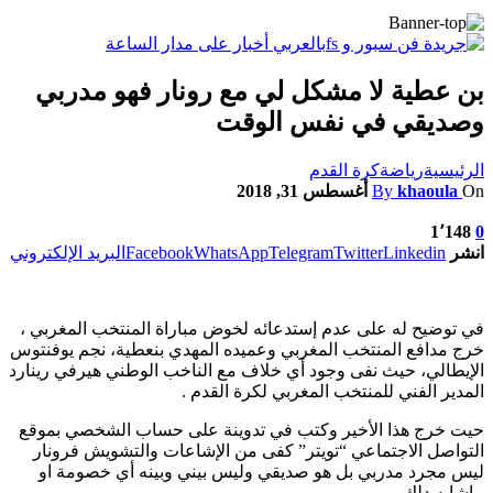
بن عطية لا مشكل لي مع رونار فهو مدربي
وصديقي في نفس الوقت
الرئيسية
رياضة
كرة القدم
On
khaoula
By
أغسطس 31, 2018
1٬148
0
انشر
Linkedin
Twitter
Telegram
WhatsApp
Facebook
البريد الإلكتروني
في توضيح له على عدم إستدعائه لخوض مباراة المنتخب المغربي ،
خرج مدافع المنتخب المغربي وعميده المهدي بنعطية، نجم يوفنتوس
الإيطالي، حيث نفى وجود أي خلاف مع الناخب الوطني هيرفي رينارد
المدير الفني للمنتخب المغربي لكرة القدم .
حيت خرج هذا الأخير وكتب في تدوينة على حساب الشخصي بموقع
التواصل الاجتماعي “تويتر” كفى من الإشاعات والتشويش فرونار
ليس مجرد مدربي بل هو صديقي وليس بيني وبينه أي خصومة او
ماشابه دلك .