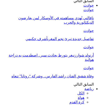
السابق
التالي
حوادث
حوادث
نافالني يُهدي مساهمته في الأوسكار لمن يعارضون
الديكتاتورية والحرب
حوادث
تفاصيل جديدة تبرئ نجم المغربأشرف حكيمي
حوادث
أرنولد شوارزنيغر يتورط بحادث سير.. اصطدمت به دراجة
هوائية
حوادث
وفاة شقيق الفنان راشد الفارس.. وشركة “روتانا” تنعاه
السابق
التالي
رياضة
الكل
هواة
كرة القدم