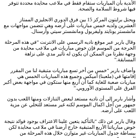
الأندية بأن المباريات ستقام فقط في ملاعب محايدة محددة تتوفر
فيها شروط السلامة والصحة.
ويحتل برايتون المركز 15 بين فرق الدوري الانجليزي الممتاز
العشرين ولديه خمس مباريات على أرضه وهي تتضمن مواجهات مع
مانشستر يونايتد وليفربول ومانشستر سيتي وأرسنال.
وقال باربر عبر موقع ناديه الرسمي على الانترنت “في هذه المرحلة
الحرجة من الموسم فإن خوض مباريات في ملاعب محايدة من
وجهة نظرنا من الممكن أن يكون له تأثير مدي على نزاهة
المسابقة.”
وأضاف باربر “خمس من أخر تسع مباريات متبقية لنا من المقرر
إقامتها في (ملعبنا) أميكس وجميع هذه المباريات الخمس هي
مباريات صعبة للغاية كما أن أربع منها ستكون في مواجهة بعض أكبر
الفرق على المستوى الأوروبي.”
وأشار باربر إلى أن ناديه مستعد لبعض التنازلات ومنها اللعب بدون
جمهور من أجل اكمال الموسم لكنه غير مستعد للتخلي عن مزية
اللعب على أرضه.
وقال باربر عن ذلك “بالتأكيد يتعين علينا الاعتراف بوجود فوائد نتيجة
خوض مبارياتنا الأربع المتبقية خارج أرضنا في ملاعب محايدة لكن
ببساطة جدول المباريات غير متوازن خلال هذه المرحلة من