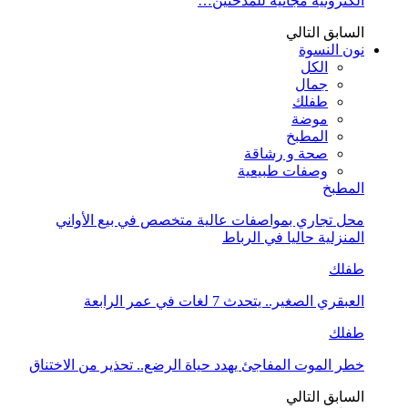
الكترونية مجانية للمدخنين…
السابق
التالي
نون النسوة
الكل
جمال
طفلك
موضة
المطبخ
صحة و رشاقة
وصفات طبيعية
المطبخ
محل تجاري بمواصفات عالية متخصص في بيع الأواني
المنزلية حاليا في الرباط
طفلك
العبقري الصغير.. يتحدث 7 لغات في عمر الرابعة
طفلك
خطر الموت المفاجئ يهدد حياة الرضع.. تحذير من الاختناق
السابق
التالي