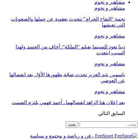
مشاهير و نجوم
مشاهير و نجوم
نجمة “التفاح الحرام” تتحدث بعقوية عن حملها والصعوبات
التي تعيشها
مشاهير و نجوم
دينا تعود للسينما بفيلم “الملكة”: أخاف من الحسد ولهذا
السبب ابتعدت
مشاهير و نجوم
ياسمين عبد العزيز تحدث ضجّة بظهورها الأوّل بعد انفصالها
عن العوضي
مشاهير و نجوم
بعد إعلان هنا الزاهد انفصالهما.. أحمد فهمي يلتزم الصمت
السابق
التالي
FenSport - فن و رياضة و مجتمع و سياسة