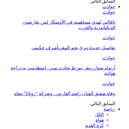
السابق
التالي
حوادث
حوادث
نافالني يُهدي مساهمته في الأوسكار لمن يعارضون
الديكتاتورية والحرب
حوادث
تفاصيل جديدة تبرئ نجم المغربأشرف حكيمي
حوادث
أرنولد شوارزنيغر يتورط بحادث سير.. اصطدمت به دراجة
هوائية
حوادث
وفاة شقيق الفنان راشد الفارس.. وشركة “روتانا” تنعاه
السابق
التالي
رياضة
الكل
هواة
كرة القدم