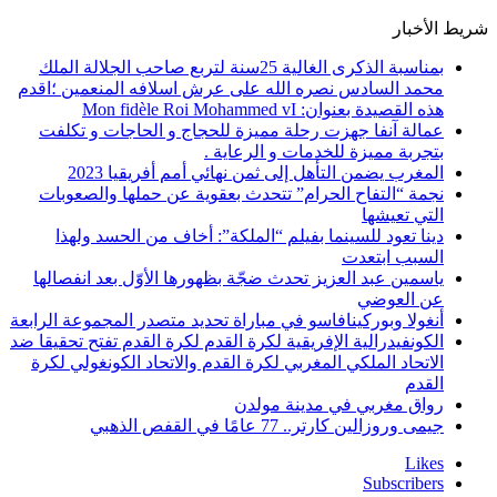
شريط الأخبار
بمناسبة الذكرى الغالية 25سنة لتربع صاحب الجلالة الملك
محمد السادس نصره الله على عرش اسلافه المنعمين ؛اقدم
هذه القصيدة بعنوان: Mon fidèle Roi Mohammed vI
عمالة آنفا جهزت رحلة مميزة للحجاج و الحاجات و تكلفت
بتجربة مميزة للخدمات و الرعاية .
المغرب يضمن التأهل إلى ثمن نهائي أمم أفريقيا 2023
نجمة “التفاح الحرام” تتحدث بعقوية عن حملها والصعوبات
التي تعيشها
دينا تعود للسينما بفيلم “الملكة”: أخاف من الحسد ولهذا
السبب ابتعدت
ياسمين عبد العزيز تحدث ضجّة بظهورها الأوّل بعد انفصالها
عن العوضي
أنغولا وبوركينافاسو في مباراة تحديد متصدر المجموعة الرابعة
الكونفيدرالية الإفريقية لكرة القدم لكرة القدم تفتح تحقيقا ضد
الاتحاد الملكي المغربي لكرة القدم والاتحاد الكونغولي لكرة
القدم
رواق مغربي في مدينة مولدن
جيمى وروزالين كارتر.. 77 عامًا في القفص الذهبي
Likes
Subscribers