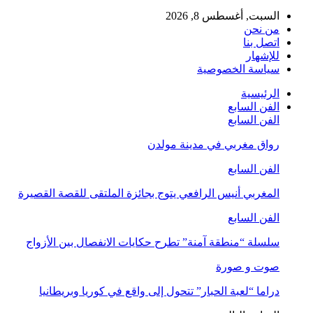
السبت, أغسطس 8, 2026
من نحن
اتصل بنا
للإشهار
سياسة الخصوصية
الرئيسية
الفن السابع
الفن السابع
رواق مغربي في مدينة مولدن
الفن السابع
المغربي أنيس الرافعي يتوج بجائزة الملتقى للقصة القصيرة
الفن السابع
سلسلة “منطقة آمنة” تطرح حكايات الانفصال بين الأزواج
صوت و صورة
دراما “لعبة الحبار” تتحول إلى واقع في كوريا وبريطانيا