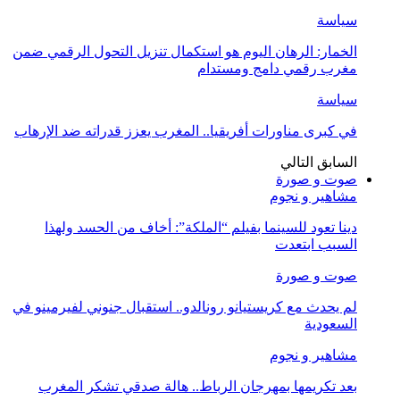
سياسة
الخمار: الرهان اليوم هو استكمال تنزيل التحول الرقمي ضمن
مغرب رقمي دامج ومستدام
سياسة
في كبرى مناورات أفريقيا.. المغرب يعزز قدراته ضد الإرهاب
السابق
التالي
صوت و صورة
مشاهير و نجوم
دينا تعود للسينما بفيلم “الملكة”: أخاف من الحسد ولهذا
السبب ابتعدت
صوت و صورة
لم يحدث مع كريستيانو رونالدو.. استقبال جنوني لفيرمينو في
السعودية
مشاهير و نجوم
بعد تكريمها بمهرجان الرباط.. هالة صدقي تشكر المغرب