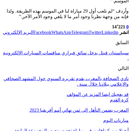
الموسم.”
وأردف “لم نلعب أول 29 مباراة لنا في الموسم بهذه الطريقة. ولذا
فإنه من وجهة نظرنا وجود أمر ما لا يلغي وجود الأمر الآخر.”
14٬221
0
انشر
Linkedin
Twitter
Telegram
WhatsApp
Facebook
البريد الإلكتروني
السابق
سيباستيان فيتل يدخل سائق فيراري منافسات السيارات الإلكترونية
.
التالي
نادي الصحافة بالمغرب يقدم تقريره السنوي حول المشهد الصحافي
والاعلامي ببلادنا خلال سنة .
قد يعجبك ايضا
المزيد عن المؤلف
كرة القدم
المغرب يضمن التأهل إلى ثمن نهائي أمم أفريقيا 2023
مباريات اليوم
أنغولا وبوركينافاسو في مباراة تحديد متصدر المجموعة الرابعة