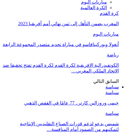
مباريات اليوم
الكرة العالمية
كرة القدم
المغرب يضمن التأهل إلى ثمن نهائي أمم أفريقيا 2023
مباريات اليوم
أنغولا وبوركينافاسو في مباراة تحديد متصدر المجموعة الرابعة
رياضة
الكونفيدرالية الإفريقية لكرة القدم لكرة القدم تفتح تحقيقا ضد
الاتحاد الملكي المغربي…
السابق
التالي
سياسة
سياسة
جيمى وروزالين كارتر.. 77 عامًا في القفص الذهبي
سياسة
شميس يدعو لدعم قدرات الصناع التقليديين الإنتاجية
لتمكنيهم من الصمود أمام المنافسة…