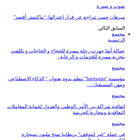
صوت و صورة
ميرهان حسن تتراجع عن قرار اعتزالها: “ماكنتش أقصد”
السابق
التالي
مجتمع
الرئيسية
عمالة آنفا جهزت رحلة مميزة للحجاج و الحاجات و تكلفت
بتجربة مميزة للخدمات و الرعاية .
مجتمع
مؤسسة “harmonia” تنظم ندوة بعنوان ” الذكاء الاصطناعي
ومهن المستقبل:…
مجتمع
اتفاقية شراكة بين الأمن الوطني والعدول لحماية المعاملات
التعاقدية ومحاربة الجريمة
مجتمع
في حملة “غير لتتوقف” بريطانيا تمنح مليون سيجارة