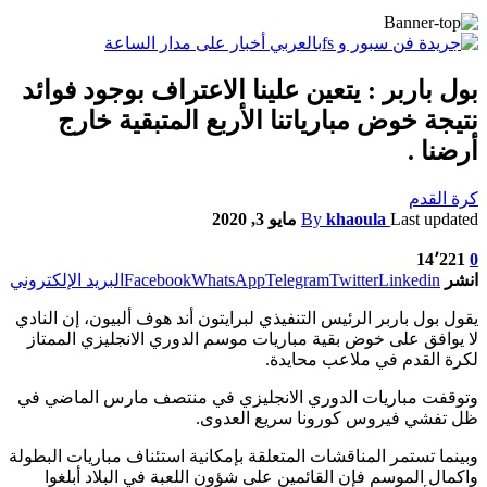
بول باربر : يتعين علينا الاعتراف بوجود فوائد
نتيجة خوض مبارياتنا الأربع المتبقية خارج
أرضنا .
كرة القدم
Last updated
khaoula
By
مايو 3, 2020
14٬221
0
انشر
Linkedin
Twitter
Telegram
WhatsApp
Facebook
البريد الإلكتروني
يقول بول باربر الرئيس التنفيذي لبرايتون أند هوف ألبيون، إن النادي
لا يوافق على خوض بقية مباريات موسم الدوري الانجليزي الممتاز
لكرة القدم في ملاعب محايدة.
وتوقفت مباريات الدوري الانجليزي في منتصف مارس الماضي في
ظل تفشي فيروس كورونا سريع العدوى.
وبينما تستمر المناقشات المتعلقة بإمكانية استئناف مباريات البطولة
واكمال الموسم فإن القائمين على شؤون اللعبة في البلاد أبلغوا