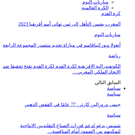
مباريات اليوم
الكرة العالمية
كرة القدم
المغرب يضمن التأهل إلى ثمن نهائي أمم أفريقيا 2023
مباريات اليوم
أنغولا وبوركينافاسو في مباراة تحديد متصدر المجموعة الرابعة
رياضة
الكونفيدرالية الإفريقية لكرة القدم لكرة القدم تفتح تحقيقا ضد
الاتحاد الملكي المغربي…
السابق
التالي
سياسة
سياسة
جيمى وروزالين كارتر.. 77 عامًا في القفص الذهبي
سياسة
شميس يدعو لدعم قدرات الصناع التقليديين الإنتاجية
لتمكنيهم من الصمود أمام المنافسة…