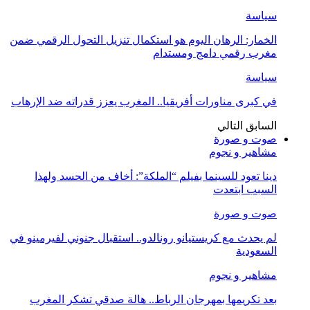
سياسة
الخمار: الرهان اليوم هو استكمال تنزيل التحول الرقمي ضمن
مغرب رقمي دامج ومستدام
سياسة
في كبرى مناورات أفريقيا.. المغرب يعزز قدراته ضد الإرهاب
السابق
التالي
صوت و صورة
مشاهير و نجوم
دينا تعود للسينما بفيلم “الملكة”: أخاف من الحسد ولهذا
السبب ابتعدت
صوت و صورة
لم يحدث مع كريستيانو رونالدو.. استقبال جنوني لفيرمينو في
السعودية
مشاهير و نجوم
بعد تكريمها بمهرجان الرباط.. هالة صدقي تشكر المغرب