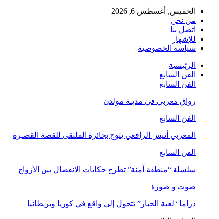
الخميس, أغسطس 6, 2026
من نحن
اتصل بنا
للإشهار
سياسة الخصوصية
الرئيسية
الفن السابع
الفن السابع
رواق مغربي في مدينة مولدن
الفن السابع
المغربي أنيس الرافعي يتوج بجائزة الملتقى للقصة القصيرة
الفن السابع
سلسلة “منطقة آمنة” تطرح حكايات الانفصال بين الأزواج
صوت و صورة
دراما “لعبة الحبار” تتحول إلى واقع في كوريا وبريطانيا