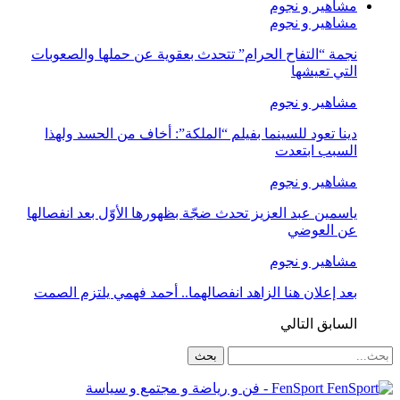
مشاهير و نجوم
مشاهير و نجوم
نجمة “التفاح الحرام” تتحدث بعقوية عن حملها والصعوبات
التي تعيشها
مشاهير و نجوم
دينا تعود للسينما بفيلم “الملكة”: أخاف من الحسد ولهذا
السبب ابتعدت
مشاهير و نجوم
ياسمين عبد العزيز تحدث ضجّة بظهورها الأوّل بعد انفصالها
عن العوضي
مشاهير و نجوم
بعد إعلان هنا الزاهد انفصالهما.. أحمد فهمي يلتزم الصمت
السابق
التالي
FenSport - فن و رياضة و مجتمع و سياسة