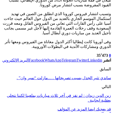
ميلان في قمة مباريات الجولة الـ26 من الدوري الإيطالي، بسبب
القيود المفروضة بسبب انتشار مرض كورونا.
وتسبب انتشار فيروس كورونا الذي انطلق من الصين في تهديد
استكمال الموسم الجاري بالعديد من الدول حول العالم حيث جاءت
آسيا على رأس القارات التي تعاني من الفيروس القاتل ومعه قررت
السعودية وقف رحلات العمرة القادمة إليها لأجل غير مسمى بجانب
تأجيل العديد من مباريات دوري أبطال آسيا.
وفى أوروبا كانت إيطاليا أكثر الدول معاناة من الفيروس ومعها تأثر
الدوري ومشاركات الأندية في البطولات الأوروبية.
35٬473
0
انشر
Linkedin
Twitter
Telegram
WhatsApp
Facebook
البريد الإلكتروني
السابق
ساندي تثير الجدل بسبب تصريحاتها …..مازلت “نمبر وان” .
التالي
زين الدين زيدان : لم نفز في آخر ثلاث مباريات بملعبنا لكننا نتحلى
بعقلية ايجابية .
قد يعجبك ايضا
المزيد عن المؤلف