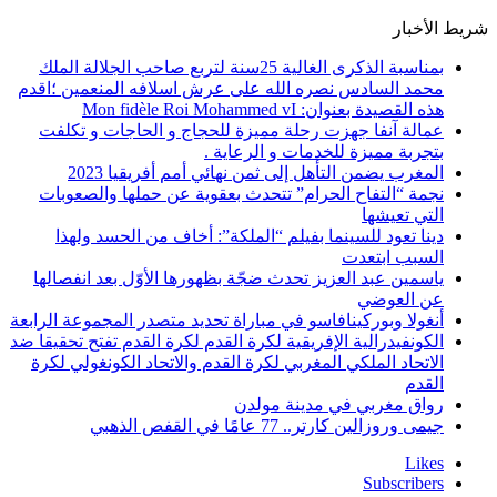
شريط الأخبار
بمناسبة الذكرى الغالية 25سنة لتربع صاحب الجلالة الملك
محمد السادس نصره الله على عرش اسلافه المنعمين ؛اقدم
هذه القصيدة بعنوان: Mon fidèle Roi Mohammed vI
عمالة آنفا جهزت رحلة مميزة للحجاج و الحاجات و تكلفت
بتجربة مميزة للخدمات و الرعاية .
المغرب يضمن التأهل إلى ثمن نهائي أمم أفريقيا 2023
نجمة “التفاح الحرام” تتحدث بعقوية عن حملها والصعوبات
التي تعيشها
دينا تعود للسينما بفيلم “الملكة”: أخاف من الحسد ولهذا
السبب ابتعدت
ياسمين عبد العزيز تحدث ضجّة بظهورها الأوّل بعد انفصالها
عن العوضي
أنغولا وبوركينافاسو في مباراة تحديد متصدر المجموعة الرابعة
الكونفيدرالية الإفريقية لكرة القدم لكرة القدم تفتح تحقيقا ضد
الاتحاد الملكي المغربي لكرة القدم والاتحاد الكونغولي لكرة
القدم
رواق مغربي في مدينة مولدن
جيمى وروزالين كارتر.. 77 عامًا في القفص الذهبي
Likes
Subscribers