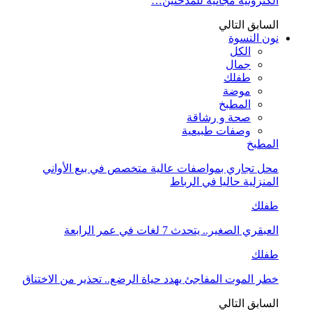
الكترونية مجانية للمدخنين…
السابق
التالي
نون النسوة
الكل
جمال
طفلك
موضة
المطبخ
صحة و رشاقة
وصفات طبيعية
المطبخ
محل تجاري بمواصفات عالية متخصص في بيع الأواني
المنزلية حاليا في الرباط
طفلك
العبقري الصغير.. يتحدث 7 لغات في عمر الرابعة
طفلك
خطر الموت المفاجئ يهدد حياة الرضع.. تحذير من الاختناق
السابق
التالي