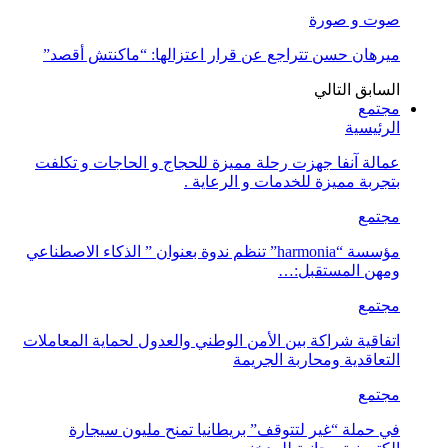
صوت و صورة
ميرهان حسن تتراجع عن قرار اعتزالها: “ماكنتش أقصد”
السابق
التالي
مجتمع
الرئيسية
عمالة آنفا جهزت رحلة مميزة للحجاج و الحاجات و تكلفت
بتجربة مميزة للخدمات و الرعاية .
مجتمع
مؤسسة “harmonia” تنظم ندوة بعنوان ” الذكاء الاصطناعي
ومهن المستقبل:…
مجتمع
اتفاقية شراكة بين الأمن الوطني والعدول لحماية المعاملات
التعاقدية ومحاربة الجريمة
مجتمع
في حملة “غير لتتوقف” بريطانيا تمنح مليون سيجارة