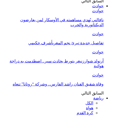
السابق
التالي
حوادث
حوادث
نافالني يُهدي مساهمته في الأوسكار لمن يعارضون
الديكتاتورية والحرب
حوادث
تفاصيل جديدة تبرئ نجم المغربأشرف حكيمي
حوادث
أرنولد شوارزنيغر يتورط بحادث سير.. اصطدمت به دراجة
هوائية
حوادث
وفاة شقيق الفنان راشد الفارس.. وشركة “روتانا” تنعاه
السابق
التالي
رياضة
الكل
هواة
كرة القدم