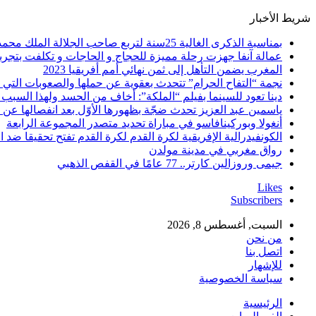
شريط الأخبار
بمناسبة الذكرى الغالية 25سنة لتربع صاحب الجلالة الملك محمد السادس نصره الله على عرش اسلافه المنعمين ؛اقدم هذه القصيدة بعنوان: Mon fidèle Roi Mohammed vI
عمالة آنفا جهزت رحلة مميزة للحجاج و الحاجات و تكلفت بتجربة
المغرب يضمن التأهل إلى ثمن نهائي أمم أفريقيا 2023
نجمة “التفاح الحرام” تتحدث بعقوية عن حملها والصعوبات التي 
دينا تعود للسينما بفيلم “الملكة”: أخاف من الحسد ولهذا السبب 
ياسمين عبد العزيز تحدث ضجّة بظهورها الأوّل بعد انفصالها عن
أنغولا وبوركينافاسو في مباراة تحديد متصدر المجموعة الرابعة
الكونفيدرالية الإفريقية لكرة القدم لكرة القدم تفتح تحقيقا ضد ا
رواق مغربي في مدينة مولدن
جيمى وروزالين كارتر.. 77 عامًا في القفص الذهبي
Likes
Subscribers
السبت, أغسطس 8, 2026
من نحن
اتصل بنا
للإشهار
سياسة الخصوصية
الرئيسية