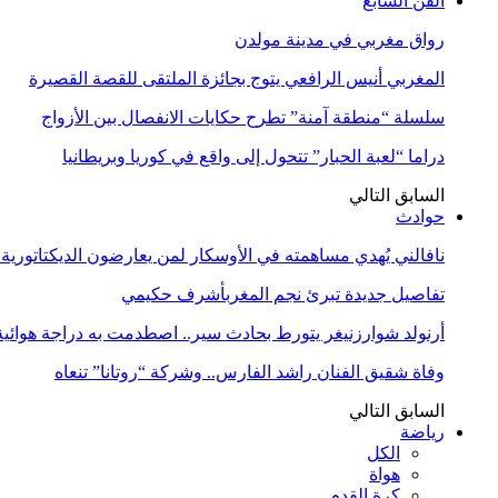
الفن السابع
رواق مغربي في مدينة مولدن
المغربي أنيس الرافعي يتوج بجائزة الملتقى للقصة القصيرة
سلسلة “منطقة آمنة” تطرح حكايات الانفصال بين الأزواج
دراما “لعبة الحبار” تتحول إلى واقع في كوريا وبريطانيا
السابق
التالي
حوادث
نافالني يُهدي مساهمته في الأوسكار لمن يعارضون الديكتاتورية
تفاصيل جديدة تبرئ نجم المغربأشرف حكيمي
أرنولد شوارزنيغر يتورط بحادث سير.. اصطدمت به دراجة هوائية
وفاة شقيق الفنان راشد الفارس.. وشركة “روتانا” تنعاه
السابق
التالي
رياضة
الكل
هواة
كرة القدم