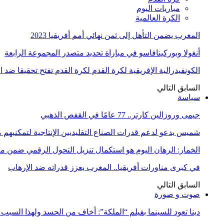
مباريات اليوم
الكرة العالمية
المغرب يضمن التأهل إلى ثمن نهائي أمم أفريقيا 2023
أنغولا وبوركينافاسو في مباراة تحديد متصدر المجموعة الرابعة
الكونفيدرالية الإفريقية لكرة القدم لكرة القدم تفتح تحقيقا ضد 
السابق
التالي
سياسة
جيمى وروزالين كارتر.. 77 عامًا في القفص الذهبي
شميس يدعو لدعم قدرات الصناع التقليديين الإنتاجية لتمكنيهم
الخمار: الرهان اليوم هو استكمال تنزيل التحول الرقمي ضمن
في كبرى مناورات أفريقيا.. المغرب يعزز قدراته ضد الإرهاب
السابق
التالي
صوت و صورة
دينا تعود للسينما بفيلم “الملكة”: أخاف من الحسد ولهذا السبب 