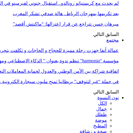
لم يحدث مع كريستيانو رونالدو.. استقبال جنوني لفيرمينو في ا
بعد تكريمها بمهرجان الرباط.. هالة صدقي تشكر المغرب
ميرهان حسن تتراجع عن قرار اعتزالها: “ماكنتش أقصد”
السابق
التالي
مجتمع
عمالة آنفا جهزت رحلة مميزة للحجاج و الحاجات و تكلفت بتجربة
مؤسسة “harmonia” تنظم ندوة بعنوان ” الذكاء الاصطناعي ومهن المستقبل:…
اتفاقية شراكة بين الأمن الوطني والعدول لحماية المعاملات التع
في حملة “غير لتتوقف” بريطانيا تمنح مليون سيجارة الكترونية 
السابق
التالي
نون النسوة
الكل
جمال
طفلك
موضة
المطبخ
صحة و رشاقة