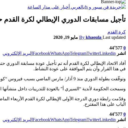
تأجيل مسابقات الدوري الإيطالي لكرة القدم حتى 14 يون
كرة القدم
Last updated
khaoula
By
مايو 19, 2020
44٬577
0
انشر
Linkedin
Twitter
Telegram
WhatsApp
Facebook
البريد الإلكتروني
في هذا القرار وأن يتم الموافقة على عودة النشاط.
وتوقّفت بطولة الدوري منذ 9 آذار/ مارس الماضي بسبب فيروس “كورونا” في الجولة الـ26، حيث يتصدّر يوفنتوس جدول الترتيب برصيد 63 نقطة، ويليه مباشرة لاتسيو بفارق نقطة.
وسمحت الحكومة لأندية “السيري أ” بالعودة للتدريبات داخل منشآتها ا
الباب على هذا المقترح.
44٬577
0
انشر
Linkedin
Twitter
Telegram
WhatsApp
Facebook
البريد الإلكتروني