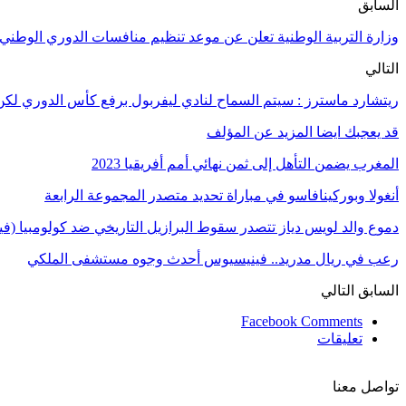
السابق
وزارة التربية الوطنية تعلن عن موعد تنظيم منافسات الدوري الوطني
التالي
ريتشارد ماسترز : سيتم السماح لنادي ليفربول برفع كأس الدوري لك
قد يعجبك ايضا
المزيد عن المؤلف
المغرب يضمن التأهل إلى ثمن نهائي أمم أفريقيا 2023
أنغولا وبوركينافاسو في مباراة تحديد متصدر المجموعة الرابعة
دموع والد لويس دياز تتصدر سقوط البرازيل التاريخي ضد كولومبيا (فيد
رعب في ريال مدريد.. فينيسيوس أحدث وجوه مستشفى الملكي
السابق
التالي
Facebook Comments
تعليقات
تواصل معنا