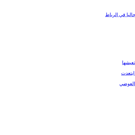
ليا في الرباط
تعيشها
ابتعدت
 العوضي