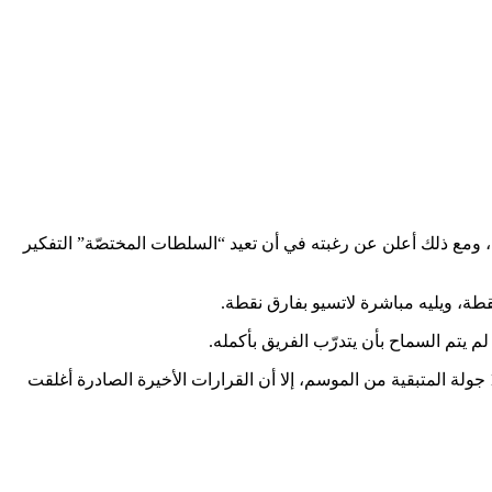
ً للقرارات الأخيرة الصادرة عن الحكومة، ومع ذلك أعلن عن رغبته في أن تعيد “السلطات المختصّة” التفكير
 يتم السماح بأن يتدرّب الفريق بأكمله.
وقدّمت رابطة دوري الدرجة الأولى الإيطالي لكرة القدم الأربعاء الماضي مقترحاً للحكومة بعودة البطولة في 13 حزيران المقبل، وخوض الـ12 جولة المتبقية من الموسم، إلا أن القرارات الأخيرة الصادرة أغلقت