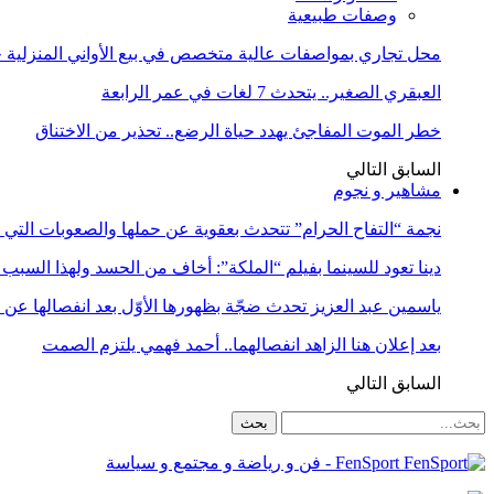
وصفات طبيعية
محل تجاري بمواصفات عالية متخصص في بيع الأواني المنزلية حا
العبقري الصغير.. يتحدث 7 لغات في عمر الرابعة
خطر الموت المفاجئ يهدد حياة الرضع.. تحذير من الاختناق
السابق
التالي
مشاهير و نجوم
نجمة “التفاح الحرام” تتحدث بعقوية عن حملها والصعوبات التي 
دينا تعود للسينما بفيلم “الملكة”: أخاف من الحسد ولهذا السبب 
ياسمين عبد العزيز تحدث ضجّة بظهورها الأوّل بعد انفصالها عن
بعد إعلان هنا الزاهد انفصالهما.. أحمد فهمي يلتزم الصمت
السابق
التالي
FenSport - فن و رياضة و مجتمع و سياسة