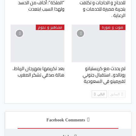
للحجاج و الحاجات و تكلفت
“الملكة”: أخاف من الحسد
بتجربة مميزة للخدمات و
ولهذا السبب ابتعدت
الرعاية .
صوت و صورة
مشاهير و نجوم
لم يحدث مع كريستيانو
بعد تكريمها بمهرجان الرباط..
رونالدو.. استقبال جنوني
هالة صدقي تشكر المغرب
لفيرمينو في السعودية
السابق
التالي
Facebook Comments