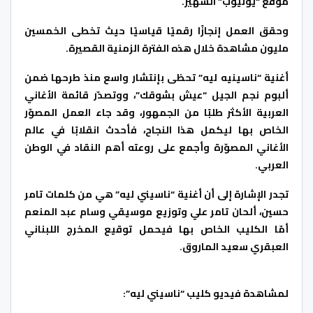
موقع “يوتيوب” الشهير.
وحقق العمل إنجازًا رقميًا قياسيًا حيث تخطى الخمسين
مليون مشاهدة خلال هذه الفترة الزمنية القصيرة.
أغنية “ناسينيه ليه” تحظى بإنتشار واسع منذ طرحها ضمن
ألبوم نجم الجيل “عيش بشوقك”، ووتصدّر قائمة الأغاني
العربية الأكثر طلبًا من الجمهور، وقد جاء العمل المصوّر
الخاص بها ليكمل هذا النجاح، فأحدث انقلابًا في عالم
الأغاني المصوّرة وأجمع على روعته أهم النقاد في الوطن
العربي.
تجدر الإشارة إلى أن أغنية “ناسيني ليه” هي من كلمات تامر
حسين، ألحان تامر علي وتوزيع موسيقي وسام عبد المنعم
أمّا الكليب الخاص بها فيحمل توقيع المخرج اللبناني
العبقري سعيد الماروق.
لمشاهدة فيديو كليب “ناسيني ليه”: