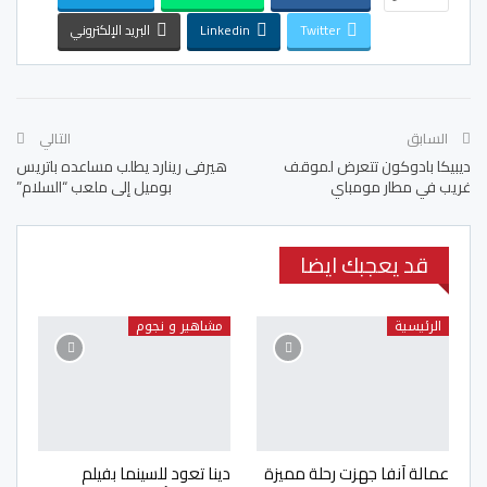
Twitter
Linkedin
البريد الإلكتروني
السابق
التالي
ديبيكا بادوكون تتعرض لموقف
هيرفى رينارد يطلب مساعده باتريس
غريب في مطار مومباي
بوميل إلى ملعب “السلام”
قد يعجبك ايضا
الرئيسية
مشاهير و نجوم
عمالة آنفا جهزت رحلة مميزة
دينا تعود للسينما بفيلم