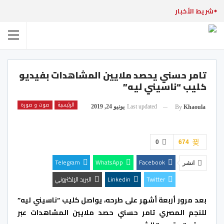
شريط الأخبار
تامر حسني يحصد ملايين المشاهدات بفيديو
كليب “ناسيني ليه”
الرئيسية
صوت و صورة
Last updated
يونيو 24, 2019
By
Khaoula
0
674
Telegram
WhatsApp
Facebook
انشر
Twitter
Linkedin
البريد الإلكتروني
بعد مرور أربعة أشهر على طرحه، يواصل كليب “ناسيني ليه”
للنجم المصري تامر حسني حصد ملايين المشاهدات عبر