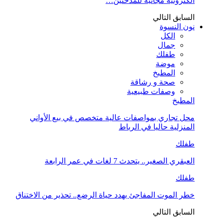
الكترونية مجانية للمدخنين…
السابق
التالي
نون النسوة
الكل
جمال
طفلك
موضة
المطبخ
صحة و رشاقة
وصفات طبيعية
المطبخ
محل تجاري بمواصفات عالية متخصص في بيع الأواني
المنزلية حاليا في الرباط
طفلك
العبقري الصغير.. يتحدث 7 لغات في عمر الرابعة
طفلك
خطر الموت المفاجئ يهدد حياة الرضع.. تحذير من الاختناق
السابق
التالي