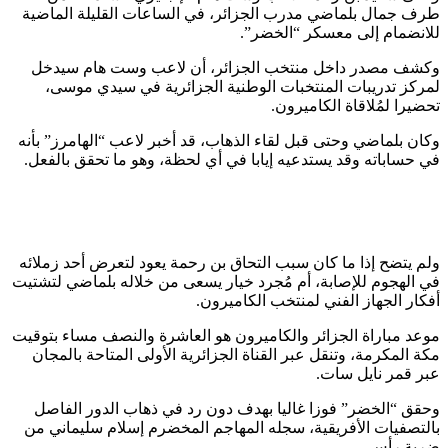
طرف جمال بلماضي مدرب الجزائر، في الساعات القليلة الماضية
للانضمام إلى معسكر “الخضر”.
وكشف مصدر داخل منتخب الجزائر، أن لاعب وست هام سيدخل
لمركز تدريبات المنتخبات الوطنية الجزائرية في سيدي موسى،
تحضيرا لمُلاقاة الكاميرون.
وكان بلماضي وحتى قبل لقاء الذهاب، قد أخبر لاعب “الهامرز” بأنه
في حساباته وقد يستدعيه إيابا في أي لحظة، وهو ما تحقق بالفعل.
ولم يتضح إذا ما كان سبب التحاق بن رحمة يعود لتعرض أحد زملائه
في الهجوم للإصابة، أم مُجرد خيار يسعى من خلاله بلماضي لتشتيت
أفكار الجهاز الفني لمنتخب الكاميرون.
موعد مباراة الجزائر والكاميرون هو العاشرة والنصف مساء بتوقيت
مكة المكرمة، وتنقل عبر القناة الجزائرية الأولى المتاحة بالمجان
عبر قمر نايل سات.
وحقق “الخضر” فوزا غاليا بهدف دون رد في ذهاب الدور الفاصل
بالتصفيات الأفريقية، سجله المهاجم المخضرم إسلام سليماني من
ضربة رأس.