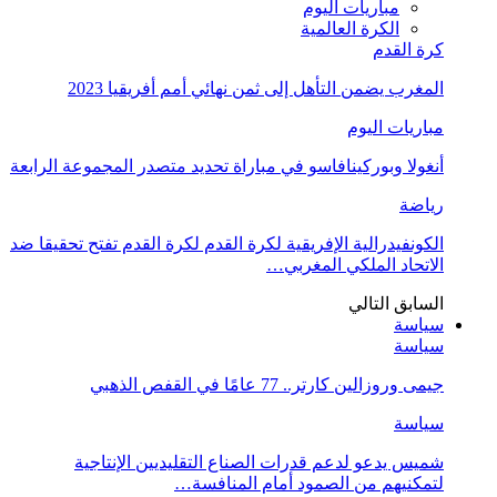
مباريات اليوم
الكرة العالمية
كرة القدم
المغرب يضمن التأهل إلى ثمن نهائي أمم أفريقيا 2023
مباريات اليوم
أنغولا وبوركينافاسو في مباراة تحديد متصدر المجموعة الرابعة
رياضة
الكونفيدرالية الإفريقية لكرة القدم لكرة القدم تفتح تحقيقا ضد
الاتحاد الملكي المغربي…
السابق
التالي
سياسة
سياسة
جيمى وروزالين كارتر.. 77 عامًا في القفص الذهبي
سياسة
شميس يدعو لدعم قدرات الصناع التقليديين الإنتاجية
لتمكنيهم من الصمود أمام المنافسة…