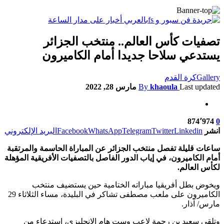
تصفيات كأس العالم.. منتخب الجزائر
يستدعي سلاحا جديدا أمام الكاميرون
Gallery
كرة القدم
Last updated
khaoula
By
مارس 28, 2022
874٬974
0
انشر
Linkedin
Twitter
Telegram
WhatsApp
Facebook
البريد الإلكتروني
ساعات قليلة تفصل منتخب الجزائر عن المباراة الحاسمة والمرتقبة
أمام الكاميرون، في إياب الدور الفاصل بالتصفيات الأفريقية المؤهلة
لكأس العالم.
ويخوض بطل أفريقيا مباراته الختامية حين يستضيف منتخب
الكاميرون على ملعب مصطفى تشاكر في البليدة، مساء الثلاثاء 29
مارس/ آذار.
وتلقى سعيد بن رحمة لاعب وست هام الإنجليزي، استدعاء من