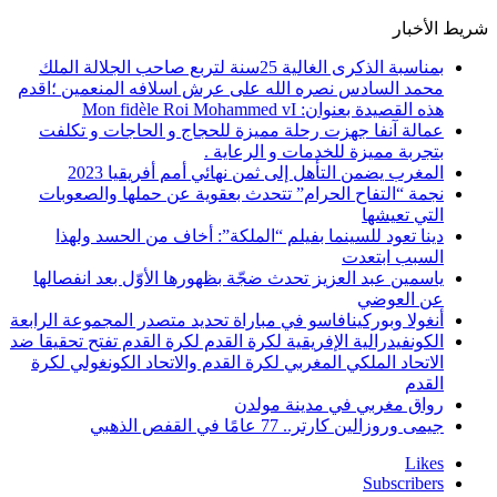
شريط الأخبار
بمناسبة الذكرى الغالية 25سنة لتربع صاحب الجلالة الملك
محمد السادس نصره الله على عرش اسلافه المنعمين ؛اقدم
هذه القصيدة بعنوان: Mon fidèle Roi Mohammed vI
عمالة آنفا جهزت رحلة مميزة للحجاج و الحاجات و تكلفت
بتجربة مميزة للخدمات و الرعاية .
المغرب يضمن التأهل إلى ثمن نهائي أمم أفريقيا 2023
نجمة “التفاح الحرام” تتحدث بعقوية عن حملها والصعوبات
التي تعيشها
دينا تعود للسينما بفيلم “الملكة”: أخاف من الحسد ولهذا
السبب ابتعدت
ياسمين عبد العزيز تحدث ضجّة بظهورها الأوّل بعد انفصالها
عن العوضي
أنغولا وبوركينافاسو في مباراة تحديد متصدر المجموعة الرابعة
الكونفيدرالية الإفريقية لكرة القدم لكرة القدم تفتح تحقيقا ضد
الاتحاد الملكي المغربي لكرة القدم والاتحاد الكونغولي لكرة
القدم
رواق مغربي في مدينة مولدن
جيمى وروزالين كارتر.. 77 عامًا في القفص الذهبي
Likes
Subscribers