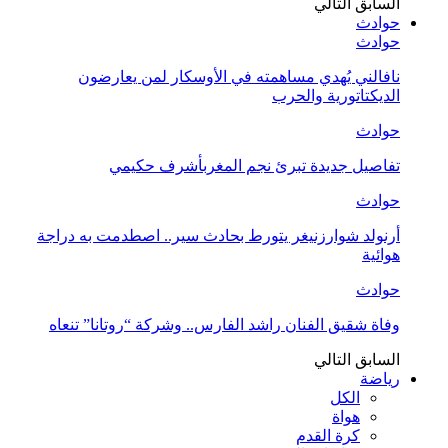
السابق
التالي
حوادث
حوادث
نافالني يُهدي مساهمته في الأوسكار لمن يعارضون
الديكتاتورية والحرب
حوادث
تفاصيل جديدة تبرئ نجم المغربأشرف حكيمي
حوادث
أرنولد شوارزنيغر يتورط بحادث سير.. اصطدمت به دراجة
هوائية
حوادث
وفاة شقيق الفنان راشد الفارس.. وشركة “روتانا” تنعاه
السابق
التالي
رياضة
الكل
هواة
كرة القدم