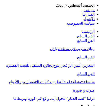
الجمعة, أغسطس 7, 2026
من نحن
اتصل بنا
للإشهار
سياسة الخصوصية
الرئيسية
الفن السابع
الفن السابع
رواق مغربي في مدينة مولدن
الفن السابع
المغربي أنيس الرافعي يتوج بجائزة الملتقى للقصة القصيرة
الفن السابع
سلسلة “منطقة آمنة” تطرح حكايات الانفصال بين الأزواج
صوت و صورة
دراما “لعبة الحبار” تتحول إلى واقع في كوريا وبريطانيا