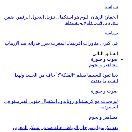
سياسة
الخمار: الرهان اليوم هو استكمال تنزيل التحول الرقمي ضمن
مغرب رقمي دامج ومستدام
سياسة
في كبرى مناورات أفريقيا.. المغرب يعزز قدراته ضد الإرهاب
السابق
التالي
صوت و صورة
مشاهير و نجوم
دينا تعود للسينما بفيلم “الملكة”: أخاف من الحسد ولهذا
السبب ابتعدت
صوت و صورة
لم يحدث مع كريستيانو رونالدو.. استقبال جنوني لفيرمينو في
السعودية
مشاهير و نجوم
بعد تكريمها بمهرجان الرباط.. هالة صدقي تشكر المغرب