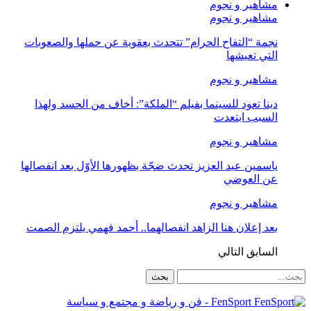
مشاهير و نجوم
مشاهير و نجوم
نجمة “التفاح الحرام” تتحدث بعقوية عن حملها والصعوبات
التي تعيشها
مشاهير و نجوم
دينا تعود للسينما بفيلم “الملكة”: أخاف من الحسد ولهذا
السبب ابتعدت
مشاهير و نجوم
ياسمين عبد العزيز تحدث ضجّة بظهورها الأوّل بعد انفصالها
عن العوضي
مشاهير و نجوم
بعد إعلان هنا الزاهد انفصالهما.. أحمد فهمي يلتزم الصمت
السابق
التالي
FenSport - فن و رياضة و مجتمع و سياسة