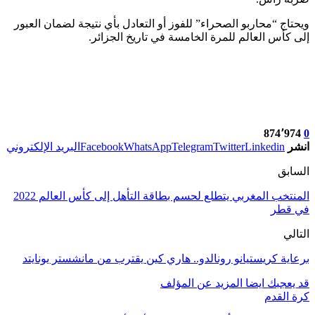
ويحتاج “محاربو الصحراء” للفوز أو التعادل بأي نتيجة لضمان العبور
إلى كأس العالم للمرة الخامسة في تاريخ الجزائر.
874٬974
0
انشر
Linkedin
Twitter
Telegram
WhatsApp
Facebook
البريد الإلكتروني
السابق
المنتخب المغربي يتطلع لحسم بطاقة التأهل إلى كأس العالم 2022
في قطر
التالي
برعاية كريستيانو رونالدو.. هاري كين يقترب من مانشستر يونايتد
قد يعجبك ايضا
المزيد عن المؤلف
كرة القدم