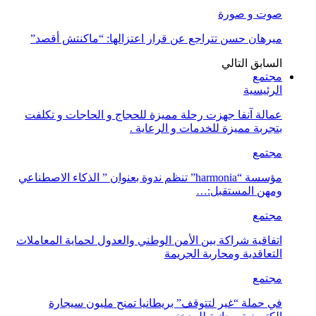
صوت و صورة
ميرهان حسن تتراجع عن قرار اعتزالها: “ماكنتش أقصد”
السابق
التالي
مجتمع
الرئيسية
عمالة آنفا جهزت رحلة مميزة للحجاج و الحاجات و تكلفت
بتجربة مميزة للخدمات و الرعاية .
مجتمع
مؤسسة “harmonia” تنظم ندوة بعنوان ” الذكاء الاصطناعي
ومهن المستقبل:…
مجتمع
اتفاقية شراكة بين الأمن الوطني والعدول لحماية المعاملات
التعاقدية ومحاربة الجريمة
مجتمع
في حملة “غير لتتوقف” بريطانيا تمنح مليون سيجارة