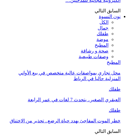
الكترونية مجانية للمدخنين…
السابق
التالي
نون النسوة
الكل
جمال
طفلك
موضة
المطبخ
صحة و رشاقة
وصفات طبيعية
المطبخ
محل تجاري بمواصفات عالية متخصص في بيع الأواني
المنزلية حاليا في الرباط
طفلك
العبقري الصغير.. يتحدث 7 لغات في عمر الرابعة
طفلك
خطر الموت المفاجئ يهدد حياة الرضع.. تحذير من الاختناق
السابق
التالي