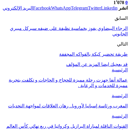
1٬078
0
انشر
Linkedin
Twitter
Telegram
WhatsApp
Facebook
البريد الإلكتروني
السابق
الرجاء البيضاوي يفوز بخماسية نظيفة على ضيفه سيركل مبيري
الجابوني
التالي
طريقة تحضير كيكة بالفواكه المجففة
قد يعجبك ايضا
المزيد عن المؤلف
الرئيسية
عمالة آنفا جهزت رحلة مميزة للحجاج و الحاجات و تكلفت بتجربة
مميزة للخدمات و الرعاية .
الرئيسية
المغرب ورئاسة إسبانيا لأوروبا.. رهان العلاقات لمواجهة التحديات
الرئيسية
القنوات الناقلة لمباراة البرازيل وكرواتيا في ربع نهائي كأس العالم