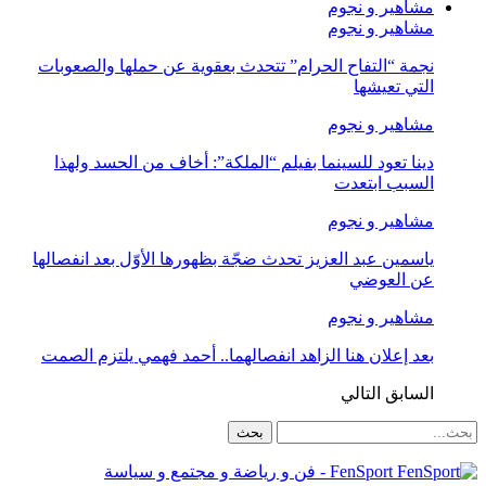
مشاهير و نجوم
مشاهير و نجوم
نجمة “التفاح الحرام” تتحدث بعقوية عن حملها والصعوبات
التي تعيشها
مشاهير و نجوم
دينا تعود للسينما بفيلم “الملكة”: أخاف من الحسد ولهذا
السبب ابتعدت
مشاهير و نجوم
ياسمين عبد العزيز تحدث ضجّة بظهورها الأوّل بعد انفصالها
عن العوضي
مشاهير و نجوم
بعد إعلان هنا الزاهد انفصالهما.. أحمد فهمي يلتزم الصمت
السابق
التالي
FenSport - فن و رياضة و مجتمع و سياسة