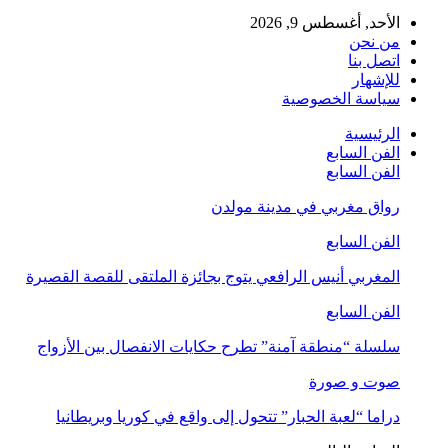
الأحد, أغسطس 9, 2026
من نحن
اتصل بنا
للإشهار
سياسة الخصوصية
الرئيسية
الفن السابع
الفن السابع
رواق مغربي في مدينة مولدن
الفن السابع
المغربي أنيس الرافعي يتوج بجائزة الملتقى للقصة القصيرة
الفن السابع
سلسلة “منطقة آمنة” تطرح حكايات الانفصال بين الأزواج
صوت و صورة
دراما “لعبة الحبار” تتحول إلى واقع في كوريا وبريطانيا