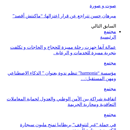
صوت و صورة
ميرهان حسن تتراجع عن قرار اعتزالها: “ماكنتش أقصد”
السابق
التالي
مجتمع
الرئيسية
عمالة آنفا جهزت رحلة مميزة للحجاج و الحاجات و تكلفت
بتجربة مميزة للخدمات و الرعاية .
مجتمع
مؤسسة “harmonia” تنظم ندوة بعنوان ” الذكاء الاصطناعي
ومهن المستقبل:…
مجتمع
اتفاقية شراكة بين الأمن الوطني والعدول لحماية المعاملات
التعاقدية ومحاربة الجريمة
مجتمع
في حملة “غير لتتوقف” بريطانيا تمنح مليون سيجارة