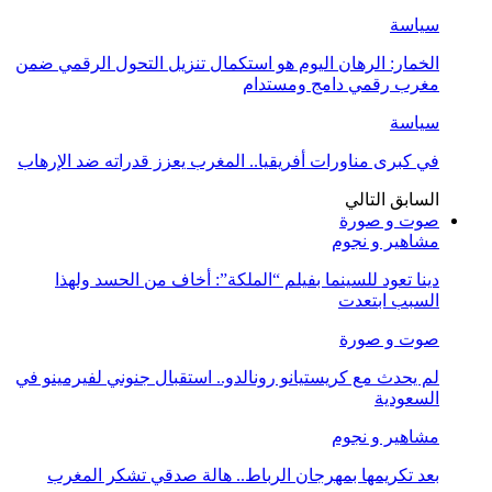
سياسة
الخمار: الرهان اليوم هو استكمال تنزيل التحول الرقمي ضمن
مغرب رقمي دامج ومستدام
سياسة
في كبرى مناورات أفريقيا.. المغرب يعزز قدراته ضد الإرهاب
السابق
التالي
صوت و صورة
مشاهير و نجوم
دينا تعود للسينما بفيلم “الملكة”: أخاف من الحسد ولهذا
السبب ابتعدت
صوت و صورة
لم يحدث مع كريستيانو رونالدو.. استقبال جنوني لفيرمينو في
السعودية
مشاهير و نجوم
بعد تكريمها بمهرجان الرباط.. هالة صدقي تشكر المغرب