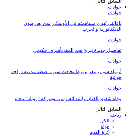
السابق
التالي
حوادث
حوادث
نافالني يُهدي مساهمته في الأوسكار لمن يعارضون
الديكتاتورية والحرب
حوادث
تفاصيل جديدة تبرئ نجم المغربأشرف حكيمي
حوادث
أرنولد شوارزنيغر يتورط بحادث سير.. اصطدمت به دراجة
هوائية
حوادث
وفاة شقيق الفنان راشد الفارس.. وشركة “روتانا” تنعاه
السابق
التالي
رياضة
الكل
هواة
كرة القدم