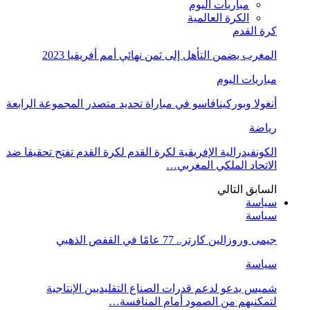
مباريات اليوم
الكرة العالمية
كرة القدم
المغرب يضمن التأهل إلى ثمن نهائي أمم أفريقيا 2023
مباريات اليوم
أنغولا وبوركينافاسو في مباراة تحديد متصدر المجموعة الرابعة
رياضة
الكونفيدرالية الإفريقية لكرة القدم لكرة القدم تفتح تحقيقا ضد
الاتحاد الملكي المغربي…
السابق
التالي
سياسة
سياسة
جيمى وروزالين كارتر.. 77 عامًا في القفص الذهبي
سياسة
شميس يدعو لدعم قدرات الصناع التقليديين الإنتاجية
لتمكنيهم من الصمود أمام المنافسة…