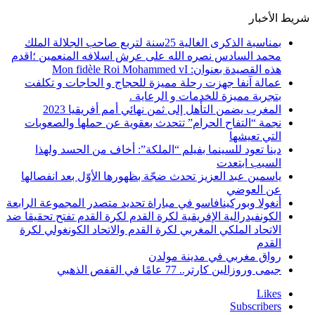
شريط الأخبار
بمناسبة الذكرى الغالية 25سنة لتربع صاحب الجلالة الملك
محمد السادس نصره الله على عرش اسلافه المنعمين ؛اقدم
هذه القصيدة بعنوان: Mon fidèle Roi Mohammed vI
عمالة آنفا جهزت رحلة مميزة للحجاج و الحاجات و تكلفت
بتجربة مميزة للخدمات و الرعاية .
المغرب يضمن التأهل إلى ثمن نهائي أمم أفريقيا 2023
نجمة “التفاح الحرام” تتحدث بعقوية عن حملها والصعوبات
التي تعيشها
دينا تعود للسينما بفيلم “الملكة”: أخاف من الحسد ولهذا
السبب ابتعدت
ياسمين عبد العزيز تحدث ضجّة بظهورها الأوّل بعد انفصالها
عن العوضي
أنغولا وبوركينافاسو في مباراة تحديد متصدر المجموعة الرابعة
الكونفيدرالية الإفريقية لكرة القدم لكرة القدم تفتح تحقيقا ضد
الاتحاد الملكي المغربي لكرة القدم والاتحاد الكونغولي لكرة
القدم
رواق مغربي في مدينة مولدن
جيمى وروزالين كارتر.. 77 عامًا في القفص الذهبي
Likes
Subscribers