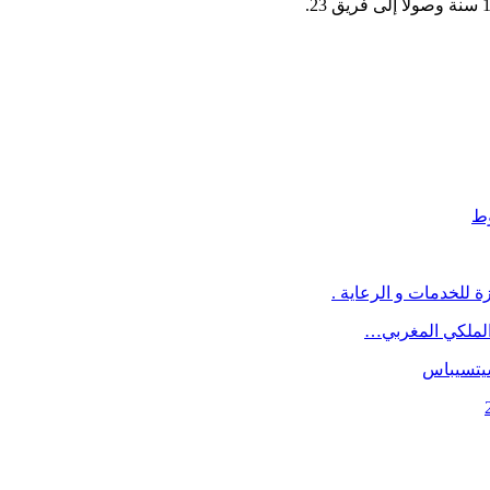
وط
 للخدمات و الرعاية .
د الملكي المغربي…