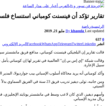
تقارير تؤكد أن فينسنت كومباني استنساخ فلسفة
الرئيسية
رياضة
Last updated
khaoula
By
مايو 21, 2019
637
0
انشر
Linkedin
Twitter
Telegram
WhatsApp
Facebook
البريد الإلكتروني
قالت تقارير إن البلجيكي فينسنت كومباني، مدافع فريق مانشستر سيت
سبيل الإعارة.
وأكد كومباني أنه يريد محاكاة أسلوب الإسباني بيب جوارديولا، المدير ا
السيتي.
وأسهم ديفيز، الذي كان لاعب وسط في مانشستر يونايتد الإنجليزي، في 
ريال مدريد الإسباني.