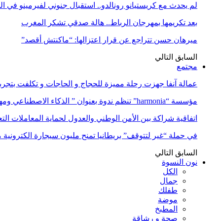
لم يحدث مع كريستيانو رونالدو.. استقبال جنوني لفيرمينو في ا
بعد تكريمها بمهرجان الرباط.. هالة صدقي تشكر المغرب
ميرهان حسن تتراجع عن قرار اعتزالها: “ماكنتش أقصد”
السابق
التالي
مجتمع
عمالة آنفا جهزت رحلة مميزة للحجاج و الحاجات و تكلفت بتجربة
مؤسسة “harmonia” تنظم ندوة بعنوان ” الذكاء الاصطناعي ومهن المستقبل:…
اتفاقية شراكة بين الأمن الوطني والعدول لحماية المعاملات التع
في حملة “غير لتتوقف” بريطانيا تمنح مليون سيجارة الكترونية 
السابق
التالي
نون النسوة
الكل
جمال
طفلك
موضة
المطبخ
صحة و رشاقة