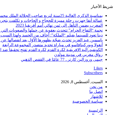
شريط الأخبار
بمناسبة الذكرى الغالية 25سنة لتربع صاحب الجلالة الملك محمد السادس نصره الله على عرش اسلافه المنعمين ؛اقدم هذه القصيدة بعنوان: Mon fidèle Roi Mohammed vI
عمالة آنفا جهزت رحلة مميزة للحجاج و الحاجات و تكلفت بتجربة
المغرب يضمن التأهل إلى ثمن نهائي أمم أفريقيا 2023
نجمة “التفاح الحرام” تتحدث بعقوية عن حملها والصعوبات التي 
دينا تعود للسينما بفيلم “الملكة”: أخاف من الحسد ولهذا السبب 
ياسمين عبد العزيز تحدث ضجّة بظهورها الأوّل بعد انفصالها عن
أنغولا وبوركينافاسو في مباراة تحديد متصدر المجموعة الرابعة
الكونفيدرالية الإفريقية لكرة القدم لكرة القدم تفتح تحقيقا ضد ا
رواق مغربي في مدينة مولدن
جيمى وروزالين كارتر.. 77 عامًا في القفص الذهبي
Likes
Subscribers
السبت, أغسطس 8, 2026
من نحن
اتصل بنا
للإشهار
سياسة الخصوصية
الرئيسية