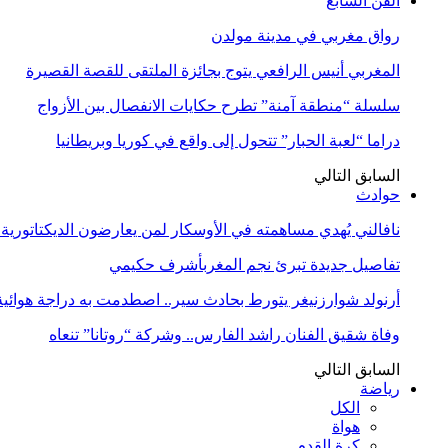
الفن السابع
رواق مغربي في مدينة مولدن
المغربي أنيس الرافعي يتوج بجائزة الملتقى للقصة القصيرة
سلسلة “منطقة آمنة” تطرح حكايات الانفصال بين الأزواج
دراما “لعبة الحبار” تتحول إلى واقع في كوريا وبريطانيا
السابق
التالي
حوادث
نافالني يُهدي مساهمته في الأوسكار لمن يعارضون الديكتاتورية
تفاصيل جديدة تبرئ نجم المغربأشرف حكيمي
أرنولد شوارزنيغر يتورط بحادث سير.. اصطدمت به دراجة هوائية
وفاة شقيق الفنان راشد الفارس.. وشركة “روتانا” تنعاه
السابق
التالي
رياضة
الكل
هواة
كرة القدم