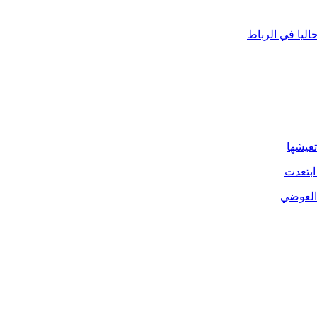
ليا في الرباط
تعيشها
ابتعدت
 العوضي