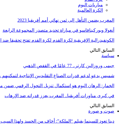
مباريات اليوم
الكرة العالمية
المغرب يضمن التأهل إلى ثمن نهائي أمم أفريقيا 2023
أنغولا وبوركينافاسو في مباراة تحديد متصدر المجموعة الرابعة
الكونفيدرالية الإفريقية لكرة القدم لكرة القدم تفتح تحقيقا ضد 
السابق
التالي
سياسة
جيمى وروزالين كارتر.. 77 عامًا في القفص الذهبي
شميس يدعو لدعم قدرات الصناع التقليديين الإنتاجية لتمكنيهم
الخمار: الرهان اليوم هو استكمال تنزيل التحول الرقمي ضمن
في كبرى مناورات أفريقيا.. المغرب يعزز قدراته ضد الإرهاب
السابق
التالي
صوت و صورة
دينا تعود للسينما بفيلم “الملكة”: أخاف من الحسد ولهذا السبب 