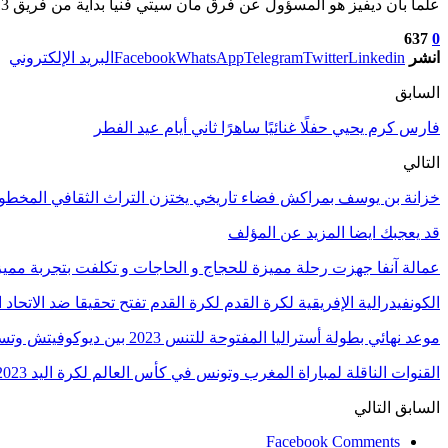
علماً بأن ديفيز هو المسؤول عن فرق مان سيتي فنياً بداية من فريق 13 سنة وصولاً إلى فريق 23.
637
0
انشر
Linkedin
Twitter
Telegram
WhatsApp
Facebook
البريد الإلكتروني
السابق
فارس كرم يحيي حفلًا غنائيًا ساهرًا ثاني أيام عيد الفطر
التالي
خزانة بن يوسف بمراكش فضاء تاريخي يختزن التراث الثقافي المخط
قد يعجبك ايضا
المزيد عن المؤلف
عمالة آنفا جهزت رحلة مميزة للحجاج و الحاجات و تكلفت بتجربة مميزة
الكونفيدرالية الإفريقية لكرة القدم لكرة القدم تفتح تحقيقا ضد الاتحا
موعد نهائي بطولة أستراليا المفتوحة للتنس 2023 بين ديوكوفيتش وتسيتسيباس
القنوات الناقلة لمباراة المغرب وتونس في كأس العالم لكرة اليد 2023
السابق
التالي
Facebook Comments