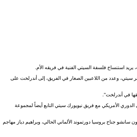
ريد استنساخ فلسفة السيتي الفنية في فريقه الأم.
باني يأمل في أخذ سيمون ديفيز، المدير الفني لفريق 23 سنة في أكاديمية مانشستر سيتي، وعدد من اللاعبين الصغار في الفريق، إلى أندرلخت على
يقها في أندرلخت”.
الفريق السماوي بدلاً من الفرنسي باتريك فييرا، الذي ترك النادي في 2015 للانتقال للعمل في الدوري الأمريكي مع فريق نيويورك سيتي التابع أيضاً لمجموعة
 سانشو جناح بروسيا دورتموند الألماني الحالي، وبراهيم دياز مهاجم