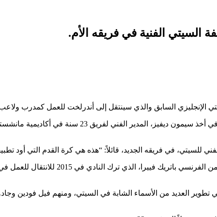
 السيتي الفنية في فريقه الأم.
ي الإنجليزي السابق والذي سينتقل إلى أندرلخت للعمل كمدرب ولاعب، ي
وقالت شبكة “إي إس بي إن” العالمية في تقرير لها إن كوم
لفني للسيتي، في فريقه الجديد، قائلاً: “هذه هي كرة القدم التي أود تطب
ومن جانبه، تولى ديفيز تدريب فريق 23 سنة في 
تطوير العديد من الأسماء الشابة في السيتي، ومنهم فيل فودين وجادون