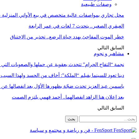
وصفات طبيعية
محل تجاري بمواصفات عالية متخصص في بيع الأواني المنزلية حا
العبقري الصغير.. يتحدث 7 لغات في عمر الرابعة
خطر الموت المفاجئ يهدد حياة الرضع.. تحذير من الاختناق
السابق
التالي
مشاهير و نجوم
نجمة “التفاح الحرام” تتحدث بعقوية عن حملها والصعوبات التي 
دينا تعود للسينما بفيلم “الملكة”: أخاف من الحسد ولهذا السبب 
ياسمين عبد العزيز تحدث ضجّة بظهورها الأوّل بعد انفصالها عن
بعد إعلان هنا الزاهد انفصالهما.. أحمد فهمي يلتزم الصمت
السابق
التالي
FenSport - فن و رياضة و مجتمع و سياسة