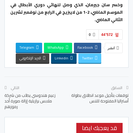
وخسر سان جيرمان، الذي وصل لنهائي دوري الأبطال في
الموسم الماضي، 2-1 من لايبزيج في الرابع من نوفمبر تشرين
الثاني الماضي.
0
44٬572
Telegram
WhatsApp
Facebook
انشر
Twitter
Linkedin
البريد الإلكتروني
السابق
التالي
توقعات بتأجيل موعد انطلاق بطولة
زعيم هندوسي يطلب من شركة
أستراليا المفتوحة للتنس
ملابس برازيلية إزالة صورة أحد
رموزهم
قد يعجبك ايضا