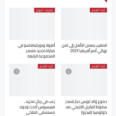
كرة القدم
مباريات اليوم
المغرب يضمن التأهل إلى ثمن
أنغولا وبوركينافاسو في
نهائي أمم أفريقيا 2023
مباراة تحديد متصدر
المجموعة الرابعة
كرة القدم
كرة القدم
دموع والد لويس دياز تتصدر
رعب في ريال مدريد..
سقوط البرازيل التاريخي ضد
فينيسيوس أحدث وجوه
كولومبيا (فيديو)
مستشفى الملكي