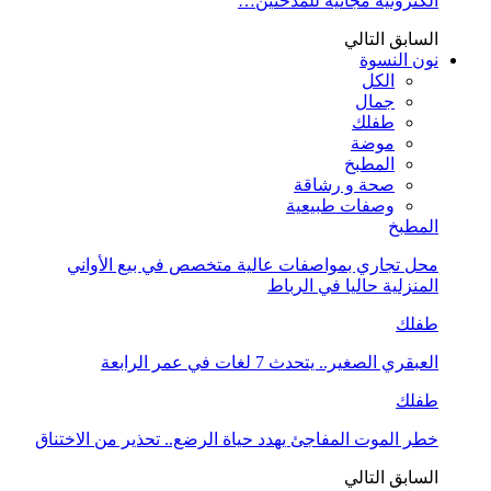
الكترونية مجانية للمدخنين…
السابق
التالي
نون النسوة
الكل
جمال
طفلك
موضة
المطبخ
صحة و رشاقة
وصفات طبيعية
المطبخ
محل تجاري بمواصفات عالية متخصص في بيع الأواني
المنزلية حاليا في الرباط
طفلك
العبقري الصغير.. يتحدث 7 لغات في عمر الرابعة
طفلك
خطر الموت المفاجئ يهدد حياة الرضع.. تحذير من الاختناق
السابق
التالي