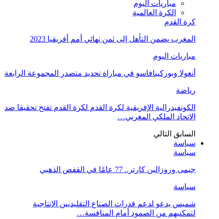
مباريات اليوم
الكرة العالمية
كرة القدم
المغرب يضمن التأهل إلى ثمن نهائي أمم أفريقيا 2023
مباريات اليوم
أنغولا وبوركينافاسو في مباراة تحديد متصدر المجموعة الرابعة
رياضة
الكونفيدرالية الإفريقية لكرة القدم لكرة القدم تفتح تحقيقا ضد
الاتحاد الملكي المغربي…
السابق
التالي
سياسة
سياسة
جيمى وروزالين كارتر.. 77 عامًا في القفص الذهبي
سياسة
شميس يدعو لدعم قدرات الصناع التقليديين الإنتاجية
لتمكنيهم من الصمود أمام المنافسة…