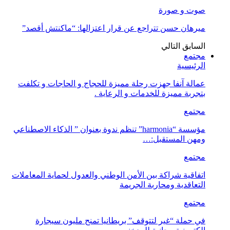
صوت و صورة
ميرهان حسن تتراجع عن قرار اعتزالها: “ماكنتش أقصد”
السابق
التالي
مجتمع
الرئيسية
عمالة آنفا جهزت رحلة مميزة للحجاج و الحاجات و تكلفت
بتجربة مميزة للخدمات و الرعاية .
مجتمع
مؤسسة “harmonia” تنظم ندوة بعنوان ” الذكاء الاصطناعي
ومهن المستقبل:…
مجتمع
اتفاقية شراكة بين الأمن الوطني والعدول لحماية المعاملات
التعاقدية ومحاربة الجريمة
مجتمع
في حملة “غير لتتوقف” بريطانيا تمنح مليون سيجارة