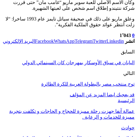
وكان الاسم الأصلي للعبة سوبر ماريو “غامب مان” حتى قررت
شركة ننتيندو إطلاق اسم شخص على لعبتها الشهيرة.
وعلق ماريو على ذلك في صحيفة سياتل تايمز عام 1993 ساخرا: “لا
زلت أنتظر عوائد حقوق الملكية الفكرية”.
1٬043
0
انشر
Linkedin
Twitter
Telegram
WhatsApp
Facebook
البريد الإلكتروني
السابق
اليابان في سباق الأوسكار بمهرجان كان السينمائي الدولي
التالي
توج منتخب مصر بالبطولة العربية للكرة الطائرة
قد يعجبك ايضا
المزيد عن المؤلف
الرئيسية
عمالة آنفا جهزت رحلة مميزة للحجاج و الحاجات و تكلفت بتجربة
مميزة للخدمات و الرعاية .
حوادث