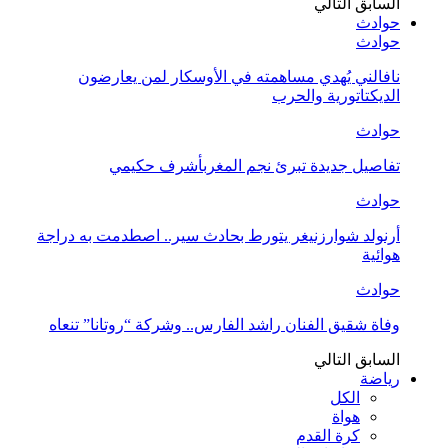
السابق
التالي
حوادث
حوادث
نافالني يُهدي مساهمته في الأوسكار لمن يعارضون
الديكتاتورية والحرب
حوادث
تفاصيل جديدة تبرئ نجم المغربأشرف حكيمي
حوادث
أرنولد شوارزنيغر يتورط بحادث سير.. اصطدمت به دراجة
هوائية
حوادث
وفاة شقيق الفنان راشد الفارس.. وشركة “روتانا” تنعاه
السابق
التالي
رياضة
الكل
هواة
كرة القدم