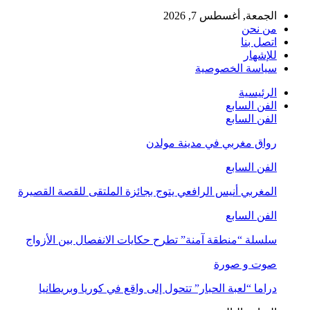
الجمعة, أغسطس 7, 2026
من نحن
اتصل بنا
للإشهار
سياسة الخصوصية
الرئيسية
الفن السابع
الفن السابع
رواق مغربي في مدينة مولدن
الفن السابع
المغربي أنيس الرافعي يتوج بجائزة الملتقى للقصة القصيرة
الفن السابع
سلسلة “منطقة آمنة” تطرح حكايات الانفصال بين الأزواج
صوت و صورة
دراما “لعبة الحبار” تتحول إلى واقع في كوريا وبريطانيا