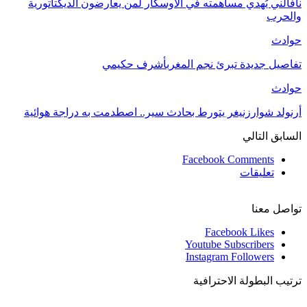
نافالني يُهدي مساهمته في الأوسكار لمن يعارضون الديكتاتورية
والحرب
حوادث
تفاصيل جديدة تبرئ نجم المغربأشرف حكيمي
حوادث
أرنولد شوارزنيغر يتورط بحادث سير.. اصطدمت به دراجة هوائية
السابق
التالي
Facebook Comments
تعليقات
تواصل معنا
Facebook
Likes
Youtube
Subscribers
Instagram
Followers
ترتيب البطولة الاحترافية