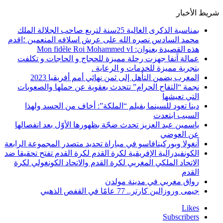
شريط الأخبار
بمناسبة الذكرى الغالية 25سنة لتربع صاحب الجلالة الملك
محمد السادس نصره الله على عرش اسلافه المنعمين ؛اقدم
هذه القصيدة بعنوان: Mon fidèle Roi Mohammed vI
عمالة آنفا جهزت رحلة مميزة للحجاج و الحاجات و تكلفت
بتجربة مميزة للخدمات و الرعاية .
المغرب يضمن التأهل إلى ثمن نهائي أمم أفريقيا 2023
نجمة “التفاح الحرام” تتحدث بعقوية عن حملها والصعوبات
التي تعيشها
دينا تعود للسينما بفيلم “الملكة”: أخاف من الحسد ولهذا
السبب ابتعدت
ياسمين عبد العزيز تحدث ضجّة بظهورها الأوّل بعد انفصالها
عن العوضي
أنغولا وبوركينافاسو في مباراة تحديد متصدر المجموعة الرابعة
الكونفيدرالية الإفريقية لكرة القدم لكرة القدم تفتح تحقيقا ضد
الاتحاد الملكي المغربي لكرة القدم والاتحاد الكونغولي لكرة
القدم
رواق مغربي في مدينة مولدن
جيمى وروزالين كارتر.. 77 عامًا في القفص الذهبي
Likes
Subscribers