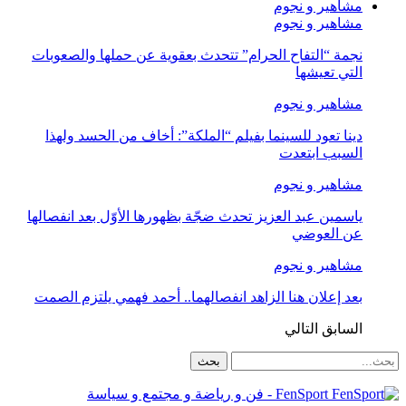
مشاهير و نجوم
مشاهير و نجوم
نجمة “التفاح الحرام” تتحدث بعقوية عن حملها والصعوبات
التي تعيشها
مشاهير و نجوم
دينا تعود للسينما بفيلم “الملكة”: أخاف من الحسد ولهذا
السبب ابتعدت
مشاهير و نجوم
ياسمين عبد العزيز تحدث ضجّة بظهورها الأوّل بعد انفصالها
عن العوضي
مشاهير و نجوم
بعد إعلان هنا الزاهد انفصالهما.. أحمد فهمي يلتزم الصمت
السابق
التالي
FenSport - فن و رياضة و مجتمع و سياسة