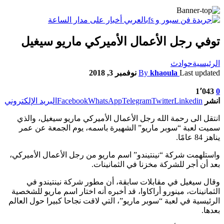
توفي رجل الأعمال الأميركي ماريو سيغيل
الرئيسية
حوادث
Last updated
khaoula
By
نوفمبر 3, 2018
1٬043
0
انشر
Linkedin
Twitter
Telegram
WhatsApp
Facebook
البريد الإلكتروني
انتقل الى رحمة الله رجل الأعمال الأميركي ماريو سيغيل، والذي
سميت لعبة “سوبر ماريو” الشهيرة باسمه، يوم الجمعة عن عمر
يناهز 84 عامًا.
واستلهمت شركة “نينتيندو” اسم ماريو من رجل الأعمال الأميركي،
بعد أن أجر للشركة مخزنا في الثمانينات.
وقال سيغيل في مقابلات سابقة، أن مطور شركة نينتيندو في
الثمانينات، مينورو أراكاوا، قد أخبره أنه اختار اسم ماريو للشخصية
الرئيسية في لعبة “سوبر ماريو”، التي لاقت نجاحا كبيرا حول العالم
بعدها.