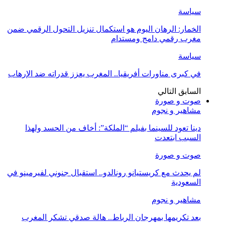
سياسة
الخمار: الرهان اليوم هو استكمال تنزيل التحول الرقمي ضمن
مغرب رقمي دامج ومستدام
سياسة
في كبرى مناورات أفريقيا.. المغرب يعزز قدراته ضد الإرهاب
السابق
التالي
صوت و صورة
مشاهير و نجوم
دينا تعود للسينما بفيلم “الملكة”: أخاف من الحسد ولهذا
السبب ابتعدت
صوت و صورة
لم يحدث مع كريستيانو رونالدو.. استقبال جنوني لفيرمينو في
السعودية
مشاهير و نجوم
بعد تكريمها بمهرجان الرباط.. هالة صدقي تشكر المغرب