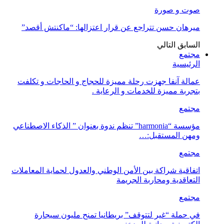
صوت و صورة
ميرهان حسن تتراجع عن قرار اعتزالها: “ماكنتش أقصد”
السابق
التالي
مجتمع
الرئيسية
عمالة آنفا جهزت رحلة مميزة للحجاج و الحاجات و تكلفت
بتجربة مميزة للخدمات و الرعاية .
مجتمع
مؤسسة “harmonia” تنظم ندوة بعنوان ” الذكاء الاصطناعي
ومهن المستقبل:…
مجتمع
اتفاقية شراكة بين الأمن الوطني والعدول لحماية المعاملات
التعاقدية ومحاربة الجريمة
مجتمع
في حملة “غير لتتوقف” بريطانيا تمنح مليون سيجارة