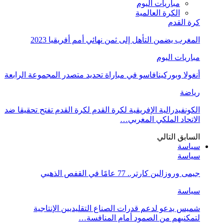
مباريات اليوم
الكرة العالمية
كرة القدم
المغرب يضمن التأهل إلى ثمن نهائي أمم أفريقيا 2023
مباريات اليوم
أنغولا وبوركينافاسو في مباراة تحديد متصدر المجموعة الرابعة
رياضة
الكونفيدرالية الإفريقية لكرة القدم لكرة القدم تفتح تحقيقا ضد
الاتحاد الملكي المغربي…
السابق
التالي
سياسة
سياسة
جيمى وروزالين كارتر.. 77 عامًا في القفص الذهبي
سياسة
شميس يدعو لدعم قدرات الصناع التقليديين الإنتاجية
لتمكنيهم من الصمود أمام المنافسة…