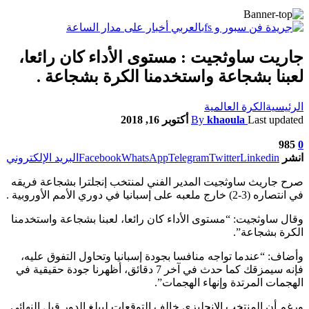
جاريت ساوثجيت : مستوى الأداء كان رائعا،
لعبنا بشجاعة واستخدمنا الكرة بشجاعة .
الرئيسية
الكرة العالمية
Last updated
khaoula
By
أكتوبر 16, 2018
985
0
انشر
Linkedin
Twitter
Telegram
WhatsApp
Facebook
البريد الإلكتروني
صرح جاريث ساوثجيت المدير الفني لمنتخب إنجلترا بشجاعة فريقه
في انتصاره (3-2) خارج ملعبه على إسبانيا في دوري الأمم الأوروبية .
وقال ساوثجيت: “مستوى الأداء كان رائعا، لعبنا بشجاعة واستخدمنا
الكرة بشجاعة”.
وأضاف: “عندما تواجه منافسا بجودة إسبانيا وتحاول التفوق عليه،
فإنه سيمزقك كما حدث في آخر 7 دقائق، أظهرنا جودة حقيقية في
الهجمات المرتدة وإنهاء الهجمات”.
ورغم أن المنتخب الإنجليزي خالف التوقعات ليبلغ الدور قبل النهائي