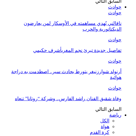
السابق
التالي
حوادث
حوادث
نافالني يُهدي مساهمته في الأوسكار لمن يعارضون
الديكتاتورية والحرب
حوادث
تفاصيل جديدة تبرئ نجم المغربأشرف حكيمي
حوادث
أرنولد شوارزنيغر يتورط بحادث سير.. اصطدمت به دراجة
هوائية
حوادث
وفاة شقيق الفنان راشد الفارس.. وشركة “روتانا” تنعاه
السابق
التالي
رياضة
الكل
هواة
كرة القدم