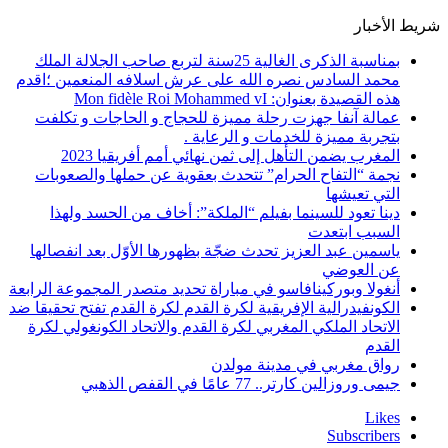
شريط الأخبار
بمناسبة الذكرى الغالية 25سنة لتربع صاحب الجلالة الملك
محمد السادس نصره الله على عرش اسلافه المنعمين ؛اقدم
هذه القصيدة بعنوان: Mon fidèle Roi Mohammed vI
عمالة آنفا جهزت رحلة مميزة للحجاج و الحاجات و تكلفت
بتجربة مميزة للخدمات و الرعاية .
المغرب يضمن التأهل إلى ثمن نهائي أمم أفريقيا 2023
نجمة “التفاح الحرام” تتحدث بعقوية عن حملها والصعوبات
التي تعيشها
دينا تعود للسينما بفيلم “الملكة”: أخاف من الحسد ولهذا
السبب ابتعدت
ياسمين عبد العزيز تحدث ضجّة بظهورها الأوّل بعد انفصالها
عن العوضي
أنغولا وبوركينافاسو في مباراة تحديد متصدر المجموعة الرابعة
الكونفيدرالية الإفريقية لكرة القدم لكرة القدم تفتح تحقيقا ضد
الاتحاد الملكي المغربي لكرة القدم والاتحاد الكونغولي لكرة
القدم
رواق مغربي في مدينة مولدن
جيمى وروزالين كارتر.. 77 عامًا في القفص الذهبي
Likes
Subscribers