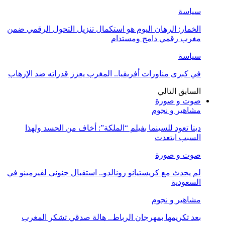
سياسة
الخمار: الرهان اليوم هو استكمال تنزيل التحول الرقمي ضمن
مغرب رقمي دامج ومستدام
سياسة
في كبرى مناورات أفريقيا.. المغرب يعزز قدراته ضد الإرهاب
السابق
التالي
صوت و صورة
مشاهير و نجوم
دينا تعود للسينما بفيلم “الملكة”: أخاف من الحسد ولهذا
السبب ابتعدت
صوت و صورة
لم يحدث مع كريستيانو رونالدو.. استقبال جنوني لفيرمينو في
السعودية
مشاهير و نجوم
بعد تكريمها بمهرجان الرباط.. هالة صدقي تشكر المغرب