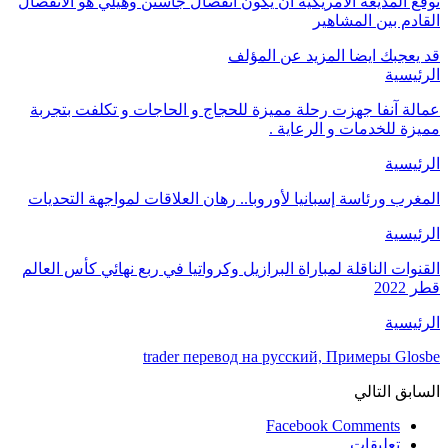
توقع المذيعة الأمريكية أن يكون انفصال جاستن وهيلي هو الانفصال
القادم بين المشاهير
قد يعجبك ايضا
المزيد عن المؤلف
الرئيسية
عمالة آنفا جهزت رحلة مميزة للحجاج و الحاجات و تكلفت بتجربة
مميزة للخدمات و الرعاية .
الرئيسية
المغرب ورئاسة إسبانيا لأوروبا.. رهان العلاقات لمواجهة التحديات
الرئيسية
القنوات الناقلة لمباراة البرازيل وكرواتيا في ربع نهائي كأس العالم
قطر 2022
الرئيسية
trader перевод на русский, Примеры Glosbe
السابق
التالي
Facebook Comments
تعليقات