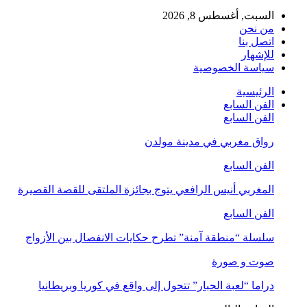
السبت, أغسطس 8, 2026
من نحن
اتصل بنا
للإشهار
سياسة الخصوصية
الرئيسية
الفن السابع
الفن السابع
رواق مغربي في مدينة مولدن
الفن السابع
المغربي أنيس الرافعي يتوج بجائزة الملتقى للقصة القصيرة
الفن السابع
سلسلة “منطقة آمنة” تطرح حكايات الانفصال بين الأزواج
صوت و صورة
دراما “لعبة الحبار” تتحول إلى واقع في كوريا وبريطانيا