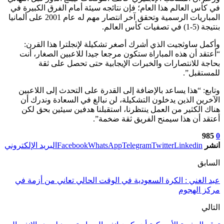
في كأس العالم هذا العام؛ فإن نتائجه سيئة أمام الفرق الكبيرة في
المباريات الرسمية وتحقق آخر انتصار مهم له عام 2001 على ألمانيا
بنتيجة (5-1) في تصفيات كأس العالم.
وأكمل ساوثجيت الذي أشرك أصغر تشكيلة لإنجلترا هذا القرن:
“أعتقد أن هذه المباراة ستكون مرجعا جيدا للاعبين الصغار، أنت
بحاجة للانتصارات والخبرات الإيجابية حتى تحصل على ثقة
للمستقبل”.
وتابع: “هذا يساعد بالإضافة إلى القدرة على التحدث إلى اللاعبين
الآخرين الذين يدخلون التشكيلة، لن نبالغ في السعادة وندرك أن
هناك الكثير من العمل ينتظرنا، استقبلنا هدفين سيئين بحق لكن
أعتقد أن هذا سيمنح الفريق ثقة ضخمة”.
985
0
انشر
Linkedin
Twitter
Telegram
WhatsApp
Facebook
البريد الإلكتروني
السابق
عبد الغني : الكرة السعودية في الوقت الحالي تعاني من أزمة في
مركز الهجوم
التالي