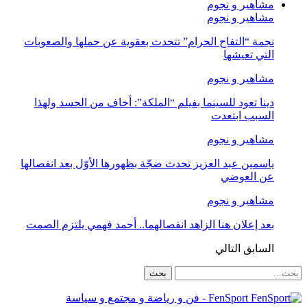
مشاهير و نجوم
مشاهير و نجوم
نجمة “التفاح الحرام” تتحدث بعقوية عن حملها والصعوبات
التي تعيشها
مشاهير و نجوم
دينا تعود للسينما بفيلم “الملكة”: أخاف من الحسد ولهذا
السبب ابتعدت
مشاهير و نجوم
ياسمين عبد العزيز تحدث ضجّة بظهورها الأوّل بعد انفصالها
عن العوضي
مشاهير و نجوم
بعد إعلان هنا الزاهد انفصالهما.. أحمد فهمي يلتزم الصمت
السابق
التالي
FenSport - فن و رياضة و مجتمع و سياسة