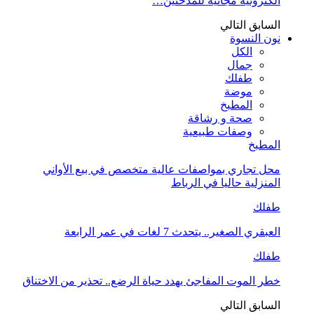
الكترونية مجانية للمدخنين…
السابق
التالي
نون النسوة
الكل
جمال
طفلك
موضة
المطبخ
صحة و رشاقة
وصفات طبيعية
المطبخ
محل تجاري بمواصفات عالية متخصص في بيع الأواني
المنزلية حاليا في الرباط
طفلك
العبقري الصغير.. يتحدث 7 لغات في عمر الرابعة
طفلك
خطر الموت المفاجئ يهدد حياة الرضع.. تحذير من الاختناق
السابق
التالي