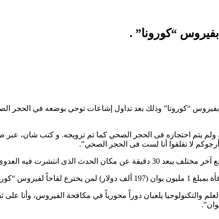
بفيروس “كورونا” .
 بفيروس “كورونا” وذلك بعد تداول إشاعات توحي بوضعه في الحجر الص
 ولم يتم احتجازه فى الحجر الصحي كما تم ترويجه. و كتب شان، عبر ص
أرجوكم لا تقلقوا أنا لست فى الحجر الصحي”.
دث الذى انتشرت فيه العدوى.
شان، في تدوينة نشرها بحسابه على موقع “Weibo”: “إن العلم والتكنولوجيا يلعبان دوراً محورياً في مكا