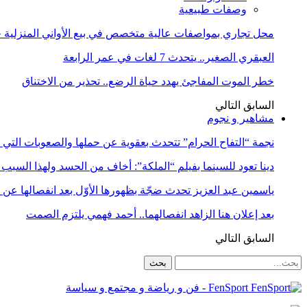
وصفات طبيعية
محل تجاري بمواصفات عالية متخصص في بيع الأواني المنزلية حا
العبقري الصغير.. يتحدث 7 لغات في عمر الرابعة
خطر الموت المفاجئ يهدد حياة الرضع.. تحذير من الاختناق
السابق
التالي
مشاهير و نجوم
نجمة “التفاح الحرام” تتحدث بعقوية عن حملها والصعوبات التي 
دينا تعود للسينما بفيلم “الملكة”: أخاف من الحسد ولهذا السبب 
ياسمين عبد العزيز تحدث ضجّة بظهورها الأوّل بعد انفصالها عن
بعد إعلان هنا الزاهد انفصالهما.. أحمد فهمي يلتزم الصمت
السابق
التالي
FenSport - فن و رياضة و مجتمع و سياسة