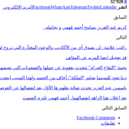
32٬928
0
انشر
Linkedin
Twitter
Telegram
WhatsApp
Facebook
البريد الإلكتروني
السابق
كريم عبد العزيز يسامح أحمد فهمي و يجامله .
التالي
راغب علامة​ : لن نصدق أي من الأكاذيب والوعود المخدِّرة التي تروج ل
قد يعجبك ايضا
المزيد عن المؤلف
نجمة “التفاح الحرام” تتحدث بعقوية عن حملها والصعوبات التي تعيشها
دينا تعود للسينما بفيلم “الملكة”: أخاف من الحسد ولهذا السبب ابتعدت
ياسمين عبد العزيز تحدث ضجّة بظهورها الأوّل بعد انفصالها عن العوض
بعد إعلان هنا الزاهد انفصالهما.. أحمد فهمي يلتزم الصمت
السابق
التالي
Facebook Comments
تعليقات