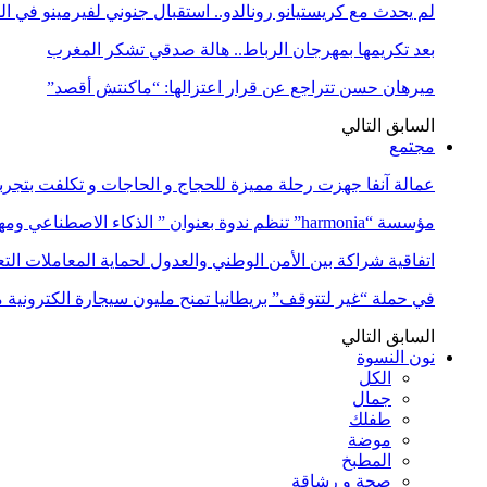
لم يحدث مع كريستيانو رونالدو.. استقبال جنوني لفيرمينو في ا
بعد تكريمها بمهرجان الرباط.. هالة صدقي تشكر المغرب
ميرهان حسن تتراجع عن قرار اعتزالها: “ماكنتش أقصد”
السابق
التالي
مجتمع
عمالة آنفا جهزت رحلة مميزة للحجاج و الحاجات و تكلفت بتجربة
مؤسسة “harmonia” تنظم ندوة بعنوان ” الذكاء الاصطناعي ومهن المستقبل:…
اتفاقية شراكة بين الأمن الوطني والعدول لحماية المعاملات التع
في حملة “غير لتتوقف” بريطانيا تمنح مليون سيجارة الكترونية 
السابق
التالي
نون النسوة
الكل
جمال
طفلك
موضة
المطبخ
صحة و رشاقة