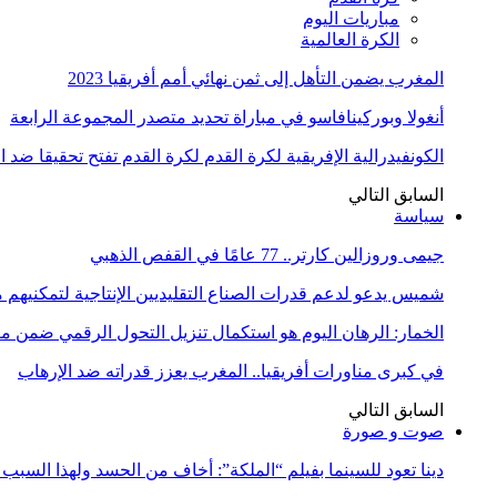
مباريات اليوم
الكرة العالمية
المغرب يضمن التأهل إلى ثمن نهائي أمم أفريقيا 2023
أنغولا وبوركينافاسو في مباراة تحديد متصدر المجموعة الرابعة
الكونفيدرالية الإفريقية لكرة القدم لكرة القدم تفتح تحقيقا ضد 
السابق
التالي
سياسة
جيمى وروزالين كارتر.. 77 عامًا في القفص الذهبي
شميس يدعو لدعم قدرات الصناع التقليديين الإنتاجية لتمكنيهم
الخمار: الرهان اليوم هو استكمال تنزيل التحول الرقمي ضمن
في كبرى مناورات أفريقيا.. المغرب يعزز قدراته ضد الإرهاب
السابق
التالي
صوت و صورة
دينا تعود للسينما بفيلم “الملكة”: أخاف من الحسد ولهذا السبب 