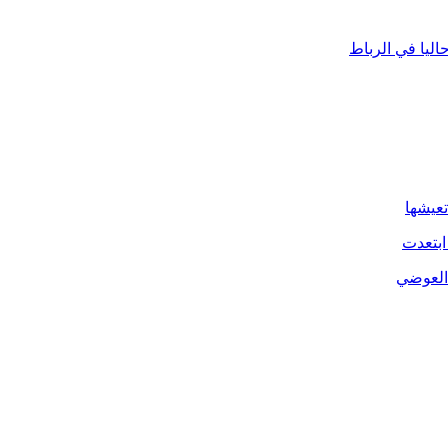
ليا في الرباط
تعيشها
ابتعدت
 العوضي