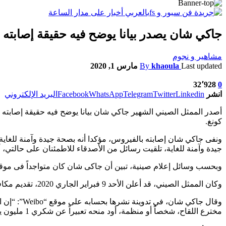
جاكي شان يصدر بيانا يوضح فيه حقيقة إصابته 
مشاهير و نجوم
Last updated
khaoula
By
مارس 1, 2020
32٬928
0
انشر
Linkedin
Twitter
Telegram
WhatsApp
Facebook
البريد الإلكتروني
أصدر الممثل الصيني الشهير جاكي شان بيانا يوضح فيه حقيقة إصابته
كونغ.
ونفى جاكي شان إصابته بالفيروس، مؤكدا أنه بصحة جيدة وآمنة للغاية
جيدة وآمنة للغاية، تلقيت رسائل من الأصدقاء للاطمئنان على حالتي، 
وبحسب وسائل إعلام صينية، تبين أن جاكى شان كان متواجداً فى موقع آخر مختلف يبعد 30 دقيقة عن مكان الح
وكان الممثل الصيني، قد أعلن الأحد 9 فبراير الجاري 2020، تقديم مكافأة بمبلغ 1 مليون يوان (197 ألف دولار) لمن يخترع لقاحاً لفيروس “كورونا”.
وقال جاكي 
مخترع اللقاح، شخصاً أو منظمة، أود منحه تعبيراً عن شكري 1 مليون يوان”.