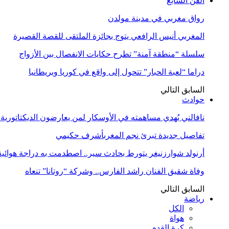
الفن السابع
رواق مغربي في مدينة مولدن
المغربي أنيس الرافعي يتوج بجائزة الملتقى للقصة القصيرة
سلسلة “منطقة آمنة” تطرح حكايات الانفصال بين الأزواج
دراما “لعبة الحبار” تتحول إلى واقع في كوريا وبريطانيا
السابق
التالي
حوادث
نافالني يُهدي مساهمته في الأوسكار لمن يعارضون الديكتاتورية
تفاصيل جديدة تبرئ نجم المغربأشرف حكيمي
أرنولد شوارزنيغر يتورط بحادث سير.. اصطدمت به دراجة هوائية
وفاة شقيق الفنان راشد الفارس.. وشركة “روتانا” تنعاه
السابق
التالي
رياضة
الكل
هواة
كرة القدم