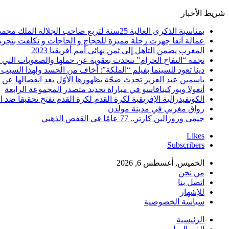
شريط الأخبار
بمناسبة الذكرى الغالية 25سنة لتربع صاحب الجلالة الملك محمد السادس نصره الله على عرش اسلافه المنعمين ؛اقدم هذه القصيدة بعنوان: Mon fidèle Roi Mohammed vI
عمالة آنفا جهزت رحلة مميزة للحجاج و الحاجات و تكلفت بتجربة
المغرب يضمن التأهل إلى ثمن نهائي أمم أفريقيا 2023
نجمة “التفاح الحرام” تتحدث بعقوية عن حملها والصعوبات التي 
دينا تعود للسينما بفيلم “الملكة”: أخاف من الحسد ولهذا السبب 
ياسمين عبد العزيز تحدث ضجّة بظهورها الأوّل بعد انفصالها عن
أنغولا وبوركينافاسو في مباراة تحديد متصدر المجموعة الرابعة
الكونفيدرالية الإفريقية لكرة القدم لكرة القدم تفتح تحقيقا ضد ا
رواق مغربي في مدينة مولدن
جيمى وروزالين كارتر.. 77 عامًا في القفص الذهبي
Likes
Subscribers
الخميس, أغسطس 6, 2026
من نحن
اتصل بنا
للإشهار
سياسة الخصوصية
الرئيسية