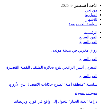
الأحد, أغسطس 9, 2026
من نحن
اتصل بنا
للإشهار
سياسة الخصوصية
الرئيسية
الفن السابع
الفن السابع
رواق مغربي في مدينة مولدن
الفن السابع
المغربي أنيس الرافعي يتوج بجائزة الملتقى للقصة القصيرة
الفن السابع
سلسلة “منطقة آمنة” تطرح حكايات الانفصال بين الأزواج
صوت و صورة
دراما “لعبة الحبار” تتحول إلى واقع في كوريا وبريطانيا