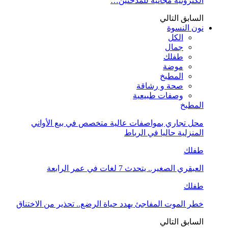
الكترونية مجانية للمدخنين…
السابق
التالي
نون النسوة
الكل
جمال
طفلك
موضة
المطبخ
صحة و رشاقة
وصفات طبيعية
المطبخ
محل تجاري بمواصفات عالية متخصص في بيع الأواني
المنزلية حاليا في الرباط
طفلك
العبقري الصغير.. يتحدث 7 لغات في عمر الرابعة
طفلك
خطر الموت المفاجئ يهدد حياة الرضع.. تحذير من الاختناق
السابق
التالي