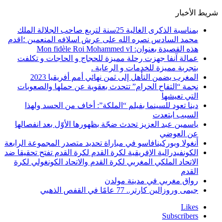
شريط الأخبار
بمناسبة الذكرى الغالية 25سنة لتربع صاحب الجلالة الملك
محمد السادس نصره الله على عرش اسلافه المنعمين ؛اقدم
هذه القصيدة بعنوان: Mon fidèle Roi Mohammed vI
عمالة آنفا جهزت رحلة مميزة للحجاج و الحاجات و تكلفت
بتجربة مميزة للخدمات و الرعاية .
المغرب يضمن التأهل إلى ثمن نهائي أمم أفريقيا 2023
نجمة “التفاح الحرام” تتحدث بعقوية عن حملها والصعوبات
التي تعيشها
دينا تعود للسينما بفيلم “الملكة”: أخاف من الحسد ولهذا
السبب ابتعدت
ياسمين عبد العزيز تحدث ضجّة بظهورها الأوّل بعد انفصالها
عن العوضي
أنغولا وبوركينافاسو في مباراة تحديد متصدر المجموعة الرابعة
الكونفيدرالية الإفريقية لكرة القدم لكرة القدم تفتح تحقيقا ضد
الاتحاد الملكي المغربي لكرة القدم والاتحاد الكونغولي لكرة
القدم
رواق مغربي في مدينة مولدن
جيمى وروزالين كارتر.. 77 عامًا في القفص الذهبي
Likes
Subscribers