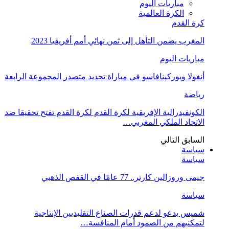
مباريات اليوم
الكرة العالمية
كرة القدم
المغرب يضمن التأهل إلى ثمن نهائي أمم أفريقيا 2023
مباريات اليوم
أنغولا وبوركينافاسو في مباراة تحديد متصدر المجموعة الرابعة
رياضة
الكونفيدرالية الإفريقية لكرة القدم لكرة القدم تفتح تحقيقا ضد
الاتحاد الملكي المغربي…
السابق
التالي
سياسة
سياسة
جيمى وروزالين كارتر.. 77 عامًا في القفص الذهبي
سياسة
شميس يدعو لدعم قدرات الصناع التقليديين الإنتاجية
لتمكنيهم من الصمود أمام المنافسة…