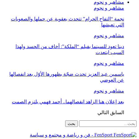
مشاهير و نجوم
مشاهير و نجوم
نجمة “التفاح الحرام” تتحدث بعقوية عن حملها والصعوبات
التي تعيشها
مشاهير و نجوم
دينا تعود للسينما بفيلم “الملكة”: أخاف من الحسد ولهذا
السبب ابتعدت
مشاهير و نجوم
ياسمين عبد العزيز تحدث ضجّة بظهورها الأوّل بعد انفصالها
عن العوضي
مشاهير و نجوم
بعد إعلان هنا الزاهد انفصالهما.. أحمد فهمي يلتزم الصمت
السابق
التالي
FenSport - فن و رياضة و مجتمع و سياسة