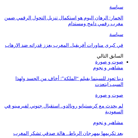
سياسة
الخمار: الرهان اليوم هو استكمال تنزيل التحول الرقمي ضمن
مغرب رقمي دامج ومستدام
سياسة
في كبرى مناورات أفريقيا.. المغرب يعزز قدراته ضد الإرهاب
السابق
التالي
صوت و صورة
مشاهير و نجوم
دينا تعود للسينما بفيلم “الملكة”: أخاف من الحسد ولهذا
السبب ابتعدت
صوت و صورة
لم يحدث مع كريستيانو رونالدو.. استقبال جنوني لفيرمينو في
السعودية
مشاهير و نجوم
بعد تكريمها بمهرجان الرباط.. هالة صدقي تشكر المغرب