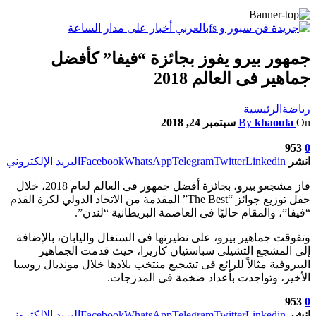
جمهور بيرو يفوز بجائزة “فيفا” كأفضل
جماهير فى العالم 2018
رياضة
الرئيسية
On
khaoula
By
سبتمبر 24, 2018
953
0
انشر
Linkedin
Twitter
Telegram
WhatsApp
Facebook
البريد الإلكتروني
فاز مشجعو بيرو، بجائزة أفضل جمهور فى العالم لعام 2018، خلال
حفل توزيع جوائز “The Best” المقدمة من الاتحاد الدولي لكرة القدم
“فيفا”، والمقام حاليًا فى العاصمة البريطانية “لندن”.
وتفوقت جماهير بيرو، على نظيرتها فى السنغال واليابان، بالإضافة
إلى المشجع التشيلى سباستيان كاريرا، حيث قدمت الجماهير
البيروفية مثالاً للرائع فى تشجيع منتخب بلادها خلال مونديال روسيا
الأخير، وتواجدت بأعداد ضخمة فى المدرجات.
953
0
انشر
Linkedin
Twitter
Telegram
WhatsApp
Facebook
البريد الإلكتروني