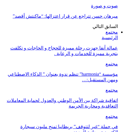
صوت و صورة
ميرهان حسن تتراجع عن قرار اعتزالها: “ماكنتش أقصد”
السابق
التالي
مجتمع
الرئيسية
عمالة آنفا جهزت رحلة مميزة للحجاج و الحاجات و تكلفت
بتجربة مميزة للخدمات و الرعاية .
مجتمع
مؤسسة “harmonia” تنظم ندوة بعنوان ” الذكاء الاصطناعي
ومهن المستقبل:…
مجتمع
اتفاقية شراكة بين الأمن الوطني والعدول لحماية المعاملات
التعاقدية ومحاربة الجريمة
مجتمع
في حملة “غير لتتوقف” بريطانيا تمنح مليون سيجارة