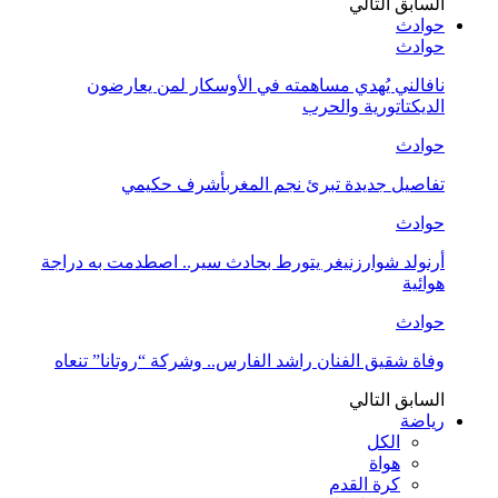
السابق
التالي
حوادث
حوادث
نافالني يُهدي مساهمته في الأوسكار لمن يعارضون
الديكتاتورية والحرب
حوادث
تفاصيل جديدة تبرئ نجم المغربأشرف حكيمي
حوادث
أرنولد شوارزنيغر يتورط بحادث سير.. اصطدمت به دراجة
هوائية
حوادث
وفاة شقيق الفنان راشد الفارس.. وشركة “روتانا” تنعاه
السابق
التالي
رياضة
الكل
هواة
كرة القدم