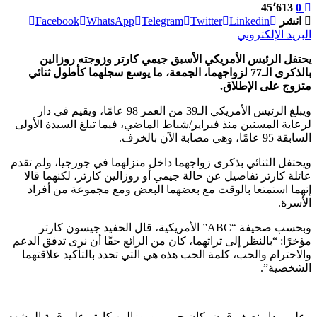
45٬613
0
انشر
Linkedin
Twitter
Telegram
WhatsApp
Facebook
البريد الإلكتروني
يحتفل الرئيس الأمريكي الأسبق جيمي كارتر وزوجته روزالين
بالذكرى الـ77 لزواجهما، الجمعة، ما يوسع سجلهما كأطول ثنائي
متزوج على الإطلاق.
ويبلغ الرئيس الأمريكي الـ39 من العمر 98 عامًا، ويقيم في دار
لرعاية المسنين منذ فبراير/شباط الماضي، فيما تبلغ السيدة الأولى
السابقة 95 عامًا، وهي مصابة الآن بالخرف.
ويحتفل الثنائي بذكرى زواجهما داخل منزلهما في جورجيا، ولم تقدم
عائلة كارتر تفاصيل عن حالة جيمي أو روزالين كارتر، لكنهما قالا
إنهما استمتعا بالوقت مع بعضهما البعض ومع مجموعة من أفراد
الأسرة.
وبحسب صحيفة “ABC” الأمريكية، قال الحفيد جيسون كارتر
مؤخرًا: “بالنظر إلى تراثهما، كان من الرائع حقًا أن نرى تدفق الدعم
والاحترام والحب، كلمة الحب هذه هي التي تحدد بالتأكيد علاقتهما
الشخصية”.
وعلى مدار نصف قرن، كان جيمي وروزالين كارتر على قمة المشهد