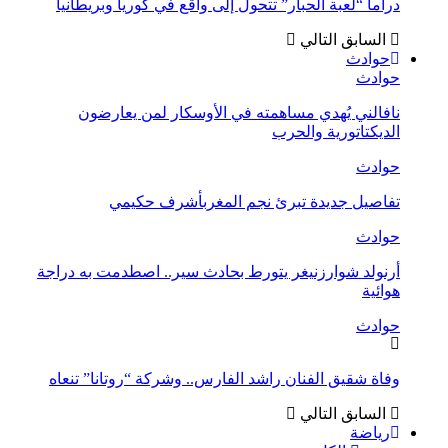
دراما “لعبة الحبار” تتحول إلى واقع في كوريا وبريطانيا
السابق
التالي
حوادث
حوادث
نافالني يُهدي مساهمته في الأوسكار لمن يعارضون
الديكتاتورية والحرب
حوادث
تفاصيل جديدة تبرئ نجم المغربأشرف حكيمي
حوادث
أرنولد شوارزنيغر يتورط بحادث سير.. اصطدمت به دراجة
هوائية
حوادث
وفاة شقيق الفنان راشد الفارس.. وشركة “روتانا” تنعاه
السابق
التالي
رياضة