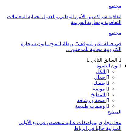
مجتمع
اتفاقية شراكة بين الأمن الوطني والعدول لحماية المعاملات
التعاقدية ومحاربة الجريمة
مجتمع
في حملة “غير لتتوقف” بريطانيا تمنح مليون سيجارة
الكترونية مجانية للمدخنين…
السابق
التالي
نون النسوة
الكل
جمال
طفلك
موضة
المطبخ
صحة و رشاقة
وصفات طبيعية
المطبخ
محل تجاري بمواصفات عالية متخصص في بيع الأواني
المنزلية حاليا في الرباط