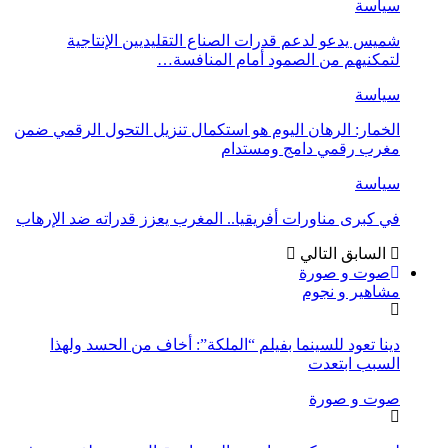
سياسة
شميس يدعو لدعم قدرات الصناع التقليديين الإنتاجية
لتمكنيهم من الصمود أمام المنافسة…
سياسة
الخمار: الرهان اليوم هو استكمال تنزيل التحول الرقمي ضمن
مغرب رقمي دامج ومستدام
سياسة
في كبرى مناورات أفريقيا.. المغرب يعزز قدراته ضد الإرهاب
السابق
التالي
صوت و صورة
مشاهير و نجوم
دينا تعود للسينما بفيلم “الملكة”: أخاف من الحسد ولهذا
السبب ابتعدت
صوت و صورة