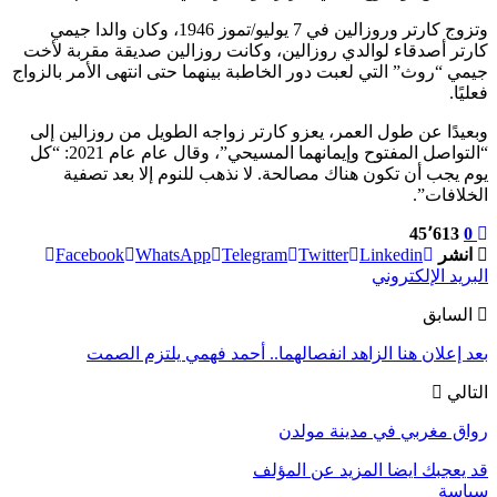
وتزوج كارتر وروزالين في 7 يوليو/تموز 1946، وكان والدا جيمي
كارتر أصدقاء لوالدي روزالين، وكانت روزالين صديقة مقربة لأخت
جيمي “روث” التي لعبت دور الخاطبة بينهما حتى انتهى الأمر بالزواج
فعليًا.
وبعيدًا عن طول العمر، يعزو كارتر زواجه الطويل من روزالين إلى
“التواصل المفتوح وإيمانهما المسيحي”، وقال عام عام 2021: “كل
يوم يجب أن تكون هناك مصالحة. لا نذهب للنوم إلا بعد تصفية
الخلافات”.
45٬613
0
انشر
Linkedin
Twitter
Telegram
WhatsApp
Facebook
البريد الإلكتروني
السابق
بعد إعلان هنا الزاهد انفصالهما.. أحمد فهمي يلتزم الصمت
التالي
رواق مغربي في مدينة مولدن
قد يعجبك ايضا
المزيد عن المؤلف
سياسة