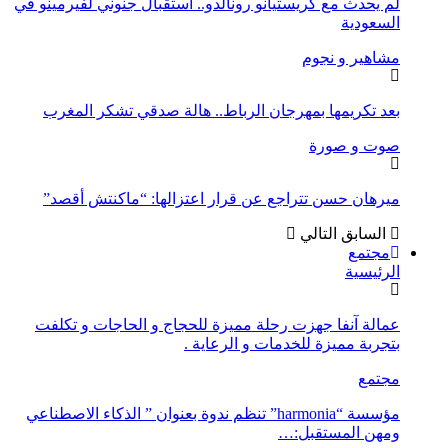
لم يحدث مع كريستيانو رونالدو.. استقبال جنوني لفيرمينو في
السعودية
مشاهير و نجوم
بعد تكريمها بمهرجان الرباط.. هالة صدقي تشكر المغرب
صوت و صورة
ميرهان حسن تتراجع عن قرار اعتزالها: “ماكنتش أقصد”
السابق
التالي
مجتمع
الرئيسية
عمالة آنفا جهزت رحلة مميزة للحجاج و الحاجات و تكلفت
بتجربة مميزة للخدمات و الرعاية .
مجتمع
مؤسسة “harmonia” تنظم ندوة بعنوان ” الذكاء الاصطناعي
ومهن المستقبل:…