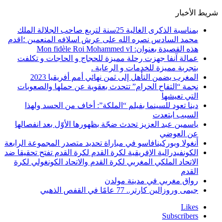
شريط الأخبار
بمناسبة الذكرى الغالية 25سنة لتربع صاحب الجلالة الملك
محمد السادس نصره الله على عرش اسلافه المنعمين ؛اقدم
هذه القصيدة بعنوان: Mon fidèle Roi Mohammed vI
عمالة آنفا جهزت رحلة مميزة للحجاج و الحاجات و تكلفت
بتجربة مميزة للخدمات و الرعاية .
المغرب يضمن التأهل إلى ثمن نهائي أمم أفريقيا 2023
نجمة “التفاح الحرام” تتحدث بعقوية عن حملها والصعوبات
التي تعيشها
دينا تعود للسينما بفيلم “الملكة”: أخاف من الحسد ولهذا
السبب ابتعدت
ياسمين عبد العزيز تحدث ضجّة بظهورها الأوّل بعد انفصالها
عن العوضي
أنغولا وبوركينافاسو في مباراة تحديد متصدر المجموعة الرابعة
الكونفيدرالية الإفريقية لكرة القدم لكرة القدم تفتح تحقيقا ضد
الاتحاد الملكي المغربي لكرة القدم والاتحاد الكونغولي لكرة
القدم
رواق مغربي في مدينة مولدن
جيمى وروزالين كارتر.. 77 عامًا في القفص الذهبي
Likes
Subscribers