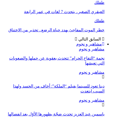
طفلك
العبقري الصغير.. يتحدث 7 لغات في عمر الرابعة
طفلك
خطر الموت المفاجئ يهدد حياة الرضع.. تحذير من الاختناق
السابق
التالي
مشاهير و نجوم
مشاهير و نجوم
نجمة “التفاح الحرام” تتحدث بعقوية عن حملها والصعوبات
التي تعيشها
مشاهير و نجوم
دينا تعود للسينما بفيلم “الملكة”: أخاف من الحسد ولهذا
السبب ابتعدت
مشاهير و نجوم
ياسمين عبد العزيز تحدث ضجّة بظهورها الأوّل بعد انفصالها