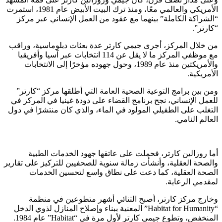
الأمريكي والعالمي معًا، ومنذ ترك البيت الأبيض عام 1981، استمرت
“الشراكة الكاملة” بينهما مع عقود من العمل الإنساني عبر مركز
“كارتر”.
من خلال المركز، أجرى جيمي كارتر عدة بعثات دبلوماسية، وراقب
مع موظفي المركز ما لا يقل عن 114 انتخابات عبر آسيا وأفريقيا
والأمريكتين منذ عام 1989، وحول جهوده مؤخرًا إلى الانتخابات
الأمريكية.
ومن بين برامج التوعية الصحية العامة التي أطلقها مركز “كارتر”
للعمل الإنساني، نجح برنامج القضاء على دودة غينيا في المركز في
التغلب على الطفيلي المولود في الماء، والذي كان منتشرًا في دول
العالم النامي.
أما روزالين كارتر، فحملت على عاتقها جهود الخدمات الطبية
والصحة العقلية، وأنشأت زمالة سنوية للصحفيين للتركيز على تقارير
الصحة العقلية، كما دعت على نطاق واسع لتحسين الخدمات
لمقدمي الرعاية.
وخارج مركز كارتر، أصبح الثنائي أشهر متطوعين في منظمة
“Habitat for Humanity” المعنية ببناء وإصلاح المنازل لذوي الدخل
المنخفض، وتطوع جيمي كارتر لأول مرة في “Habitat” عام 1984.