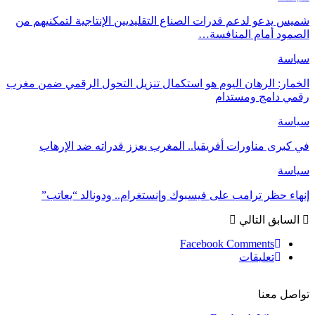
شميس يدعو لدعم قدرات الصناع التقليديين الإنتاجية لتمكنيهم من
الصمود أمام المنافسة…
سياسة
الخمار: الرهان اليوم هو استكمال تنزيل التحول الرقمي ضمن مغرب
رقمي دامج ومستدام
سياسة
في كبرى مناورات أفريقيا.. المغرب يعزز قدراته ضد الإرهاب
سياسة
إنهاء حظر ترامب على فيسبوك وإنستغرام.. ودونالد “يعاتب”
السابق
التالي
Facebook Comments
تعليقات
تواصل معنا