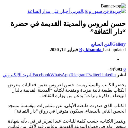
حسن لعروس والمدينة القديمة في حضرة
“دار الثقافة”
Gallery
الفن السابع
Last updated
khaoula
By
فبراير 12, 2020
44٬093
0
انشر
Linkedin
Twitter
Telegram
WhatsApp
Facebook
البريد الإلكتروني
يحضر الكاتب والسيناريست حسن لعروس ضمن فعاليات معرض
الكتاب بطبعة ثانية مزيدة ومنقحة لكتابه “المدينة القديمة بالدار
البيضاء.. ذاكرة وتراث” بدعم من وزارة الثقافة.
الكتاب الذي صدرت طبعته الأولى، عن منشورات مؤسسة مسجد
الحسن الثاني بالبيضاء، سيكون متوفرا في رواق “دار الثقافة”.
ويتميز الكتاب، حسب كلمة للباحث عبد العزيز قراقي، بأنه شهادة
شخص ولد في فضاء المدينة القديمة، وعاش فيه لأكثر من ثمانين