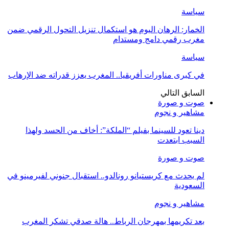
سياسة
الخمار: الرهان اليوم هو استكمال تنزيل التحول الرقمي ضمن
مغرب رقمي دامج ومستدام
سياسة
في كبرى مناورات أفريقيا.. المغرب يعزز قدراته ضد الإرهاب
السابق
التالي
صوت و صورة
مشاهير و نجوم
دينا تعود للسينما بفيلم “الملكة”: أخاف من الحسد ولهذا
السبب ابتعدت
صوت و صورة
لم يحدث مع كريستيانو رونالدو.. استقبال جنوني لفيرمينو في
السعودية
مشاهير و نجوم
بعد تكريمها بمهرجان الرباط.. هالة صدقي تشكر المغرب