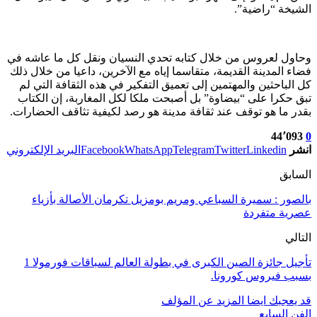
الشيخة “راضية”.
وحاول لعروس من خلال كتابه تحدي النسيان ونقل كل ما عاشه في
فضاء المدينة القديمة، متقاسما إياه مع الآخرين، داعيا من خلال ذلك
كل الباحثين والمهتمين إلى تعميق التفكير في هذه الثقافة التي لم
تبق حكرا على “بيضاوة” بل أصبحت ملكا لكل المغاربة، إن الكتاب
بقدر ما هو توقف عند ثقافة مدينة هو رصد لكيفية تثاقف الحضارات.
44٬093
0
انشر
Linkedin
Twitter
Telegram
WhatsApp
Facebook
البريد الإلكتروني
السابق
بالصور : سميرة السباعي ومريم بومزيل تكرمان الأصالة بأزياء
عصرية متفردة
التالي
تأجيل جائزة الصين الكبرى في بطولة العالم لسباقات فورمولا 1
بسبب فيروس كورونا.
قد يعجبك ايضا
المزيد عن المؤلف
الفن السابع