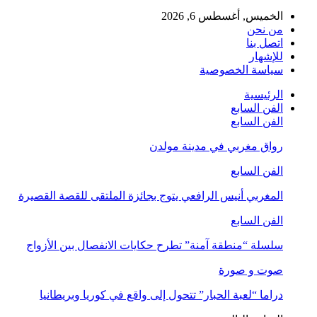
الخميس, أغسطس 6, 2026
من نحن
اتصل بنا
للإشهار
سياسة الخصوصية
الرئيسية
الفن السابع
الفن السابع
رواق مغربي في مدينة مولدن
الفن السابع
المغربي أنيس الرافعي يتوج بجائزة الملتقى للقصة القصيرة
الفن السابع
سلسلة “منطقة آمنة” تطرح حكايات الانفصال بين الأزواج
صوت و صورة
دراما “لعبة الحبار” تتحول إلى واقع في كوريا وبريطانيا