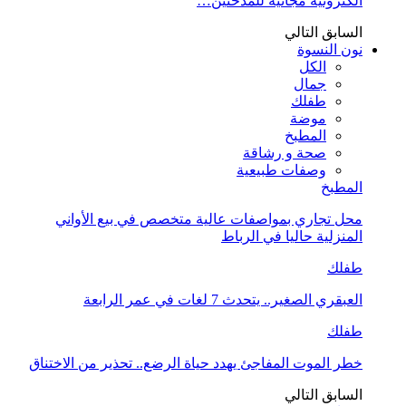
الكترونية مجانية للمدخنين…
السابق
التالي
نون النسوة
الكل
جمال
طفلك
موضة
المطبخ
صحة و رشاقة
وصفات طبيعية
المطبخ
محل تجاري بمواصفات عالية متخصص في بيع الأواني
المنزلية حاليا في الرباط
طفلك
العبقري الصغير.. يتحدث 7 لغات في عمر الرابعة
طفلك
خطر الموت المفاجئ يهدد حياة الرضع.. تحذير من الاختناق
السابق
التالي