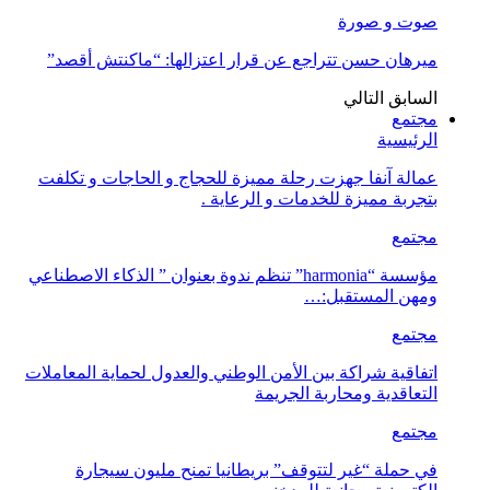
صوت و صورة
ميرهان حسن تتراجع عن قرار اعتزالها: “ماكنتش أقصد”
السابق
التالي
مجتمع
الرئيسية
عمالة آنفا جهزت رحلة مميزة للحجاج و الحاجات و تكلفت
بتجربة مميزة للخدمات و الرعاية .
مجتمع
مؤسسة “harmonia” تنظم ندوة بعنوان ” الذكاء الاصطناعي
ومهن المستقبل:…
مجتمع
اتفاقية شراكة بين الأمن الوطني والعدول لحماية المعاملات
التعاقدية ومحاربة الجريمة
مجتمع
في حملة “غير لتتوقف” بريطانيا تمنح مليون سيجارة