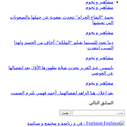
مشاهير و نجوم
مشاهير و نجوم
نجمة “التفاح الحرام” تتحدث بعقوية عن حملها والصعوبات
التي تعيشها
مشاهير و نجوم
دينا تعود للسينما بفيلم “الملكة”: أخاف من الحسد ولهذا
السبب ابتعدت
مشاهير و نجوم
ياسمين عبد العزيز تحدث ضجّة بظهورها الأوّل بعد انفصالها
عن العوضي
مشاهير و نجوم
بعد إعلان هنا الزاهد انفصالهما.. أحمد فهمي يلتزم الصمت
السابق
التالي
FenSport - فن و رياضة و مجتمع و سياسة