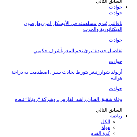
السابق
التالي
حوادث
حوادث
نافالني يُهدي مساهمته في الأوسكار لمن يعارضون
الديكتاتورية والحرب
حوادث
تفاصيل جديدة تبرئ نجم المغربأشرف حكيمي
حوادث
أرنولد شوارزنيغر يتورط بحادث سير.. اصطدمت به دراجة
هوائية
حوادث
وفاة شقيق الفنان راشد الفارس.. وشركة “روتانا” تنعاه
السابق
التالي
رياضة
الكل
هواة
كرة القدم