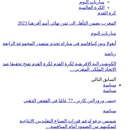
مباريات اليوم
الكرة العالمية
كرة القدم
المغرب يضمن التأهل إلى ثمن نهائي أمم أفريقيا 2023
مباريات اليوم
أنغولا وبوركينافاسو في مباراة تحديد متصدر المجموعة الرابعة
رياضة
الكونفيدرالية الإفريقية لكرة القدم لكرة القدم تفتح تحقيقا ضد
الاتحاد الملكي المغربي…
السابق
التالي
سياسة
سياسة
جيمى وروزالين كارتر.. 77 عامًا في القفص الذهبي
سياسة
شميس يدعو لدعم قدرات الصناع التقليديين الإنتاجية
لتمكنيهم من الصمود أمام المنافسة…