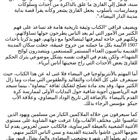
سنة، فنقل إلى القارئ ما علق بالذاكرة من أحداث وسلوكات
وممارسات، بأسلوب يجعل القارئ يشعر وكأنه يقرأ قصة بداية
مدينة الدار البيضاء،”.
ويضيف قراقي “الكتاب وثيقة تاريخية هامة قد تساعد على فهم
الكثير من الأمور التي لم يعد الناس يطرحون حولها تساؤلاتهم،
ولكنهم في حاجة لمعرفتها ليتصالحوا مع ذواتهم، فهو يذكرنا بأحداث
1907 الأليمة بكل ما حملته من جروح عميقة، جعلت سكان المدينة
القديمة يناصبون العداء المستمر للمستعمر، ويتصدرون لوائح
الشهداء، ولكن يقدم في الوقت نفسه بشكل موضوعي يترك الحكم
للقارئ بعض الأحداث التي راح ضحيتها أناس أبرياء.
أما المهتم بالأنتربولوجيا في البيضاء فلا غنى له عن هذا الكتاب، حيث
سيتعرف على كل العادات والتقاليد والطقوس التي سادت وما زال
الكثير منها، وقد يجد مادة تصلح لتفكيك ثقافة “بيضاوة”، بينما سيجد
فيه الرياضيون أجوبة شافية حول البدايات الأولى لممارسة كرة
القدم بالبيضاء بالإضافة إلى تاريخ الوداد البيضاوي، وعلاقة الأب
جيكو مؤسس الرجاء بذلك.
كما سيعرفون من خلاله الملاكمين الكبار من مسلمين ويهود الذين
تنافسوا على مختلف الألقاب.وإذا عرفت جهة الشاوية على مستوى
الأغنية الشعبية بالعيطة المرساوية، فالكاتب حسن لعروس يقدم لنا
نجومها الذين عاشوا بالمدينة القديمة و نسي الناس الكثير منهم،
ممن لم يصلوا إلى شهرة بوشعيب البيضاوي والماريشال قيبو، مثل