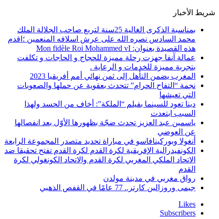
شريط الأخبار
بمناسبة الذكرى الغالية 25سنة لتربع صاحب الجلالة الملك
محمد السادس نصره الله على عرش اسلافه المنعمين ؛اقدم
هذه القصيدة بعنوان: Mon fidèle Roi Mohammed vI
عمالة آنفا جهزت رحلة مميزة للحجاج و الحاجات و تكلفت
بتجربة مميزة للخدمات و الرعاية .
المغرب يضمن التأهل إلى ثمن نهائي أمم أفريقيا 2023
نجمة “التفاح الحرام” تتحدث بعقوية عن حملها والصعوبات
التي تعيشها
دينا تعود للسينما بفيلم “الملكة”: أخاف من الحسد ولهذا
السبب ابتعدت
ياسمين عبد العزيز تحدث ضجّة بظهورها الأوّل بعد انفصالها
عن العوضي
أنغولا وبوركينافاسو في مباراة تحديد متصدر المجموعة الرابعة
الكونفيدرالية الإفريقية لكرة القدم لكرة القدم تفتح تحقيقا ضد
الاتحاد الملكي المغربي لكرة القدم والاتحاد الكونغولي لكرة
القدم
رواق مغربي في مدينة مولدن
جيمى وروزالين كارتر.. 77 عامًا في القفص الذهبي
Likes
Subscribers