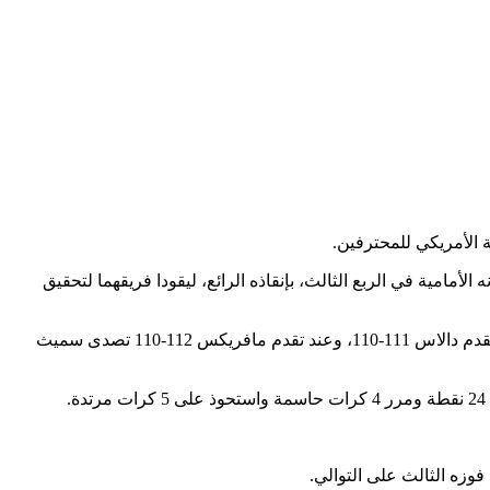
س سميث، الذي تعرض لكسر في أسنانه الأمامية في الربع الثالث، بإنقاذه الرائع، ليقودا فريقهما لتحقيق
ولعب جوردان دورا محوريا في الانتصار بتسجيل نقاط مهمة في الرمق الأخير، وانتزع تمريرة لو ويليامز قبل 19 ثانية من النهاية ليحافظ على تقدم دالاس 111-110، وعند تقدم مافريكس 112-110 تصدى سميث