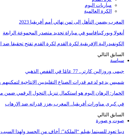
مباريات اليوم
الكرة العالمية
المغرب يضمن التأهل إلى ثمن نهائي أمم أفريقيا 2023
أنغولا وبوركينافاسو في مباراة تحديد متصدر المجموعة الرابعة
الكونفيدرالية الإفريقية لكرة القدم لكرة القدم تفتح تحقيقا ضد 
السابق
التالي
سياسة
جيمى وروزالين كارتر.. 77 عامًا في القفص الذهبي
شميس يدعو لدعم قدرات الصناع التقليديين الإنتاجية لتمكنيهم
الخمار: الرهان اليوم هو استكمال تنزيل التحول الرقمي ضمن
في كبرى مناورات أفريقيا.. المغرب يعزز قدراته ضد الإرهاب
السابق
التالي
صوت و صورة
دينا تعود للسينما بفيلم “الملكة”: أخاف من الحسد ولهذا السبب 