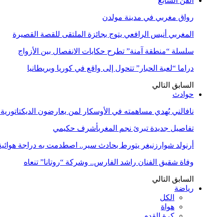
الفن السابع
رواق مغربي في مدينة مولدن
المغربي أنيس الرافعي يتوج بجائزة الملتقى للقصة القصيرة
سلسلة “منطقة آمنة” تطرح حكايات الانفصال بين الأزواج
دراما “لعبة الحبار” تتحول إلى واقع في كوريا وبريطانيا
السابق
التالي
حوادث
نافالني يُهدي مساهمته في الأوسكار لمن يعارضون الديكتاتورية
تفاصيل جديدة تبرئ نجم المغربأشرف حكيمي
أرنولد شوارزنيغر يتورط بحادث سير.. اصطدمت به دراجة هوائية
وفاة شقيق الفنان راشد الفارس.. وشركة “روتانا” تنعاه
السابق
التالي
رياضة
الكل
هواة
كرة القدم