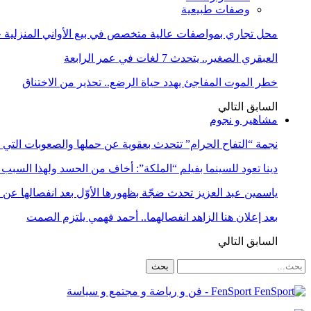
وصفات طبيعية
محل تجاري بمواصفات عالية متخصص في بيع الأواني المنزلية حا
العبقري الصغير.. يتحدث 7 لغات في عمر الرابعة
خطر الموت المفاجئ يهدد حياة الرضع.. تحذير من الاختناق
السابق
التالي
مشاهير و نجوم
نجمة “التفاح الحرام” تتحدث بعقوية عن حملها والصعوبات التي 
دينا تعود للسينما بفيلم “الملكة”: أخاف من الحسد ولهذا السبب 
ياسمين عبد العزيز تحدث ضجّة بظهورها الأوّل بعد انفصالها عن
بعد إعلان هنا الزاهد انفصالهما.. أحمد فهمي يلتزم الصمت
السابق
التالي
FenSport - فن و رياضة و مجتمع و سياسة