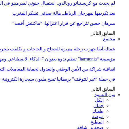
لم يحدث مع كريستيانو رونالدو.. استقبال جنوني لفيرمينو في ا
بعد تكريمها بمهرجان الرباط.. هالة صدقي تشكر المغرب
ميرهان حسن تتراجع عن قرار اعتزالها: “ماكنتش أقصد”
السابق
التالي
مجتمع
عمالة آنفا جهزت رحلة مميزة للحجاج و الحاجات و تكلفت بتجربة
مؤسسة “harmonia” تنظم ندوة بعنوان ” الذكاء الاصطناعي ومهن المستقبل:…
اتفاقية شراكة بين الأمن الوطني والعدول لحماية المعاملات التع
في حملة “غير لتتوقف” بريطانيا تمنح مليون سيجارة الكترونية 
السابق
التالي
نون النسوة
الكل
جمال
طفلك
موضة
المطبخ
صحة و رشاقة