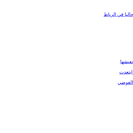
ليا في الرباط
تعيشها
ابتعدت
 العوضي