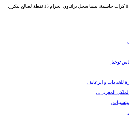
ب
ماس توخيل
 للخدمات و الرعاية .
د الملكي المغربي…