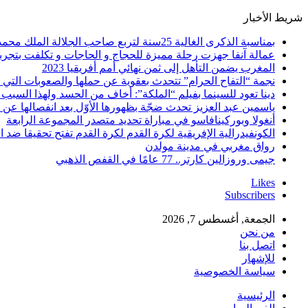
شريط الأخبار
بمناسبة الذكرى الغالية 25سنة لتربع صاحب الجلالة الملك محمد السادس نصره الله على عرش اسلافه المنعمين ؛اقدم هذه القصيدة بعنوان: Mon fidèle Roi Mohammed vI
عمالة آنفا جهزت رحلة مميزة للحجاج و الحاجات و تكلفت بتجربة
المغرب يضمن التأهل إلى ثمن نهائي أمم أفريقيا 2023
نجمة “التفاح الحرام” تتحدث بعقوية عن حملها والصعوبات التي 
دينا تعود للسينما بفيلم “الملكة”: أخاف من الحسد ولهذا السبب 
ياسمين عبد العزيز تحدث ضجّة بظهورها الأوّل بعد انفصالها عن
أنغولا وبوركينافاسو في مباراة تحديد متصدر المجموعة الرابعة
الكونفيدرالية الإفريقية لكرة القدم لكرة القدم تفتح تحقيقا ضد ا
رواق مغربي في مدينة مولدن
جيمى وروزالين كارتر.. 77 عامًا في القفص الذهبي
Likes
Subscribers
الجمعة, أغسطس 7, 2026
من نحن
اتصل بنا
للإشهار
سياسة الخصوصية
الرئيسية