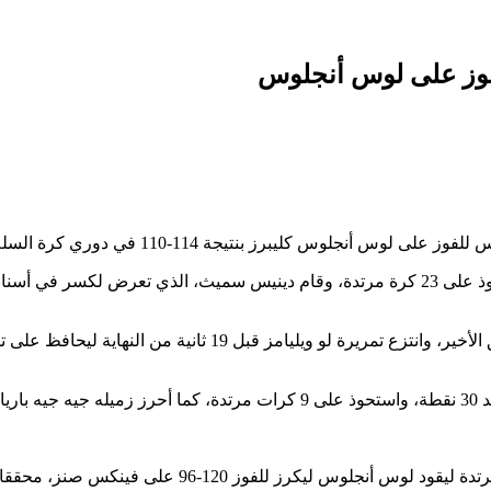
فوز على لوس أنجلوس
رز بنتيجة 114-110 في دوري كرة السلة الأمريكي للمحترفين.
و قد دياندري جوردان 16 نقطة لمافريكس أمام فريقه السابق، واستحوذ على 23 كرة مرتدة، وقام ديني
تدة.