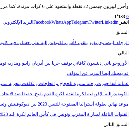
وأحرز ليبرون جيمس 22 نقطة واستحوذ على 6 كرات مرتدة، كما مرر 8 كرات حاسمة، بينما سجل براندون انجرام 15 نقطة لصالح ليكرز.
1٬133
0
انشر
Linkedin
Twitter
Telegram
WhatsApp
Facebook
البريد الإلكتروني
السابق
الرجاء البيضاوي يفوز بلقب كأس بالكونفيدرالية على حساب فيتا كلو
التالي
الأوروجواياني إدينسون كافاني يوقف حربا بين أدريان رابيو ومدربه تو
قد يعجبك ايضا
المزيد عن المؤلف
عمالة آنفا جهزت رحلة مميزة للحجاج و الحاجات و تكلفت بتجربة مميزة
الكونفيدرالية الإفريقية لكرة القدم لكرة القدم تفتح تحقيقا ضد الاتحا
موعد نهائي بطولة أستراليا المفتوحة للتنس 2023 بين ديوكوفيتش وتسيتسيباس
القنوات الناقلة لمباراة المغرب وتونس في كأس العالم لكرة اليد 2023
السابق
التالي