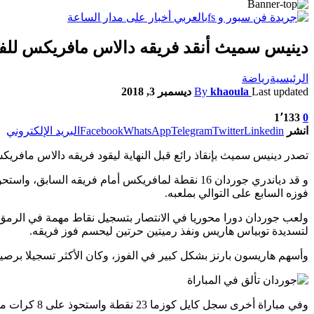
دينيس سميث أنقد فريقه دالاس مافريكس لل
الرئيسية
رياضة
Last updated
khaoula
By
ديسمبر 3, 2018
1٬133
0
انشر
Linkedin
Twitter
Telegram
WhatsApp
Facebook
البريد الإلكتروني
تصدر دينيس سميث بإنقاذ رائع قبل النهاية ليقود فريقه دالاس مافريكس للفوز على لوس أنجلوس كليب
فوزه السابع على التوالي بملعبه.
لتسديدة توبياس هاريس ونفذ رميتين حرتين ليحسم فوز فريقه.
وأسهم هاريسون بارنز بشكل كبير في الفوز، وكان الأكثر تسجيلا برصيد 30 نقطة، واستحوذ على 9 كرات مرتدة، كما أحرز زميله جيه جيه باريا 24 نقطة ومرر 4 كرات حاسمة واستحوذ على 5 كرات مر
وفي مباراة أخرى سجل كايل كوزما 23 نقطة واستحوذ على 8 كرات مرتدة ليقود لوس أنجلوس ليكرز للفوز 120-96 على فينكس صنز، محققا فوزه الثالث على التوالي.