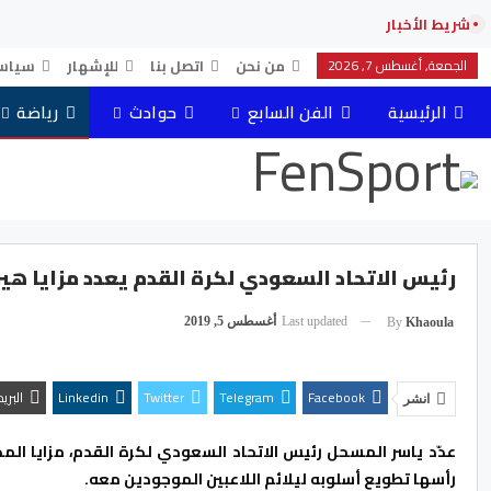
شريط الأخبار
الجمعة, أغسطس 7, 2026
من نحن
اتصل بنا
للإشهار
سياس
الرئيسية
الفن السابع
حوادث
رياضة
رئيس الاتحاد السعودي لكرة القدم يعدد مزايا هير
Last updated
أغسطس 5, 2019
By
Khaoula
Facebook
Telegram
Twitter
Linkedin
البري
انشر
عدّد ياسر المسحل رئيس الاتحاد السعودي لكرة القدم، مزايا الم
رأسها تطويع أسلوبه ليلائم اللاعبين الموجودين معه.