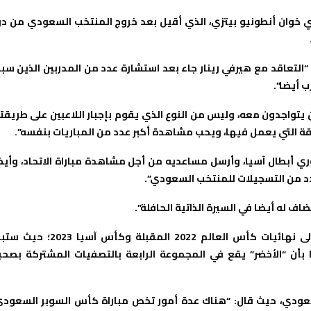
” خلفاً للأرجنتيني خوان أنطونيو بيتزي، الذي أقيل بعد خروج المنتخب السعودي من د
“التعاقد مع هيرفي رينار جاء بعد استشارة عدد من المدربين الذين سب
 أيضا”.
 يتواجدون معه، وليس من النوع الذي يقوم بإجبار اللاعبين على طريقته
 التي يعمل فيها، ويحب مشاهدة أكبر عدد من المباريات بنفسه”.
ري أبطال آسيا، وأرسل مساعديه من أجل مشاهدة مباراة الاتحاد، وأيض
د من التسجيلات للمنتخب السعودي”.
ف له أيضا في السيرة الذاتية الحافلة”.
التحدي الأول أمام رينار مع الأخضر السعودي سيكون التأهل إلى نهائيات كأس العالم 2022 المقبلة وكأس آسيا
تمبر/أيلول المقبل، علما بأن “الأخضر” يقع في المجموعة الرابعة بالتصفيات المشتركة بصح
ودي، حيث قال: “هناك عدة أمور تخص مباراة كأس السوبر السعودي