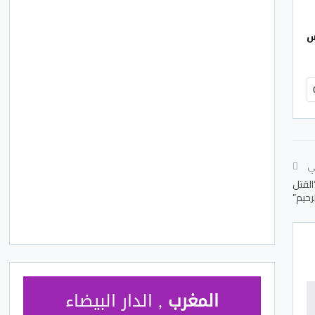
س
لي
القتل
لرحيم”