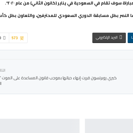
اة سوف تقام في السعودية في يناير (كانون الثاني) من عام ٢٠٢٠”.
النصر بطل مسابقة الدوري السعودي للمحترفين، والتعاون بطل كأ
L
البريد الإلكتروني
0
573
التا
كيري روبرتسون قررت إنهاء حياتها بموجب قانون المساعدة على الموت “
ا