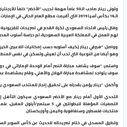
وتولى رينار صاحب الـ50 عاماً مهمة تدريب “الأخضر
الـ16 بكأس آسيا 2019 التي أقيمت مطلع العام الحالي في الإمارات.
وقال رئيس الاتحاد السعودي لكرة القدم في تصريحات تلفزيونية: 
لهم العمل في المملكة العربية السعودية، تم دراسة أسلوب المدرب
وواصل: “هيرفي رينار يُكيف أسلوبه حسب إمكانيات اللاعبين الذين
وهو أيضا من النوعية التي تحب أن تعيش وتسكن في نفس المنطقة
واستمر: “سوف يشاهد مباراة النصر أمام الوحدة الإماراتي في دو
سوف يتواجد لمشاهدة مباراة الهلال والأهلي، وقام بمشاهدة عد
وأكمل: “رينار يؤمن بقدرته على تحقيق إنجاز للمنتخب السعودي يضا
التصفيات المؤهلة للبطولتين في 5 سب
منتخبات فلسطين وسنغافورة واليمن وأوزبكستان.
وتطرق المسحل في ختام تصريحاته للحديث عن كأس السوبر السع